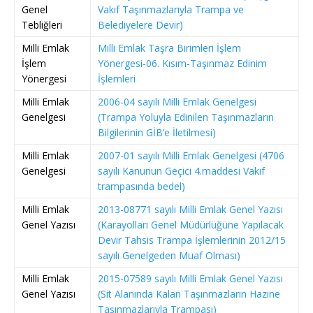
Genel
Vakıf Taşınmazlarıyla Trampa ve
Tebliğleri
Belediyelere Devir)
Milli Emlak
Milli Emlak Taşra Birimleri İşlem
İşlem
Yönergesi-06. Kısım-Taşınmaz Edinim
Yönergesi
İşlemleri
Milli Emlak
2006-04 sayılı Milli Emlak Genelgesi
Genelgesi
(Trampa Yoluyla Edinilen Taşınmazların
Bilgilerinin GİB’e İletilmesi)
Milli Emlak
2007-01 sayılı Milli Emlak Genelgesi (4706
Genelgesi
sayılı Kanunun Geçici 4.maddesi Vakıf
trampasında bedel)
Milli Emlak
2013-08771 sayılı Milli Emlak Genel Yazısı
Genel Yazısı
(Karayolları Genel Müdürlüğüne Yapılacak
Devir Tahsis Trampa İşlemlerinin 2012/15
sayılı Genelgeden Muaf Olması)
Milli Emlak
2015-07589 sayılı Milli Emlak Genel Yazısı
Genel Yazısı
(Sit Alanında Kalan Taşınmazların Hazine
Taşınmazlarıyla Trampası)