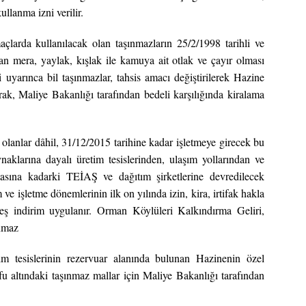
kullanma izni verilir.
açlarda kullanılacak olan taşınmazların 25/2/1998 tarihli ve
 mera, yaylak, kışlak ile kamuya ait otlak ve çayır olması
yarınca bil taşınmazlar, tahsis amacı değiştirilerek Hazine
larak, Maliye Bakanlığı tarafından bedeli karşılığında kiralama
 olanlar dâhil, 31/12/2015 tarihine kadar işletmeye girecek bu
aklarına dayalı üretim tesislerinden, ulaşım yollarından ve
oktasına kadarki TEİAŞ ve dağıtım şirketlerine devredilecek
m ve işletme dönemlerinin ilk on yılında izin, kira, irtifak hakla
eş indirim uygulanır. Orman Köylüleri Kalkındırma Geliri,
nmaz
m tesislerinin rezervuar alanında bulunan Hazinenin özel
u altındaki taşınmaz mallar için Maliye Bakanlığı tarafından