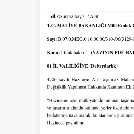
Okunma Sayısı:
1.508
T.C. MALİYE BAKANLIĞI Milli Emlak 
Sayı:
B.07.0.MEG.0.16.00.00/310-/06(3129-0
Konu:
(YAZININ PDF HA
İrtifak hakkı
81 İL VALİLİĞİNE (Defterdarlık)
4706 sayılı Hazineye Ait Taşınmaz Malla
Değişiklik Yapılması Hakkında Kanunun Ek 2
“Hazinenin özel mülkiyetinde bulunan taşınmaz
ve tasarrufu altında bulunan yerler üzerinde v
bedellerine ilave olarak, bu alanlarda yürütüle
Hazinece pay alınır.