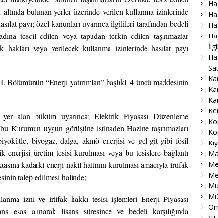
Haz
u altında bulunan yerler üzerinde verilen kullanma izinlerinde
Haz
asılat payı; özel kanunları uyarınca ilgilileri tarafından bedeli
Haz
adına tescil edilen veya tapudan terkin edilen taşınmazlar
Haz
İlg
ifak hakları veya verilecek kullanma izinlerinde hasılat payı
Ha
Sat
Ka
III. Bölümünün “Enerji yatırımlan” başlıklı 4 üncü maddesinin
Ka
Ka
Ke
yer alan büküm uyarınca; Elektrik Piyasası Düzenleme
Ko
 bu Kurumun uygun görüşüne istinaden Hazine taşınmazları
Ko
biyokütle, biyogaz, dalga, akmö enerjisi ve gel-git gibi fosil
Kıy
k enerjisi üretim tesisi kurulması veya bu tesislere bağlantı
Ma
Me
tasına kadarki enerji nakil hattının kurulması amacıyla irtifak
Me
sinin talep edilmesi halinde;
Muk
Mü
lanma izni ve irtifak hakkı tesisi işlemleri Enerji Piyasası
Or
s esas alınarak lisans süresince ve bedeli karşılığında
Sit