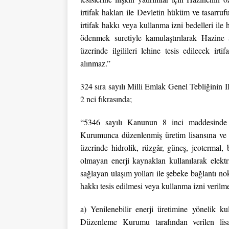
irtifak hakları ile Devletin hüküm ve tasarruf
irtifak hakkı veya kullanma izni bedelleri ile h
ödenmek suretiyle kamulaştırılarak Hazine 
üzerinde ilgilileri lehine tesis edilecek irt
alınmaz.”
324 sıra sayılı Milli Emlak Genel Tebliğinin 
2 nci fıkrasında;
“5346 sayılı Kanunun 8 inci maddesinde 
Kurumunca düzenlenmiş üretim lisansına ve
üzerinde hidrolik, rüzgâr, güneş, jeotermal, 
olmayan enerji kaynaklan kullanılarak elektri
sağlayan ulaşım yolları ile şebeke bağlantı nok
hakkı tesis edilmesi veya kullanma izni verilme
a) Yenilenebilir enerji üretimine yönelik kul
Düzenleme Kurumu tarafından verilen lisan