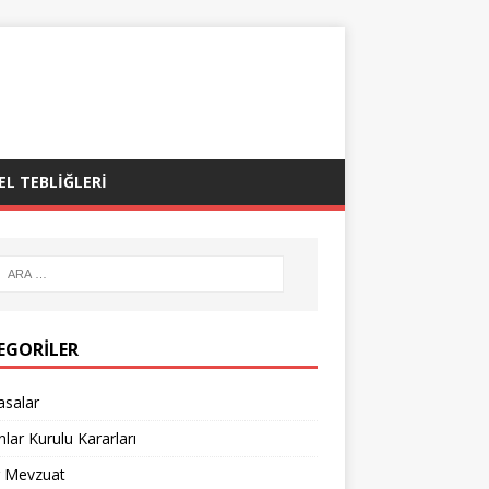
EL TEBLIĞLERI
EGORILER
asalar
lar Kurulu Kararları
r Mevzuat