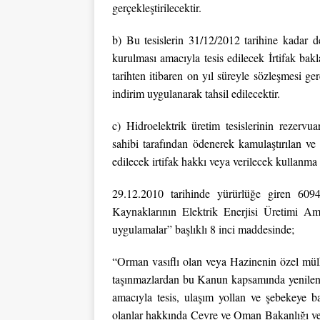
gerçekleştirilecektir.
b) Bu tesislerin 31/12/2012 tarihine kadar de
kurulması amacıyla tesis edilecek İrtifak bak
tarihten itibaren on yıl süreyle sözleşmesi g
indirim uygulanarak tahsil edilecektir.
c) Hidroelektrik üretim tesislerinin rezervu
sahibi tarafından ödenerek kamulaştırılan ve 
edilecek irtifak hakkı veya verilecek kullanma
29.12.2010 tarihinde yürürlüğe giren 6094
Kaynaklarının Elektrik Enerjisi Üretimi Am
uygulamalar” başlıklı 8 inci maddesinde;
“Orman vasıflı olan veya Hazinenin özel mül
taşınmazlardan bu Kanun kapsamında yenilenebi
amacıyla tesis, ulaşım yollan ve şebekeye bağ
olanlar hakkında Çevre ve Oman Bakanlığı veya