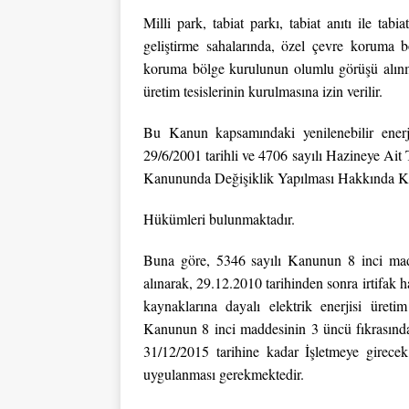
Milli park, tabiat parkı, tabiat anıtı ile ta
geliştirme sahalarında, özel çevre koruma böl
koruma bölge kurulunun olumlu görüşü alınmak
üretim tesislerinin kurulmasına izin verilir.
Bu Kanun kapsamındaki yenilenebilir enerji 
29/6/2001 tarihli ve 4706 sayılı Hazineye Ai
Kanununda Değişiklik Yapılması Hakkında K
Hükümleri bulunmaktadır.
Buna göre, 5346 sayılı Kanunun 8 inci madd
alınarak, 29.12.2010 tarihinden sonra irtifak ha
kaynaklarına dayalı elektrik enerjisi üreti
Kanunun 8 inci maddesinin 3 üncü fıkrasında b
31/12/2015 tarihine kadar İşletmeye girecek 
uygulanması gerekmektedir.