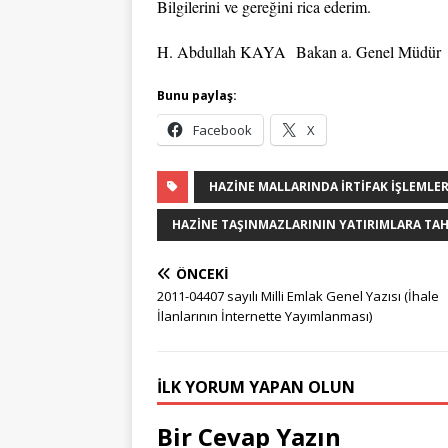
Bilgilerini ve gereğini rica ederim.
H. Abdullah KAYA
Bakan a. Genel Müdür
Bunu paylaş:
Facebook
X
HAZINE MALLARINDA İRTIFAK İŞLEMLE
HAZINE TAŞINMAZLARININ YATIRIMLARA TAHSI
ÖNCEKI
2011-04407 sayılı Milli Emlak Genel Yazısı (İhale
İlanlarının İnternette Yayımlanması)
İLK YORUM YAPAN OLUN
Bir Cevap Yazın