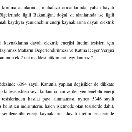
biat koruma alanlarında, muhafaza ormanlarında, yaban hayatı
gelerinde ilgili Bakanlığın, doğal sit alanlarında ise ilgili
 kaydıyla yenilenebilir enerji kaynaklarına dayalı elektrik
kaynaklarına dayalı elektrik enerjisi üretim tesisleri için
t Taşınmaz Malların DeğerIendirilmesi ve Katma Değer Vergisi
anunun ek 2 nci maddesi hükümleri uygulanmaz.”
esinde 6094 sayılı Kanunla yapılan değişikler de dikkate
kkı tesis edilen veya kullanma izni verilen yenilenebilir enerji
m tesislerinden hasılat payı alınmaması, ayrıca 5346 sayılı
elirtilen indirimlerin, halen işletmede olan tesislerde dahil,
yenilenebilir enerji kaynaklarına dayalı üretim tesislerinde