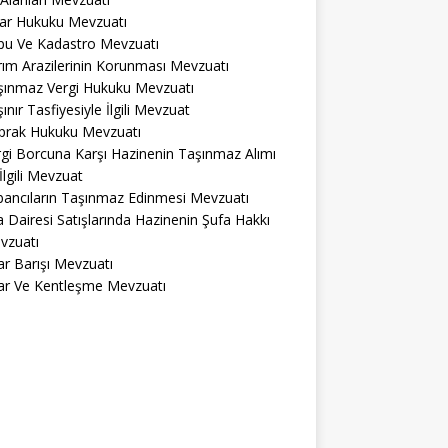
lar Hukuku Mevzuatı
pu Ve Kadastro Mevzuatı
ım Arazilerinin Korunması Mevzuatı
şınmaz Vergi Hukuku Mevzuatı
ınır Tasfiyesiyle İlgili Mevzuat
prak Hukuku Mevzuatı
gi Borcuna Karşı Hazinenin Taşınmaz Alımı
 İlgili Mevzuat
bancıların Taşınmaz Edinmesi Mevzuatı
a Dairesi Satışlarında Hazinenin Şufa Hakkı
vzuatı
r Barışı Mevzuatı
ar Ve Kentleşme Mevzuatı