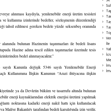
Su
Ta
vreye alınması kaydıyla, yenilenebilir enerji üretim tesisleri
Tar
la ve kullanma izinlerinde bedeller, sözleşmenin düzenlendiği
Ta
ereği tahsil edilmesi gereken bedele yüzde seksenbeş oranında
Taş
To
Ver
ar alanında bulunan Hazinenin taşınmazları ile bedeli lisans
İle
Ya
tapuda Hazine adına tescil edilen taşınmazlar üzerinde tesis
İcr
 izinlerinden bedel alınmayacaktır.”
Me
İma
 sayılı Kanunla değişik 5346 sayılı Yenilenebilir Enerji
İm
açlı Kullanımına İlişkin Kanunun “Arazi ihtiyacına ilişkin
kiyetinde ya da Devletin büküm ve tasarrufu altında bulunan
lir enerji kaynaklarından elektrik enerjisi üretimi yapılmak
lantı noktasına kadarki enerji nakil hattı için kullanılacak
 Maliye Bakanlığı tarafından bedeli karşılığında izin verilir,