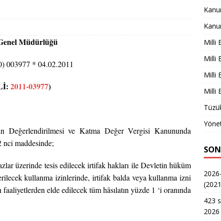
Kanu
Kanu
Genel Müdürlüğü
Milli
Milli
) 003977 * 04.02.2011
Milli
Lİ:
2011-03977
)
Milli
Tüzük
Yönet
rın Değerlendirilmesi ve Katma Değer Vergisi Kanununda
 nci maddesinde;
SON
lar üzerinde tesis edilecek irtifak hakları ile Devletin hüküm
2026-
erilecek kullanma izinlerinde, irtifak balda veya kullanma izni
(2021
n faaliyetlerden elde edilecek tüm hâsılatın yüzde 1 ‘i oranında
423 s
2026 