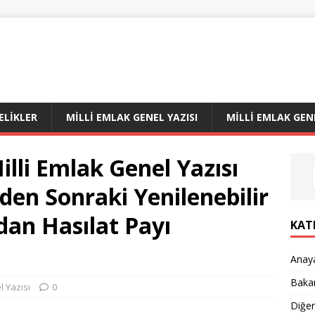
LIKLER
MILLI EMLAK GENEL YAZISI
MILLI EMLAK GEN
illi Emlak Genel Yazısı
den Sonraki Yenilenebilir
dan Hasılat Payı
KAT
Anay
Bakan
l Yazısı
0
Diğe