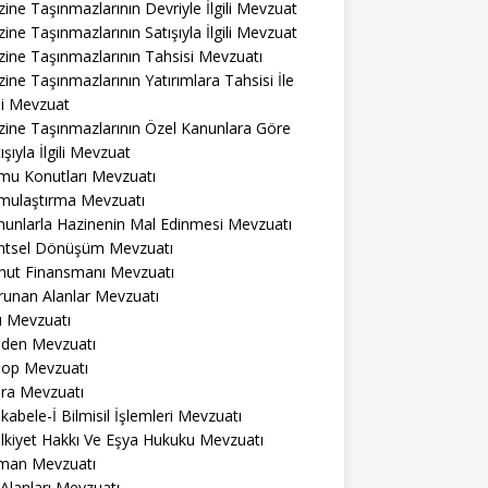
ine Taşınmazlarının Devriyle İlgili Mevzuat
ine Taşınmazlarının Satışıyla İlgili Mevzuat
ine Taşınmazlarının Tahsisi Mevzuatı
ine Taşınmazlarının Yatırımlara Tahsisi İle
ili Mevzuat
zine Taşınmazlarının Özel Kanunlara Göre
ışıyla İlgili Mevzuat
mu Konutları Mevzuatı
mulaştırma Mevzuatı
nunlarla Hazinenin Mal Edinmesi Mevzuatı
ntsel Dönüşüm Mevzuatı
nut Finansmanı Mevzuatı
runan Alanlar Mevzuatı
ı Mevzuatı
den Mevzuatı
op Mevzuatı
ra Mevzuatı
abele-İ Bilmisil İşlemleri Mevzuatı
lkiyet Hakkı Ve Eşya Hukuku Mevzuatı
man Mevzuatı
 Alanları Mevzuatı