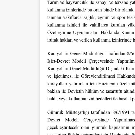
Tarım ve hayvancılık ile sanayi ve tersane yat
kullanma izinlerinde bu oran binde bir olarak
tanınan vakıflarca sağlık, eğitim ve spor tesis
kullanma izinleri ile vakıflarca kurulan y
Özelleştirme Uygulamaları Hakkında Kanun bü
irtifak hakları ve verilen kullanma izinlerinde 
Karayolları Genel Müdürlüğü tarafından 8/6/1
İşlet-Devret Modeli Çerçevesinde Yaptırıl
Karayolları Genel Müdürlüğü Dışındaki Kuru
ve İşletilmesi ile Görevlendirilmesi Hakkınd
karayolları yatırımlan için Hazinenin özel mü
baklan ile Devletin hüküm ve tasarrufu altında
balda veya kullanma izni bedelleri ile hasılat 
Gümrük Müsteşarlığı tarafından 8/6/1994 tar
Devret Modeli Çerçevesinde Yaptırılma
geçekleştirilecek olan gümrük kapılarının 
tesislerine ilişkin yatırımlar için Hazinenin