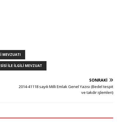
RI MEVZUATI
SI ILE İLGILI MEVZUAT
SONRAKI
2014-41118 sayılı Milli Emlak Genel Yazısı (Bedel tespit
ve takdir işlemleri)