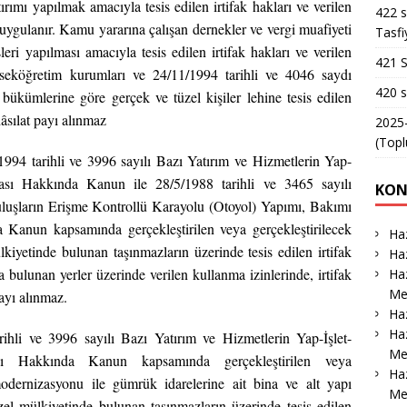
ırımı yapılmak amacıyla tesis edilen irtifak hakları ve verilen
422 s
 uygulanır. Kamu yararına çalışan dernekler ve vergi muafiyeti
Tasfi
leri yapılması amacıyla tesis edilen irtifak hakları ve verilen
421 S
ükseköğretim kurumları ve 24/11/1994 tarihli ve 4046 saydı
420 s
kümlerine göre gerçek ve tüzel kişiler lehine tesis edilen
hâsılat payı alınmaz
2025-
(Topl
994 tarihli ve 3996 sayılı Bazı Yatırım ve Hizmetlerin Yap-
ması Hakkında Kanun ile 28/5/1988 tarihli ve 3465 sayılı
KON
luşların Erişme Kontrollü Karayolu (Otoyol) Yapımı, Bakımı
a Kanun kapsamında gerçekleştirilen veya gerçekleştirilecek
Haz
lkiyetinde bulunan taşınmazların üzerinde tesis edilen irtifak
Haz
 bulunan yerler üzerinde verilen kullanma izinlerinde, irtifak
Haz
Me
payı alınmaz.
Haz
Haz
ihli ve 3996 sayılı Bazı Yatırım ve Hizmetlerin Yap-İşlet-
Me
sı Hakkında Kanun kapsamında gerçekleştirilen veya
Ha
modernizasyonu ile gümrük idarelerine ait bina ve alt yapı
Me
 özel mülkiyetinde bulunan taşınmazların üzerinde tesis edilen