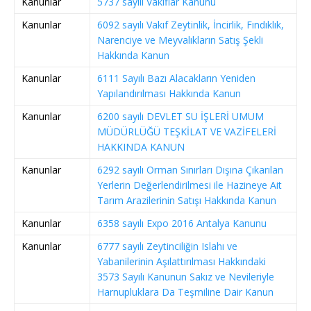
Kanunlar
5737 sayılı Vakıflar Kanunu
Kanunlar
6092 sayılı Vakıf Zeytinlik, İncirlik, Fındıklık,
Narenciye ve Meyvalıkların Satış Şekli
Hakkında Kanun
Kanunlar
6111 Sayılı Bazı Alacakların Yeniden
Yapılandırılması Hakkında Kanun
Kanunlar
6200 sayılı DEVLET SU İŞLERİ UMUM
MÜDÜRLÜĞÜ TEŞKİLAT VE VAZİFELERİ
HAKKINDA KANUN
Kanunlar
6292 sayılı Orman Sınırları Dışına Çıkarılan
Yerlerin Değerlendirilmesi ile Hazineye Ait
Tarım Arazilerinin Satışı Hakkında Kanun
Kanunlar
6358 sayılı Expo 2016 Antalya Kanunu
Kanunlar
6777 sayılı Zeytinciliğin Islahı ve
Yabanilerinin Aşılattırılması Hakkındaki
3573 Sayılı Kanunun Sakız ve Nevileriyle
Harnupluklara Da Teşmiline Dair Kanun