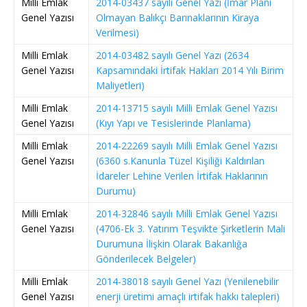
Milli Emlak
2014-03437 sayılı Genel Yazı (İmar Planı
Genel Yazısı
Olmayan Balıkçı Barınaklarının Kiraya
Verilmesi)
Milli Emlak
2014-03482 sayılı Genel Yazı (2634
Genel Yazısı
Kapsamındaki İrtifak Hakları 2014 Yılı Birim
Maliyetleri)
Milli Emlak
2014-13715 sayılı Milli Emlak Genel Yazısı
Genel Yazısı
(Kıyı Yapı ve Tesislerinde Planlama)
Milli Emlak
2014-22269 sayılı Milli Emlak Genel Yazısı
Genel Yazısı
(6360 s.Kanunla Tüzel Kişiliği Kaldırılan
İdareler Lehine Verilen İrtifak Haklarının
Durumu)
Milli Emlak
2014-32846 sayılı Milli Emlak Genel Yazısı
Genel Yazısı
(4706-Ek 3. Yatırım Teşvikte Şirketlerin Mali
Durumuna İlişkin Olarak Bakanlığa
Gönderilecek Belgeler)
Milli Emlak
2014-38018 sayılı Genel Yazı (Yenilenebilir
Genel Yazısı
enerji üretimi amaçlı irtifak hakkı talepleri)