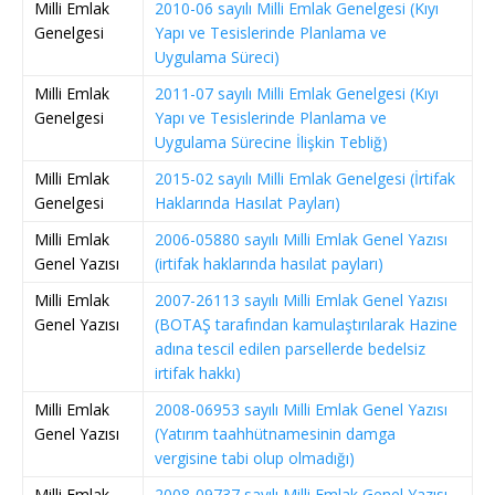
Milli Emlak
2010-06 sayılı Milli Emlak Genelgesi (Kıyı
Genelgesi
Yapı ve Tesislerinde Planlama ve
Uygulama Süreci)
Milli Emlak
2011-07 sayılı Milli Emlak Genelgesi (Kıyı
Genelgesi
Yapı ve Tesislerinde Planlama ve
Uygulama Sürecine İlişkin Tebliğ)
Milli Emlak
2015-02 sayılı Milli Emlak Genelgesi (İrtifak
Genelgesi
Haklarında Hasılat Payları)
Milli Emlak
2006-05880 sayılı Milli Emlak Genel Yazısı
Genel Yazısı
(irtifak haklarında hasılat payları)
Milli Emlak
2007-26113 sayılı Milli Emlak Genel Yazısı
Genel Yazısı
(BOTAŞ tarafından kamulaştırılarak Hazine
adına tescil edilen parsellerde bedelsiz
irtifak hakkı)
Milli Emlak
2008-06953 sayılı Milli Emlak Genel Yazısı
Genel Yazısı
(Yatırım taahhütnamesinin damga
vergisine tabi olup olmadığı)
Milli Emlak
2008-09737 sayılı Milli Emlak Genel Yazısı