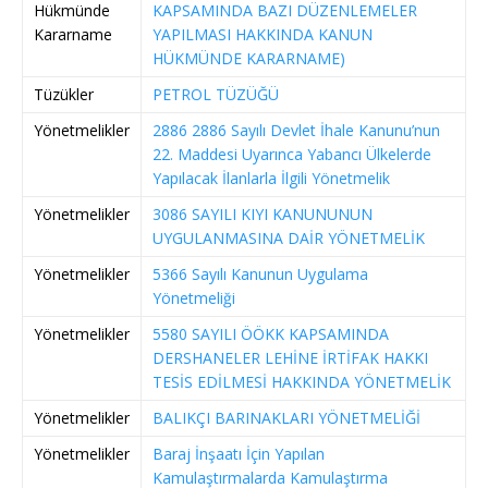
Hükmünde
KAPSAMINDA BAZI DÜZENLEMELER
Kararname
YAPILMASI HAKKINDA KANUN
HÜKMÜNDE KARARNAME)
Tüzükler
PETROL TÜZÜĞÜ
Yönetmelikler
2886 2886 Sayılı Devlet İhale Kanunu’nun
22. Maddesi Uyarınca Yabancı Ülkelerde
Yapılacak İlanlarla İlgili Yönetmelik
Yönetmelikler
3086 SAYILI KIYI KANUNUNUN
UYGULANMASINA DAİR YÖNETMELİK
Yönetmelikler
5366 Sayılı Kanunun Uygulama
Yönetmeliği
Yönetmelikler
5580 SAYILI ÖÖKK KAPSAMINDA
DERSHANELER LEHİNE İRTİFAK HAKKI
TESİS EDİLMESİ HAKKINDA YÖNETMELİK
Yönetmelikler
BALIKÇI BARINAKLARI YÖNETMELİĞİ
Yönetmelikler
Baraj İnşaatı İçin Yapılan
Kamulaştırmalarda Kamulaştırma