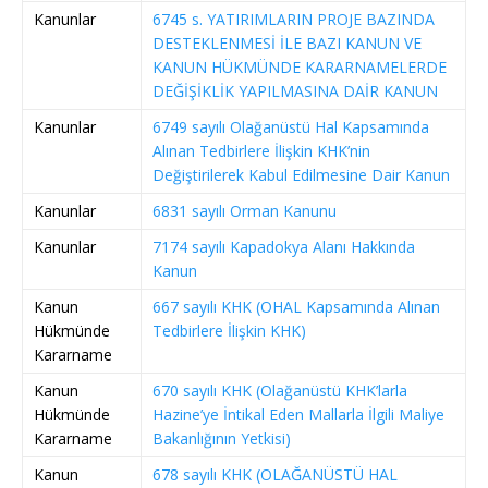
Kanunlar
6745 s. YATIRIMLARIN PROJE BAZINDA
DESTEKLENMESİ İLE BAZI KANUN VE
KANUN HÜKMÜNDE KARARNAMELERDE
DEĞİŞİKLİK YAPILMASINA DAİR KANUN
Kanunlar
6749 sayılı Olağanüstü Hal Kapsamında
Alınan Tedbirlere İlişkin KHK’nin
Değiştirilerek Kabul Edilmesine Dair Kanun
Kanunlar
6831 sayılı Orman Kanunu
Kanunlar
7174 sayılı Kapadokya Alanı Hakkında
Kanun
Kanun
667 sayılı KHK (OHAL Kapsamında Alınan
Hükmünde
Tedbirlere İlişkin KHK)
Kararname
Kanun
670 sayılı KHK (Olağanüstü KHK’larla
Hükmünde
Hazine’ye İntikal Eden Mallarla İlgili Maliye
Kararname
Bakanlığının Yetkisi)
Kanun
678 sayılı KHK (OLAĞANÜSTÜ HAL