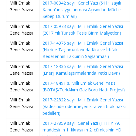
Milli Emlak
2017-00342 sayılı Genel Yazı (6111 sayılı
Genel Yazısı
Kanun’un Uygulanması Açısından Mücbir
Sebep Durumları)
Milli Emlak
2017-05973 sayılı Milli Emlak Genel Yazısı
Genel Yazısı
(2017 Yılı Turistik Tesis Birim Maliyetleri)
Milli Emlak
2017-14376 sayılı Milli Emlak Genel Yazısı
Genel Yazısı
(Hazine Taşınmazlarında Kira ve İrtifak
Bedellerinin Takibinin Sağlanması)
Milli Emlak
2017-18336 sayılı Milli Emlak Genel Yazısı
Genel Yazısı
(Enerji Kamulaştırmalarında Yetki Devri)
Milli Emlak
2017-18491 s. Milli Emlak Genel Yazısı
Genel Yazısı
(BOTAŞ/TürkAkım Gaz Boru Hattı Projesi)
Milli Emlak
2017-22822 sayılı Milli Emlak Genel Yazısı
Genel Yazısı
(Vadesinde ödenmeyen kira ve irtifak hakkı
bedelleri)
Milli Emlak
2017-27859 sayılı Genel Yazı (HTİHY 79.
Genel Yazısı
maddesinin 1. fıkrasının 2. cümlesinin YD