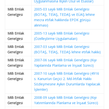
Uygulanmasına İlişkin Usul ve Esaslar)
Milli Emlak
2005-03 sayılı Milli Emlak Genelgesi
Genelgesi
(BOTAŞ, TEİAŞ, TEDAŞ ve EÜAŞ lehine
mecra irtifak hakkında EPDK görüşü
alınması)
Milli Emlak
2005-13 sayılı Milli Emlak Genelgesi
Genelgesi
(Özelleştirme Uygulamaları)
Milli Emlak
2007-03 sayılı Milli Emlak Genelgesi
Genelgesi
(BOTAŞ, TEİAŞ, TEDAŞ lehine irtifak hakkı)
Milli Emlak
2007-06 sayılı Milli Emlak Genelgesi (Kıyı
Genelgesi
Yapılarında Planlama ve İnşaat Süreci)
Milli Emlak
2007-10 sayılı Milli Emlak Genelgesi (4916
Genelgesi
s. Kanun’un Geçici 2. Md-İrtifak Hakkı
Sözleşmesine Aykırı Durumlarda Yapılacak
İşlemler)
Milli Emlak
2008-09 sayılı Milli Emlak Genelgesi (Kıyı
Genelgesi
Yatırımlarında Planlama ve İnşaat Süreci)