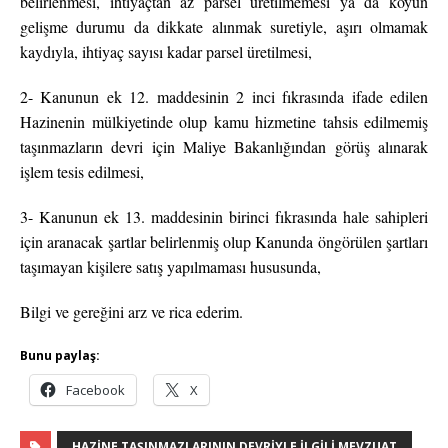
belirlenmesi, ihtiyaçtan az parsel üretilmemesi ya da köyün
gelişme durumu da dikkate alınmak suretiyle, aşırı olmamak
kaydıyla, ihtiyaç sayısı kadar parsel üretilmesi,
2- Kanunun ek 12. maddesinin 2 inci fıkrasında ifade edilen
Hazinenin mülkiyetinde olup kamu hizmetine tahsis edilmemiş
taşınmazların devri için Maliye Bakanlığından görüş alınarak
işlem tesis edilmesi,
3- Kanunun ek 13. maddesinin birinci fıkrasında hale sahipleri
için aranacak şartlar belirlenmiş olup Kanunda öngörülen şartları
taşımayan kişilere satış yapılmaması hususunda,
Bilgi ve gereğini arz ve rica ederim.
Bunu paylaş:
Facebook
X
HAZINE TAŞINMAZLARININ DEVRIYLE İLGILI MEVZUAT