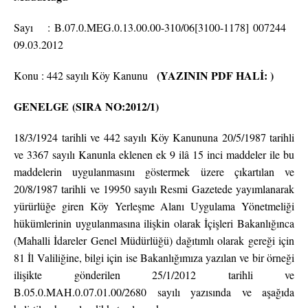
Sayı : B.07.0.MEG.0.13.00.00-310/06[3100-1178] 007244
09.03.2012
(YAZININ PDF HALİ: )
Konu : 442 sayılı Köy Kanunu
GENELGE
(SIRA NO:2012/1)
18/3/1924 tarihli ve 442 sayılı Köy Kanununa 20/5/1987 tarihli
ve 3367 sayılı Kanunla eklenen ek 9 ilâ 15 inci maddeler ile bu
maddelerin uygulanmasını göstermek üzere çıkartılan ve
20/8/1987 tarihli ve 19950 sayılı Resmi Gazetede yayımlanarak
yürürlüğe giren Köy Yerleşme Alanı Uygulama Yönetmeliği
hükümlerinin uygulanmasına ilişkin olarak İçişleri Bakanlığınca
(Mahalli İdareler Genel Müdürlüğü) dağıtımlı olarak gereği için
81 İl Valiliğine, bilgi için ise Bakanlığımıza yazılan ve bir örneği
ilişikte gönderilen 25/1/2012 tarihli ve
B.05.0.MAH.0.07.01.00/2680 sayılı yazısında ve aşağıda