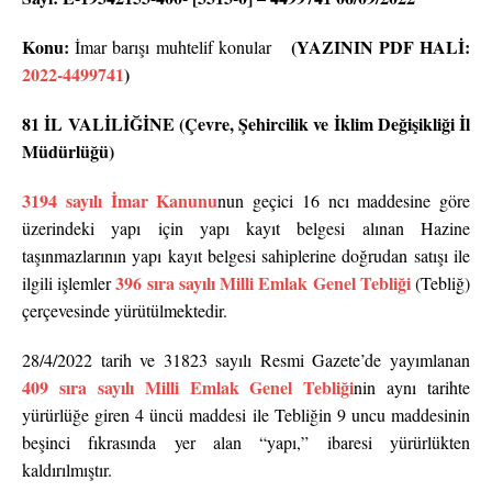
Konu:
(YAZININ PDF HALİ:
İmar barışı muhtelif konular
2022-4499741
)
81 İL VALİLİĞİNE (Çevre, Şehircilik ve İklim Değişikliği İl
Müdürlüğü)
3194 sayılı İmar Kanunu
nun geçici 16 ncı maddesine göre
üzerindeki yapı için yapı kayıt belgesi alınan Hazine
taşınmazlarının yapı kayıt belgesi sahiplerine doğrudan satışı ile
396 sıra sayılı Milli Emlak Genel Tebliği
ilgili işlemler
(Tebliğ)
çerçevesinde yürütülmektedir.
28/4/2022 tarih ve 31823 sayılı Resmi Gazete’de yayımlanan
409 sıra sayılı Milli Emlak Genel Tebliği
nin aynı tarihte
yürürlüğe giren 4 üncü maddesi ile Tebliğin 9 uncu maddesinin
beşinci fıkrasında yer alan “yapı,” ibaresi yürürlükten
kaldırılmıştır.