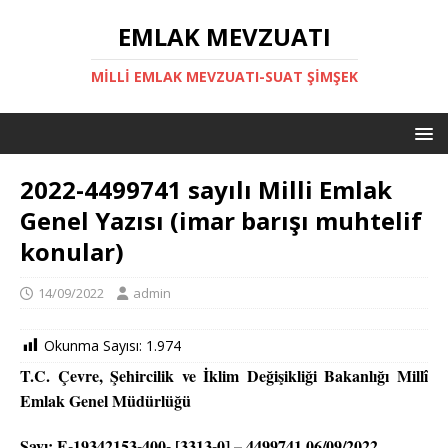
EMLAK MEVZUATI
MILLI EMLAK MEVZUATI-SUAT ŞİMŞEK
2022-4499741 sayılı Milli Emlak
Genel Yazısı (imar barışı muhtelif
konular)
14/09/2022
admin
Okunma Sayısı:
1.974
T.C. Çevre, Şehircilik ve İklim Değişikliği Bakanlığı Millî
Emlak Genel Müdürlüğü
Sayı: E-19342153-400- [3313-0] – 4499741 06/09/2022