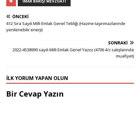
İMAR BARIŞI MEVZUATI
ÖNCEKI
412 Sıra Sayılı Milli Emlak Genel Tebliği (Hazine taşınmazlarınde
yenilenebilir enerji)
SONRAKI
2022-4538990 sayılı Milli Emlak Genel Yazısı (4706 4/c satışlarında
muafiyet)
İLK YORUM YAPAN OLUN
Bir Cevap Yazın