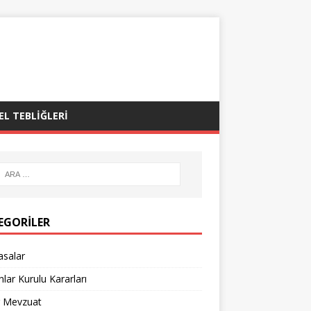
EL TEBLIĞLERI
EGORILER
asalar
lar Kurulu Kararları
r Mevzuat