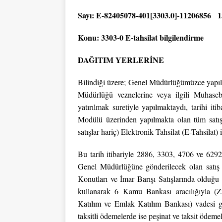
Sayı: E-82405078-401[3303.0]-11206856 1
Konu: 3303-0 E-tahsilat bilgilendirme
DAĞITIM YERLERİNE
Bilindiği üzere; Genel Müdürlüğümüzce yapılan
Müdürlüğü veznelerine veya ilgili Muhaseb
yatırılmak suretiyle yapılmaktaydı, tarihi i
Modülü üzerinden yapılmakta olan tüm satış
satışlar hariç) Elektronik Tahsilat (E-Tahsilat)
Bu tarih itibariyle 2886, 3303, 4706 ve 6292
Genel Müdürlüğüne gönderilecek olan satış t
Konutları ve İmar Barışı Satışlarında olduğu g
kullanarak 6 Kamu Bankası aracılığıyla (Z
Katılım ve Emlak Katılım Bankası) vadesi ge
taksitli ödemelerde ise peşinat ve taksit ödemel