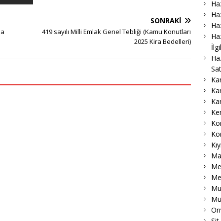
Haz
Haz
SONRAKI
Haz
sa
419 sayılı Milli Emlak Genel Tebliği (Kamu Konutları
Haz
2025 Kira Bedelleri)
İlg
Ha
Sat
Ka
Ka
Ka
Ke
Ko
Ko
Kıy
Ma
Me
Me
Muk
Mü
Or
Sit