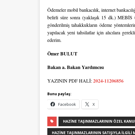
Ödemeler mobil bankacılık, internet bankacılığ
belirli süre sonra (yaklaşık 15 dk.) MEBİS 
gönderilmiş tahakkukların ödeme yöntemlerin
yapılacak yeni tahsilatlar için alıcılara gere
ederim.
Ömer BULUT
Bakan a. Bakan Yardımcısı
2024-11206856
YAZININ PDF HALİ:
Bunu paylaş:
Facebook
X
HAZINE TAŞINMAZLARININ ÖZEL KANUN
HAZINE TAŞINMAZLARININ SATIŞIYLA İLGILI