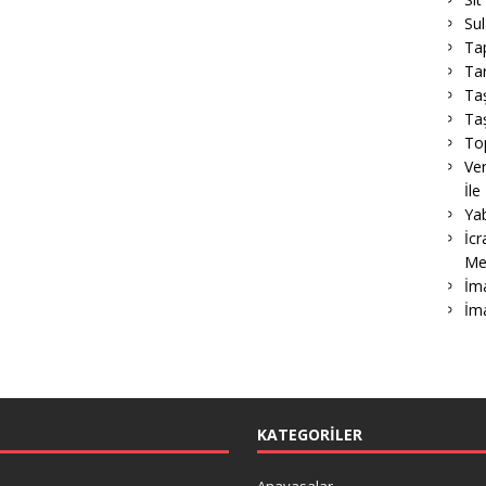
Su
Ta
Tar
Ta
Taş
To
Ver
İle
Ya
İcr
Me
İma
İm
KATEGORILER
Anayasalar