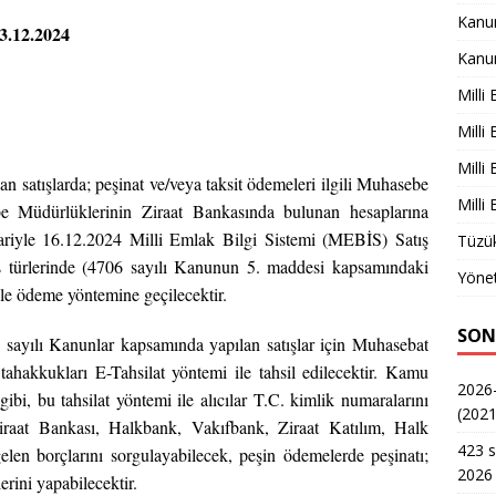
Kanu
3.12.2024
Kanu
Milli
Milli
Milli
 satışlarda; peşinat ve/veya taksit ödemeleri ilgili Muhasebe
Milli
e Müdürlüklerinin Ziraat Bankasında bulunan hesaplarına
tibariyle 16.12.2024 Milli Emlak Bilgi Sistemi (MEBİS) Satış
Tüzük
 türlerinde (4706 sayılı Kanunun 5. maddesi kapsamındaki
Yönet
 ile ödeme yöntemine geçilecektir.
SON
 sayılı Kanunlar kapsamında yapılan satışlar için Muhasebat
ahakkukları E-Tahsilat yöntemi ile tahsil edilecektir. Kamu
2026-
ibi, bu tahsilat yöntemi ile alıcılar T.C. kimlik numaralarını
(2021
iraat Bankası, Halkbank, Vakıfbank, Ziraat Katılım, Halk
423 s
len borçlarını sorgulayabilecek, peşin ödemelerde peşinatı;
2026 
erini yapabilecektir.