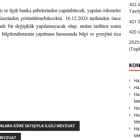
422 s
ı ve ilgili banka şubelerinden yapılabilecek, yapılan ödemeler
Tasfi
üzerinden görüntülenebilecektir. 16.12.2024 tarihinden önce
421 S
de bir değişiklik yapılamayacak olup, anılan tarihten sonra
420 s
kli bilgilendirmenin yapılması hususunda bilgi ve gereğini rica
2025-
(Topl
KON
Haz
Haz
Haz
Me
Haz
Haz
Me
LARA GÖRE SATIŞIYLA İLGILI MEVZUAT
Ha
Me
 MEVZUAT