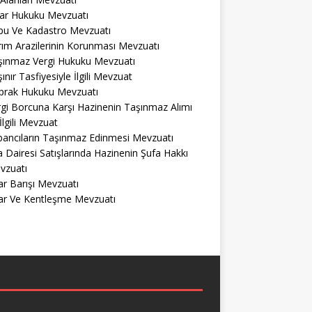
lar Hukuku Mevzuatı
pu Ve Kadastro Mevzuatı
ım Arazilerinin Korunması Mevzuatı
şınmaz Vergi Hukuku Mevzuatı
ınır Tasfiyesiyle İlgili Mevzuat
prak Hukuku Mevzuatı
gi Borcuna Karşı Hazinenin Taşınmaz Alımı
 İlgili Mevzuat
bancıların Taşınmaz Edinmesi Mevzuatı
a Dairesi Satışlarında Hazinenin Şufa Hakkı
vzuatı
r Barışı Mevzuatı
ar Ve Kentleşme Mevzuatı