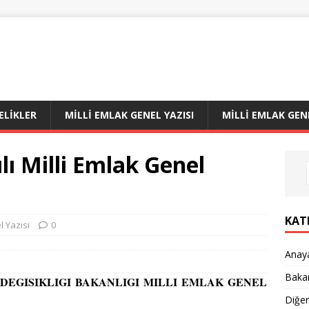
LIKLER
MILLI EMLAK GENEL YAZISI
MILLI EMLAK GEN
lı Milli Emlak Genel
KAT
l Yazısı
0
Anay
Bakan
M DEGISIKLIGI BAKANLIGI MILLI EMLAK GENEL
Diğe