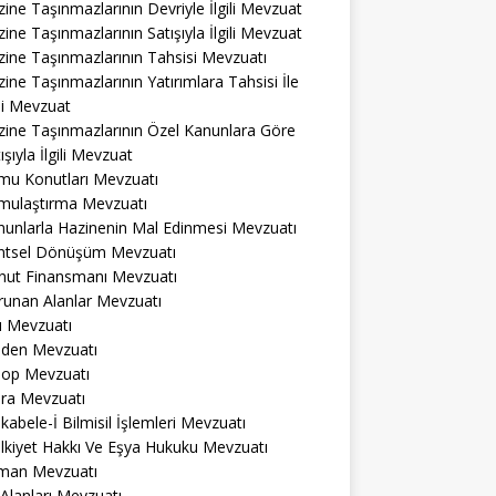
ine Taşınmazlarının Devriyle İlgili Mevzuat
ine Taşınmazlarının Satışıyla İlgili Mevzuat
ine Taşınmazlarının Tahsisi Mevzuatı
ine Taşınmazlarının Yatırımlara Tahsisi İle
ili Mevzuat
zine Taşınmazlarının Özel Kanunlara Göre
ışıyla İlgili Mevzuat
mu Konutları Mevzuatı
mulaştırma Mevzuatı
nunlarla Hazinenin Mal Edinmesi Mevzuatı
ntsel Dönüşüm Mevzuatı
nut Finansmanı Mevzuatı
runan Alanlar Mevzuatı
ı Mevzuatı
den Mevzuatı
op Mevzuatı
ra Mevzuatı
abele-İ Bilmisil İşlemleri Mevzuatı
lkiyet Hakkı Ve Eşya Hukuku Mevzuatı
man Mevzuatı
 Alanları Mevzuatı