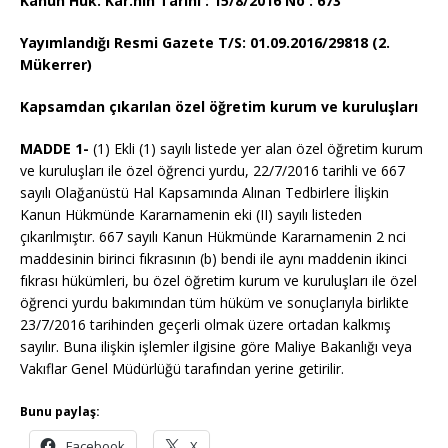
Kanun Hük. Kar.nin Tarihi : 15/8/2016 No : 673
Yayımlandığı Resmi Gazete T/S: 01.09.2016/29818 (2.
Mükerrer)
Kapsamdan çıkarılan özel öğretim kurum ve kuruluşları
MADDE 1-
(1) Ekli (1) sayılı listede yer alan özel öğretim kurum
ve kuruluşları ile özel öğrenci yurdu, 22/7/2016 tarihli ve 667
sayılı Olağanüstü Hal Kapsamında Alınan Tedbirlere İlişkin
Kanun Hükmünde Kararnamenin eki (II) sayılı listeden
çıkarılmıştır. 667 sayılı Kanun Hükmünde Kararnamenin 2 nci
maddesinin birinci fıkrasının (b) bendi ile aynı maddenin ikinci
fıkrası hükümleri, bu özel öğretim kurum ve kuruluşları ile özel
öğrenci yurdu bakımından tüm hüküm ve sonuçlarıyla birlikte
23/7/2016 tarihinden geçerli olmak üzere ortadan kalkmış
sayılır. Buna ilişkin işlemler ilgisine göre Maliye Bakanlığı veya
Vakıflar Genel Müdürlüğü tarafından yerine getirilir.
Bunu paylaş:
Facebook
X