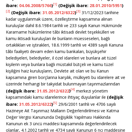
[1]
ibare:
04.06.2008/5766
)
(Değişik ibare:
28.01.2010/5951
)
[2]
[3]
(Değişik ibare:
31.05.2012/6322
)
31/12/2023 tarihine
kadar uygulanmak üzere, özelleştirme kapsamına alınan
kuruluşlar dahil 8.6.1984 tarihli ve 233 sayılı Kanun Hükmünde
Kararname hükümlerine tâbi iktisadi devlet teşekkülleri ve
kamu iktisadi kuruluşları ile bunların müesseseleri, bağlı
ortaklıkları ve iştirakleri, 18.6.1999 tarihli ve 4389 sayılı Kanuna
tâbi faaliyeti devam eden kamu bankaları, büyükşehir
belediyeleri, belediyeler, il özel idareleri ve bunlara ait tüzel
kişilerin veya bunlara bağlı müstakil bütçeli ve kamu tüzel
kişiliğini haiz kuruluşların, Devlete ait olan ve bu Kanun
kapsamına giren borçlarına karşılık, mülkiyeti bu idarelere ait ve
üzerinde herhangi bir takyidat bulunmayan taşınmazlarından
[4]
(değişik ibare:
31.05.2012/6322
)
merkezi yönetim
kapsamındaki kamu idarelerince ihtiyaç duyulanlar ile
(değişik
[5]
ibare:
31.05.2012/6322
)
29/6/2001 tarihli ve 4706 sayılı
Hazineye Ait Taşınmaz Malların Değerlendirilmesi ve Katma
Değer Vergisi Kanununda Değişiklik Yapılması Hakkında
Kanunun ek 3 üncü maddesi kapsamında değerlendirilecek
olanlar, 4.1.2002 tarihli ve 4734 sayılı Kanunun 6 ncı maddesine