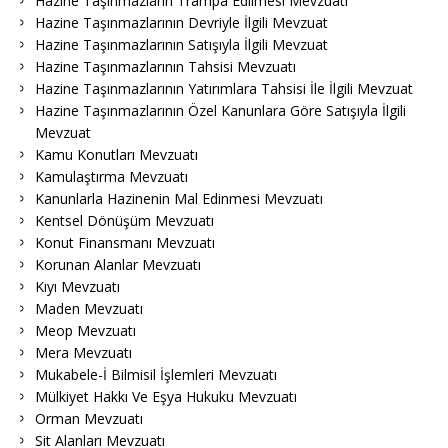
Hazine Taşınmazların Trampa Edilmesi Mevzuatı
Hazine Taşınmazlarının Devriyle İlgili Mevzuat
Hazine Taşınmazlarının Satışıyla İlgili Mevzuat
Hazine Taşınmazlarının Tahsisi Mevzuatı
Hazine Taşınmazlarının Yatırımlara Tahsisi İle İlgili Mevzuat
Hazine Taşınmazlarının Özel Kanunlara Göre Satışıyla İlgili
Mevzuat
Kamu Konutları Mevzuatı
Kamulaştırma Mevzuatı
Kanunlarla Hazinenin Mal Edinmesi Mevzuatı
Kentsel Dönüşüm Mevzuatı
Konut Finansmanı Mevzuatı
Korunan Alanlar Mevzuatı
Kıyı Mevzuatı
Maden Mevzuatı
Meop Mevzuatı
Mera Mevzuatı
Mukabele-İ Bilmisil İşlemleri Mevzuatı
Mülkiyet Hakkı Ve Eşya Hukuku Mevzuatı
Orman Mevzuatı
Sit Alanları Mevzuatı