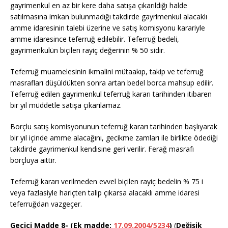
gayrimenkul en az bir kere daha satışa çıkarıldığı halde
satılmasına imkan bulunmadığı takdirde gayrimenkul alacaklı
amme idaresinin talebi üzerine ve satış komisyonu karariyle
amme idaresince teferruğ edilebilir. Teferruğ bedeli,
gayrimenkulün biçilen rayiç değerinin % 50 sidir.
Teferruğ muamelesinin ikmalini mütaakıp, takip ve teferruğ
masrafları düşüldükten sonra artan bedel borca mahsup edilir.
Teferruğ edilen gayrimenkul teferruğ kararı tarihinden itibaren
bir yıl müddetle satışa çıkarılamaz.
Borçlu satış komisyonunun teferruğ kararı tarihinden başlıyarak
bir yıl içinde amme alacağını, gecikme zamları ile birlikte ödediği
takdirde gayrimenkul kendisine geri verilir. Ferağ masrafı
borçluya aittir.
Teferruğ kararı verilmeden evvel biçilen rayiç bedelin % 75 i
veya fazlasiyle hariçten talip çıkarsa alacaklı amme idaresi
teferruğdan vazgeçer.
Geçici Madde 8- (Ek madde:
17.09.2004/5234
)
(
Değişik