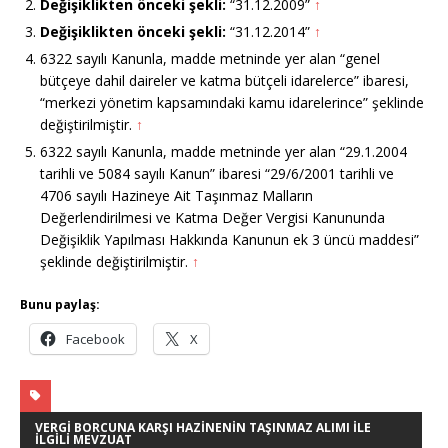
Değişiklikten önceki şekli:
“31.12.2009”
↑
Değişiklikten önceki şekli:
“31.12.2014”
↑
6322 sayılı Kanunla, madde metninde yer alan “genel
bütçeye dahil daireler ve katma bütçeli idarelerce” ibaresi,
“merkezi yönetim kapsamındaki kamu idarelerince” şeklinde
değiştirilmiştir.
↑
6322 sayılı Kanunla, madde metninde yer alan “29.1.2004
tarihli ve 5084 sayılı Kanun” ibaresi “29/6/2001 tarihli ve
4706 sayılı Hazineye Ait Taşınmaz Malların
Değerlendirilmesi ve Katma Değer Vergisi Kanununda
Değişiklik Yapılması Hakkında Kanunun ek 3 üncü maddesi”
şeklinde değiştirilmiştir.
↑
Bunu paylaş:
Facebook
X
VERGI BORCUNA KARŞI HAZINENIN TAŞINMAZ ALIMI ILE
İLGILI MEVZUAT