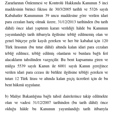
Zararlarının Önlenmesi ve Kontrolü Hakkında Kanunun 5 inci
maddesinin birinci fıkrası ile 30/3/2005 tarihli ve 5326 sayılı
Kabahatler Kanununun 39 uncu maddesine göre verilen idari
para cezaları hariç olmak üzere, 31/12/2013 tarihinden (bu tarih
dâhil) önce idari yaptırım kararı verildiği hâlde bu Kanunun
yayımlandığı tarih itibarıyla ilgilisine tebliğ edilmemiş olan ve
genel bütçeye gelir kaydı gereken ve her bir kabahat için 120
Türk lirasının (bu tutar dâhil) altında kalan idari para cezaları
tebliğ edilmez, tebliğ edilmiş olanların ve bunlara bağlı ferî
alacakların tahsilinden vazgeçilir. Bu bent kapsamına giren ve
mülga 5539 sayılı Kanun ile 6001 sayılı Kanun gereğince
verilen idari para cezası ile birlikte ilgilisine tebliği gereken ve
tutarı 12 Türk lirası ve altında kalan geçiş ücretleri için de bu
bent hükmü uygulanır.
b) Maliye Bakanlığına bağlı tahsil dairelerince takip edilmekte
olan ve vadesi 31/12/2007 tarihinden (bu tarih dâhil) önce
olduğu hâlde bu Kanunun yayımlandığı tarih itibarıyla