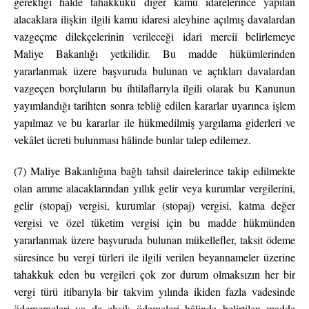
gerektiği hâlde tahakkuku diğer kamu idarelerince yapılan
alacaklara ilişkin ilgili kamu idaresi aleyhine açılmış davalardan
vazgeçme dilekçelerinin verileceği idari mercii belirlemeye
Maliye Bakanlığı yetkilidir. Bu madde hükümlerinden
yararlanmak üzere başvuruda bulunan ve açtıkları davalardan
vazgeçen borçluların bu ihtilaflarıyla ilgili olarak bu Kanunun
yayımlandığı tarihten sonra tebliğ edilen kararlar uyarınca işlem
yapılmaz ve bu kararlar ile hükmedilmiş yargılama giderleri ve
vekâlet ücreti bulunması hâlinde bunlar talep edilemez.
(7) Maliye Bakanlığına bağlı tahsil dairelerince takip edilmekte
olan amme alacaklarından yıllık gelir veya kurumlar vergilerini,
gelir (stopaj) vergisi, kurumlar (stopaj) vergisi, katma değer
vergisi ve özel tüketim vergisi için bu madde hükmünden
yararlanmak üzere başvuruda bulunan mükellefler, taksit ödeme
süresince bu vergi türleri ile ilgili verilen beyannameler üzerine
tahakkuk eden bu vergileri çok zor durum olmaksızın her bir
vergi türü itibarıyla bir takvim yılında ikiden fazla vadesinde
ödememeleri ya da eksik ödemeleri hâlinde belirtilen madde