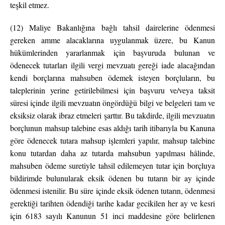
teşkil etmez.
(12) Maliye Bakanlığına bağlı tahsil dairelerine ödenmesi
gereken amme alacaklarına uygulanmak üzere, bu Kanun
hükümlerinden yararlanmak için başvuruda bulunan ve
ödenecek tutarları ilgili vergi mevzuatı gereği iade alacağından
kendi borçlarına mahsuben ödemek isteyen borçluların, bu
taleplerinin yerine getirilebilmesi için başvuru ve/veya taksit
süresi içinde ilgili mevzuatın öngördüğü bilgi ve belgeleri tam ve
eksiksiz olarak ibraz etmeleri şarttır. Bu takdirde, ilgili mevzuatın
borçlunun mahsup talebine esas aldığı tarih itibarıyla bu Kanuna
göre ödenecek tutara mahsup işlemleri yapılır, mahsup talebine
konu tutardan daha az tutarda mahsubun yapılması hâlinde,
mahsuben ödeme suretiyle tahsil edilemeyen tutar için borçluya
bildirimde bulunularak eksik ödenen bu tutarın bir ay içinde
ödenmesi istenilir. Bu süre içinde eksik ödenen tutarın, ödenmesi
gerektiği tarihten ödendiği tarihe kadar gecikilen her ay ve kesri
için 6183 sayılı Kanunun 51 inci maddesine göre belirlenen