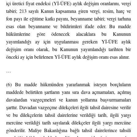
içi üretici fiyat endeksi (Yİ-ÜFE) aylık değişim oranlarını, vergi
tabiri; 213 sayılı Kanun kapsamına giren vergi, resim, harç ve
fon payı ile eğitime katkı payını, beyanname tabiri; vergi tarhına
esas olan beyanname ve bildirimleri ifade eder. Bu madde
hükümlerine göre ödenecek alacaklara bu Kanunun
yayımlandığı ay için uygulanması gereken Yİ-ÜFE aylık
değişim oranı olarak, bu Kanunun yayımlandığı tarihten bir
önceki ay için belirlenen Yİ-ÜFE aylık değişim oranı esas alınır.
…
(6) Bu madde hükmünden yararlanmak isteyen borçluların
maddede belirtilen şartların yanı sıra dava açmamaları, açılmış
davalardan vazgeçmeleri ve kanun yollarına başvurmamaları
şarttır. Davadan vazgeçme dilekçeleri ilgili tahsil dairesine verilir
ve bu dilekçelerin tahsil dairelerine verildiği tarih, ilgili yargı
merciine verildiği tarih sayılarak dilekçeler ilgili yargı merciine
gönderilir. Maliye Bakanlığına bağlı tahsil dairelerince tahsili