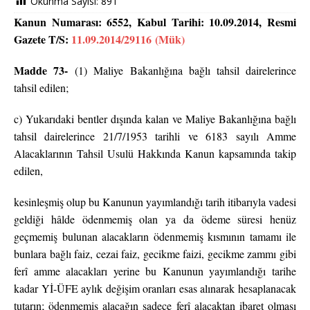
Okunma Sayısı:
891
Kanun Numarası:
6552,
Kabul Tarihi:
10.09.2014,
Resmi
Gazete T/S:
11.09.2014/29116 (Mük)
Madde 73-
(1) Maliye Bakanlığına bağlı tahsil dairelerince
tahsil edilen;
c) Yukarıdaki bentler dışında kalan ve Maliye Bakanlığına bağlı
tahsil dairelerince 21/7/1953 tarihli ve 6183 sayılı Amme
Alacaklarının Tahsil Usulü Hakkında Kanun kapsamında takip
edilen,
kesinleşmiş olup bu Kanunun yayımlandığı tarih itibarıyla vadesi
geldiği hâlde ödenmemiş olan ya da ödeme süresi henüz
geçmemiş bulunan alacakların ödenmemiş kısmının tamamı ile
bunlara bağlı faiz, cezai faiz, gecikme faizi, gecikme zammı gibi
ferî amme alacakları yerine bu Kanunun yayımlandığı tarihe
kadar Yİ-ÜFE aylık değişim oranları esas alınarak hesaplanacak
tutarın; ödenmemiş alacağın sadece ferî alacaktan ibaret olması