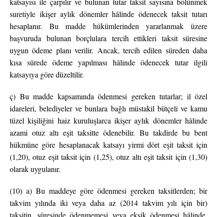
katsayısı ile çarpılır ve bulunan tutar taksit sayısına bölünmek
suretiyle ikişer aylık dönemler hâlinde ödenecek taksit tutarı
hesaplanır. Bu madde hükümlerinden yararlanmak üzere
başvuruda bulunan borçlulara tercih ettikleri taksit süresine
uygun ödeme planı verilir. Ancak, tercih edilen süreden daha
kısa sürede ödeme yapılması hâlinde ödenecek tutar ilgili
katsayıya göre düzeltilir.
ç) Bu madde kapsamında ödenmesi gereken tutarlar; il özel
idareleri, belediyeler ve bunlara bağlı müstakil bütçeli ve kamu
tüzel kişiliğini haiz kuruluşlarca ikişer aylık dönemler hâlinde
azami otuz altı eşit taksitte ödenebilir. Bu takdirde bu bent
hükmüne göre hesaplanacak katsayı yirmi dört eşit taksit için
(1,20), otuz eşit taksit için (1,25), otuz altı eşit taksit için (1,30)
olarak uygulanır.
(10) a) Bu maddeye göre ödenmesi gereken taksitlerden; bir
takvim yılında iki veya daha az (2014 takvim yılı için bir)
taksitin, süresinde ödenmemesi veya eksik ödenmesi hâlinde,