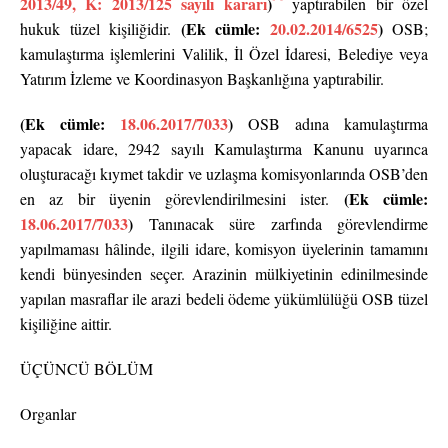
2013/49, K: 2013/125 sayılı kararı
)
yaptırabilen bir özel
(Ek cümle:
20.02.2014/6525
)
hukuk tüzel kişiliğidir.
OSB;
kamulaştırma işlemlerini Valilik, İl Özel İdaresi, Belediye veya
Yatırım İzleme ve Koordinasyon Başkanlığına yaptırabilir.
(Ek cümle:
18.06.2017/7033
)
OSB adına kamulaştırma
yapacak idare, 2942 sayılı Kamulaştırma Kanunu uyarınca
oluşturacağı kıymet takdir ve uzlaşma komisyonlarında OSB’den
(Ek cümle:
en az bir üyenin görevlendirilmesini ister.
18.06.2017/7033
)
Tanınacak süre zarfında görevlendirme
yapılmaması hâlinde, ilgili idare, komisyon üyelerinin tamamını
kendi bünyesinden seçer. Arazinin mülkiyetinin edinilmesinde
yapılan masraflar ile arazi bedeli ödeme yükümlülüğü OSB tüzel
kişiliğine aittir.
ÜÇÜNCÜ BÖLÜM
Organlar