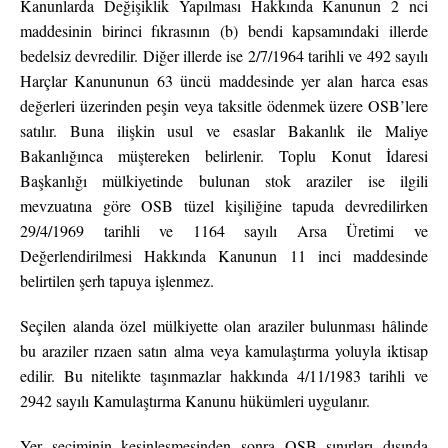
Kanunlarda Değişiklik Yapılması Hakkında Kanunun 2 nci
maddesinin birinci fıkrasının (b) bendi kapsamındaki illerde
bedelsiz devredilir. Diğer illerde ise 2/7/1964 tarihli ve 492 sayılı
Harçlar Kanununun 63 üncü maddesinde yer alan harca esas
değerleri üzerinden peşin veya taksitle ödenmek üzere OSB’lere
satılır. Buna ilişkin usul ve esaslar Bakanlık ile Maliye
Bakanlığınca müştereken belirlenir. Toplu Konut İdaresi
Başkanlığı mülkiyetinde bulunan stok araziler ise ilgili
mevzuatına göre OSB tüzel kişiliğine tapuda devredilirken
29/4/1969 tarihli ve 1164 sayılı Arsa Üretimi ve
Değerlendirilmesi Hakkında Kanunun 11 inci maddesinde
belirtilen şerh tapuya işlenmez.
Seçilen alanda özel mülkiyette olan araziler bulunması hâlinde
bu araziler rızaen satın alma veya kamulaştırma yoluyla iktisap
edilir. Bu nitelikte taşınmazlar hakkında 4/11/1983 tarihli ve
2942 sayılı Kamulaştırma Kanunu hükümleri uygulanır.
Yer seçiminin kesinleşmesinden sonra OSB sınırları dışında