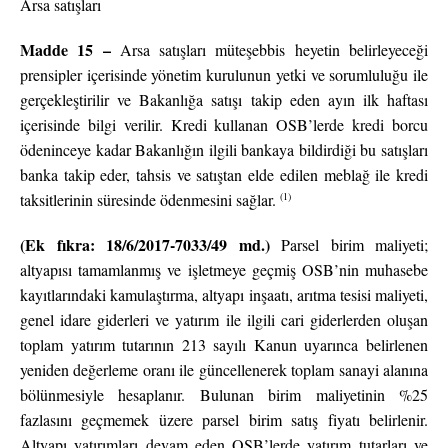
Arsa satışları
Madde 15 –
Arsa satışları müteşebbis heyetin belirleyeceği
prensipler içerisinde yönetim kurulunun yetki ve sorumluluğu ile
gerçekleştirilir ve Bakanlığa satışı takip eden ayın ilk haftası
içerisinde bilgi verilir. Kredi kullanan OSB’lerde kredi borcu
ödeninceye kadar Bakanlığın ilgili bankaya bildirdiği bu satışları
banka takip eder, tahsis ve satıştan elde edilen meblağ ile kredi
(1)
taksitlerinin süresinde ödenmesini sağlar.
(Ek fıkra: 18/6/2017-7033/49 md.)
Parsel birim maliyeti;
altyapısı tamamlanmış ve işletmeye geçmiş OSB’nin muhasebe
kayıtlarındaki kamulaştırma, altyapı inşaatı, arıtma tesisi maliyeti,
genel idare giderleri ve yatırım ile ilgili cari giderlerden oluşan
toplam yatırım tutarının 213 sayılı Kanun uyarınca belirlenen
yeniden değerleme oranı ile güncellenerek toplam sanayi alanına
bölünmesiyle hesaplanır. Bulunan birim maliyetinin %25
fazlasını geçmemek üzere parsel birim satış fiyatı belirlenir.
Altyapı yatırımları devam eden OSB’lerde yatırım tutarları ve