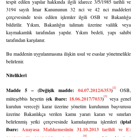
tespit edilen yapılar hakkında ilgili idarece 3/5/1985 tarihli ve
3194 sayılı İmar Kanununun 32 nci ve 42 nci maddeleri
çerçevesinde tesis edilen işlemler ilgili OSB ve Bakanlığa
bildirilir. Yıkım, Bakanlığın talimatı üzerine valilik veya
kaymakamlık tarafından yapılır. Yıkım bedeli, yapı sahibi
tarafından karşılanır.
Bu maddenin uygulanmasına ilişkin usul ve esaslar yönetmelikle
belirlenir.
Nitelikleri
[2]
Madde 5 – (Değişik madde:
04.07.2012/6353
)
OSB,
[3]
(ek ibare:
18.06.2017/7033
)
müteşebbis heyetin
veya genel
kurulun vereceği karar üzerine yönetim kurulunun başvurusu
üzerine Bakanlıkça verilen kamu yararı kararı ve sınırları
(iptal
belirlenmiş yetki çerçevesinde kamulaştırma işlemleri
ibare:
Anayasa Mahkemesinin 31.10.2013 tarihli ve E:
[4]