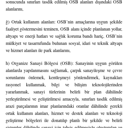
sonucunda sınırları tasdik edilmiş OSB alanları dışındaki OSB
alanlarını,
ğ) Ortak kullanım alanları: OSB’nin amaçlarına uygun şekilde
faaliyet göstermesini teminen, OSB alanı içinde planlanan yollar,
altyapı ve enerji hatları ve sağlık koruma bandı hariç, OSB’nin
mülkiyet ve tasarrufunda bulunan sosyal, idari ve teknik altyapı
ve hizmet alanları ile park alanlarını,
h) Organize Sanayi Bölgesi (OSB): Sanayinin uygun görülen
alanlarda yapılanmasını sağlamak, çarpık sanayileşme ve çevre
sorunlarını önlemek, kentleşmeyi yönlendirmek, kaynakları
rasyonel kullanmak, bilgi ve bilişim teknolojilerinden
yararlanmak, sanayi türlerinin belirli bir plan dâhilinde
yerleştirilmesi ve geliştirilmesi amacıyla, sınırları tasdik edilmiş
arazi parçalarının imar planlarındaki oranlar dâhilinde gerekli
ortak kullanım alanları, hizmet ve destek alanları ve teknoloji
geliştirme bölgeleri ile donatılıp planlı bir şekilde ve belirli
sistemler dâhilinde sanayi için tahsis edilmesiyle oluşturulan ve