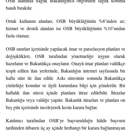
OSB alanında Sağlık Bakanlığınca öngörülen sağlık koruma
bandı bırakılır.
Ortak kullanım alanları, OSB büyüklüğünün %8’inden az;
hizmet ve destek alanları ise OSB büyüklüğünün %10’undan
fazla olamaz.
OSB sınırları içerisinde yapılacak imar ve parselasyon planları ve
değişiklikleri, OSB tarafından yönetmeliğe uygun olarak
hazırlanır ve Bakanlıkça onaylanır. Onaylı imar planları valilikçe
tespit edilen ilan yerlerinde, Bakanlığın internet sayfasında bir
hafta süre ile ilan edilir. Askı süresinin sonunda Bakanlıkça
yürürlüğe konulur ve ilgili kurumlara bilgi için gönderilir. Bir
haftalık ilan süresi içinde planlara itiraz edilebilir. İtirazlar
Bakanlığa veya valiliğe yapılır. Bakanlık itirazları ve planları on
beş gün içerisinde inceleyerek kesin karara bağlar.
Katılımcı tarafından OSB’ye başvurulduğu hâlde başvuru
tarihinden itibaren üç ay içinde herhangi bir karara bağlanmayan