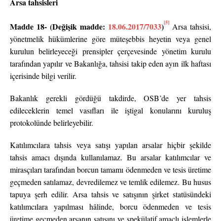
Arsa tahsisleri
[5]
Madde 18- (Değişik madde:
18.06.2017/7033
)
Arsa tahsisi,
yönetmelik hükümlerine göre müteşebbis heyetin veya genel
kurulun belirleyeceği prensipler çerçevesinde yönetim kurulu
tarafından yapılır ve Bakanlığa, tahsisi takip eden ayın ilk haftası
içerisinde bilgi verilir.
Bakanlık gerekli gördüğü takdirde, OSB’de yer tahsis
edileceklerin temel vasıfları ile iştigal konularını kuruluş
protokolünde belirleyebilir.
Katılımcılara tahsis veya satışı yapılan arsalar hiçbir şekilde
tahsis amacı dışında kullanılamaz. Bu arsalar katılımcılar ve
mirasçıları tarafından borcun tamamı ödenmeden ve tesis üretime
geçmeden satılamaz, devredilemez ve temlik edilemez. Bu husus
tapuya şerh edilir. Arsa tahsis ve satışının şirket statüsündeki
katılımcılara yapılması hâlinde, borcu ödenmeden ve tesis
üretime geçmeden arsanın satışını ve spekülatif amaçlı işlemlerle