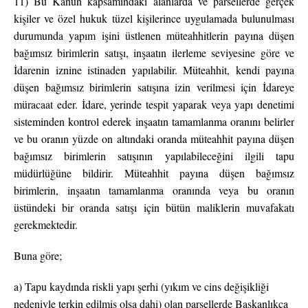
11) Bu Kanun kapsamındaki alanlarda ve parsellerde gerçek
kişiler ve özel hukuk tüzel kişilerince uygulamada bulunulması
durumunda yapım işini üstlenen müteahhitlerin payına düşen
bağımsız birimlerin satışı, inşaatın ilerleme seviyesine göre ve
İdarenin iznine istinaden yapılabilir. Müteahhit, kendi payına
düşen bağımsız birimlerin satışına izin verilmesi için İdareye
müracaat eder. İdare, yerinde tespit yaparak veya yapı denetimi
sisteminden kontrol ederek inşaatın tamamlanma oranını belirler
ve bu oranın yüzde on altındaki oranda müteahhit payına düşen
bağımsız birimlerin satışının yapılabileceğini ilgili tapu
müdürlüğüne bildirir. Müteahhit payına düşen bağımsız
birimlerin, inşaatın tamamlanma oranında veya bu oranın
üstündeki bir oranda satışı için bütün maliklerin muvafakatı
gerekmektedir.
Buna göre;
a) Tapu kaydında riskli yapı şerhi (yıkım ve cins değişikliği
nedeniyle terkin edilmiş olsa dahi) olan parsellerde Başkanlıkça