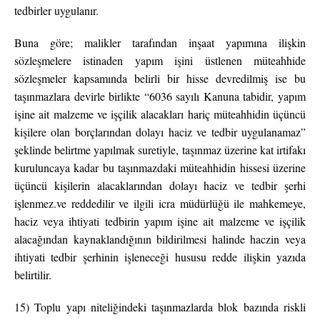
tedbirler uygulanır.
Buna göre; malikler tarafından inşaat yapımına ilişkin
sözleşmelere istinaden yapım işini üstlenen müteahhide
sözleşmeler kapsamında belirli bir hisse devredilmiş ise bu
taşınmazlara devirle birlikte “6036 sayılı Kanuna tabidir, yapım
işine ait malzeme ve işçilik alacakları hariç müteahhidin üçüncü
kişilere olan borçlarından dolayı haciz ve tedbir uygulanamaz”
şeklinde belirtme yapılmak suretiyle, taşınmaz üzerine kat irtifakı
kuruluncaya kadar bu taşınmazdaki müteahhidin hissesi üzerine
üçüncü kişilerin alacaklarından dolayı haciz ve tedbir şerhi
işlenmez.ve reddedilir ve ilgili icra müdürlüğü ile mahkemeye,
haciz veya ihtiyati tedbirin yapım işine ait malzeme ve işçilik
alacağından kaynaklandığının bildirilmesi halinde haczin veya
ihtiyati tedbir şerhinin işleneceği hususu redde ilişkin yazıda
belirtilir.
15) Toplu yapı niteliğindeki taşınmazlarda blok bazında riskli