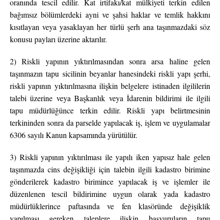
oranında tescil edilir. Kat irtifakı/kat mülkiyeti terkin edilen
bağımsız bölümlerdeki ayni ve şahsi haklar ve temlik hakkını
kısıtlayan veya yasaklayan her türlü şerh ana taşınmazdaki söz
konusu payları üzerine aktarılır.
2) Riskli yapının yıktırılmasından sonra arsa haline gelen
taşınmazın tapu sicilinin beyanlar hanesindeki riskli yapı şerhi,
riskli yapının yıktırılmasına ilişkin belgelere istinaden ilgililerin
talebi üzerine veya Başkanlık veya İdarenin bildirimi ile ilgili
tapu müdürlüğünce terkin edilir. Riskli yapı belirtmesinin
terkininden sonra da parselde yapılacak iş, işlem ve uygulamalar
6306 sayılı Kanun kapsamında yürütülür.
3) Riskli yapının yıktırılması ile yapılı iken yapısız hale gelen
taşınmazda cins değişikliği için talebin ilgili kadastro birimine
gönderilerek kadastro birimince yapılacak iş ve işlemler ile
düzenlenen tescil bildirimine uygun olarak yada kadastro
müdürlüklerince paftasında ve fen klasöründe değişiklik
yapılması gereken taleplere ilişkin başvuruların tapu