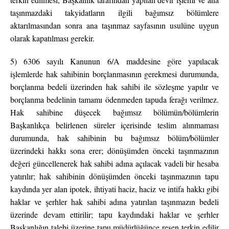
taşınmazdaki takyidatların ilgili bağımsız bölümlere
aktarılmasından sonra ana taşınmaz sayfasının usulüne uygun
olarak kapatılması gerekir.
5) 6306 sayılı Kanunun 6/A maddesine göre yapılacak
işlemlerde hak sahibinin borçlanmasının gerekmesi durumunda,
borçlanma bedeli üzerinden hak sahibi ile sözleşme yapılır ve
borçlanma bedelinin tamamı ödenmeden tapuda ferağı verilmez.
Hak sahibine düşecek bağımsız bölümün/bölümlerin
Başkanlıkça belirlenen süreler içerisinde teslim alınmaması
durumunda, hak sahibinin bu bağımsız bölüm/bölümler
üzerindeki hakkı sona erer; dönüşümden önceki taşınmazının
değeri güncellenerek hak sahibi adına açılacak vadeli bir hesaba
yatırılır; hak sahibinin dönüşümden önceki taşınmazının tapu
kaydında yer alan ipotek, ihtiyati haciz, haciz ve intifa hakkı gibi
haklar ve şerhler hak sahibi adına yatırılan taşınmazın bedeli
üzerinde devam ettirilir; tapu kaydındaki haklar ve şerhler
Başkanlığın talebi üzerine tapu müdürlüğünce resen terkin edilir