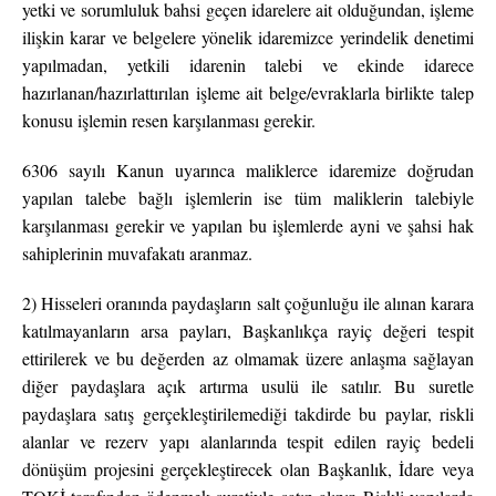
yetki ve sorumluluk bahsi geçen idarelere ait olduğundan, işleme
ilişkin karar ve belgelere yönelik idaremizce yerindelik denetimi
yapılmadan, yetkili idarenin talebi ve ekinde idarece
hazırlanan/hazırlattırılan işleme ait belge/evraklarla birlikte talep
konusu işlemin resen karşılanması gerekir.
6306 sayılı Kanun uyarınca maliklerce idaremize doğrudan
yapılan talebe bağlı işlemlerin ise tüm maliklerin talebiyle
karşılanması gerekir ve yapılan bu işlemlerde ayni ve şahsi hak
sahiplerinin muvafakatı aranmaz.
2) Hisseleri oranında paydaşların salt çoğunluğu ile alınan karara
katılmayanların arsa payları, Başkanlıkça rayiç değeri tespit
ettirilerek ve bu değerden az olmamak üzere anlaşma sağlayan
diğer paydaşlara açık artırma usulü ile satılır. Bu suretle
paydaşlara satış gerçekleştirilemediği takdirde bu paylar, riskli
alanlar ve rezerv yapı alanlarında tespit edilen rayiç bedeli
dönüşüm projesini gerçekleştirecek olan Başkanlık, İdare veya