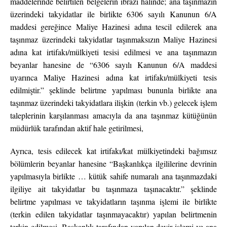
maddelerinde belirtilen belgelerin ibrazı halinde; ana taşınmazın
üzerindeki takyidatlar ile birlikte 6306 sayılı Kanunun 6/A
maddesi gereğince Maliye Hazinesi adına tescil edilerek ana
taşınmaz üzerindeki takyidatlar taşınmaksızın Maliye Hazinesi
adına kat irtifakı/mülkiyeti tesisi edilmesi ve ana taşınmazın
beyanlar hanesine de “6306 sayılı Kanunun 6/A maddesi
uyarınca Maliye Hazinesi adına kat irtifakı/mülkiyeti tesis
edilmiştir.” şeklinde belirtme yapılması bununla birlikte ana
taşınmaz üzerindeki takyidatlara ilişkin (terkin vb.) gelecek işlem
taleplerinin karşılanması amacıyla da ana taşınmaz kütüğünün
müdürlük tarafından aktif hale getirilmesi,
Ayrıca, tesis edilecek kat irtifakı/kat mülkiyetindeki bağımsız
bölümlerin beyanlar hanesine “Başkanlıkça ilgililerine devrinin
yapılmasıyla birlikte … kütük sahife numaralı ana taşınmazdaki
ilgiliye ait takyidatlar bu taşınmaza taşınacaktır.” şeklinde
belirtme yapılması ve takyidatların taşınma işlemi ile birlikte
(terkin edilen takyidatlar taşınmayacaktır) yapılan belirtmenin
terkin edilmesi, Başkanlık tarafından yapılan devir işlemi ve ana