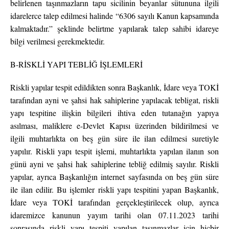
belirlenen taşınmazların tapu sicilinin beyanlar sütununa ilgili
idarelerce talep edilmesi halinde “6306 sayılı Kanun kapsamında
kalmaktadır.” şeklinde belirtme yapılarak talep sahibi idareye
bilgi verilmesi gerekmektedir.
B-RİSKLİ YAPI TEBLİĞ İŞLEMLERİ
Riskli yapılar tespit edildikten sonra Başkanlık, İdare veya TOKİ
tarafından ayni ve şahsi hak sahiplerine yapılacak tebligat, riskli
yapı tespitine ilişkin bilgileri ihtiva eden tutanağın yapıya
asılması, maliklere e-Devlet Kapısı üzerinden bildirilmesi ve
ilgili muhtarlıkta on beş gün süre ile ilan edilmesi suretiyle
yapılır. Riskli yapı tespit işlemi, muhtarlıkta yapılan ilanın son
günü ayni ve şahsi hak sahiplerine tebliğ edilmiş sayılır. Riskli
yapılar, ayrıca Başkanlığın internet sayfasında on beş gün süre
ile ilan edilir. Bu işlemler riskli yapı tespitini yapan Başkanlık,
İdare veya TOKİ tarafından gerçekleştirilecek olup, ayrıca
idaremizce kanunun yayım tarihi olan 07.11.2023 tarihi
sonrasında riskli yapı tespiti yapılan taşınmazlar için hiçbir