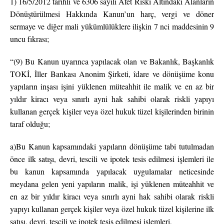
1) 16/5/2012 tarihli ve 6306 sayılı Afet Riski Altındaki Alanların
Dönüştürülmesi Hakkında Kanun’un harç, vergi ve döner
sermaye ve diğer mali yükümlülüklere ilişkin 7 nci maddesinin 9
uncu fıkrası;
“(9) Bu Kanun uyarınca yapılacak olan ve Bakanlık, Başkanlık
TOKİ, İller Bankası Anonim Şirketi, îdare ve dönüşüme konu
yapıların inşası işini yüklenen müteahhit ile malik ve en az bir
yıldır kiracı veya sınırlı ayni hak sahibi olarak riskli yapıyı
kullanan gerçek kişiler veya özel hukuk tüzel kişilerinden birinin
taraf olduğu;
a)Bu Kanun kapsamındaki yapıların dönüşüme tabi tutulmadan
önce ilk satışı, devri, tescili ve ipotek tesis edilmesi işlemleri ile
bu kanun kapsamında yapılacak uygulamalar neticesinde
meydana gelen yeni yapıların malik, işi yüklenen müteahhit ve
en az bir yıldır kiracı veya sınırlı ayni hak sahibi olarak riskli
yapıyı kullanan gerçek kişiler veya özel hukuk tüzel kişilerine ilk
satışı, devri, tescili ve ipotek tesis edilmesi işlemleri,