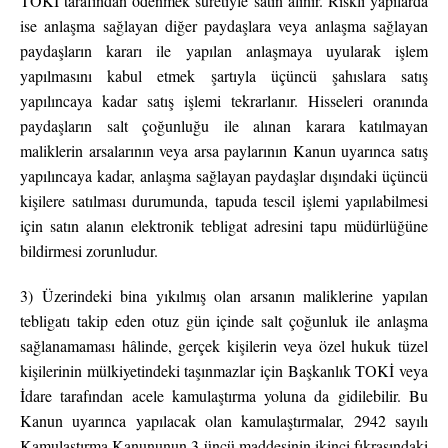
TOKİ tarafından ödenmek suretiyle satın alınır. Riskli yapılarda
ise anlaşma sağlayan diğer paydaşlara veya anlaşma sağlayan
paydaşların kararı ile yapılan anlaşmaya uyularak işlem
yapılmasını kabul etmek şartıyla üçüncü şahıslara satış
yapılıncaya kadar satış işlemi tekrarlanır. Hisseleri oranında
paydaşların salt çoğunluğu ile alınan karara katılmayan
maliklerin arsalarının veya arsa paylarının Kanun uyarınca satış
yapılıncaya kadar, anlaşma sağlayan paydaşlar dışındaki üçüncü
kişilere satılması durumunda, tapuda tescil işlemi yapılabilmesi
için satın alanın elektronik tebligat adresini tapu müdürlüğüne
bildirmesi zorunludur.
3) Üzerindeki bina yıkılmış olan arsanın maliklerine yapılan
tebligatı takip eden otuz gün içinde salt çoğunluk ile anlaşma
sağlanamaması hâlinde, gerçek kişilerin veya özel hukuk tüzel
kişilerinin mülkiyetindeki taşınmazlar için Başkanlık TOKİ veya
İdare tarafından acele kamulaştırma yoluna da gidilebilir. Bu
Kanun uyarınca yapılacak olan kamulaştırmalar, 2942 sayılı
Kamulaştırma Kanununun 3 üncü maddesinin ikinci fıkrasındaki