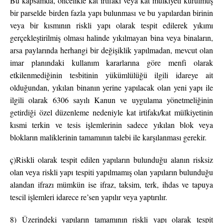
Bu kapsamda, öncelikle kat irtifakı veya kat mülkiyeti kurulmuş
bir parselde birden fazla yapı bulunması ve bu yapılardan birinin
veya bir kısmının riskli yapı olarak tespit edilerek yıkımı
gerçekleştirilmiş olması halinde yıkılmayan bina veya binaların,
arsa paylarında herhangi bir değişiklik yapılmadan, mevcut olan
imar planındaki kullanım kararlarına göre menfi olarak
etkilenmediğinin tesbitinin yükümlülüğü ilgili idareye ait
olduğundan, yıkılan binanın yerine yapılacak olan yeni yapı ile
ilgili olarak 6306 sayılı Kanun ve uygulama yönetmeliğinin
getirdiği özel düzenleme nedeniyle kat irtifakı/kat mülkiyetinin
kısmi terkin ve tesis işlemlerinin sadece yıkılan blok veya
blokların maliklerinin tamamının talebi ile karşılanması gerekir.
ç)Riskli olarak tespit edilen yapıların bulunduğu alanın risksiz
olan veya riskli yapı tespiti yapılmamış olan yapıların bulunduğu
alandan ifrazı mümkün ise ifraz, taksim, terk, ihdas ve tapuya
tescil işlemleri idarece re’sen yapılır veya yaptırılır.
8) Üzerindeki yapıların tamamının riskli yapı olarak tespit