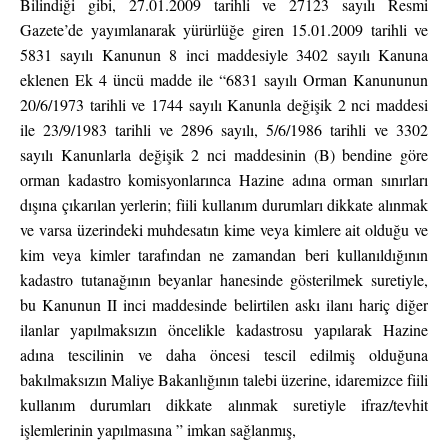
Bilindiği gibi, 27.01.2009 tarihli ve 27123 sayılı Resmi
Gazete’de yayımlanarak yürürlüğe giren 15.01.2009 tarihli ve
5831 sayılı Kanunun 8 inci maddesiyle 3402 sayılı Kanuna
eklenen Ek 4 üncü madde ile “6831 sayılı Orman Kanununun
20/6/1973 tarihli ve 1744 sayılı Kanunla değişik 2 nci maddesi
ile 23/9/1983 tarihli ve 2896 sayılı, 5/6/1986 tarihli ve 3302
sayılı Kanunlarla değişik 2 nci maddesinin (B) bendine göre
orman kadastro komisyonlarınca Hazine adına orman sınırları
dışına çıkarılan yerlerin; fiili kullanım durumları dikkate alınmak
ve varsa üzerindeki muhdesatın kime veya kimlere ait olduğu ve
kim veya kimler tarafından ne zamandan beri kullanıldığının
kadastro tutanağının beyanlar hanesinde gösterilmek suretiyle,
bu Kanunun II inci maddesinde belirtilen askı ilanı hariç diğer
ilanlar yapılmaksızın öncelikle kadastrosu yapılarak Hazine
adına tescilinin ve daha öncesi tescil edilmiş olduğuna
bakılmaksızın Maliye Bakanlığının talebi üzerine, idaremizce fiili
kullanım durumları dikkate alınmak suretiyle ifraz/tevhit
işlemlerinin yapılmasına ” imkan sağlanmış,