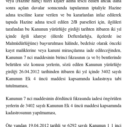
veya (Hazine hariç) tüzel kişiler adına tescil edilen ancak daha
sonra açılan davalar sonucunda tapularının iptaliyle Hazine
adına tesciline karar verilen ve bu kararlardan infaz edilerek
tapuda Hazine adına tescil edilen 2/B parselleri için, ilgilileri
tarafından bu Kanunun yürürlüğe girdiği tarihten itibaren iki yıl
içinde ilgili idareye (illerde Defterdarlığa, ilçelerde ise
Malmüdürlüğüne) başvurulması hâlinde, bedelsiz olarak önceki
kayıt maliklerine veya kanuni mirasçılarına iade edileceğinden,
Kanunun 7 nci maddesinin birinci fıkrasının (a ve b) bentlerinde
belirtilen söz konusu yerlerin, sözü edilen Kanunun yürürlüğe
girdiği 26.04.2012 tarihinden itibaren iki yıl içinde 3402 sayılı
Kanunun Ek 4 üncü maddesi kapsamında kadastroya tabi
tutulmaması,
Kanunun 7 nci maddesinin dördüncü fıkrasında iadesi öngörülen
yerlerin de 3402 sayılı Kanunun Ek 4 üncü maddesi kapsamında
kadastrosunun yapılmaması,
Öte yandan 19.04.2012 tarihli ve 6292 sayılı Kanunun 1 1 inci