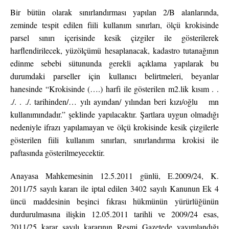
Bir bütün olarak sınırlandırması yapılan 2/B alanlarında,
zeminde tespit edilen fiili kullanım sınırları, ölçü krokisinde
parsel sınırı içerisinde kesik çizgiler ile gösterilerek
harflendirilecek, yüzölçümü hesaplanacak, kadastro tutanağının
edinme sebebi sütununda gerekli açıklama yapılarak bu
durumdaki parseller için kullanıcı belirtmeleri, beyanlar
hanesinde “Krokisinde (….) harfi ile gösterilen m2.lik kısım . .
./. . ./. tarihinden/… yılı ayından/ yılından beri kızı/oğlu mn
kullanımındadır.” şeklinde yapılacaktır. Şartlara uygun olmadığı
nedeniyle ifrazı yapılamayan ve ölçü krokisinde kesik çizgilerle
gösterilen fiili kullanım sınırları, sınırlandırma krokisi ile
paftasında gösterilmeyecektir.
Anayasa Mahkemesinin 12.5.2011 günlü, E.2009/24, K.
2011/75 sayılı kararı ile iptal edilen 3402 sayılı Kanunun Ek 4
üncü maddesinin beşinci fıkrası hükmünün yürürlüğünün
durdurulmasına ilişkin 12.05.2011 tarihli ve 2009/24 esas,
2011/25 karar sayılı kararının Resmi Gazetede yayımlandığı