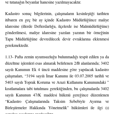
ve tutanağın beyanlar hanesine yazılmayacaktır.
Kadastro sonuç bilgilerinin, çalışmaların kesinleştiği tarihten
itibaren en geç bir ay içinde Kadastro Müdürlüğünce maliye
idaresine (illerde Defterdarlığa, ilçelerde ise Malmüdürlüğüne)
gönderilmesi, maliye idaresine yazılan yazının bir örneğinin
Tapu Müdürlüğüne devredilecek devir evraklarına eklenmesi
gerekmektedir.
1.13- Pafta zemin uyumsuzluğu bulunmadığı tespit edilen ya da
düzeltme işlemleri esas alınarak belirlenen 2/B alanlarında; 3402
sayılı Kanunun Ek 4 üncü maddesine göre yapılacak kadastro
çalışmaları, “3194 sayılı İmar Kanunu ile 03.07.2005 tarihli ve
5403 sayılı Toprak Koruma ve Arazi Kullanımı Kanunundaki ”
kısıtlamalara tabi tutulması gerektiğinden, bu çalışmalarda 3402
sayılı Kanunun 47/K maddesi hükmü gereğince düzenlenen
“Kadastro Çalışmalarında Taksim Sebebiyle Ayırma ve
Birleştirmeler Hakkında Yönetmelik” hükümleri ile ilgi (ı)
genelge esaslarına uyulacaktır.