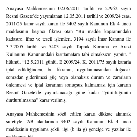
Anayasa Mahkemesinin 02.06.2011 tarihli ve 27952 sayılı
Resmi Gazete’de yayımlanan 12.05.2011 tarihli ve 2009/24 esas,
2011/25 karar sayılı kararı ile 3402 sayılı Kanunun Ek 4 üncü
maddesinin beşinci fıkrası olan “Bu madde kapsamındaki
kadastro, ifraz ve tescil işlemleri, 3194 sayılı İmar Kanunu ile
3.7.2005 tarihli ve 5403 sayılı Toprak Koruma ve Arazi
Kullanımı Kanunundaki kısıtlamalara tabi olmaksızın yapılır. ”
hükmü, “12.5.2011 günlü, E.2009/24, K. 2011/75 sayılı kararla
iptal edildiğinden, bu fıkranın, uygulanmasından doğacak
sonradan giderilmesi güç veya olanaksız durum ve zararların
önlenmesi ve iptal kararının sonuçsuz kalmaması için kararın
Resmî Gazete’de yayımlanacağı güne kadar “yürürlüğünün
durdurulmasına” karar verilmiş,
Anayasa Mahkemesinin sözü edilen kararı dikkate alınmak
suretiyle, 2/B alanlarında 3402 sayılı Kanunun Ek 4 üncü
maddesinin uygulama şekli, ilgi (b ila g) genelge ve yazılar ile
açıklanmış idi.