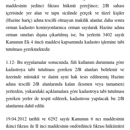
maddesinin yedinci fıkrası hükmü gereğince; 2/B sahası
içerisinde yer alan ve tapu sicilinde gerçek ve tüzel kişiler
(Hazine hariç) adına tescilli olmayan makilik alanlar, daha sonra
orman kadastro komisyonlarınca orman sayılarak Hazine adına
orman sınırları dışına çıkartılmış ise, bu yerlerin 3402 sayılı
Kanunun Ek 4 üncü maddesi kapsamında kadastro işlemine tabi
tutulması gerekmektedir.
1.12- Bu uygulamalar sonucunda, fiili kullanım durumuna göre
kadastroya tabi tutulması gereken 2/B alanları belirlenir ve
üzerinde müstakil ve daimi ayni hak tesis edilmemiş Hazine
adına tescilli 2/B alanlarında kalan (kısmen veya tamamen)
yerlerden, yukarıdaki açıklamalara göre kadastroya tabi tutulması
gereken yerler de tespit edilerek, kadastrosu yapılacak bu 2/B
alanlarına dahil edilir.
19.04.2012 tarihli ve 6292 sayılı Kanunun 6 ncı maddesinin
ikinci fıkrası ile II inci maddesinin ondördüncü fıkrası hükümleri