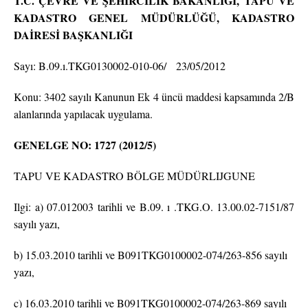
T.C.
ÇEVRE VE ŞEHİRCİLİK BAKANLIĞI,
TAPU VE
KADASTRO GENEL MÜDÜRLÜĞÜ, KADASTRO
DAİRESİ BAŞKANLIĞI
Sayı: B.09.ı.TKG0130002-010-06/ 23/05/2012
Konu: 3402 sayılı Kanunun Ek 4 üncü maddesi kapsamında 2/B
alanlarında yapılacak uygulama.
GENELGE NO: 1727 (2012/5)
TAPU VE KADASTRO BÖLGE MÜDÜRLIJGUNE
Ilgi: a) 07.012003 tarihli ve B.09. ı .TKG.O. 13.00.02-7151/87
sayılı yazı,
b) 15.03.2010 tarihli ve B091TKG0100002-074/263-856 sayılı
yazı,
c) 16.03.2010 tarihli ve B091TKG0100002-074/263-869 sayılı