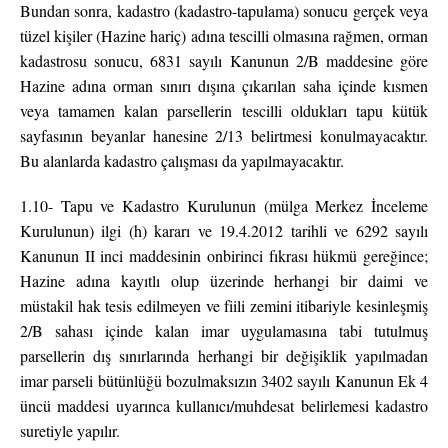
Bundan sonra, kadastro (kadastro-tapulama) sonucu gerçek veya
tüzel kişiler (Hazine hariç) adına tescilli olmasına rağmen, orman
kadastrosu sonucu, 6831 sayılı Kanunun 2/B maddesine göre
Hazine adına orman sınırı dışına çıkarılan saha içinde kısmen
veya tamamen kalan parsellerin tescilli oldukları tapu kütük
sayfasının beyanlar hanesine 2/13 belirtmesi konulmayacaktır.
Bu alanlarda kadastro çalışması da yapılmayacaktır.
1.10- Tapu ve Kadastro Kurulunun (mülga Merkez İnceleme
Kurulunun) ilgi (h) kararı ve 19.4.2012 tarihli ve 6292 sayılı
Kanunun II inci maddesinin onbirinci fıkrası hükmü gereğince;
Hazine adına kayıtlı olup üzerinde herhangi bir daimi ve
müstakil hak tesis edilmeyen ve fiili zemini itibariyle kesinleşmiş
2/B sahası içinde kalan imar uygulamasına tabi tutulmuş
parsellerin dış sınırlarında herhangi bir değişiklik yapılmadan
imar parseli bütünlüğü bozulmaksızın 3402 sayılı Kanunun Ek 4
üncü maddesi uyarınca kullanıcı/muhdesat belirlemesi kadastro
suretiyle yapılır.