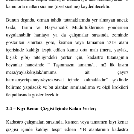
kamu orta malları siciline (özel siciline) kaydedilecektir.
Bunun dışında, orman tahdit tutanaklarında yer almayan ancak
Gıda, Tarım ve Hayvancılık Müdürlüklerince gönderilen
uygulanabilir haritaya ya da çalışmalar sırasında zeminde
gösterilen sınırlara göre, kısmen veya tamamen 2/13 alanı
içerisinde kaldığı tespit edilen kamu orta malı (mera, yaylak,
kışlak gibi) niteliğindeki yerler için, kadastro tutanağının
beyanlar hanesinde ” Taşınmazın tamamı/… m2 lik kısmı
mera/yaylak/kışlak/ıımuma ait çayır/
harmanyeri/panayır/eyrek/sıvat içinde kalmakladır.” şeklinde
belirtme yapılacak ve bu alanlar, sınırlandırma ve ölçü krokileri
ile paftasında gösterilecektir.
2.4 – Kıyı Kenar Çizgisi İçinde Kalan Yerler;
Kadastro çalışmaları sırasında, kısmen veya tamamen kıyı kenar
çizgisi içinde kaldığı tespit edilen YB alanlarının kadastro