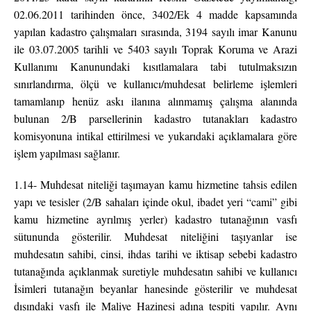
02.06.2011 tarihinden önce, 3402/Ek 4 madde kapsamında
yapılan kadastro çalışmaları sırasında, 3194 sayılı imar Kanunu
ile 03.07.2005 tarihli ve 5403 sayılı Toprak Koruma ve Arazi
Kullanımı Kanunundaki kısıtlamalara tabi tutulmaksızın
sınırlandırma, ölçü ve kullanıcı/muhdesat belirleme işlemleri
tamamlanıp henüz askı ilanına alınmamış çalışma alanında
bulunan 2/B parsellerinin kadastro tutanakları kadastro
komisyonuna intikal ettirilmesi ve yukarıdaki açıklamalara göre
işlem yapılması sağlanır.
1.14- Muhdesat niteliği taşımayan kamu hizmetine tahsis edilen
yapı ve tesisler (2/B sahaları içinde okul, ibadet yeri “cami” gibi
kamu hizmetine ayrılmış yerler) kadastro tutanağının vasfı
sütununda gösterilir. Muhdesat niteliğini taşıyanlar ise
muhdesatın sahibi, cinsi, ihdas tarihi ve iktisap sebebi kadastro
tutanağında açıklanmak suretiyle muhdesatın sahibi ve kullanıcı
İsimleri tutanağın beyanlar hanesinde gösterilir ve muhdesat
dışındaki vasfı ile Maliye Hazinesi adına tespiti yapılır. Aynı