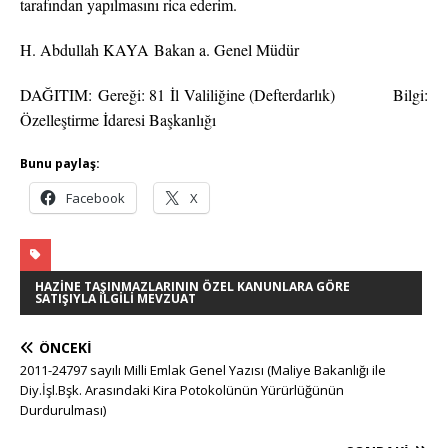
tarafından yapılmasını rica ederim.
H. Abdullah KAYA
Bakan a. Genel Müdür
DAĞITIM:
Gereği: 81 İl Valiliğine (Defterdarlık)
Bilgi:
Özelleştirme İdaresi Başkanlığı
Bunu paylaş:
Facebook
X
HAZINE TAŞINMAZLARININ ÖZEL KANUNLARA GÖRE
SATIŞIYLA İLGILI MEVZUAT
ÖNCEKI
2011-24797 sayılı Milli Emlak Genel Yazısı (Maliye Bakanlığı ile
Diy.İşl.Bşk. Arasındaki Kira Potokolünün Yürürlüğünün
Durdurulması)