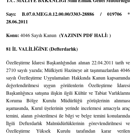
T.C. MALİYE BAKANLIĞI Milli Emlak Genel Müdürlüğü
Sayı: B.07.0.MEG.0.12.00.00/3303-28886 / 019706 *
28.06.2011
Konu:
(YAZININ PDF HALİ: )
4046 Sayılı Kanun
81 İL VALİLİĞİNE (Defterdarlık)
Özelleştirme İdaresi Başkanlığından alınan 22.04.2011 tarih ve
2710 sayılı yazıda; Mülkiyeti Hazineye ait taşınmazlardan 4046
sayılı Özelleştirme Uygulamaları Hakkında Kanun kapsamında
değerlendirilmesi uygun görülenlerin Özelleştirme İdaresi
Başkanlığınca satışına ilişkin ilgili Kültür ve Tabiat Varlıklarını
Koruma Bölge Kurulu Müdürlüğü görüşlerinin alınması
aşamasında, Kurul üyelerinin yerinde incelemesi amacıyla araç
temini, alanın gösterilmesi ile bilgi ve belge temini konularında
İlgili Defterdarlık Malmüdürlüklerinin görevlendirilmesi ve
Özelleştirme Yüksek Kurulu tarafından karar verilen