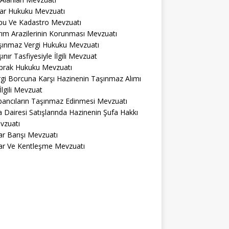
lar Hukuku Mevzuatı
pu Ve Kadastro Mevzuatı
ım Arazilerinin Korunması Mevzuatı
şınmaz Vergi Hukuku Mevzuatı
ınır Tasfiyesiyle İlgili Mevzuat
prak Hukuku Mevzuatı
gi Borcuna Karşı Hazinenin Taşınmaz Alımı
 İlgili Mevzuat
bancıların Taşınmaz Edinmesi Mevzuatı
a Dairesi Satışlarında Hazinenin Şufa Hakkı
vzuatı
r Barışı Mevzuatı
ar Ve Kentleşme Mevzuatı