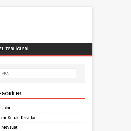
EL TEBLIĞLERI
EGORILER
asalar
lar Kurulu Kararları
r Mevzuat