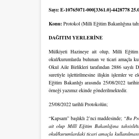
Sayı: E-10765071-000[3361.0]-4428778 25.
Konu:
Protokol (Milli Eğitim Bakanlığına tahs
DAĞITIM YERLERİNE
Mülkiyeti Hazineye ait olup, Milli Eğitim
okul/kurumlarda bulunan ve ticari amaçla ku
Okul Aile Birlikleri tarafından 2886 sayılı
suretiyle işlettirilmesine ilişkin işlemler ve 
Eğitim Bakanlığı arasında 25/08/2022 tarihi
örneği yazımız ekinde gönderilmektedir.
25/08/2022 tarihli Protokolün;
“Kapsam” başlıklı 2’nci maddesinde;
“Bu Pro
ait olup Millî Eğitim Bakanlığına tahsisli/
okul/kurumlardaki ticari amaçla kullanılması