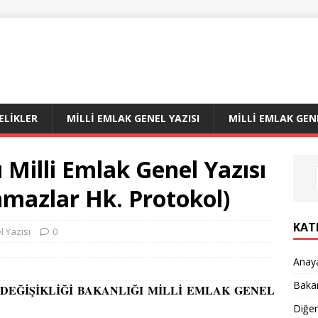
LIKLER
MILLI EMLAK GENEL YAZISI
MILLI EMLAK GEN
 Milli Emlak Genel Yazısı
nmazlar Hk. Protokol)
KAT
l Yazısı
0
Anay
Bakan
M DEĞİŞİKLİĞİ BAKANLIĞI MİLLİ EMLAK GENEL
Diğe