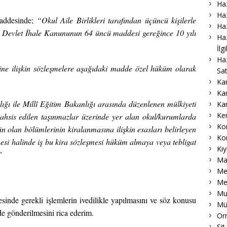
Haz
Haz
maddesinde;
“Okul Aile Birlikleri tarafından üçüncü kişilerle
Haz
lı Devlet İhale Kanununun 64 üncü maddesi gereğince 10 yılı
Haz
İlg
Ha
sine ilişkin sözleşmelere aşağıdaki madde özel hüküm olarak
Sat
Ka
Ka
lığı ile Millî Eğitim Bakanlığı arasında düzenlenen mülkiyeti
Ka
Ke
tahsis edilen taşınmazlar üzerinde yer alan okul/kurumlarda
Ko
 olan bölümlerinin kiralanmasına ilişkin esasları belirleyen
Ko
esi halinde iş bu kira sözleşmesi hüküm almaya veya tebligat
Kıy
”
Ma
Me
Me
Muk
esinde gerekli işlemlerin ivedilikle yapılmasını ve söz konusu
Mü
 de gönderilmesini rica ederim.
Or
Sit