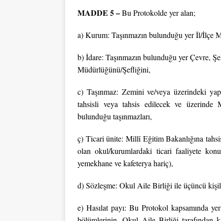
MADDE 5 –
Bu Protokolde yer alan;
a) Kurum: Taşınmazın bulunduğu yer İl/İlçe 
b) İdare: Taşınmazın bulunduğu yer Çevre, Şeh
Müdürlüğünü/Şefliğini,
c) Taşınmaz: Zemini ve/veya üzerindeki yapı
tahsisli veya tahsis edilecek ve üzerinde 
bulunduğu taşınmazları,
ç) Ticari ünite: Millî Eğitim Bakanlığına tahs
olan okul/kurumlardaki ticari faaliyete konu
yemekhane ve kafeterya hariç),
d) Sözleşme: Okul Aile Birliği ile üçüncü kişi
e) Hasılat payı: Bu Protokol kapsamında yer
bölümlerinin, Okul Aile Birliği tarafından ki