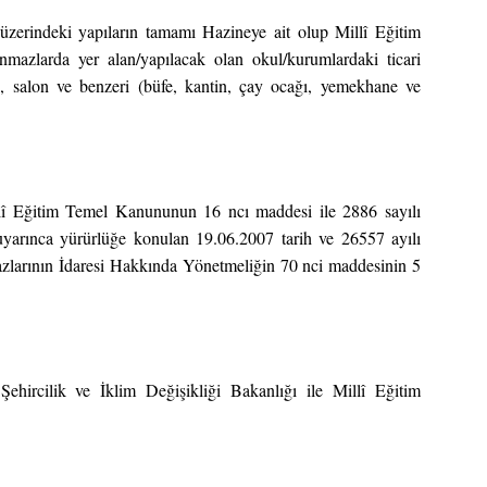
zerindeki yapıların tamamı Hazineye ait olup Millî Eğitim
şınmazlarda yer alan/yapılacak olan okul/kurumlardaki ticari
 salon ve benzeri (büfe, kantin, çay ocağı, yemekhane ve
lî Eğitim Temel Kanununun 16 ncı maddesi ile 2886 sayılı
arınca yürürlüğe konulan 19.06.2007 tarih ve 26557 ayılı
larının İdaresi Hakkında Yönetmeliğin 70 nci maddesinin 5
Şehircilik ve İklim Değişikliği Bakanlığı ile Millî Eğitim