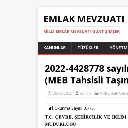
EMLAK MEVZUATI
MILLI EMLAK MEVZUATI-SUAT ŞİMŞEK
KANUNLAR
TÜZÜKLER
YÖNETME
2022-4428778 sayılı
(MEB Tahsisli Taşı
26/08/2022
admin
Milli Emlak Gene
Okunma Sayısı:
3.775
T.C. ÇEVRE, ŞEHİRCİLİK VE İKLİ
MÜDÜRLÜĞÜ