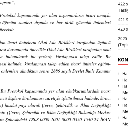
kapsar.”
,
422 s
Tasfi
Protokol kapsamında yer alan taşınmazların ticari amaçla
421 S
öğretim saatleri dışında ve her türlü güvenlik önlemleri
420 s
lecektir.
2025-
n ticari ünitelerin Okul Aile Birlikleri tarafından üçüncü
(Topl
ilmesi durumunda öncelikle Okul Aile Birlikleri tarafından okul
a bulunularak bu yerlerin kiralanması talep edilir. Bu
KON
 halinde, kiralanması talep edilen ticari üniteler eğitim-
k önlemleri alındıktan sonra 2886 sayılı Devlet İhale Kanunu
Haz
Haz
Haz
Bu Protokol kapsamında yer alan okul/kurumlardaki ticari
Me
cü kişilere kiralanması suretiyle işlettirilmesi halinde, kiracı
Haz
 hasılat payı olarak Çevre, Şehircilik ve İklim Değişikliği
Haz
Me
r. (Çevre, Şehircilik ve İklim Değişikliği Bakanlığı Merkez
Ha
ra Şubesindeki TR08 0000 1001 0000 0350 1540 24 İBAN
Me