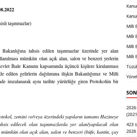
Kanu
08.2022
Kanu
isli taşınmazlar)
Milli
Milli
Milli
 Bakanlığına tahsis edilen taşınmazlar üzerinde yer alan
Milli
llanılması mümkün olan açık alan, salon ve benzeri yerlerin
 Devlet İhale Kanunu kapsamında üçüncü kişilere kiralanması
Tüzük
elde edilen gelirlerin dağılımına ilişkin Bakanlığımız ve Milli
Yönet
nde imzalanarak aynı tarihte yürürlüğe giren Protokolün bir
SON
2026-
(2021
tokol, zemini ve/veya üzerindeki yapıların tamamı Hazineye
tahsis edilecek olan taşınmazlarda yer alan/yapılacak olan
423 s
2026 
 mümkün olan açık alan, salon ve benzeri (büfe, kantin, çay