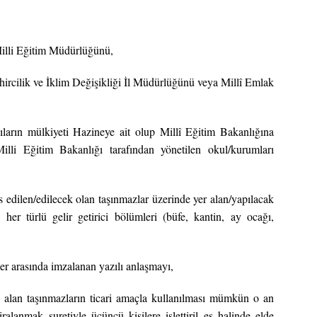
Milli Eğitim Müdürlüğünü,
ircilik ve İklim Değişikliği İl Müdürlüğünü veya Millî Emlak
ların mülkiyeti Hazineye ait olup Millî Eğitim Bakanlığına
Milli Eğitim Bakanlığı tarafından yönetilen okul/kurumları
is edilen/edilecek olan taşınmazlar üzerinde yer alan/yapılacak
 her türlü gelir getirici bölümleri (büfe, kantin, ay ocağı,
ler arasında imzalanan yazılı anlaşmayı,
 alan taşınmazların ticari amaçla kullanılması mümkün o an
ralanmak suretiyle üçüncü kişilere işlettiril es halinde elde