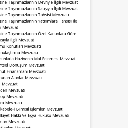
ine Taşınmazlarının Devriyle İlgili Mevzuat
ine Taşınmazlarının Satışıyla İlgili Mevzuat
ine Taşınmazlarının Tahsisi Mevzuatı
ine Taşınmazlarının Yatırımlara Tahsisi İle
ili Mevzuat
zine Taşınmazlarının Özel Kanunlara Göre
ışıyla İlgili Mevzuat
mu Konutları Mevzuatı
mulaştırma Mevzuatı
nunlarla Hazinenin Mal Edinmesi Mevzuatı
ntsel Dönüşüm Mevzuatı
nut Finansmanı Mevzuatı
runan Alanlar Mevzuatı
ı Mevzuatı
den Mevzuatı
op Mevzuatı
ra Mevzuatı
abele-İ Bilmisil İşlemleri Mevzuatı
lkiyet Hakkı Ve Eşya Hukuku Mevzuatı
man Mevzuatı
 Alanları Mevzuatı