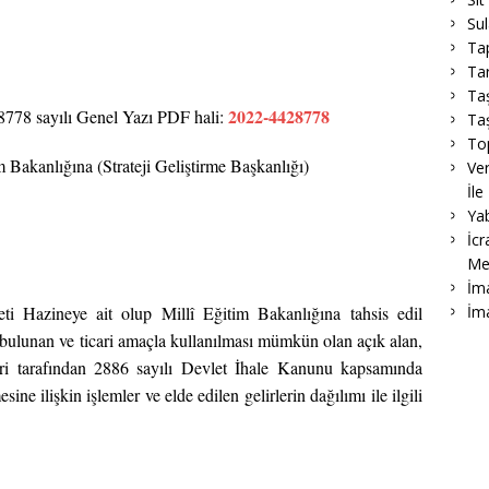
Su
Ta
Tar
Ta
2022-4428778
8 sayılı Genel Yazı PDF hali:
Taş
To
m Bakanlığına (Strateji Geliştirme Başkanlığı)
Ver
İle
Ya
İcr
Me
İma
İm
i Hazineye ait olup Millî Eğitim Bakanlığına tahsis edil
bulunan ve ticari amaçla kullanılması mümkün olan açık alan,
leri tarafından 2886 sayılı Devlet İhale Kanunu kapsamında
sine ilişkin işlemler ve elde edilen gelirlerin dağılımı ile ilgili