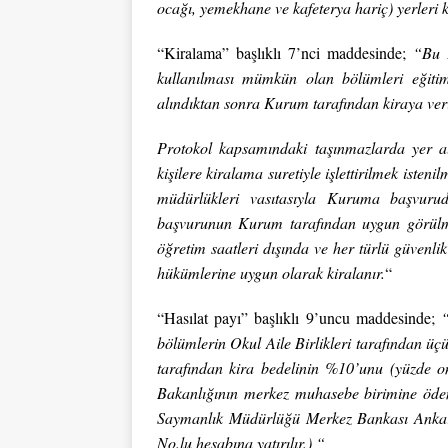
ocağı, yemekhane ve kafeterya hariç) yerleri 
“Kiralama” başlıklı 7’nci maddesinde;
“Bu 
kullanılması mümkün olan bölümleri eğitim-
alındıktan sonra Kurum tarafından kiraya veri
Protokol kapsamındaki taşınmazlarda yer ala
kişilere kiralama suretiyle işlettirilmek isten
müdürlükleri vasıtasıyla Kuruma başvurud
başvurunun Kurum tarafından uygun görülmesi
öğretim saatleri dışında ve her türlü güvenli
hükümlerine uygun olarak kiralanır.
“
“Hasılat payı” başlıklı 9’uncu maddesinde;
“
bölümlerin Okul Aile Birlikleri tarafından üçün
tarafından kira bedelinin %10’unu (yüzde on)
Bakanlığının merkez muhasebe birimine ödeni
Saymanlık Müdürlüğü Merkez Bankası Anka
No.lu hesabına yatırılır.) “