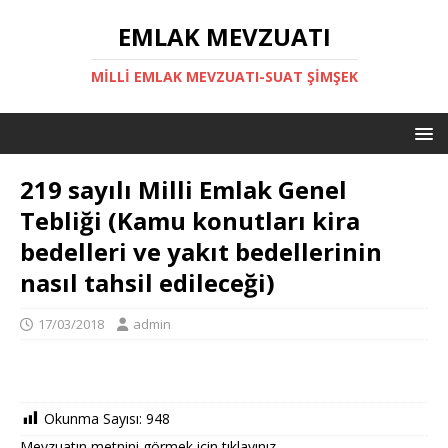
EMLAK MEVZUATI
MILLI EMLAK MEVZUATI-SUAT ŞİMŞEK
219 sayılı Milli Emlak Genel
Tebliği (Kamu konutları kira
bedelleri ve yakıt bedellerinin
nasıl tahsil edileceği)
17/03/2018
admin
Okunma Sayısı:
948
Mevzuatın metnini görmek için tıklayınız.