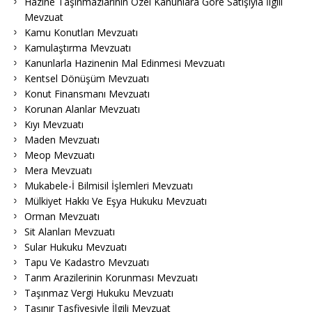
Hazine Taşınmazlarının Özel Kanunlara Göre Satışıyla İlgili
Mevzuat
Kamu Konutları Mevzuatı
Kamulaştırma Mevzuatı
Kanunlarla Hazinenin Mal Edinmesi Mevzuatı
Kentsel Dönüşüm Mevzuatı
Konut Finansmanı Mevzuatı
Korunan Alanlar Mevzuatı
Kıyı Mevzuatı
Maden Mevzuatı
Meop Mevzuatı
Mera Mevzuatı
Mukabele-İ Bilmisil İşlemleri Mevzuatı
Mülkiyet Hakkı Ve Eşya Hukuku Mevzuatı
Orman Mevzuatı
Sit Alanları Mevzuatı
Sular Hukuku Mevzuatı
Tapu Ve Kadastro Mevzuatı
Tarım Arazilerinin Korunması Mevzuatı
Taşınmaz Vergi Hukuku Mevzuatı
Taşınır Tasfiyesiyle İlgili Mevzuat