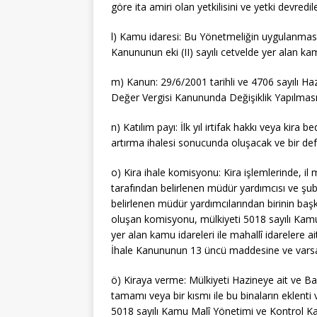
göre ita amiri olan yetkilisini ve yetki devredil
l) Kamu idaresi: Bu Yönetmeliğin uygulanmas
Kanununun eki (II) sayılı cetvelde yer alan kam
m) Kanun: 29/6/2001 tarihli ve 4706 sayılı H
Değer Vergisi Kanununda Değişiklik Yapılmas
n) Katılım payı: İlk yıl irtifak hakkı veya kira 
artırma ihalesi sonucunda oluşacak ve bir def
o) Kira ihale komisyonu: Kira işlemlerinde, il 
tarafından belirlenen müdür yardımcısı ve şu
belirlenen müdür yardımcılarından birinin baş
oluşan komisyonu, mülkiyeti 5018 sayılı Kamu 
yer alan kamu idareleri ile mahallî idarelere a
İhale Kanununun 13 üncü maddesine ve varsa 
ö) Kiraya verme: Mülkiyeti Hazineye ait ve Bak
tamamı veya bir kısmı ile bu binaların eklenti 
5018 sayılı Kamu Malî Yönetimi ve Kontrol Kanu