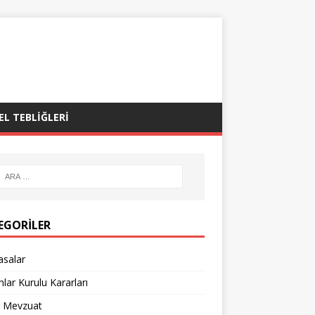
EL TEBLIĞLERI
EGORILER
asalar
lar Kurulu Kararları
r Mevzuat