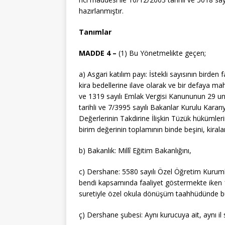
hazırlanmıştır.
Tanımlar
MADDE 4 –
(1) Bu Yönetmelikte geçen;
a) Asgari katılım payı: İstekli sayısının birden 
kira bedellerine ilave olarak ve bir defaya mah
ve 1319 sayılı Emlak Vergisi Kanununun 29 u
tarihli ve 7/3995 sayılı Bakanlar Kurulu Kara
Değerlerinin Takdirine İlişkin Tüzük hükümle
birim değerinin toplamının binde beşini, kirala
b) Bakanlık: Millî Eğitim Bakanlığını,
c) Dershane: 5580 sayılı Özel Öğretim Kurumla
bendi kapsamında faaliyet göstermekte iken
suretiyle özel okula dönüşüm taahhüdünde b
ç) Dershane şubesi: Aynı kurucuya ait, aynı il s