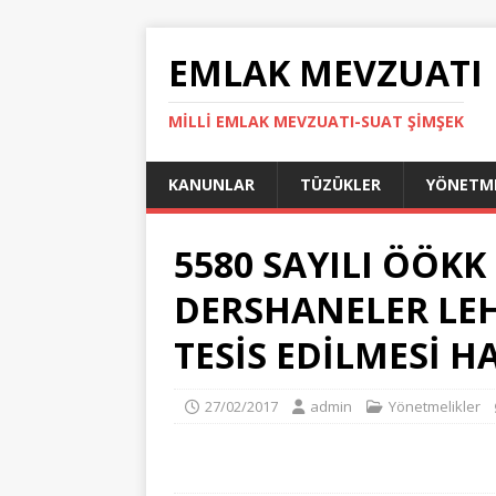
EMLAK MEVZUATI
MILLI EMLAK MEVZUATI-SUAT ŞİMŞEK
KANUNLAR
TÜZÜKLER
YÖNETME
5580 SAYILI ÖÖK
DERSHANELER LEH
TESİS EDİLMESİ 
27/02/2017
admin
Yönetmelikler