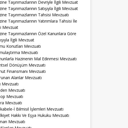
ine Taşınmazlarının Devriyle İlgili Mevzuat
ine Taşınmazlarının Satışıyla İlgili Mevzuat
ine Taşınmazlarının Tahsisi Mevzuatı
ine Taşınmazlarının Yatırımlara Tahsisi İle
ili Mevzuat
zine Taşınmazlarının Özel Kanunlara Göre
ışıyla İlgili Mevzuat
mu Konutları Mevzuatı
mulaştırma Mevzuatı
nunlarla Hazinenin Mal Edinmesi Mevzuatı
ntsel Dönüşüm Mevzuatı
nut Finansmanı Mevzuatı
runan Alanlar Mevzuatı
ı Mevzuatı
den Mevzuatı
op Mevzuatı
ra Mevzuatı
abele-İ Bilmisil İşlemleri Mevzuatı
lkiyet Hakkı Ve Eşya Hukuku Mevzuatı
man Mevzuatı
 Alanları Mevzuatı