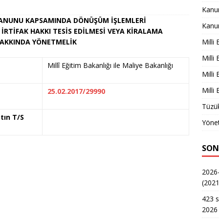
Kanu
 KANUNU KAPSAMINDA DÖNÜŞÜM İŞLEMLERİ
Kanu
İRTİFAK HAKKI TESİS EDİLMESİ VEYA KİRALAMA
Milli
 HAKKINDA YÖNETMELİK
Milli
Millî Eğitim Bakanlığı ile Maliye Bakanlığı
Milli
Milli
25.02.2017/29990
Tüzük
tın T/S
Yönet
SON
2026-
(2021
423 s
2026 