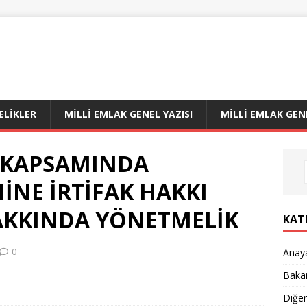
LIKLER
MILLI EMLAK GENEL YAZISI
MILLI EMLAK GEN
K KAPSAMINDA
İNE İRTİFAK HAKKI
HAKKINDA YÖNETMELİK
KAT
0
Anay
Bakan
Diğe