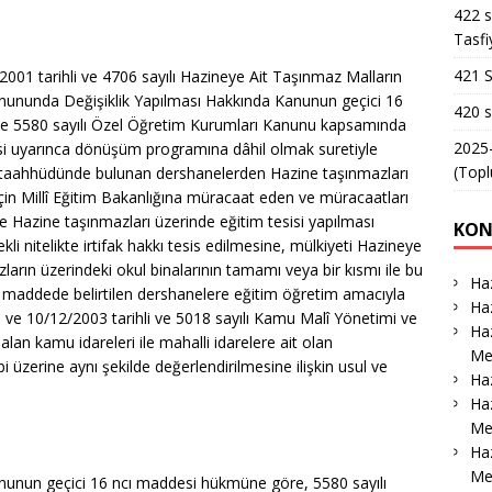
422 s
Tasfi
421 S
001 tarihli ve 4706 sayılı Hazineye Ait Taşınmaz Malların
nununda Değişiklik Yapılması Hakkında Kanunun geçici 16
420 s
ve 5580 sayılı Özel Öğretim Kurumları Kanunu kapsamında
2025-
si uyarınca dönüşüm programına dâhil olmak suretiyle
(Topl
 taahhüdünde bulunan dershanelerden Hazine taşınmazları
i için Millî Eğitim Bakanlığına müracaat eden ve müracaatları
e Hazine taşınmazları üzerinde eğitim tesisi yapılması
KON
li nitelikte irtifak hakkı tesis edilmesine, mülkiyeti Hazineye
azların üzerindeki okul binalarının tamamı veya bir kısmı ile bu
Haz
 bu maddede belirtilen dershanelere eğitim öğretim amacıyla
Haz
a ve 10/12/2003 tarihli ve 5018 sayılı Kamu Malî Yönetimi ve
Haz
alan kamu idareleri ile mahalli idarelere ait olan
Me
bi üzerine aynı şekilde değerlendirilmesine ilişkin usul ve
Haz
Haz
Me
Ha
Me
anunun geçici 16 ncı maddesi hükmüne göre, 5580 sayılı