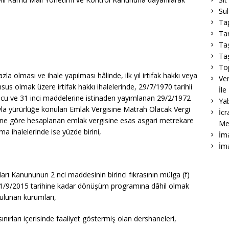
Su
Ta
Tar
Ta
Taş
To
fazla olması ve ihale yapılması hâlinde, ilk yıl irtifak hakkı veya
Ver
sus olmak üzere irtifak hakkı ihalelerinde, 29/7/1970 tarihli
İle
ncu ve 31 inci maddelerine istinaden yayımlanan 29/2/1972
Ya
rıyla yürürlüğe konulan Emlak Vergisine Matrah Olacak Vergi
İcr
rine göre hesaplanan emlak vergisine esas asgari metrekare
Me
ma ihalelerinde ise yüzde birini,
İma
İm
rı Kanununun 2 nci maddesinin birinci fıkrasının mülga (f)
 1/9/2015 tarihine kadar dönüşüm programına dâhil olmak
ulunan kurumları,
ınırları içerisinde faaliyet göstermiş olan dershaneleri,