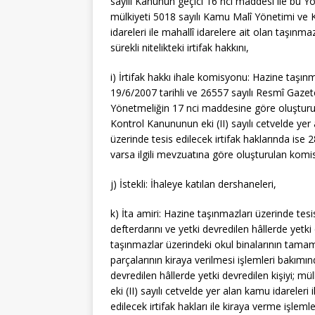
sayılı Kanunun geçici 16 ncı maddesi ile bu 
mülkiyeti 5018 sayılı Kamu Malî Yönetimi ve K
idareleri ile mahallî idarelere ait olan taşınm
sürekli nitelikteki irtifak hakkını,
i) İrtifak hakkı ihale komisyonu: Hazine taşınm
19/6/2007 tarihli ve 26557 sayılı Resmî Gaze
Yönetmeliğin 17 nci maddesine göre oluşturu
Kontrol Kanununun eki (II) sayılı cetvelde yer 
üzerinde tesis edilecek irtifak haklarında is
varsa ilgili mevzuatına göre oluşturulan kom
j) İstekli: İhaleye katılan dershaneleri,
k) İta amiri: Hazine taşınmazları üzerinde tes
defterdarını ve yetki devredilen hâllerde yetki 
taşınmazlar üzerindeki okul binalarının tamamı 
parçalarının kiraya verilmesi işlemleri bakımı
devredilen hâllerde yetki devredilen kişiyi; 
eki (II) sayılı cetvelde yer alan kamu idareleri
edilecek irtifak hakları ile kiraya verme işlem