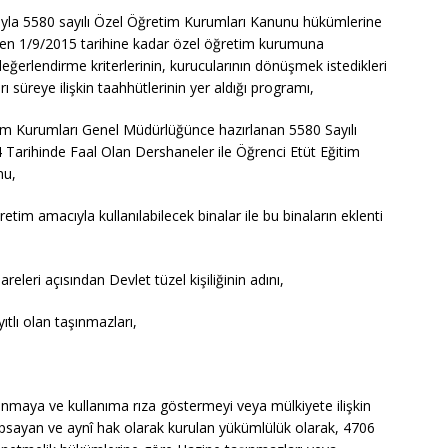
ıyla 5580 sayılı Özel Öğretim Kurumları Kanunu hükümlerine
ken 1/9/2015 tarihine kadar özel öğretim kurumuna
eğerlendirme kriterlerinin, kurucularının dönüşmek istedikleri
üreye ilişkin taahhütlerinin yer aldığı programı,
m Kurumları Genel Müdürlüğünce hazırlanan 5580 Sayılı
arihinde Faal Olan Dershaneler ile Öğrenci Etüt Eğitim
nu,
retim amacıyla kullanılabilecek binalar ile bu binaların eklenti
leri açısından Devlet tüzel kişiliğinin adını,
tlı olan taşınmazları,
rlanmaya ve kullanıma rıza göstermeyi veya mülkiyete ilişkin
psayan ve aynî hak olarak kurulan yükümlülük olarak, 4706