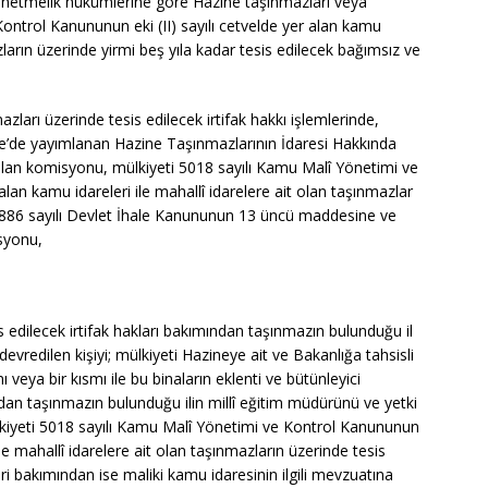
Yönetmelik hükümlerine göre Hazine taşınmazları veya
ontrol Kanununun eki (II) sayılı cetvelde yer alan kamu
azların üzerinde yirmi beş yıla kadar tesis edilecek bağımsız ve
azları üzerinde tesis edilecek irtifak hakkı işlemlerinde,
te’de yayımlanan Hazine Taşınmazlarının İdaresi Hakkında
lan komisyonu, mülkiyeti 5018 sayılı Kamu Malî Yönetimi ve
alan kamu idareleri ile mahallî idarelere ait olan taşınmazlar
e 2886 sayılı Devlet İhale Kanununun 13 üncü maddesine ve
isyonu,
is edilecek irtifak hakları bakımından taşınmazın bulunduğu il
devredilen kişiyi; mülkiyeti Hazineye ait ve Bakanlığa tahsisli
veya bir kısmı ile bu binaların eklenti ve bütünleyici
ndan taşınmazın bulunduğu ilin millî eğitim müdürünü ve yetki
mülkiyeti 5018 sayılı Kamu Malî Yönetimi ve Kontrol Kanununun
 ile mahallî idarelere ait olan taşınmazların üzerinde tesis
leri bakımından ise maliki kamu idaresinin ilgili mevzuatına