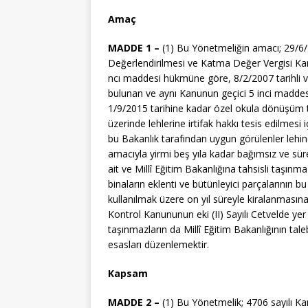
Amaç
MADDE 1 –
(1) Bu Yönetmeliğin amacı; 29/6/2
Değerlendirilmesi ve Katma Değer Vergisi Ka
ncı maddesi hükmüne göre, 8/2/2007 tarihli 
bulunan ve aynı Kanunun geçici 5 inci madde
1/9/2015 tarihine kadar özel okula dönüşüm
üzerinde lehlerine irtifak hakkı tesis edilmes
bu Bakanlık tarafından uygun görülenler lehin
amacıyla yirmi beş yıla kadar bağımsız ve sürek
ait ve Millî Eğitim Bakanlığına tahsisli taşınm
binaların eklenti ve bütünleyici parçalarının
kullanılmak üzere on yıl süreyle kiralanmasın
Kontrol Kanununun eki (II) Sayılı Cetvelde yer 
taşınmazların da Millî Eğitim Bakanlığının tale
esasları düzenlemektir.
Kapsam
MADDE 2 –
(1) Bu Yönetmelik; 4706 sayılı K