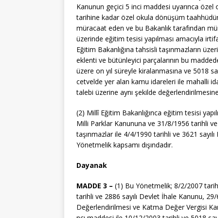
Kanunun geçici 5 inci maddesi uyarınca özel
tarihine kadar özel okula dönüşüm taahhüdün
müracaat eden ve bu Bakanlık tarafından müra
üzerinde eğitim tesisi yapılması amacıyla irtif
Eğitim Bakanlığına tahsisli taşınmazların üzeri
eklenti ve bütünleyici parçalarının bu madded
üzere on yıl süreyle kiralanmasına ve 5018 sa
cetvelde yer alan kamu idareleri ile mahalli id
talebi üzerine aynı şekilde değerlendirilmesine 
(2) Millî Eğitim Bakanlığınca eğitim tesisi yap
Milli Parklar Kanununa ve 31/8/1956 tarihli 
taşınmazlar ile 4/4/1990 tarihli ve 3621 sayı
Yönetmelik kapsamı dışındadır.
Dayanak
MADDE 3 –
(1) Bu Yönetmelik; 8/2/2007 tarih
tarihli ve 2886 sayılı Devlet İhale Kanunu, 29
Değerlendirilmesi ve Katma Değer Vergisi Ka
ncı maddesi ile 10/12/2003 tarihli ve 5018 s