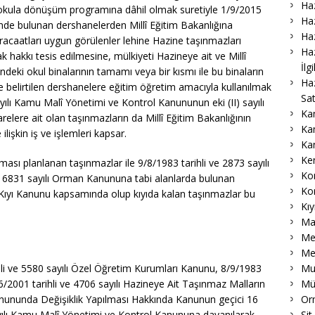
Haz
 okula dönüşüm programına dâhil olmak suretiyle 1/9/2015
Haz
de bulunan dershanelerden Millî Eğitim Bakanlığına
Haz
caatları uygun görülenler lehine Hazine taşınmazları
Haz
ak hakkı tesis edilmesine, mülkiyeti Hazineye ait ve Millî
İlg
ndeki okul binalarının tamamı veya bir kısmı ile bu binaların
Ha
e belirtilen dershanelere eğitim öğretim amacıyla kullanılmak
Sat
yılı Kamu Malî Yönetimi ve Kontrol Kanununun eki (II) sayılı
Ka
arelere ait olan taşınmazların da Millî Eğitim Bakanlığının
Ka
ilişkin iş ve işlemleri kapsar.
Ka
Ke
ılması planlanan taşınmazlar ile 9/8/1983 tarihli ve 2873 sayılı
Ko
ve 6831 sayılı Orman Kanununa tabi alanlarda bulunan
Ko
lı Kıyı Kanunu kapsamında olup kıyıda kalan taşınmazlar bu
Kıy
Ma
Me
Me
Muk
li ve 5580 sayılı Özel Öğretim Kurumları Kanunu, 8/9/1983
Mü
/6/2001 tarihli ve 4706 sayılı Hazineye Ait Taşınmaz Malların
Or
nununda Değişiklik Yapılması Hakkında Kanunun geçici 16
Sit
ayılı Kamu Malî Yönetimi ve Kontrol Kanununa dayanılarak