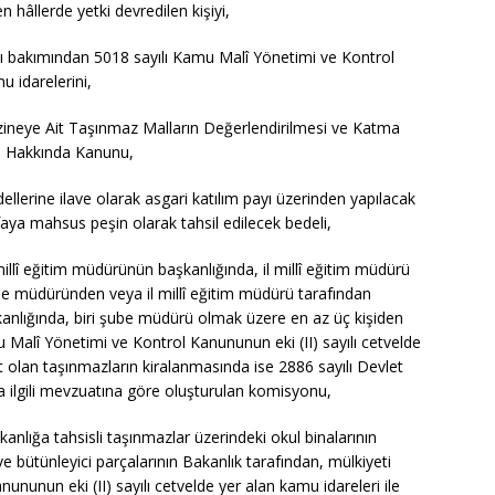
en hâllerde yetki devredilen kişiyi,
ı bakımından 5018 sayılı Kamu Malî Yönetimi ve Kontrol
u idarelerini,
azineye Ait Taşınmaz Malların Değerlendirilmesi ve Katma
ı Hakkında Kanunu,
bedellerine ilave olarak asgari katılım payı üzerinden yapılacak
aya mahsus peşin olarak tahsil edilecek bedeli,
millî eğitim müdürünün başkanlığında, il millî eğitim müdürü
be müdüründen veya il millî eğitim müdürü tarafından
kanlığında, biri şube müdürü olmak üzere en az üç kişiden
Malî Yönetimi ve Kontrol Kanununun eki (II) sayılı cetvelde
it olan taşınmazların kiralanmasında ise 2886 sayılı Devlet
ilgili mevzuatına göre oluşturulan komisyonu,
anlığa tahsisli taşınmazlar üzerindeki okul binalarının
ve bütünleyici parçalarının Bakanlık tarafından, mülkiyeti
nunun eki (II) sayılı cetvelde yer alan kamu idareleri ile