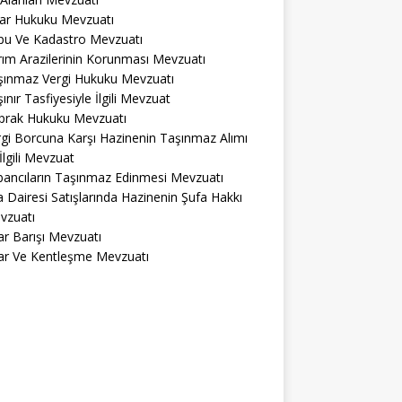
lar Hukuku Mevzuatı
pu Ve Kadastro Mevzuatı
ım Arazilerinin Korunması Mevzuatı
şınmaz Vergi Hukuku Mevzuatı
ınır Tasfiyesiyle İlgili Mevzuat
prak Hukuku Mevzuatı
gi Borcuna Karşı Hazinenin Taşınmaz Alımı
 İlgili Mevzuat
bancıların Taşınmaz Edinmesi Mevzuatı
a Dairesi Satışlarında Hazinenin Şufa Hakkı
vzuatı
r Barışı Mevzuatı
ar Ve Kentleşme Mevzuatı