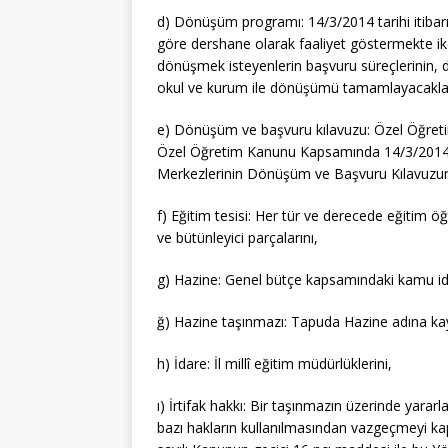
d) Dönüşüm programı: 14/3/2014 tarihi itibar
göre dershane olarak faaliyet göstermekte i
dönüşmek isteyenlerin başvuru süreçlerinin, d
okul ve kurum ile dönüşümü tamamlayacakları s
e) Dönüşüm ve başvuru kılavuzu: Özel Öğreti
Özel Öğretim Kanunu Kapsamında 14/3/2014 T
Merkezlerinin Dönüşüm ve Başvuru Kılavuzu
f) Eğitim tesisi: Her tür ve derecede eğitim öğ
ve bütünleyici parçalarını,
g) Hazine: Genel bütçe kapsamındaki kamu idare
ğ) Hazine taşınmazı: Tapuda Hazine adına kayı
h) İdare: İl millî eğitim müdürlüklerini,
ı) İrtifak hakkı: Bir taşınmazın üzerinde yara
bazı hakların kullanılmasından vazgeçmeyi ka