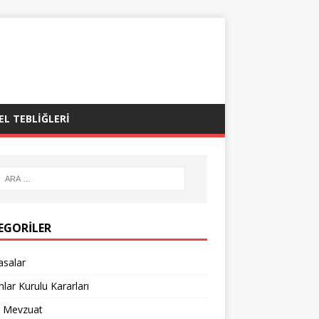
EL TEBLIĞLERI
EGORILER
asalar
lar Kurulu Kararları
r Mevzuat