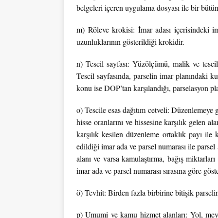
belgeleri içeren uygulama dosyası ile bir bütün
m) Röleve krokisi: İmar adası içerisindeki im
uzunluklarının gösterildiği krokidir.
n) Tescil sayfası: Yüzölçümü, malik ve tescili
Tescil sayfasında, parselin imar planındaki k
konu ise DOP’tan karşılandığı, parselasyon planı
o) Tescile esas dağıtım cetveli: Düzenlemeye gi
hisse oranlarını ve hissesine karşılık gelen ala
karşılık kesilen düzenleme ortaklık payı ile 
edildiği imar ada ve parsel numarası ile parsel a
alanı ve varsa kamulaştırma, bağış miktarları 
imar ada ve parsel numarası sırasına göre göste
ö) Tevhit: Birden fazla birbirine bitişik parsel
p) Umumi ve kamu hizmet alanları: Yol, meyda