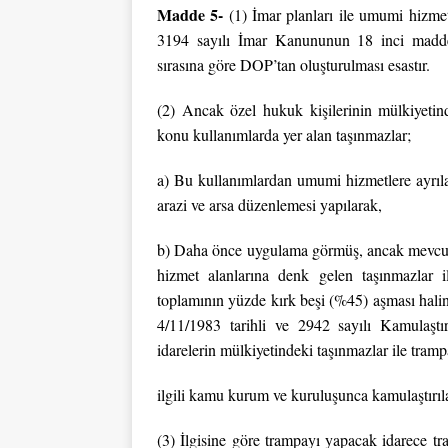
Madde 5-
(1) İmar planları ile umumi hizmet
3194 sayılı İmar Kanununun 18 inci madde
sırasına göre DOP’tan oluşturulması esastır.
(2) Ancak özel hukuk kişilerinin mülkiyeti
konu kullanımlarda yer alan taşınmazlar;
a) Bu kullanımlardan umumi hizmetlere ayrıl
arazi ve arsa düzenlemesi yapılarak,
b) Daha önce uygulama görmüş, ancak mevcut
hizmet alanlarına denk gelen taşınmazlar
toplamının yüzde kırk beşi (%45) aşması halin
4/11/1983 tarihli ve 2942 sayılı Kamulaşt
idarelerin mülkiyetindeki taşınmazlar ile tram
ilgili kamu kurum ve kuruluşunca kamulaştırıla
(3) İlgisine göre trampayı yapacak idarece t