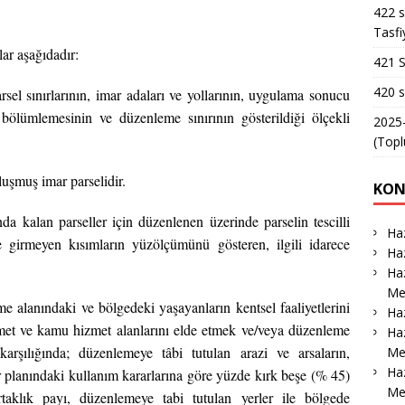
422 s
Tasfi
ar aşağıdadır:
421 S
420 s
el sınırlarının, imar adaları ve yollarının, uygulama sonucu
 bölümlemesinin ve düzenleme sınırının gösterildiği ölçekli
2025-
(Topl
uşmuş imar parselidir.
KON
a kalan parseller için düzenlenen üzerinde parselin tescilli
Haz
girmeyen kısımların yüzölçümünü gösteren, ilgili idarece
Haz
Haz
Me
alanındaki ve bölgedeki yaşayanların kentsel faaliyetlerini
Haz
zmet ve kamu hizmet alanlarını elde etmek ve/veya düzenleme
Haz
karşılığında; düzenlemeye tâbi tutulan arazi ve arsaların,
Me
Ha
planındaki kullanım kararlarına göre yüzde kırk beşe (% 45)
Me
taklık payı, düzenlemeye tabi tutulan yerler ile bölgede