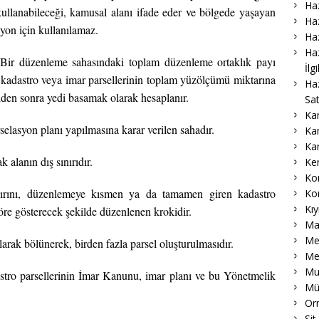
Haz
kullanabileceği, kamusal alanı ifade eder ve bölgede yaşayan
Haz
iyon için kullanılamaz.
Haz
Haz
Bir düzenleme sahasındaki toplam düzenleme ortaklık payı
İlg
 kadastro veya imar parsellerinin toplam yüzölçümü miktarına
Ha
lden sonra yedi basamak olarak hesaplanır.
Sat
Ka
rselasyon planı yapılmasına karar verilen sahadır.
Ka
Ka
 alanın dış sınırıdır.
Ke
Ko
nırını, düzenlemeye kısmen ya da tamamen giren kadastro
Ko
Kıy
göre gösterecek şekilde düzenlenen krokidir.
Ma
Me
arak bölünerek, birden fazla parsel oluşturulmasıdır.
Me
Muk
dastro parsellerinin İmar Kanunu, imar planı ve bu Yönetmelik
Mü
Or
Sit