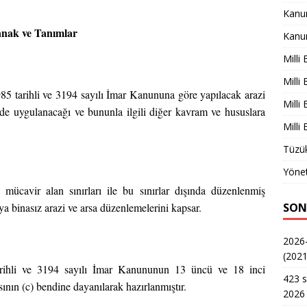
Kanu
ak ve Tanımlar
Kanu
Milli
Milli
85 tarihli ve 3194 sayılı İmar Kanununa göre yapılacak arazi
Milli
lde uygulanacağı ve bununla ilgili diğer kavram ve hususlara
Milli
Tüzük
Yönet
mücavir alan sınırları ile bu sınırlar dışında düzenlenmiş
SON
ya binasız arazi ve arsa düzenlemelerini kapsar.
2026-
(2021
arihli ve 3194 sayılı İmar Kanununun 13 üncü ve 18 inci
423 s
ının (c) bendine dayanılarak hazırlanmıştır.
2026 