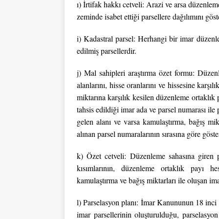
ı) İrtifak hakkı cetveli: Arazi ve arsa düzenlem
zeminde isabet ettiği parsellere dağılımını göst
i) Kadastral parsel: Herhangi bir imar düzenl
edilmiş parsellerdir.
j) Mal sahipleri araştırma özet formu: Düzen
alanlarını, hisse oranlarını ve hissesine karşıl
miktarına karşılık kesilen düzenleme ortaklık 
tahsis edildiği imar ada ve parsel numarası ile p
gelen alanı ve varsa kamulaştırma, bağış mikt
alınan parsel numaralarının sırasına göre göster
k) Özet cetveli: Düzenleme sahasına giren p
kısımlarının, düzenleme ortaklık payı hes
kamulaştırma ve bağış miktarları ile oluşan ima
l) Parselasyon planı: İmar Kanununun 18 inc
imar parsellerinin oluşturulduğu, parselasyon