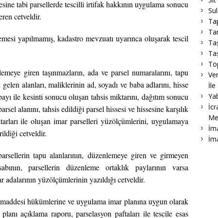
esine tabi parsellerde tescilli irtifak hakkının uygulama sonucu
Su
eren cetveldir.
Ta
Tar
emesi yapılmamış, kadastro mevzuatı uyarınca oluşarak tescil
Ta
Taş
To
lemeye giren taşınmazların, ada ve parsel numaralarını, tapu
Ver
ık gelen alanları, maliklerinin ad, soyadı ve baba adlarını, hisse
İle
Ya
payı ile kesinti sonucu oluşan tahsis miktarını, dağıtım sonucu
İcr
arsel alanını, tahsis edildiği parsel hissesi ve hissesine karşılık
Me
arları ile oluşan imar parselleri yüzölçümlerini, uygulamaya
İma
ildiği cetveldir.
İm
arsellerin tapu alanlarının, düzenlemeye giren ve girmeyen
abının, parsellerin düzenleme ortaklık paylarının varsa
r adalarının yüzölçümlerinin yazıldığı cetveldir.
i maddesi hükümlerine ve uygulama imar planına uygun olarak
 planı açıklama raporu, parselasyon paftaları ile tescile esas