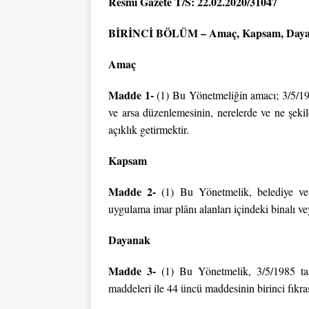
Resmî Gazete T/S: 22.02.2020/31047
BİRİNCİ BÖLÜM – Amaç, Kapsam, Dayan
Amaç
Madde 1-
(1) Bu Yönetmeliğin amacı; 3/5/19
ve arsa düzenlemesinin, nerelerde ve ne şeki
açıklık getirmektir.
Kapsam
Madde 2-
(1) Bu Yönetmelik, belediye ve 
uygulama imar plânı alanları içindeki binalı ve
Dayanak
Madde 3-
(1) Bu Yönetmelik, 3/5/1985 t
maddeleri ile 44 üncü maddesinin birinci fıkras