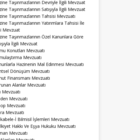
ine Taşınmazlarının Devriyle İlgili Mevzuat
ine Taşınmazlarının Satışıyla İlgili Mevzuat
ine Taşınmazlarının Tahsisi Mevzuatı
ine Taşınmazlarının Yatırımlara Tahsisi İle
ili Mevzuat
zine Taşınmazlarının Özel Kanunlara Göre
ışıyla İlgili Mevzuat
mu Konutları Mevzuatı
mulaştırma Mevzuatı
nunlarla Hazinenin Mal Edinmesi Mevzuatı
ntsel Dönüşüm Mevzuatı
nut Finansmanı Mevzuatı
runan Alanlar Mevzuatı
ı Mevzuatı
den Mevzuatı
op Mevzuatı
ra Mevzuatı
abele-İ Bilmisil İşlemleri Mevzuatı
lkiyet Hakkı Ve Eşya Hukuku Mevzuatı
man Mevzuatı
 Alanları Mevzuatı