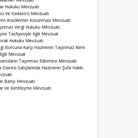
lar Hukuku Mevzuatı
pu Ve Kadastro Mevzuatı
ım Arazilerinin Korunması Mevzuatı
şınmaz Vergi Hukuku Mevzuatı
ınır Tasfiyesiyle İlgili Mevzuat
prak Hukuku Mevzuatı
gi Borcuna Karşı Hazinenin Taşınmaz Alımı
 İlgili Mevzuat
bancıların Taşınmaz Edinmesi Mevzuatı
a Dairesi Satışlarında Hazinenin Şufa Hakkı
vzuatı
r Barışı Mevzuatı
ar Ve Kentleşme Mevzuatı