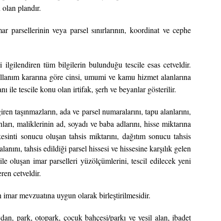
 olan plandır.
ar parsellerinin veya parsel sınırlarının, koordinat ve cephe
 ilgilendiren tüm bilgilerin bulunduğu tescile esas cetveldir.
ullanım kararına göre cinsi, umumi ve kamu hizmet alanlarına
 ile tescile konu olan irtifak, şerh ve beyanlar gösterilir.
ren taşınmazların, ada ve parsel numaralarını, tapu alanlarını,
nları, maliklerinin ad, soyadı ve baba adlarını, hisse miktarına
kesinti sonucu oluşan tahsis miktarını, dağıtım sonucu tahsis
lanını, tahsis edildiği parsel hissesi ve hissesine karşılık gelen
ile oluşan imar parselleri yüzölçümlerini, tescil edilecek yeni
ren cetveldir.
in imar mevzuatına uygun olarak birleştirilmesidir.
n, park, otopark, çocuk bahçesi/parkı ve yeşil alan, ibadet