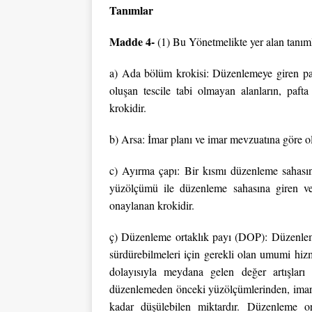
Tanımlar
Madde 4-
(1) Bu Yönetmelikte yer alan tanıml
a) Ada bölüm krokisi: Düzenlemeye giren pars
oluşan tescile tabi olmayan alanların, pafta
krokidir.
b) Arsa: İmar planı ve imar mevzuatına göre ol
c) Ayırma çapı: Bir kısmı düzenleme sahasınd
yüzölçümü ile düzenleme sahasına giren ve 
onaylanan krokidir.
ç) Düzenleme ortaklık payı (DOP): Düzenleme 
sürdürebilmeleri için gerekli olan umumi hi
dolayısıyla meydana gelen değer artışları 
düzenlemeden önceki yüzölçümlerinden, imar 
kadar düşülebilen miktardır. Düzenleme or