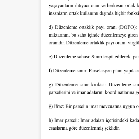
yaşayanların ihtiyacı olan ve herkesin ortak 
insanların ortak kullanımı dışında hiçbir fonks
d) Düzenleme ortaklık payı oranı (DOPO): 
miktarının, bu saha içinde düzenlemeye giren
oranıdır. Düzenleme ortaklık payı oranı, virgü
e) Düzenleme sahası: Sınırı tespit edilerek, pa
f) Düzenleme sınırı: Parselasyon planı yapılacak
g) Düzenleme sınır krokisi: Düzenleme sı
parsellerini ve imar adalarını koordinatlarına 
ğ) İfraz: Bir parselin imar mevzuatına uygun ol
h) İmar parseli: İmar adaları içerisindeki ka
esaslarına göre düzenlenmiş şeklidir.