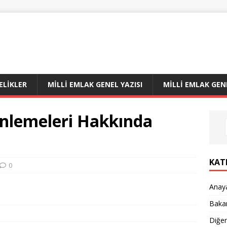
LIKLER
MILLI EMLAK GENEL YAZISI
MILLI EMLAK GEN
enlemeleri Hakkında
KAT
0
Anay
Bakan
Diğe