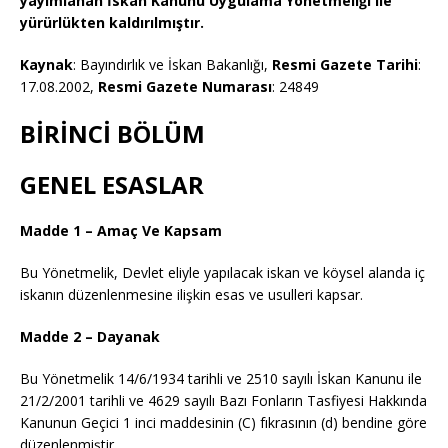
yayımlanan İskan Kanunu Uygulama Yönetmeliği ile
yürürlükten kaldırılmıştır.
Kaynak
: Bayındırlık ve İskan Bakanlığı,
Resmi Gazete Tarihi
:
17.08.2002,
Resmi Gazete Numarası
: 24849
BİRİNCİ BÖLÜM
GENEL ESASLAR
Madde 1 – Amaç Ve Kapsam
Bu Yönetmelik, Devlet eliyle yapılacak iskan ve köysel alanda iç
iskanın düzenlenmesine ilişkin esas ve usulleri kapsar.
Madde 2 – Dayanak
Bu Yönetmelik 14/6/1934 tarihli ve 2510 sayılı İskan Kanunu ile
21/2/2001 tarihli ve 4629 sayılı Bazı Fonların Tasfiyesi Hakkında
Kanunun Geçici 1 inci maddesinin (C) fıkrasının (d) bendine göre
düzenlenmiştir.