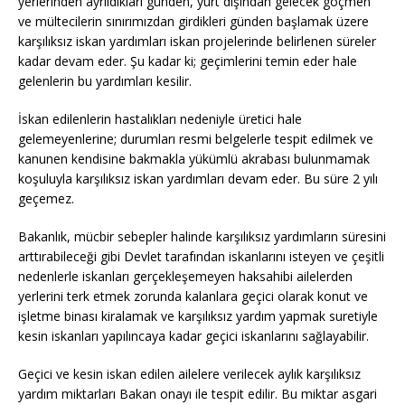
yerlerinden ayrıldıkları günden, yurt dışından gelecek göçmen
ve mültecilerin sınırımızdan girdikleri günden başlamak üzere
karşılıksız iskan yardımları iskan projelerinde belirlenen süreler
kadar devam eder. Şu kadar ki; geçimlerini temin eder hale
gelenlerin bu yardımları kesilir.
İskan edilenlerin hastalıkları nedeniyle üretici hale
gelemeyenlerine; durumları resmi belgelerle tespit edilmek ve
kanunen kendisine bakmakla yükümlü akrabası bulunmamak
koşuluyla karşılıksız iskan yardımları devam eder. Bu süre 2 yılı
geçemez.
Bakanlık, mücbir sebepler halinde karşılıksız yardımların süresini
arttırabileceği gibi Devlet tarafından iskanlarını isteyen ve çeşitli
nedenlerle iskanları gerçekleşemeyen haksahibi ailelerden
yerlerini terk etmek zorunda kalanlara geçici olarak konut ve
işletme binası kiralamak ve karşılıksız yardım yapmak suretiyle
kesin iskanları yapılıncaya kadar geçici iskanlarını sağlayabilir.
Geçici ve kesin iskan edilen ailelere verilecek aylık karşılıksız
yardım miktarları Bakan onayı ile tespit edilir. Bu miktar asgari