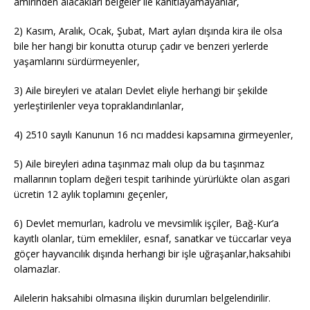
amirinden alacakları belgeler ile kanıtlayamayanlar,
2) Kasım, Aralık, Ocak, Şubat, Mart ayları dışında kira ile olsa
bile her hangi bir konutta oturup çadır ve benzeri yerlerde
yaşamlarını sürdürmeyenler,
3) Aile bireyleri ve ataları Devlet eliyle herhangi bir şekilde
yerleştirilenler veya topraklandırılanlar,
4) 2510 sayılı Kanunun 16 ncı maddesi kapsamına girmeyenler,
5) Aile bireyleri adına taşınmaz malı olup da bu taşınmaz
mallarının toplam değeri tespit tarihinde yürürlükte olan asgari
ücretin 12 aylık toplamını geçenler,
6) Devlet memurları, kadrolu ve mevsimlik işçiler, Bağ-Kur’a
kayıtlı olanlar, tüm emekliler, esnaf, sanatkar ve tüccarlar veya
göçer hayvancılık dışında herhangi bir işle uğraşanlar,haksahibi
olamazlar.
Ailelerin haksahibi olmasına ilişkin durumları belgelendirilir.