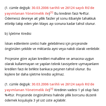
(1. cümle değişik:
30.03.2006 tarihli ve 26124 sayılı RG’de
[3]
yayımlanan Yönetmelik ile
)
Bu kredinin faizi %4’tür.
Ödemesiz devreye ait yıllık faizler yıl sonu itibariyle tahakkuk
ettirilip takip eden yılın Mayıs ayı sonuna kadar tahsil olunur.
b) İşletme Kredisi
İskan edilenlerin üretici hale gelebilmesi için projesinde
öngörülen şekilde ve miktarda ayni veya nakdi olarak verilebilir.
Projesine göre açılan kredileri mahalline ve amacına uygun
olarak kullanmayan ve yapılan teknik tavsiyelere uymayanların
kredileri faizi ile birlikte bankaca peşinen tahsil olunur. Bu
kişilere bir daha işletme kredisi açılmaz.
(1. cümle değişik:
30.03.2006 tarihli ve 26124 sayılı RG’de
[4]
yayımlanan Yönetmelik ile
)
Kredinin vadesi 1 yıl olup faizi
%4’tür. Projesinde öngörülmesi halinde yıllık borcunu düzenli
ödemek koşuluyla 3 yıl üst üste açılabilir.