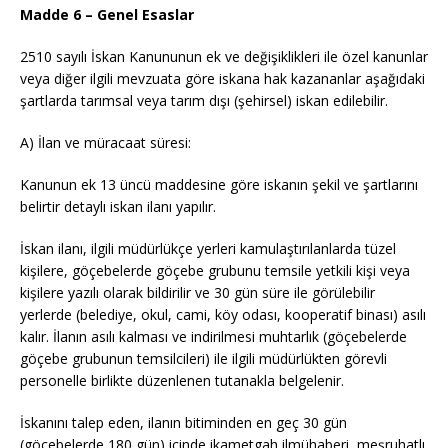
Madde 6 – Genel Esaslar
2510 sayılı İskan Kanununun ek ve değişiklikleri ile özel kanunlar
veya diğer ilgili mevzuata göre iskana hak kazananlar aşağıdaki
şartlarda tarımsal veya tarım dışı (şehirsel) iskan edilebilir.
A) İlan ve müracaat süresi:
Kanunun ek 13 üncü maddesine göre iskanın şekil ve şartlarını
belirtir detaylı iskan ilanı yapılır.
İskan ilanı, ilgili müdürlükçe yerleri kamulaştırılanlarda tüzel
kişilere, göçebelerde göçebe grubunu temsile yetkili kişi veya
kişilere yazılı olarak bildirilir ve 30 gün süre ile görülebilir
yerlerde (belediye, okul, cami, köy odası, kooperatif binası) asılı
kalır. İlanın asılı kalması ve indirilmesi muhtarlık (göçebelerde
göçebe grubunun temsilcileri) ile ilgili müdürlükten görevli
personelle birlikte düzenlenen tutanakla belgelenir.
İskanını talep eden, ilanın bitiminden en geç 30 gün
(göçebelerde 180 gün) içinde ikametgah ilmühaberi, meşruhatlı