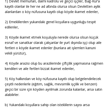
1) Devlet memurları, daimi kadrolu ve geçici işçiler, Bağ-Kur’a
kayıtlı olanlar ile her ne ad altında olursa olsun Devletten aylık
alanlardan o köy nüfusuna kayıtlı olup köyde ikamet edenler,
2) Emeklilerden yukarıdaki genel koşullara uygunluğu tespit
edilenler,
3) Köyde ikamet etmek koşuluyla nerede olursa olsun küçük
esnaf ve sanatkar olarak çalışanlar ile yurt dışında işçi olup aile
fertleri o köyde ikamet edenler (bunlara ait işlemleri kanuni
vekili yürütür),
4) Köyde arazisi olup bu arazilerinde çiftçilik yapmasına rağmen
kendileri ve aile fertleri bizzat ikamet edenler,
5) Köy halkından ve köy nüfusuna kayıtlı olup belgelendirilecek
çeşitli nedenlerle (eğitim, sağlık, mevsimlik işçilik ve benzeri)
geçici bir süre için köyden ayrılmak zorunda kalanlar, arsa satın
alabilirler.
b) Yukarıdaki koşullara sahip olan isteklilerin sayısı arsa