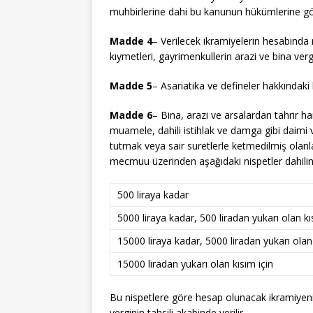
muhbirlerine dahi bu kanunun hükümlerine göre
Madde 4
– Verilecek ikramiyelerin hesabında m
kıymetleri, gayrimenkullerin arazi ve bina verg
Madde 5
– Asariatika ve defineler hakkındaki
Madde 6
– Bina, arazi ve arsalardan tahrir har
muamele, dahili istihlak ve damga gibi daimi
tutmak veya sair suretlerle ketmedilmiş olanl
mecmuu üzerinden aşağıdaki nispetler dahilind
500 liraya kadar
5000 liraya kadar, 500 liradan yukarı olan kı
15000 liraya kadar, 5000 liradan yukarı olan 
15000 liradan yukarı olan kısım için
Bu nispetlere göre hesap olunacak ikramiyenin
verginin tahsili akabinde verilir.