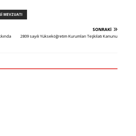
I MEVZUATI
SONRAKI
akkında
2809 sayılı Yükseköğretim Kurumları Teşkilatı Kanunu