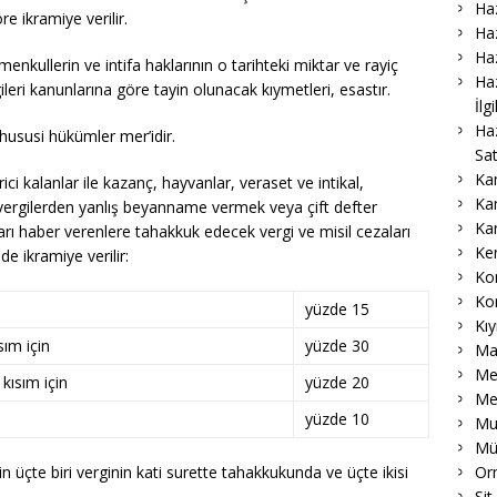
Haz
 ikramiye verilir.
Haz
Haz
enkullerin ve intifa haklarının o tarihteki miktar ve rayiç
Haz
ileri kanunlarına göre tayin olunacak kıymetleri, esastır.
İlg
Ha
 hususi hükümler mer’idir.
Sat
Ka
ici kalanlar ile kazanç, hayvanlar, veraset ve intikal,
Ka
 vergilerden yanlış beyanname vermek veya çift defter
Ka
arı haber verenlere tahakkuk edecek vergi ve misil cezaları
Ke
e ikramiye verilir:
Ko
Ko
yüzde 15
Kıy
sım için
yüzde 30
Ma
Me
kısım için
yüzde 20
Me
yüzde 10
Muk
Mü
Or
 üçte biri verginin kati surette tahakkukunda ve üçte ikisi
Sit