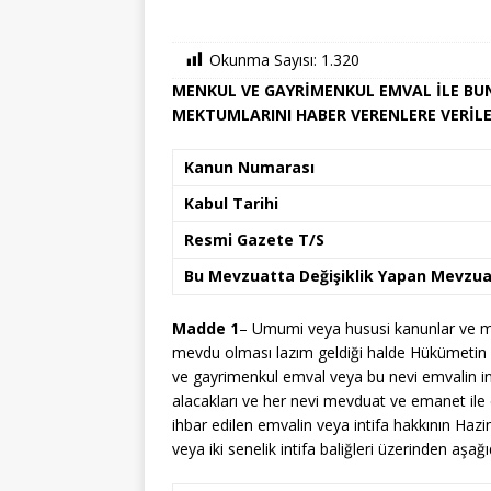
Okunma Sayısı:
1.320
MENKUL VE GAYRİMENKUL EMVAL İLE BUN
MEKTUMLARINI HABER VERENLERE VERİL
Kanun Numarası
Kabul Tarihi
Resmi Gazete T/S
Bu Mevzuatta Değişiklik Yapan Mevzua
Madde 1
– Umumi veya hususi kanunlar ve m
mevdu olması lazım geldiği halde Hükümetin k
ve gayrimenkul emval veya bu nevi emvalin int
alacakları ve her nevi mevduat ve emanet ile 
ihbar edilen emvalin veya intifa hakkının Hazi
veya iki senelik intifa baliğleri üzerinden aşağı