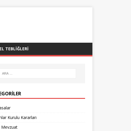
EL TEBLIĞLERI
EGORILER
asalar
lar Kurulu Kararları
r Mevzuat