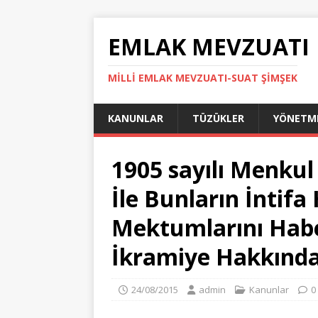
EMLAK MEVZUATI
MILLI EMLAK MEVZUATI-SUAT ŞİMŞEK
KANUNLAR
TÜZÜKLER
YÖNETME
1905 sayılı Menku
İle Bunların İntifa
Mektumlarını Habe
İkramiye Hakkınd
24/08/2015
admin
Kanunlar
0