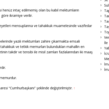
Su
i henüz intaç edilmemiş olan bu kabil mektumların
Ta
öre ikramiye verilir.
Tar
Ta
eyetleri mensuplarına ve tahakkuk muamelesinde vazifedar
Taş
To
Ver
delerinde yazılı mektumları zahire çıkarmakta emsali
İle
tahakkuk ve tetkik memurları bulundukları mahallin en
Ya
in takdir ve tensibi ile misil zamları fazlalarından iki maaş
İcr
Me
İma
dir.
İm
i memurdur.
ibaresi “Cumhurbaşkanı” şeklinde değiştirilmiştir.
↑