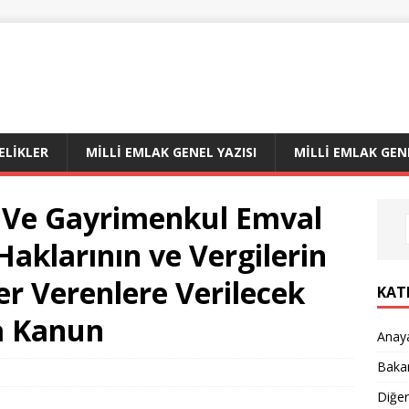
LIKLER
MILLI EMLAK GENEL YAZISI
MILLI EMLAK GEN
l Ve Gayrimenkul Emval
 Haklarının ve Vergilerin
r Verenlere Verilecek
KAT
a Kanun
Anay
Bakan
Diğe