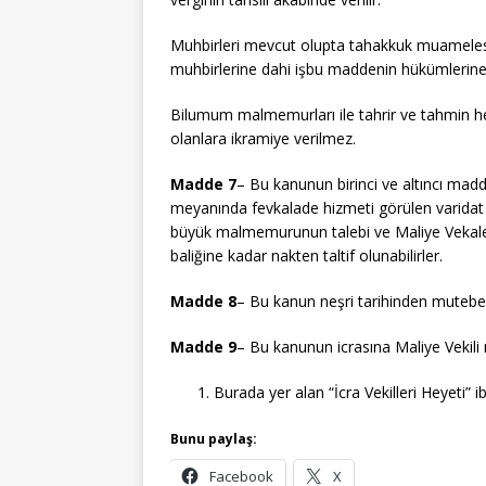
Muhbirleri mevcut olupta tahakkuk muameles
muhbirlerine dahi işbu maddenin hükümlerine g
Bilumum malmemurları ile tahrir ve tahmin h
olanlara ikramiye verilmez.
Madde 7
– Bu kanunun birinci ve altıncı mad
meyanında fevkalade hizmeti görülen varidat 
büyük malmemurunun talebi ve Maliye Vekaletin
baliğine kadar nakten taltif olunabilirler.
Madde 8
– Bu kanun neşri tarihinden muteber
Madde 9
– Bu kanunun icrasına Maliye Vekil
Burada yer alan “İcra Vekilleri Heyeti” 
Bunu paylaş:
Facebook
X