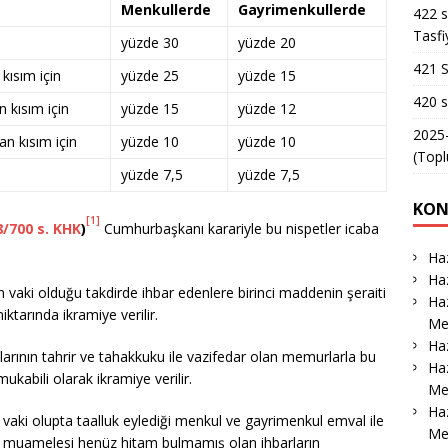
Menkullerde
Gayrimenkullerde
422 s
Tasfi
yüzde 30
yüzde 20
421 S
kısım için
yüzde 25
yüzde 15
420 s
n kısım için
yüzde 15
yüzde 12
2025-
an kısım için
yüzde 10
yüzde 10
(Topl
yüzde 7,5
yüzde 7,5
KON
[1]
8/700 s. KHK
)
Cumhurbaşkanı karariyle bu nispetler icaba
Haz
Haz
 vaki olduğu takdirde ihbar edenlere birinci maddenin şeraiti
Haz
ktarında ikramiye verilir.
Me
Haz
larının tahrir ve tahakkuku ile vazifedar olan memurlarla bu
Haz
kabili olarak ikramiye verilir.
Me
Ha
 vaki olupta taalluk eylediği menkul ve gayrimenkul emval ile
Me
kuk muamelesi henüz hitam bulmamış olan ihbarların