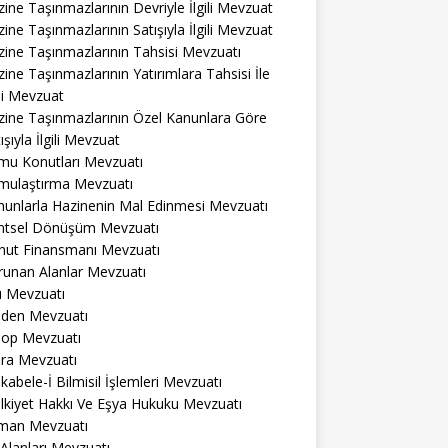
ine Taşınmazlarının Devriyle İlgili Mevzuat
ine Taşınmazlarının Satışıyla İlgili Mevzuat
ine Taşınmazlarının Tahsisi Mevzuatı
ine Taşınmazlarının Yatırımlara Tahsisi İle
ili Mevzuat
zine Taşınmazlarının Özel Kanunlara Göre
ışıyla İlgili Mevzuat
mu Konutları Mevzuatı
mulaştırma Mevzuatı
nunlarla Hazinenin Mal Edinmesi Mevzuatı
ntsel Dönüşüm Mevzuatı
nut Finansmanı Mevzuatı
runan Alanlar Mevzuatı
ı Mevzuatı
den Mevzuatı
op Mevzuatı
ra Mevzuatı
abele-İ Bilmisil İşlemleri Mevzuatı
lkiyet Hakkı Ve Eşya Hukuku Mevzuatı
man Mevzuatı
 Alanları Mevzuatı