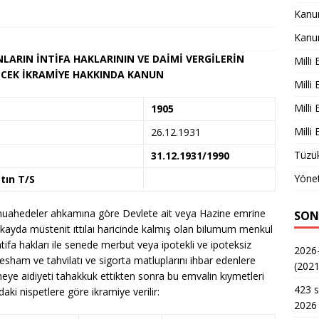
Kanu
Kanu
LARIN İNTİFA HAKLARININ VE DAİMİ VERGİLERİN
Milli
ECEK İKRAMİYE HAKKINDA KANUN
Milli
Milli
1905
Milli
26.12.1931
Tüzük
31.12.1931/1990
Yönet
tın T/S
uahedeler ahkamına göre Devlete ait veya Hazine emrine
SON
ayda müstenit ıttılaı haricinde kalmış olan bilumum menkul
ifa hakları ile senede merbut veya ipotekli ve ipoteksiz
2026-
esham ve tahvilatı ve sigorta matluplarını ihbar edenlere
(2021
neye aidiyeti tahakkuk ettikten sonra bu emvalin kıymetleri
423 s
daki nispetlere göre ikramiye verilir:
2026 