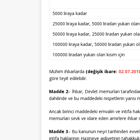
5000 liraya kadar
25000 liraya kadar, 5000 liradan yukarı olan 
50000 liraya kadar, 25000 liradan yukarı ola
100000 liraya kadar, 50000 liradan yukarı ol
100000 liradan yukarı olan kısım için
Mühim ihbarlarda
(değişik ibare:
02.07.201
göre teyit edilebilir.
Madde 2
– İhbar, Devlet memurları tarafından
dahilinde ve bu maddedeki nispetlerin yarısı mi
Ancak birinci maddedeki emvalin ve intifa hak
memurları sevk ve idare eden amirlere ihbar mu
Madde 3
– Bu kanunun neşri tarihinden evvel
intifa haklarının Hazineye aidiyetinin tahak