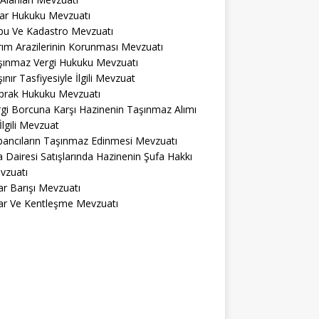
lar Hukuku Mevzuatı
pu Ve Kadastro Mevzuatı
ım Arazilerinin Korunması Mevzuatı
şınmaz Vergi Hukuku Mevzuatı
ınır Tasfiyesiyle İlgili Mevzuat
prak Hukuku Mevzuatı
gi Borcuna Karşı Hazinenin Taşınmaz Alımı
 İlgili Mevzuat
bancıların Taşınmaz Edinmesi Mevzuatı
a Dairesi Satışlarında Hazinenin Şufa Hakkı
vzuatı
r Barışı Mevzuatı
ar Ve Kentleşme Mevzuatı