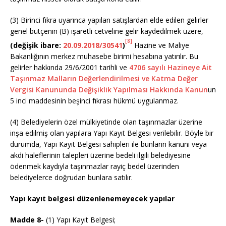
(3) Birinci fıkra uyarınca yapılan satışlardan elde edilen gelirler
genel bütçenin (B) işaretli cetveline gelir kaydedilmek üzere,
[8]
(değişik ibare:
20.09.2018/30541
)
Hazine ve Maliye
Bakanlığının merkez muhasebe birimi hesabına yatırılır. Bu
gelirler hakkında 29/6/2001 tarihli ve
4706 sayılı Hazineye Ait
Taşınmaz Malların Değerlendirilmesi ve Katma Değer
Vergisi Kanununda Değişiklik Yapılması Hakkında Kanun
un
5 inci maddesinin beşinci fıkrası hükmü uygulanmaz.
(4) Belediyelerin özel mülkiyetinde olan taşınmazlar üzerine
inşa edilmiş olan yapılara Yapı Kayıt Belgesi verilebilir. Böyle bir
durumda, Yapı Kayıt Belgesi sahipleri ile bunların kanuni veya
akdi haleflerinin talepleri üzerine bedeli ilgili belediyesine
ödenmek kaydıyla taşınmazlar rayiç bedel üzerinden
belediyelerce doğrudan bunlara satılır.
Yapı kayıt belgesi düzenlenemeyecek yapılar
Madde 8-
(1) Yapı Kayıt Belgesi;