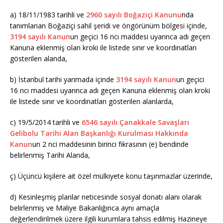
a) 18/11/1983 tarihli ve
2960 sayılı Boğaziçi Kanunu
nda
tanımlanan Boğaziçi sahil şeridi ve öngörünüm bölgesi içinde,
3194 sayılı Kanun
un geçici 16 ncı maddesi uyarınca adı geçen
Kanuna eklenmiş olan kroki ile listede sınır ve koordinatları
gösterilen alanda,
b) İstanbul tarihi yarımada içinde
3194 sayılı Kanun
un geçici
16 ncı maddesi uyarınca adı geçen Kanuna eklenmiş olan kroki
ile listede sınır ve koordinatları gösterilen alanlarda,
c) 19/5/2014 tarihli ve
6546 sayılı Çanakkale Savaşları
Gelibolu Tarihi Alan Başkanlığı Kurulması Hakkında
Kanun
un 2 nci maddesinin birinci fıkrasının (e) bendinde
belirlenmiş Tarihi Alanda,
ç) Üçüncü kişilere ait özel mülkiyete konu taşınmazlar üzerinde,
d) Kesinleşmiş planlar neticesinde sosyal donatı alanı olarak
belirlenmiş ve Maliye Bakanlığınca aynı amaçla
değerlendirilmek üzere ilgili kurumlara tahsis edilmiş Hazineye