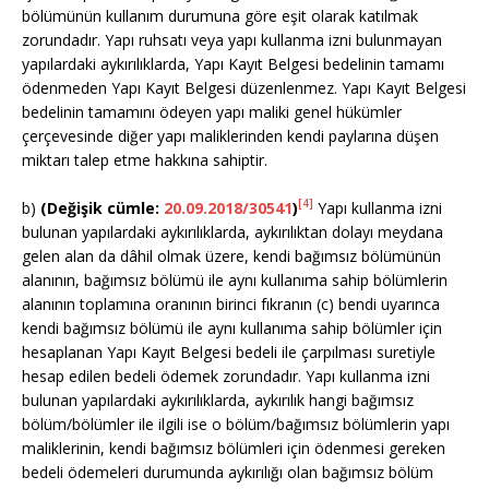
bölümünün kullanım durumuna göre eşit olarak katılmak
zorundadır. Yapı ruhsatı veya yapı kullanma izni bulunmayan
yapılardaki aykırılıklarda, Yapı Kayıt Belgesi bedelinin tamamı
ödenmeden Yapı Kayıt Belgesi düzenlenmez. Yapı Kayıt Belgesi
bedelinin tamamını ödeyen yapı maliki genel hükümler
çerçevesinde diğer yapı maliklerinden kendi paylarına düşen
miktarı talep etme hakkına sahiptir.
[4]
b)
(Değişik cümle:
20.09.2018/30541
)
Yapı kullanma izni
bulunan yapılardaki aykırılıklarda, aykırılıktan dolayı meydana
gelen alan da dâhil olmak üzere, kendi bağımsız bölümünün
alanının, bağımsız bölümü ile aynı kullanıma sahip bölümlerin
alanının toplamına oranının birinci fıkranın (c) bendi uyarınca
kendi bağımsız bölümü ile aynı kullanıma sahip bölümler için
hesaplanan Yapı Kayıt Belgesi bedeli ile çarpılması suretiyle
hesap edilen bedeli ödemek zorundadır. Yapı kullanma izni
bulunan yapılardaki aykırılıklarda, aykırılık hangi bağımsız
bölüm/bölümler ile ilgili ise o bölüm/bağımsız bölümlerin yapı
maliklerinin, kendi bağımsız bölümleri için ödenmesi gereken
bedeli ödemeleri durumunda aykırılığı olan bağımsız bölüm