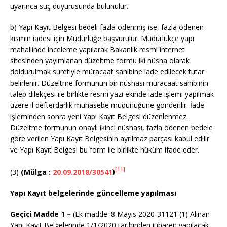
uyarınca suç duyurusunda bulunulur.
b) Yapı Kayıt Belgesi bedeli fazla ödenmiş ise, fazla ödenen
kısmın iadesi için Müdürlüğe başvurulur. Müdürlükçe yapı
mahallinde inceleme yapılarak Bakanlık resmi internet
sitesinden yayımlanan düzeltme formu iki nüsha olarak
doldurulmak suretiyle müracaat sahibine iade edilecek tutar
belirlenir. Düzeltme formunun bir nüshası müracaat sahibinin
talep dilekçesi ile birlikte resmi yazı ekinde iade işlemi yapılmak
üzere il defterdarlık muhasebe müdürlüğüne gönderilir. İade
işleminden sonra yeni Yapı Kayıt Belgesi düzenlenmez.
Düzeltme formunun onaylı ikinci nüshası, fazla ödenen bedele
göre verilen Yapı Kayıt Belgesinin ayrılmaz parçası kabul edilir
ve Yapı Kayıt Belgesi bu form ile birlikte hüküm ifade eder.
[11]
(3)
(Mülga :
20.09.2018/30541
)
Yapı Kayıt belgelerinde güncelleme yapılması
Geçici Madde 1 –
(Ek madde: 8 Mayıs 2020-31121 (1) Alınan
Yapı Kayıt Belgelerinde 1/1/2020 tarihinden itibaren yapılacak