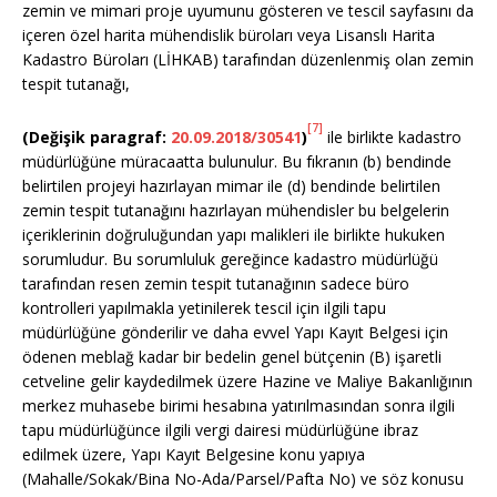
zemin ve mimari proje uyumunu gösteren ve tescil sayfasını da
içeren özel harita mühendislik büroları veya Lisanslı Harita
Kadastro Büroları (LİHKAB) tarafından düzenlenmiş olan zemin
tespit tutanağı,
[7]
(Değişik paragraf:
20.09.2018/30541
)
ile birlikte kadastro
müdürlüğüne müracaatta bulunulur. Bu fıkranın (b) bendinde
belirtilen projeyi hazırlayan mimar ile (d) bendinde belirtilen
zemin tespit tutanağını hazırlayan mühendisler bu belgelerin
içeriklerinin doğruluğundan yapı malikleri ile birlikte hukuken
sorumludur. Bu sorumluluk gereğince kadastro müdürlüğü
tarafından resen zemin tespit tutanağının sadece büro
kontrolleri yapılmakla yetinilerek tescil için ilgili tapu
müdürlüğüne gönderilir ve daha evvel Yapı Kayıt Belgesi için
ödenen meblağ kadar bir bedelin genel bütçenin (B) işaretli
cetveline gelir kaydedilmek üzere Hazine ve Maliye Bakanlığının
merkez muhasebe birimi hesabına yatırılmasından sonra ilgili
tapu müdürlüğünce ilgili vergi dairesi müdürlüğüne ibraz
edilmek üzere, Yapı Kayıt Belgesine konu yapıya
(Mahalle/Sokak/Bina No-Ada/Parsel/Pafta No) ve söz konusu