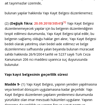
ait taşınmazlar üzerinde,
bulunan yapılar hakkında Yapı Kayıt Belgesi düzenlenemez.
[9]
(2)
(Değişik fıkra:
20.09.2018/30541
)
Yapı Kayıt Belgesi
düzenlenemeyecek yapılar için bu belgenin düzenlendiğinin
tespit edilmesi durumunda, Yapı Kayıt Belgesi iptal edilir, bu
belgenin sağlamış olduğu haklar geri alınır, Yapı Kayıt Belgesi
bedeli olarak yatırılmış olan bedel iade edilmez ve belge
düzenlenmesi safhasında yalan beyanda bulunan müracaat
sahibi hakkında 26/9/2004 tarihli ve 5237 sayılı Türk Ceza
Kanununun 206 ncı maddesi uyarınca suç duyurusunda
bulunulur.
Yapı kayıt belgesinin geçerlilik süresi
Madde 9-
(1) Yapı Kayıt Belgesi, yapının yeniden yapılmasına
veya kentsel dönüşüm uygulamasına kadar geçerlidir. Yapı
Kayıt Belgesi düzenlenen yapıların yenilenmesi durumunda
yürürlükte olan imar mevzuatı hükümleri uygulanır. Yapının
depreme dayanıklılığı ve yapının fen ve sanat norm ve