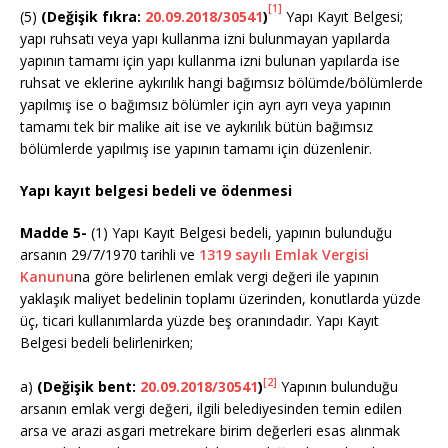
[1]
(5)
(Değişik fıkra:
20.09.2018/30541
)
Yapı Kayıt Belgesi;
yapı ruhsatı veya yapı kullanma izni bulunmayan yapılarda
yapının tamamı için yapı kullanma izni bulunan yapılarda ise
ruhsat ve eklerine aykırılık hangi bağımsız bölümde/bölümlerde
yapılmış ise o bağımsız bölümler için ayrı ayrı veya yapının
tamamı tek bir malike ait ise ve aykırılık bütün bağımsız
bölümlerde yapılmış ise yapının tamamı için düzenlenir.
Yapı kayıt belgesi bedeli ve ödenmesi
Madde 5-
(1) Yapı Kayıt Belgesi bedeli, yapının bulunduğu
arsanın 29/7/1970 tarihli ve
1319 sayılı Emlak Vergisi
Kanunu
na göre belirlenen emlak vergi değeri ile yapının
yaklaşık maliyet bedelinin toplamı üzerinden, konutlarda yüzde
üç, ticari kullanımlarda yüzde beş oranındadır. Yapı Kayıt
Belgesi bedeli belirlenirken;
[2]
a)
(Değişik bent:
20.09.2018/30541
)
Yapının bulunduğu
arsanın emlak vergi değeri, ilgili belediyesinden temin edilen
arsa ve arazi asgari metrekare birim değerleri esas alınmak