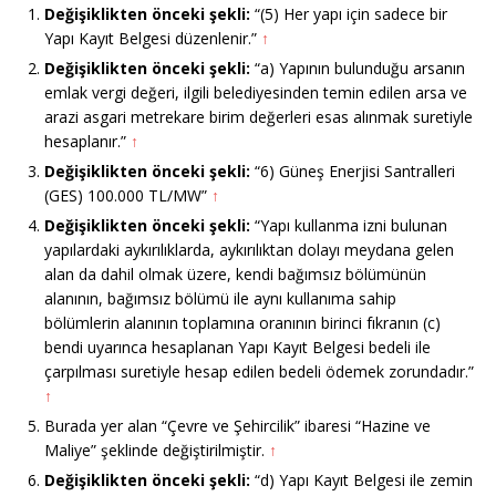
Değişiklikten önceki şekli:
“(5) Her yapı için sadece bir
Yapı Kayıt Belgesi düzenlenir.”
↑
Değişiklikten önceki şekli:
“a) Yapının bulunduğu arsanın
emlak vergi değeri, ilgili belediyesinden temin edilen arsa ve
arazi asgari metrekare birim değerleri esas alınmak suretiyle
hesaplanır.”
↑
Değişiklikten önceki şekli:
“6) Güneş Enerjisi Santralleri
(GES) 100.000 TL/MW”
↑
Değişiklikten önceki şekli:
“Yapı kullanma izni bulunan
yapılardaki aykırılıklarda, aykırılıktan dolayı meydana gelen
alan da dahil olmak üzere, kendi bağımsız bölümünün
alanının, bağımsız bölümü ile aynı kullanıma sahip
bölümlerin alanının toplamına oranının birinci fıkranın (c)
bendi uyarınca hesaplanan Yapı Kayıt Belgesi bedeli ile
çarpılması suretiyle hesap edilen bedeli ödemek zorundadır.”
↑
Burada yer alan “Çevre ve Şehircilik” ibaresi “Hazine ve
Maliye” şeklinde değiştirilmiştir.
↑
Değişiklikten önceki şekli:
“d) Yapı Kayıt Belgesi ile zemin