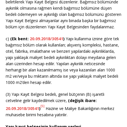
belirtilerek Yapı Kayıt Belgesi düzenlenir. Bağımsız bölümünde
aykırılık olmasına rağmen kendi bağımsız bölümüne düşen
bedeli ödemeyen ve aykırılığı olan bağımsız bölümünü gösteren
Yapı Kayıt Belgesi almayanlar aynı binada başka bir bağımsız
bölüm için düzenlenen Yapı Kayıt Belgesinden faydalanmaz.
c)
(Ek bent:
20.09.2018/30541
)
Yapı kullanma iznine göre tek
bağımsız bölüm olarak kullanılan; alışveriş kompleksi, hastane,
otel, fabrika, imalathane ve benzeri yapılardaki aykırılıklarda,
yapı yaklaşık maliyet bedeli aykırılıktan dolayı meydana gelen
alan üzerinden hesap edilir. Yapılan aykırılık neticesinde
herhangi bir alan kazanılmamış ise veya kazanılan alan 1000
m2 ve/veya bu miktarın altında ise yapı yaklaşık maliyet bedeli
1000 m2’den hesap edilir.
(3) Yapı Kayıt Belgesi bedeli, genel bütçenin (B) işaretli
cetveline gelir kaydedilmek üzere,
(değişik ibare:
[5]
20.09.2018/30541
)
Hazine ve Maliye Bakanlığının merkez
muhasebe birimi hesabına yatırılır.
Yapı kayıt belgesinin kullanım yerleri