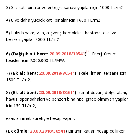
3) 3-7 katlı binalar ve entegre sanayi yapıları için 1000 TL/m2
4) 8 ve daha yüksek katlı binalar için 1600 TL/m2
5) Lüks binalar, villa, alışveriş kompleksi, hastane, otel ve
benzeri yapılar 2000 TL/m2
[3]
6)
(Değişik alt bent:
20.09.2018/30541
)
Enerji üretim
tesisleri için 2.000.000 TL/MW,
7)
(Ek alt bent:
20.09.2018/30541
)
İskele, liman, tersane için
1500 TL/m2,
8)
(Ek alt bent:
20.09.2018/30541
)
İstinat duvarı, dolgu alanı,
havuz, spor sahaları ve benzeri bina niteliğinde olmayan yapılar
için 150 TL/m2,
esas alınmak suretiyle hesap yapılır.
(Ek cümle:
20.09.2018/30541
)
Binanın katları hesap edilirken