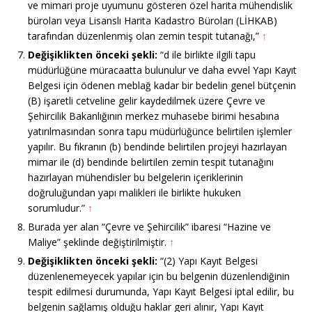
ve mimari proje uyumunu gösteren özel harita mühendislik
büroları veya Lisanslı Harita Kadastro Büroları (LİHKAB)
tarafından düzenlenmiş olan zemin tespit tutanağı,”
↑
Değişiklikten önceki şekli:
“d ile birlikte ilgili tapu
müdürlüğüne müracaatta bulunulur ve daha evvel Yapı Kayıt
Belgesi için ödenen meblağ kadar bir bedelin genel bütçenin
(B) işaretli cetveline gelir kaydedilmek üzere Çevre ve
Şehircilik Bakanlığının merkez muhasebe birimi hesabına
yatırılmasından sonra tapu müdürlüğünce belirtilen işlemler
yapılır. Bu fıkranın (b) bendinde belirtilen projeyi hazırlayan
mimar ile (d) bendinde belirtilen zemin tespit tutanağını
hazırlayan mühendisler bu belgelerin içeriklerinin
doğruluğundan yapı malikleri ile birlikte hukuken
sorumludur.”
↑
Burada yer alan “Çevre ve Şehircilik” ibaresi “Hazine ve
Maliye” şeklinde değiştirilmiştir.
↑
Değişiklikten önceki şekli:
“(2) Yapı Kayıt Belgesi
düzenlenemeyecek yapılar için bu belgenin düzenlendiğinin
tespit edilmesi durumunda, Yapı Kayıt Belgesi iptal edilir, bu
belgenin sağlamış olduğu haklar geri alınır, Yapı Kayıt