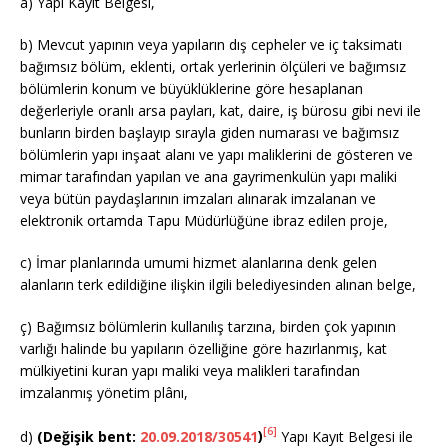
a) Yapı Kayıt Belgesi,
b) Mevcut yapının veya yapıların dış cepheler ve iç taksimatı
bağımsız bölüm, eklenti, ortak yerlerinin ölçüleri ve bağımsız
bölümlerin konum ve büyüklüklerine göre hesaplanan
değerleriyle oranlı arsa payları, kat, daire, iş bürosu gibi nevi ile
bunların birden başlayıp sırayla giden numarası ve bağımsız
bölümlerin yapı inşaat alanı ve yapı maliklerini de gösteren ve
mimar tarafından yapılan ve ana gayrimenkulün yapı maliki
veya bütün paydaşlarının imzaları alınarak imzalanan ve
elektronik ortamda Tapu Müdürlüğüne ibraz edilen proje,
c) İmar planlarında umumi hizmet alanlarına denk gelen
alanların terk edildiğine ilişkin ilgili belediyesinden alınan belge,
ç) Bağımsız bölümlerin kullanılış tarzına, birden çok yapının
varlığı halinde bu yapıların özelliğine göre hazırlanmış, kat
mülkiyetini kuran yapı maliki veya malikleri tarafından
imzalanmış yönetim plânı,
[6]
d)
(Değişik bent:
20.09.2018/30541
)
Yapı Kayıt Belgesi ile