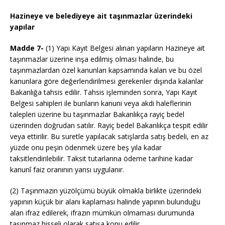
Hazineye ve belediyeye ait taşınmazlar üzerindeki
yapılar
Madde 7-
(1) Yapı Kayıt Belgesi alınan yapıların Hazineye ait
taşınmazlar üzerine inşa edilmiş olması halinde, bu
taşınmazlardan özel kanunları kapsamında kalan ve bu özel
kanunlara göre değerlendirilmesi gerekenler dışında kalanlar
Bakanlığa tahsis edilir. Tahsis işleminden sonra, Yapı Kayıt
Belgesi sahipleri ile bunların kanuni veya akdi haleflerinin
talepleri üzerine bu taşınmazlar Bakanlıkça rayiç bedel
üzerinden doğrudan satılır. Rayiç bedel Bakanlıkça tespit edilir
veya ettirilir. Bu suretle yapılacak satışlarda satış bedeli, en az
yüzde onu peşin ödenmek üzere beş yıla kadar
taksitlendirilebilir. Taksit tutarlarına ödeme tarihine kadar
kanunî faiz oranının yarısı uygulanır.
(2) Taşınmazın yüzölçümü büyük olmakla birlikte üzerindeki
yapının küçük bir alanı kaplaması halinde yapının bulunduğu
alan ifraz edilerek, ifrazın mümkün olmaması durumunda
taşınmaz hisseli olarak satışa konu edilir.