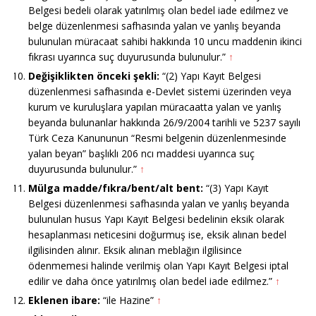
Belgesi bedeli olarak yatırılmış olan bedel iade edilmez ve
belge düzenlenmesi safhasında yalan ve yanlış beyanda
bulunulan müracaat sahibi hakkında 10 uncu maddenin ikinci
fıkrası uyarınca suç duyurusunda bulunulur.”
↑
Değişiklikten önceki şekli:
“(2) Yapı Kayıt Belgesi
düzenlenmesi safhasında e-Devlet sistemi üzerinden veya
kurum ve kuruluşlara yapılan müracaatta yalan ve yanlış
beyanda bulunanlar hakkında 26/9/2004 tarihli ve 5237 sayılı
Türk Ceza Kanununun “Resmi belgenin düzenlenmesinde
yalan beyan” başlıklı 206 ncı maddesi uyarınca suç
duyurusunda bulunulur.”
↑
Mülga madde/fıkra/bent/alt bent:
“(3) Yapı Kayıt
Belgesi düzenlenmesi safhasında yalan ve yanlış beyanda
bulunulan husus Yapı Kayıt Belgesi bedelinin eksik olarak
hesaplanması neticesini doğurmuş ise, eksik alınan bedel
ilgilisinden alınır. Eksik alınan meblağın ilgilisince
ödenmemesi halinde verilmiş olan Yapı Kayıt Belgesi iptal
edilir ve daha önce yatırılmış olan bedel iade edilmez.”
↑
Eklenen ibare:
“ile Hazine”
↑