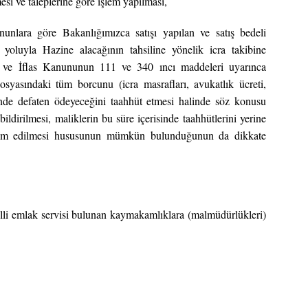
mesi ve taleplerine göre işlem yapılması,
unlara göre Bakanlığımızca satışı yapılan ve satış bedeli
yoluyla Hazine alacağının tahsiline yönelik icra takibine
ra ve İflas Kanununun 111 ve 340 ıncı maddeleri uyarınca
dosyasındaki tüm borcunu (icra masrafları, avukatlık ücreti,
inde defaten ödeyeceğini taahhüt etmesi halinde söz konusu
bildirilmesi, maliklerin bu süre içerisinde taahhütlerini yerine
devam edilmesi hususunun mümkün bulunduğunun da dikkate
illi emlak servisi bulunan kaymakamlıklara (malmüdürlükleri)