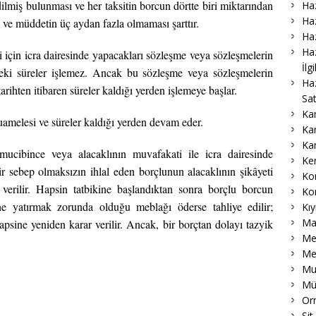
ilmiş bulunması ve her taksitin borcun dörtte biri miktarından
Haz
Haz
 ve müddetin üç aydan fazla olmaması şarttır.
Haz
Haz
si için icra dairesinde yapacakları sözleşme veya sözleşmelerin
İlg
ki süreler işlemez. Ancak bu sözleşme veya sözleşmelerin
Ha
tarihten itibaren süreler kaldığı yerden işlemeye başlar.
Sat
Ka
uamelesi ve süreler kaldığı yerden devam eder.
Ka
Ka
cibince veya alacaklının muvafakati ile icra dairesinde
Ke
ir sebep olmaksızın ihlal eden borçlunun alacaklının şikâyeti
Ko
verilir. Hapsin tatbikine başlandıktan sonra borçlu borcun
Ko
e yatırmak zorunda olduğu meblağı öderse tahliye edilir;
Kıy
Ma
apsine yeniden karar verilir. Ancak, bir borçtan dolayı tazyik
Me
Me
Muk
Mü
Or
Sit