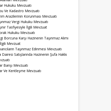
lar Hukuku Mevzuatı
pu Ve Kadastro Mevzuatı
ım Arazilerinin Korunması Mevzuatı
şınmaz Vergi Hukuku Mevzuatı
ınır Tasfiyesiyle İlgili Mevzuat
prak Hukuku Mevzuatı
gi Borcuna Karşı Hazinenin Taşınmaz Alımı
 İlgili Mevzuat
bancıların Taşınmaz Edinmesi Mevzuatı
a Dairesi Satışlarında Hazinenin Şufa Hakkı
vzuatı
r Barışı Mevzuatı
ar Ve Kentleşme Mevzuatı