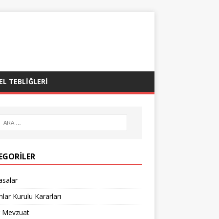
EL TEBLIĞLERI
EGORILER
asalar
lar Kurulu Kararları
r Mevzuat