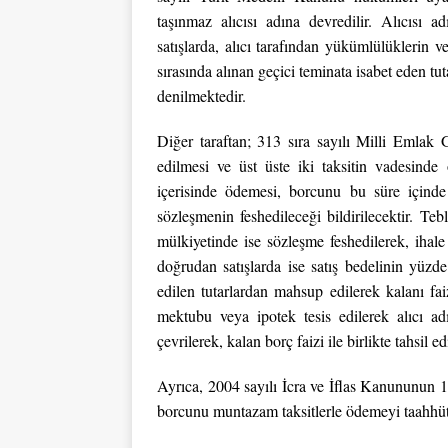
taşınmaz alıcısı adına devredilir. Alıcısı a
satışlarda, alıcı tarafından yükümlülüklerin v
sırasında alınan geçici teminata isabet eden tut
denilmektedir.
Diğer taraftan; 313 sıra sayılı Milli Emlak 
edilmesi ve üst üste iki taksitin vadesind
içerisinde ödemesi, borcunu bu süre içinde
sözleşmenin feshedileceği bildirilecektir. 
mülkiyetinde ise sözleşme feshedilerek, ihale 
doğrudan satışlarda ise satış bedelinin yüzde
edilen tutarlardan mahsup edilerek kalanı fai
mektubu veya ipotek tesis edilerek alıcı a
çevrilerek, kalan borç faizi ile birlikte tahsil ed
Ayrıca, 2004 sayılı İcra ve İflas Kanununun 1
borcunu muntazam taksitlerle ödemeyi taahhüt e