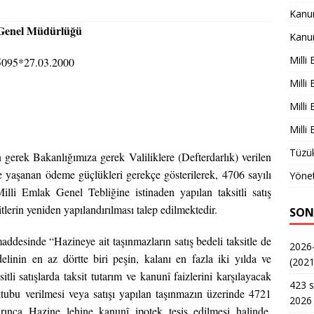
Kanu
Genel Müdürlüğü
Kanu
Milli
5095*27.03.2000
Milli
Milli
Milli
Tüzük
n gerek Bakanlığımıza gerek Valiliklere (Defterdarlık) verilen
e yaşanan ödeme güçlükleri gerekçe gösterilerek, 4706 sayılı
Yönet
li Emlak Genel Tebliğine istinaden yapılan taksitli satış
lerin yeniden yapılandırılması talep edilmektedir.
SON
addesinde “Hazineye ait taşınmazların satış bedeli taksitle de
2026-
elinin en az dörtte biri peşin, kalanı en fazla iki yılda ve
(2021
ksitli satışlarda taksit tutarım ve kanunî faizlerini karşılayacak
423 s
tubu verilmesi veya satışı yapılan taşınmazın üzerinde 4721
2026 
nca Hazine lehine kanunî ipotek tesis edilmesi halinde,