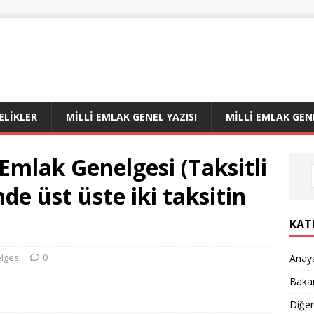
LIKLER
MILLI EMLAK GENEL YAZISI
MILLI EMLAK GEN
i Emlak Genelgesi (Taksitli
de üst üste iki taksitin
KAT
lgesi
0
Anay
Bakan
Diğe