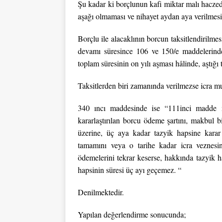
Şu kadar ki borçlunun kafi miktar malı haczed
aşağı olmaması ve nihayet aydan aya verilmesi
Borçlu ile alacaklının borcun taksitlendirilme
devamı süresince 106 ve 150/e maddelerinde
toplam süresinin on yılı aşması hâlinde, aştığı 
Taksitlerden biri zamanında verilmezse icra m
340 ıncı maddesinde ise “111inci madde mu
kararlaştırılan borcu ödeme şartını, makbul b
üzerine, üç aya kadar tazyik hapsine karar 
tamamını veya o tarihe kadar icra veznesin
ödemelerini tekrar keserse, hakkında tazyik h
hapsinin süresi üç ayı geçemez. “
Denilmektedir.
Yapılan değerlendirme sonucunda;