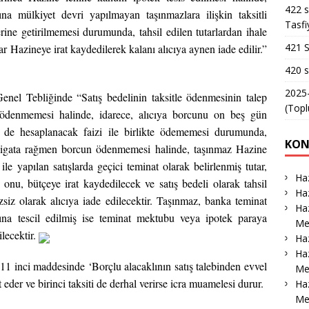
422 s
dına mülkiyet devri yapılmayan taşınmazlara ilişkin taksitli
Tasfi
erine getirilmemesi durumunda, tahsil edilen tutarlardan ihale
421 S
ar Hazineye irat kaydedilerek kalanı alıcıya aynen iade edilir.”
420 s
2025-
Genel Tebliğinde “Satış bedelinin taksitle ödenmesinin talep
(Topl
e ödenmemesi halinde, idarece, alıcıya borcunu on beş gün
 de hesaplanacak faizi ile birlikte ödememesi durumunda,
KON
Tebligata rağmen borcun ödenmemesi halinde, taşınmaz Hazine
ile yapılan satışlarda geçici teminat olarak belirlenmiş tutar,
Haz
 onu, bütçeye irat kaydedilecek ve satış bedeli olarak tahsil
Haz
zsiz olarak alıcıya iade edilecektir. Taşınmaz, banka teminat
Haz
dına tescil edilmiş ise teminat mektubu veya ipotek paraya
Me
ilecektir.
Haz
Haz
11 inci maddesinde ‘Borçlu alacaklının satış talebinden evvel
Me
der ve birinci taksiti de derhal verirse icra muamelesi durur.
Ha
Me