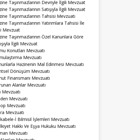
ine Taşınmazlarının Devriyle İlgili Mevzuat
ine Taşınmazlarının Satışıyla İlgili Mevzuat
ine Taşınmazlarının Tahsisi Mevzuatı
ine Taşınmazlarının Yatırımlara Tahsisi İle
ili Mevzuat
zine Taşınmazlarının Özel Kanunlara Göre
ışıyla İlgili Mevzuat
mu Konutları Mevzuatı
mulaştırma Mevzuatı
nunlarla Hazinenin Mal Edinmesi Mevzuatı
ntsel Dönüşüm Mevzuatı
nut Finansmanı Mevzuatı
runan Alanlar Mevzuatı
ı Mevzuatı
den Mevzuatı
op Mevzuatı
ra Mevzuatı
abele-İ Bilmisil İşlemleri Mevzuatı
lkiyet Hakkı Ve Eşya Hukuku Mevzuatı
man Mevzuatı
 Alanları Mevzuatı