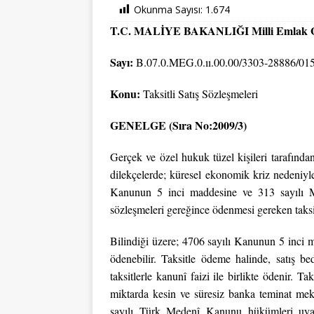
Okunma Sayısı:
1.674
T.C. MALİYE BAKANLIĞI Milli Emlak 
Sayı:
B.07.0.MEG.0.ıı.00.00/3303-28886/01
Konu:
Taksitli Satış Sözleşmeleri
GENELGE (Sıra No:2009/3)
Gerçek ve özel hukuk tüzel kişileri tarafında
dilekçelerde; küresel ekonomik kriz nedeniyl
Kanunun 5 inci maddesine ve 313 sayılı Mil
sözleşmeleri gereğince ödenmesi gereken taksit
Bilindiği üzere; 4706 sayılı Kanunun 5 inci m
ödenebilir. Taksitle ödeme halinde, satış bed
taksitlerle kanunî faizi ile birlikte ödenir. Ta
miktarda kesin ve süresiz banka teminat mek
sayılı Türk Medenî Kanunu hükümleri uyarı