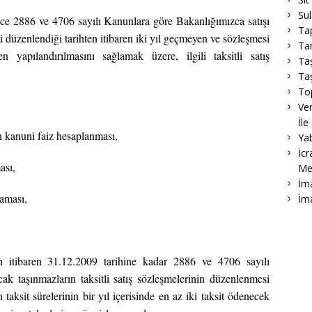
Su
nce 2886 ve 4706 sayılı Kanunlara göre Bakanlığımızca satışı
Ta
si düzenlendiği tarihten itibaren iki yıl geçmeyen ve sözleşmesi
Tar
n yapılandırılmasını sağlamak üzere, ilgili taksitli satış
Ta
Taş
To
Ver
İle
n kanuni faiz hesaplanması,
Ya
İcr
ası,
Me
İma
maması,
İm
n itibaren 31.12.2009 tarihine kadar 2886 ve 4706 sayılı
ak taşınmazların taksitli satış sözleşmelerinin düzenlenmesi
taksit sürelerinin bir yıl içerisinde en az iki taksit ödenecek