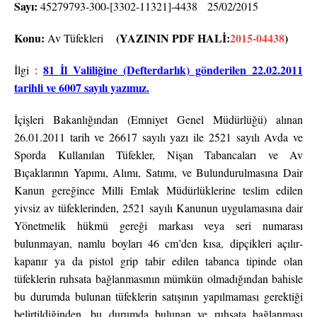
Sayı:
45279793-300-[3302-11321]-4438 25/02/2015
Konu:
(YAZININ PDF HALİ:
2015-04438
)
Av Tüfekleri
81 İl Valiliğine (Defterdarlık) gönderilen 22.02.2011
İlgi :
tarihli ve 6007 sayılı yazımız.
İçişleri Bakanlığından (Emniyet Genel Müdürlüğü) alınan
26.01.2011 tarih ve 26617 sayılı yazı ile 2521 sayılı Avda ve
Sporda Kullanılan Tüfekler, Nişan Tabancaları ve Av
Bıçaklarının Yapımı, Alımı, Satımı, ve Bulundurulmasına Dair
Kanun gereğince Milli Emlak Müdürlüklerine teslim edilen
yivsiz av tüfeklerinden, 2521 sayılı Kanunun uygulamasına dair
Yönetmelik hükmü gereği markası veya seri numarası
bulunmayan, namlu boyları 46 cm’den kısa, dipçikleri açılır­
kapanır ya da pistol grip tabir edilen tabanca tipinde olan
tüfeklerin ruhsata bağlanmasının mümkün olmadığından bahisle
bu durumda bulunan tüfeklerin satışının yapılmaması gerektiği
belirtildiğinden, bu durumda bulunan ve ruhsata bağlanması