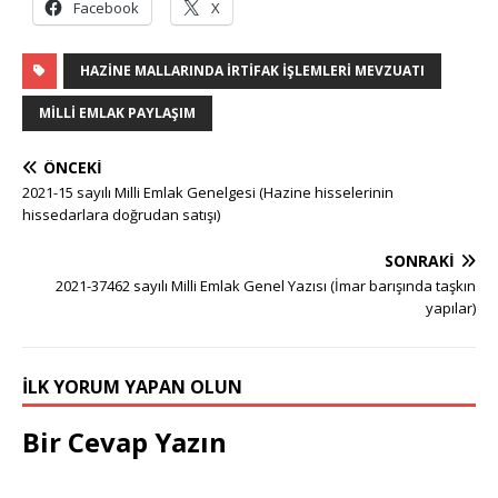
Facebook
X
HAZINE MALLARINDA İRTIFAK İŞLEMLERI MEVZUATI
MILLI EMLAK PAYLAŞIM
ÖNCEKI
2021-15 sayılı Milli Emlak Genelgesi (Hazine hisselerinin
hissedarlara doğrudan satışı)
SONRAKI
2021-37462 sayılı Milli Emlak Genel Yazısı (İmar barışında taşkın
yapılar)
İLK YORUM YAPAN OLUN
Bir Cevap Yazın