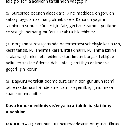
faiz gibi fer’i alacakların tahsilinden vazgeçilir.
(6) Süresinde ödenen alacaklara, 7 nci maddede öngörülen
katsayı uygulaması hariç olmak üzere Kanunun yayımı
tarihinden sonraki süreler için faiz, gecikme zammı, gecikme
cezası gibi herhangi bir fer’i alacak tatbik edilmez.
(7) Borçların süresi içerisinde ödenmemesi sebebiyle kesin izin,
kesin tahsis, kullandırma kararı, irtifak hakkı, kullanma izni ve
kiralama işlemleri iptal edilenler tarafından borçlar Tebliğde
belirtilen şekilde ödense dahi, iptal işlemi ihya edilmez ve
geçerliliğini korur.
(8) Başvuru ve taksit ödeme sürelerinin son gününün resmî
tatile rastlaması hâlinde süre, tatili izleyen ilk iş günü mesai
saati sonunda biter.
Dava konusu edilmiş ve/veya icra takibi başlatılmış
alacaklar
MADDE 9 –
(1) Kanunun 10 uncu maddesinin onüçüncü fıkrası