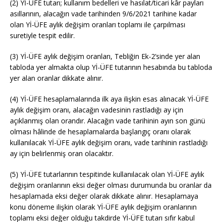
(2) Yİ-ÜFE tutarı; kullanım bedelleri ve hasılat/ticari kâr payları
asıllarının, alacağın vade tarihinden 9/6/2021 tarihine kadar
olan Yİ-ÜFE aylık değişim oranları toplamı ile çarpılması
suretiyle tespit edilir.
(3) Yİ-ÜFE aylık değişim oranları, Tebliğin Ek-2’sinde yer alan
tabloda yer almakta olup Yİ-ÜFE tutarının hesabında bu tabloda
yer alan oranlar dikkate alınır.
(4) Yİ-ÜFE hesaplamalarında ilk aya ilişkin esas alınacak Yİ-ÜFE
aylık değişim oranı, alacağın vadesinin rastladığı ay için
açıklanmış olan orandır. Alacağın vade tarihinin ayın son günü
olması hâlinde de hesaplamalarda başlangıç oranı olarak
kullanılacak Yİ-ÜFE aylık değişim oranı, vade tarihinin rastladığı
ay için belirlenmiş oran olacaktır.
(5) Yİ-ÜFE tutarlarının tespitinde kullanılacak olan Yİ-ÜFE aylık
değişim oranlarının eksi değer olması durumunda bu oranlar da
hesaplamada eksi değer olarak dikkate alınır. Hesaplamaya
konu döneme ilişkin olarak Yİ-ÜFE aylık değişim oranlarının
toplamı eksi değer olduğu takdirde Yİ-ÜFE tutarı sıfır kabul