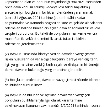
kapsamında olan ve Kanunun yayımlandığı 9/6/2021 tarihinden
önce dava konusu edilmiş ve/veya icra takibi başlatılmış
alacaklar için borçluların bu fıkra hükmünden yararlanmak
üzere 31 Ağustos 2021 tarihine (bu tarih dâhil) kadar
başvurmaları ve Kanunda öngörülen süre ve şekilde alacaklarını
ödemeleri halinde bunlar için açılan davalar sonlandırılır ve icra
takipleri durdurulur. Bu takdirde borçluların mahkeme ve icra
masrafları ile vekâlet ücretini ilk taksit tutarı ile birlikte
ödemeleri gerekmektedir.
(2) Başvuru sırasında İdareye verilen davadan vazgeçmeye
ilişkin hususların da yer aldığı dilekçenin İdareye verildiği tarih,
ilgili yargı merciine verildiği tarih sayılır ve dilekçenin bir örneği
derhal davanın bulunduğu yargı merciine gönderilir.
(3) Borçlular tarafından, davadan vazgeçilmesi hâlinde İdarece
de ihtilaflar sürdürülmez.
(4) Başvuruda bulunan ve açtıkları davalardan vazgeçen
borçluların bu ihtilaflarıyla ilgili olarak karar tarihine
bakılmaksızın Kanunun yayımlandığı 9/6/2021 tarihinden sonra