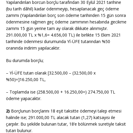
Yapılandırılan borcun borçlu tarafından 30 Eylül 2021 tarihine
(bu tarih dâhil) kadar ödenmeyip, hesaplanacak geç ödeme
zammı (Yapılandırılan borç son ödeme tarihinden 15 gün sonra
ödenmesine rağmen geç ödeme zammının hesabında gecikme
zammı 15 gün yerine tam ay olarak dikkate alınmıştır.
291.000,00 TL x %1,6= 4.656,00 TL) ile birlikte 15 Ekim 2021
tarihinde ödenmesi durumunda Yİ-ÜFE tutarından %50
oranında indirim yapılacaktır.
Bu durumda borçlu;
– Yİ-ÜFE tutarı olarak [32.500,00 – (32.500,00 x
%50)=]16.250,00 TL,
– Toplamda ise (258.500,00 + 16.250,00=) 274.750,00 TL
ödeme yapacaktır.
2)
Borçlunun borçlarını 18 eşit taksitte ödemeyi talep etmesi
halinde ise; 291.000,00 TL alacak tutarı (1,27) katsayısı ile
çarpılır. Bu şekilde bulunan tutar, 18’e bölünmek suretiyle taksit
tutarı bulunur.