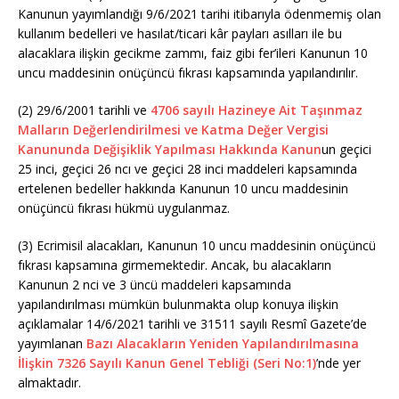
Kanunun yayımlandığı 9/6/2021 tarihi itibarıyla ödenmemiş olan
kullanım bedelleri ve hasılat/ticari kâr payları asılları ile bu
alacaklara ilişkin gecikme zammı, faiz gibi fer’ileri Kanunun 10
uncu maddesinin onüçüncü fıkrası kapsamında yapılandırılır.
(2) 29/6/2001 tarihli ve
4706 sayılı Hazineye Ait Taşınmaz
Malların Değerlendirilmesi ve Katma Değer Vergisi
Kanununda Değişiklik Yapılması Hakkında Kanun
un geçici
25 inci, geçici 26 ncı ve geçici 28 inci maddeleri kapsamında
ertelenen bedeller hakkında Kanunun 10 uncu maddesinin
onüçüncü fıkrası hükmü uygulanmaz.
(3) Ecrimisil alacakları, Kanunun 10 uncu maddesinin onüçüncü
fıkrası kapsamına girmemektedir. Ancak, bu alacakların
Kanunun 2 nci ve 3 üncü maddeleri kapsamında
yapılandırılması mümkün bulunmakta olup konuya ilişkin
açıklamalar 14/6/2021 tarihli ve 31511 sayılı Resmî Gazete’de
yayımlanan
Bazı Alacakların Yeniden Yapılandırılmasına
İlişkin 7326 Sayılı Kanun Genel Tebliği (Seri No:1)
’nde yer
almaktadır.