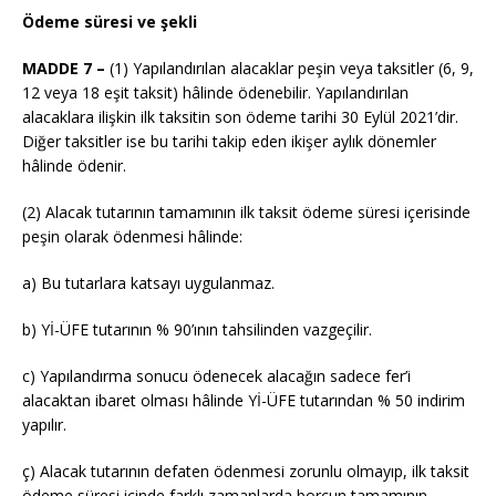
Ödeme süresi ve şekli
MADDE 7 –
(1) Yapılandırılan alacaklar peşin veya taksitler (6, 9,
12 veya 18 eşit taksit) hâlinde ödenebilir. Yapılandırılan
alacaklara ilişkin ilk taksitin son ödeme tarihi 30 Eylül 2021’dir.
Diğer taksitler ise bu tarihi takip eden ikişer aylık dönemler
hâlinde ödenir.
(2) Alacak tutarının tamamının ilk taksit ödeme süresi içerisinde
peşin olarak ödenmesi hâlinde:
a) Bu tutarlara katsayı uygulanmaz.
b) Yİ-ÜFE tutarının % 90’ının tahsilinden vazgeçilir.
c) Yapılandırma sonucu ödenecek alacağın sadece fer’i
alacaktan ibaret olması hâlinde Yİ-ÜFE tutarından % 50 indirim
yapılır.
ç) Alacak tutarının defaten ödenmesi zorunlu olmayıp, ilk taksit
ödeme süresi içinde farklı zamanlarda borcun tamamının