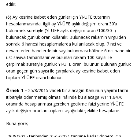
edilir.
(6) Ay kesrine isabet eden günler için Yİ-ÜFE tutarının
hesaplanmasında, ilgili ay Yİ-ÜFE aylık değişim oranı 30’a
bölünmek suretiyle (Yİ-ÜFE aylık değişim oranı/100/30=)
bulunacak günlük oran kullanılır. Bulunacak rakamın virgülden
sonraki 6 hanesi hesaplamalarda kullanılacak olup, 7 nci ve
devam eden hanelerde bir sayı bulunması hâlinde 6 ncı hane bir
üst sayıya tamamlanır ve bulunan rakam 100 sayısı ile
çarpılmak suretiyle günlük Yİ-ÜFE oranı bulunur. Bulunan günlük
oran geçen gün sayısı ile çarpılarak ay kesrine isabet eden
toplam Yİ-ÜFE oranı bulunur.
Örnek 1 –
25/8/2015 vadeli bir alacağın Kanunun yayımı tarihi
itibarıyla ödenmemiş olması hâlinde bu alacağa %111,6476
oranında hesaplanması gereken gecikme faizi yerine Yİ-ÜFE
aylık değişim oranları toplamı aşağıdaki şekilde hesaplanır.
Buna göre;
-26/8/2015 tarihinden 25/5/2021 tarihine kadar dönem için