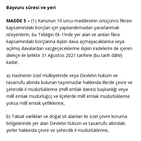
Başvuru süresi ve yeri
MADDE 5 –
(1) Kanunun 10 uncu maddesinin onüçüncü fıkrası
kapsamındaki borçları için yapılandırmadan yararlanmak
isteyenlerin, bu Tebliğin Ek-1’inde yer alan ve anılan fıkra
kapsamındaki borçlarına ilişkin dava açmayacaklarına veya
açılmış davalardan vazgeçeceklerine ilişkin iradelerini de içeren
dilekçe ile birlikte 31 Ağustos 2021 tarihine (bu tarih dâhil)
kadar;
a) Hazinenin özel mülkiyetinde veya Devletin hüküm ve
tasarrufu altında bulunan taşınmazlar hakkında illerde çevre ve
şehircilik il müdürlüklerine (millî emlak dairesi başkanlığı veya
millî emlak müdürlüğü) ve ilçelerde millî emlak müdürlüklerine
yoksa millî emlak şefliklerine,
b) Tabiat varlıkları ve doğal sit alanları ile özel çevre koruma
bölgelerinde yer alan Devletin hüküm ve tasarrufu altındaki
yerler hakkında çevre ve şehircilik il müdürlüklerine,