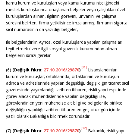
kamu kurum ve kuruluşları veya kamu kurumu niteliğindeki
meslek kuruluşlarınca onaylanan belgeler veya çalıştıkları özel
kuruluşlardan alınan, ilgilinin görevini, unvanını ve çalışma
süresini belirten, firma yetkilisince imzalanmış, firmanın sigorta
sicil numarasının da yazıldığı belgeler,
ile belgelendirilir. Ayrıca, özel kuruluşlarda yapılan çalışmaları
teyit etmek üzere ilgili sosyal güvenlik kurumundan alınan
belgelerin ibrazı gerekir.
[31]
(6)
(Değişik fıkra:
27.10.2016/29870
)
Lisanslandırılan
kurum ve kuruluşlar; ortaklarında, ortaklarının ve kuruluşun
adında ve adreslerinde yapılan değişikliği, değişikliğin ticaret sicil
gazetesinde yayımlandığı tarihten itibaren; riskli yapı tespitinde
görev alacak mühendislerinde yapılan değişikliği ise,
görevlendirilen yeni mühendise ait bilgi ve belgeler ile birlikte
değişikliğin yapıldığı tarihten itibaren en geç otuz gün içinde
yazılı olarak Bakanlığa bildirmek zorundadır.
[32]
(7)
(Değişik fıkra:
27.10.2016/29870
)
Bakanlık, riskli yapı