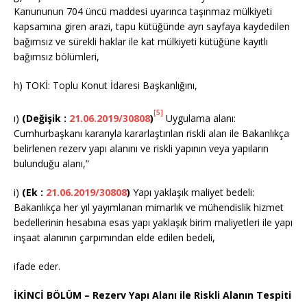
Kanununun 704 üncü maddesi uyarınca taşınmaz mülkiyeti
kapsamına giren arazi, tapu kütüğünde ayrı sayfaya kaydedilen
bağımsız ve sürekli haklar ile kat mülkiyeti kütüğüne kayıtlı
bağımsız bölümleri,
h) TOKİ: Toplu Konut İdaresi Başkanlığını,
[5]
ı)
(Değişik :
21.06.2019/30808
)
Uygulama alanı:
Cumhurbaşkanı kararıyla kararlaştırılan riskli alan ile Bakanlıkça
belirlenen rezerv yapı alanını ve riskli yapının veya yapıların
bulunduğu alanı,”
i)
(Ek :
21.06.2019/30808
)
Yapı yaklaşık maliyet bedeli:
Bakanlıkça her yıl yayımlanan mimarlık ve mühendislik hizmet
bedellerinin hesabına esas yapı yaklaşık birim maliyetleri ile yapı
inşaat alanının çarpımından elde edilen bedeli,
ifade eder.
İKİNCİ BÖLÜM – Rezerv Yapı Alanı ile Riskli Alanın Tespiti