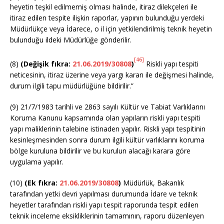
heyetin teşkil edilmemiş olması halinde, itiraz dilekçeleri ile
itiraz edilen tespite ilişkin raporlar, yapının bulunduğu yerdeki
Müdürlükçe veya İdarece, o il için yetkilendirilmiş teknik heyetin
bulunduğu ildeki Müdürlüğe gönderilir.
[46]
(8)
(Değişik fıkra:
21.06.2019/30808
)
Riskli yapı tespiti
neticesinin, itiraz üzerine veya yargı kararı ile değişmesi halinde,
durum ilgili tapu müdürlüğüne bildirilir.”
(9) 21/7/1983 tarihli ve 2863 sayılı Kültür ve Tabiat Varlıklarını
Koruma Kanunu kapsamında olan yapıların riskli yapı tespiti
yapı maliklerinin talebine istinaden yapılır. Riskli yapı tespitinin
kesinleşmesinden sonra durum ilgili kültür varlıklarını koruma
bölge kuruluna bildirilir ve bu kurulun alacağı karara göre
uygulama yapılır.
(10)
(Ek fıkra:
21.06.2019/30808
)
Müdürlük, Bakanlık
tarafından yetki devri yapılması durumunda İdare ve teknik
heyetler tarafından riskli yapı tespit raporunda tespit edilen
teknik inceleme eksikliklerinin tamamının, raporu düzenleyen