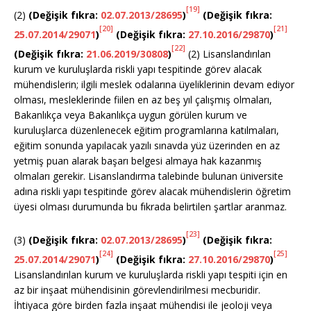
[19]
(2)
(Değişik fıkra:
02.07.2013/28695
)
(Değişik fıkra:
[20]
[21]
25.07.2014/29071
)
(Değişik fıkra:
27.10.2016/29870
)
[22]
(Değişik fıkra:
21.06.2019/30808
)
(2) Lisanslandırılan
kurum ve kuruluşlarda riskli yapı tespitinde görev alacak
mühendislerin; ilgili meslek odalarına üyeliklerinin devam ediyor
olması, mesleklerinde fiilen en az beş yıl çalışmış olmaları,
Bakanlıkça veya Bakanlıkça uygun görülen kurum ve
kuruluşlarca düzenlenecek eğitim programlarına katılmaları,
eğitim sonunda yapılacak yazılı sınavda yüz üzerinden en az
yetmiş puan alarak başarı belgesi almaya hak kazanmış
olmaları gerekir. Lisanslandırma talebinde bulunan üniversite
adına riskli yapı tespitinde görev alacak mühendislerin öğretim
üyesi olması durumunda bu fıkrada belirtilen şartlar aranmaz.
[23]
(3)
(Değişik fıkra:
02.07.2013/28695
)
(Değişik fıkra:
[24]
[25]
25.07.2014/29071
)
(Değişik fıkra:
27.10.2016/29870
)
Lisanslandırılan kurum ve kuruluşlarda riskli yapı tespiti için en
az bir inşaat mühendisinin görevlendirilmesi mecburidir.
İhtiyaca göre birden fazla inşaat mühendisi ile jeoloji veya