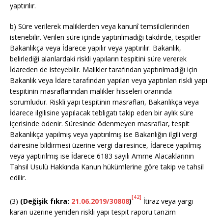
yaptırılır.
b) Süre verilerek maliklerden veya kanunî temsilcilerinden
istenebilir. Verilen süre içinde yaptırılmadığı takdirde, tespitler
Bakanlıkça veya İdarece yapılır veya yaptırılır. Bakanlık,
belirlediği alanlardaki riskli yapıların tespitini süre vererek
İdareden de isteyebilir. Malikler tarafından yaptırılmadığı için
Bakanlık veya İdare tarafından yapılan veya yaptırılan riskli yapı
tespitinin masraflarından malikler hisseleri oranında
sorumludur. Riskli yapı tespitinin masrafları, Bakanlıkça veya
İdarece ilgilisine yapılacak tebligatı takip eden bir aylık süre
içerisinde ödenir. Süresinde ödenmeyen masraflar, tespit
Bakanlıkça yapılmış veya yaptırılmış ise Bakanlığın ilgili vergi
dairesine bildirmesi üzerine vergi dairesince, İdarece yapılmış
veya yaptırılmış ise İdarece 6183 sayılı Amme Alacaklarının
Tahsil Usulü Hakkında Kanun hükümlerine göre takip ve tahsil
edilir.
[42]
(3)
(Değişik fıkra:
21.06.2019/30808
)
İtiraz veya yargı
kararı üzerine yeniden riskli yapı tespit raporu tanzim