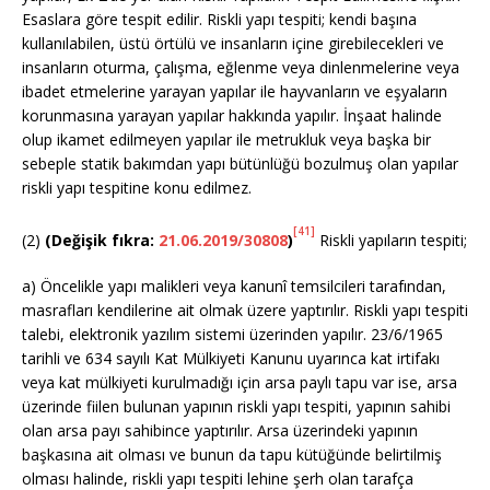
Esaslara göre tespit edilir. Riskli yapı tespiti; kendi başına
kullanılabilen, üstü örtülü ve insanların içine girebilecekleri ve
insanların oturma, çalışma, eğlenme veya dinlenmelerine veya
ibadet etmelerine yarayan yapılar ile hayvanların ve eşyaların
korunmasına yarayan yapılar hakkında yapılır. İnşaat halinde
olup ikamet edilmeyen yapılar ile metrukluk veya başka bir
sebeple statik bakımdan yapı bütünlüğü bozulmuş olan yapılar
riskli yapı tespitine konu edilmez.
[41]
(2)
(Değişik fıkra:
21.06.2019/30808
)
Riskli yapıların tespiti;
a) Öncelikle yapı malikleri veya kanunî temsilcileri tarafından,
masrafları kendilerine ait olmak üzere yaptırılır. Riskli yapı tespiti
talebi, elektronik yazılım sistemi üzerinden yapılır. 23/6/1965
tarihli ve 634 sayılı Kat Mülkiyeti Kanunu uyarınca kat irtifakı
veya kat mülkiyeti kurulmadığı için arsa paylı tapu var ise, arsa
üzerinde fiilen bulunan yapının riskli yapı tespiti, yapının sahibi
olan arsa payı sahibince yaptırılır. Arsa üzerindeki yapının
başkasına ait olması ve bunun da tapu kütüğünde belirtilmiş
olması halinde, riskli yapı tespiti lehine şerh olan tarafça