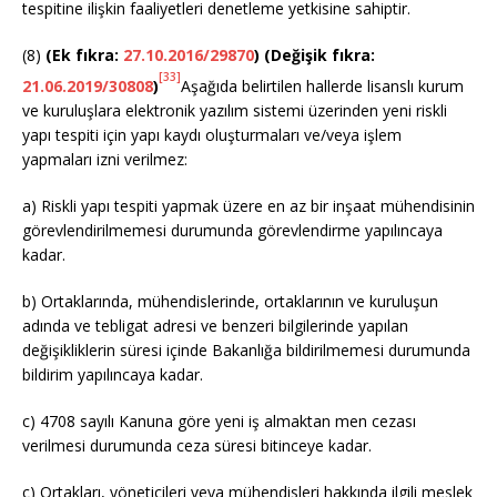
tespitine ilişkin faaliyetleri denetleme yetkisine sahiptir.
(8)
(Ek fıkra:
27.10.2016/29870
) (Değişik fıkra:
[33]
21.06.2019/30808
)
Aşağıda belirtilen hallerde lisanslı kurum
ve kuruluşlara elektronik yazılım sistemi üzerinden yeni riskli
yapı tespiti için yapı kaydı oluşturmaları ve/veya işlem
yapmaları izni verilmez:
a) Riskli yapı tespiti yapmak üzere en az bir inşaat mühendisinin
görevlendirilmemesi durumunda görevlendirme yapılıncaya
kadar.
b) Ortaklarında, mühendislerinde, ortaklarının ve kuruluşun
adında ve tebligat adresi ve benzeri bilgilerinde yapılan
değişikliklerin süresi içinde Bakanlığa bildirilmemesi durumunda
bildirim yapılıncaya kadar.
c) 4708 sayılı Kanuna göre yeni iş almaktan men cezası
verilmesi durumunda ceza süresi bitinceye kadar.
ç) Ortakları, yöneticileri veya mühendisleri hakkında ilgili meslek