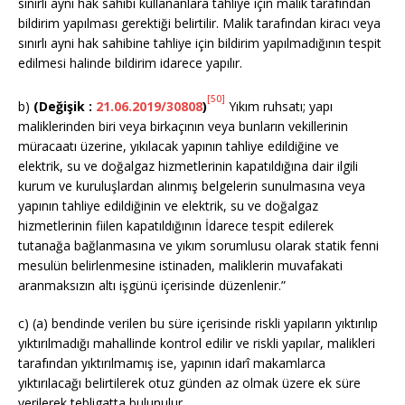
sınırlı ayni hak sahibi kullananlara tahliye için malik tarafından
bildirim yapılması gerektiği belirtilir. Malik tarafından kiracı veya
sınırlı ayni hak sahibine tahliye için bildirim yapılmadığının tespit
edilmesi halinde bildirim idarece yapılır.
[50]
b)
(Değişik :
21.06.2019/30808
)
Yıkım ruhsatı; yapı
maliklerinden biri veya birkaçının veya bunların vekillerinin
müracaatı üzerine, yıkılacak yapının tahliye edildiğine ve
elektrik, su ve doğalgaz hizmetlerinin kapatıldığına dair ilgili
kurum ve kuruluşlardan alınmış belgelerin sunulmasına veya
yapının tahliye edildiğinin ve elektrik, su ve doğalgaz
hizmetlerinin fiilen kapatıldığının İdarece tespit edilerek
tutanağa bağlanmasına ve yıkım sorumlusu olarak statik fenni
mesulün belirlenmesine istinaden, maliklerin muvafakati
aranmaksızın altı işgünü içerisinde düzenlenir.”
c) (a) bendinde verilen bu süre içerisinde riskli yapıların yıktırılıp
yıktırılmadığı mahallinde kontrol edilir ve riskli yapılar, malikleri
tarafından yıktırılmamış ise, yapının idarî makamlarca
yıktırılacağı belirtilerek otuz günden az olmak üzere ek süre
verilerek tebligatta bulunulur.