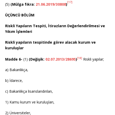
[17]
(5)
(Mülga fıkra:
21.06.2019/30808
)
ÜÇÜNCÜ BÖLÜM
Riskli Yapıların Tespiti, İtirazların Değerlendirilmesi ve
Yıkım İşlemleri
Riskli yapıların tespitinde görev alacak kurum ve
kuruluşlar
[18]
Madde 6-
(1)
(Değişik:
02.07.2013/28695
)
Riskli yapılar;
a) Bakanlıkça,
b) İdarece,
c) Bakanlıkça lisanslandırılan,
1) Kamu kurum ve kuruluşları,
2) Üniversiteler,