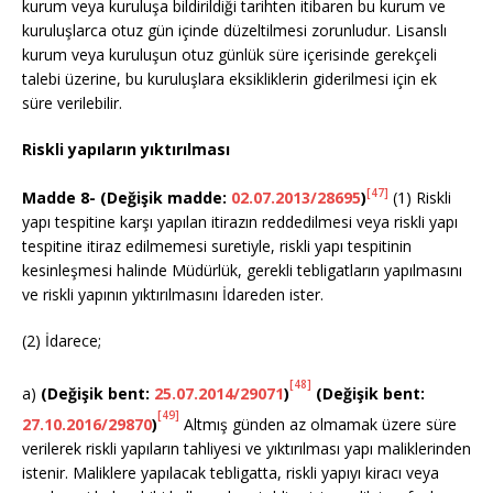
kurum veya kuruluşa bildirildiği tarihten itibaren bu kurum ve
kuruluşlarca otuz gün içinde düzeltilmesi zorunludur. Lisanslı
kurum veya kuruluşun otuz günlük süre içerisinde gerekçeli
talebi üzerine, bu kuruluşlara eksikliklerin giderilmesi için ek
süre verilebilir.
Riskli yapıların yıktırılması
[47]
Madde 8-
(Değişik madde:
02.07.2013/28695
)
(1) Riskli
yapı tespitine karşı yapılan itirazın reddedilmesi veya riskli yapı
tespitine itiraz edilmemesi suretiyle, riskli yapı tespitinin
kesinleşmesi halinde Müdürlük, gerekli tebligatların yapılmasını
ve riskli yapının yıktırılmasını İdareden ister.
(2) İdarece;
[48]
a)
(Değişik bent:
25.07.2014/29071
)
(Değişik bent:
[49]
27.10.2016/29870
)
Altmış günden az olmamak üzere süre
verilerek riskli yapıların tahliyesi ve yıktırılması yapı maliklerinden
istenir. Maliklere yapılacak tebligatta, riskli yapıyı kiracı veya