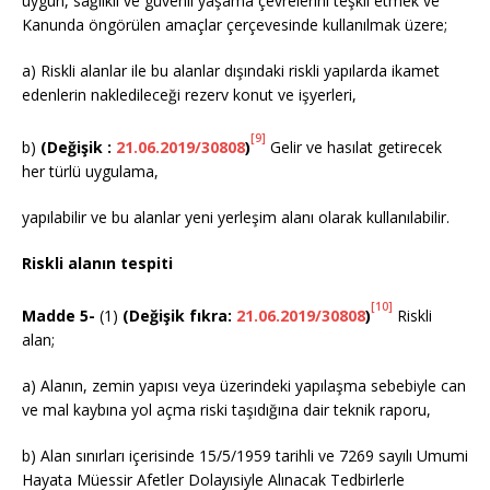
uygun, sağlıklı ve güvenli yaşama çevrelerini teşkil etmek ve
Kanunda öngörülen amaçlar çerçevesinde kullanılmak üzere;
a) Riskli alanlar ile bu alanlar dışındaki riskli yapılarda ikamet
edenlerin nakledileceği rezerv konut ve işyerleri,
[9]
b)
(Değişik :
21.06.2019/30808
)
Gelir ve hasılat getirecek
her türlü uygulama,
yapılabilir ve bu alanlar yeni yerleşim alanı olarak kullanılabilir.
Riskli alanın tespiti
[10]
Madde 5-
(1)
(Değişik fıkra:
21.06.2019/30808
)
Riskli
alan;
a) Alanın, zemin yapısı veya üzerindeki yapılaşma sebebiyle can
ve mal kaybına yol açma riski taşıdığına dair teknik raporu,
b) Alan sınırları içerisinde 15/5/1959 tarihli ve 7269 sayılı Umumi
Hayata Müessir Afetler Dolayısiyle Alınacak Tedbirlerle