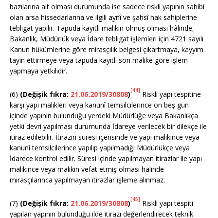
bazılarına ait olması durumunda ise sadece riskli yapının sahibi
olan arsa hissedarlarına ve ilgili aynî ve şahsî hak sahiplerine
tebligat yapılır. Tapuda kayıtlı malikin ölmüş olması hâlinde,
Bakanlık, Müdürlük veya İdare tebligat işlemleri için 4721 sayılı
Kanun hükümlerine göre mirasçılık belgesi çıkartmaya, kayyım
tayin ettirmeye veya tapuda kayıtlı son malike göre işlem
yapmaya yetkilidir.
[44]
(6)
(Değişik fıkra:
21.06.2019/30808
)
Riskli yapı tespitine
karşı yapı malikleri veya kanunî temsilcilerince on beş gün
içinde yapının bulunduğu yerdeki Müdürlüğe veya Bakanlıkça
yetki devri yapılması durumunda İdareye verilecek bir dilekçe ile
itiraz edilebilir. İtirazın süresi içerisinde ve yapı malikince veya
kanunî temsilcilerince yapılıp yapılmadığı Müdürlükçe veya
İdarece kontrol edilir. Süresi içinde yapılmayan itirazlar ile yapı
malikince veya malikin vefat etmiş olması halinde
mirasçılarınca yapılmayan itirazlar işleme alınmaz.
[45]
(7)
(Değişik fıkra:
21.06.2019/30808
)
Riskli yapı tespiti
yapılan yapının bulunduğu ilde itirazı değerlendirecek teknik