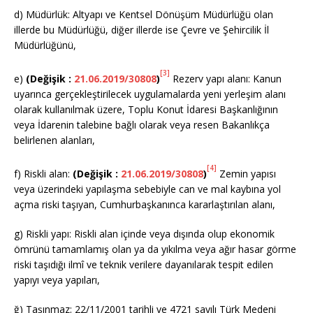
d) Müdürlük: Altyapı ve Kentsel Dönüşüm Müdürlüğü olan
illerde bu Müdürlüğü, diğer illerde ise Çevre ve Şehircilik İl
Müdürlüğünü,
[3]
e)
(Değişik :
21.06.2019/30808
)
Rezerv yapı alanı: Kanun
uyarınca gerçekleştirilecek uygulamalarda yeni yerleşim alanı
olarak kullanılmak üzere, Toplu Konut İdaresi Başkanlığının
veya İdarenin talebine bağlı olarak veya resen Bakanlıkça
belirlenen alanları,
[4]
f) Riskli alan:
(Değişik :
21.06.2019/30808
)
Zemin yapısı
veya üzerindeki yapılaşma sebebiyle can ve mal kaybına yol
açma riski taşıyan, Cumhurbaşkanınca kararlaştırılan alanı,
g) Riskli yapı: Riskli alan içinde veya dışında olup ekonomik
ömrünü tamamlamış olan ya da yıkılma veya ağır hasar görme
riski taşıdığı ilmî ve teknik verilere dayanılarak tespit edilen
yapıyı veya yapıları,
ğ) Taşınmaz: 22/11/2001 tarihli ve 4721 sayılı Türk Medeni