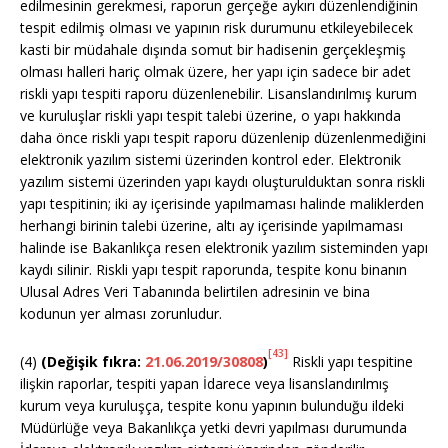
edilmesinin gerekmesi, raporun gerçeğe aykırı düzenlendiğinin
tespit edilmiş olması ve yapının risk durumunu etkileyebilecek
kasti bir müdahale dışında somut bir hadisenin gerçekleşmiş
olması halleri hariç olmak üzere, her yapı için sadece bir adet
riskli yapı tespiti raporu düzenlenebilir. Lisanslandırılmış kurum
ve kuruluşlar riskli yapı tespit talebi üzerine, o yapı hakkında
daha önce riskli yapı tespit raporu düzenlenip düzenlenmediğini
elektronik yazılım sistemi üzerinden kontrol eder. Elektronik
yazılım sistemi üzerinden yapı kaydı oluşturulduktan sonra riskli
yapı tespitinin; iki ay içerisinde yapılmaması halinde maliklerden
herhangi birinin talebi üzerine, altı ay içerisinde yapılmaması
halinde ise Bakanlıkça resen elektronik yazılım sisteminden yapı
kaydı silinir. Riskli yapı tespit raporunda, tespite konu binanın
Ulusal Adres Veri Tabanında belirtilen adresinin ve bina
kodunun yer alması zorunludur.
[43]
(4)
(Değişik fıkra:
21.06.2019/30808
)
Riskli yapı tespitine
ilişkin raporlar, tespiti yapan İdarece veya lisanslandırılmış
kurum veya kuruluşça, tespite konu yapının bulunduğu ildeki
Müdürlüğe veya Bakanlıkça yetki devri yapılması durumunda