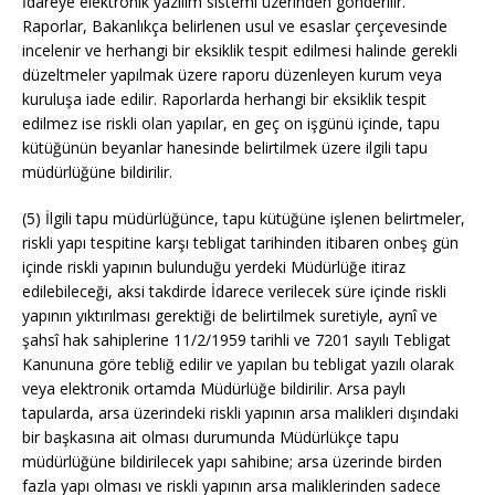
İdareye elektronik yazılım sistemi üzerinden gönderilir.
Raporlar, Bakanlıkça belirlenen usul ve esaslar çerçevesinde
incelenir ve herhangi bir eksiklik tespit edilmesi halinde gerekli
düzeltmeler yapılmak üzere raporu düzenleyen kurum veya
kuruluşa iade edilir. Raporlarda herhangi bir eksiklik tespit
edilmez ise riskli olan yapılar, en geç on işgünü içinde, tapu
kütüğünün beyanlar hanesinde belirtilmek üzere ilgili tapu
müdürlüğüne bildirilir.
(5) İlgili tapu müdürlüğünce, tapu kütüğüne işlenen belirtmeler,
riskli yapı tespitine karşı tebligat tarihinden itibaren onbeş gün
içinde riskli yapının bulunduğu yerdeki Müdürlüğe itiraz
edilebileceği, aksi takdirde İdarece verilecek süre içinde riskli
yapının yıktırılması gerektiği de belirtilmek suretiyle, aynî ve
şahsî hak sahiplerine 11/2/1959 tarihli ve 7201 sayılı Tebligat
Kanununa göre tebliğ edilir ve yapılan bu tebligat yazılı olarak
veya elektronik ortamda Müdürlüğe bildirilir. Arsa paylı
tapularda, arsa üzerindeki riskli yapının arsa malikleri dışındaki
bir başkasına ait olması durumunda Müdürlükçe tapu
müdürlüğüne bildirilecek yapı sahibine; arsa üzerinde birden
fazla yapı olması ve riskli yapının arsa maliklerinden sadece