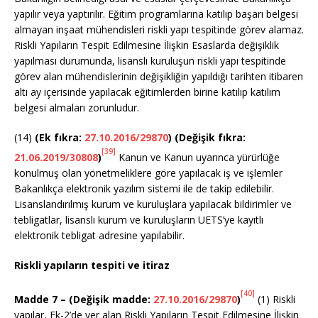
yapılır veya yaptırılır. Eğitim programlarına katılıp başarı belgesi
almayan inşaat mühendisleri riskli yapı tespitinde görev alamaz.
Riskli Yapıların Tespit Edilmesine İlişkin Esaslarda değişiklik
yapılması durumunda, lisanslı kuruluşun riskli yapı tespitinde
görev alan mühendislerinin değişikliğin yapıldığı tarihten itibaren
altı ay içerisinde yapılacak eğitimlerden birine katılıp katılım
belgesi almaları zorunludur.
(14)
(Ek fıkra:
27.10.2016/29870
) (Değişik fıkra:
[39]
21.06.2019/30808
)
Kanun ve Kanun uyarınca yürürlüğe
konulmuş olan yönetmeliklere göre yapılacak iş ve işlemler
Bakanlıkça elektronik yazılım sistemi ile de takip edilebilir.
Lisanslandırılmış kurum ve kuruluşlara yapılacak bildirimler ve
tebligatlar, lisanslı kurum ve kuruluşların UETS’ye kayıtlı
elektronik tebligat adresine yapılabilir.
Riskli yapıların tespiti ve itiraz
[40]
Madde 7 – (Değişik madde:
27.10.2016/29870
)
(1) Riskli
yapılar, Ek-2’de yer alan Riskli Yapıların Tespit Edilmesine İlişkin