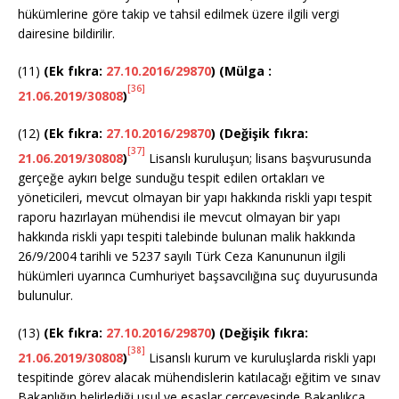
hükümlerine göre takip ve tahsil edilmek üzere ilgili vergi
dairesine bildirilir.
(11)
(Ek fıkra:
27.10.2016/29870
) (Mülga :
[36]
21.06.2019/30808
)
(12)
(Ek fıkra:
27.10.2016/29870
) (Değişik fıkra:
[37]
21.06.2019/30808
)
Lisanslı kuruluşun; lisans başvurusunda
gerçeğe aykırı belge sunduğu tespit edilen ortakları ve
yöneticileri, mevcut olmayan bir yapı hakkında riskli yapı tespit
raporu hazırlayan mühendisi ile mevcut olmayan bir yapı
hakkında riskli yapı tespiti talebinde bulunan malik hakkında
26/9/2004 tarihli ve 5237 sayılı Türk Ceza Kanununun ilgili
hükümleri uyarınca Cumhuriyet başsavcılığına suç duyurusunda
bulunulur.
(13)
(Ek fıkra:
27.10.2016/29870
) (Değişik fıkra:
[38]
21.06.2019/30808
)
Lisanslı kurum ve kuruluşlarda riskli yapı
tespitinde görev alacak mühendislerin katılacağı eğitim ve sınav
Bakanlığın belirlediği usul ve esaslar çerçevesinde Bakanlıkça