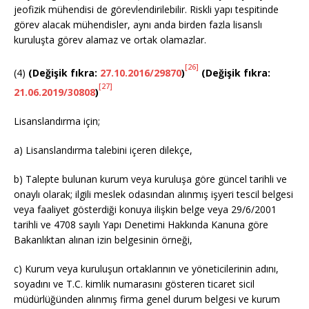
jeofizik mühendisi de görevlendirilebilir. Riskli yapı tespitinde
görev alacak mühendisler, aynı anda birden fazla lisanslı
kuruluşta görev alamaz ve ortak olamazlar.
[26]
(4)
(Değişik fıkra:
27.10.2016/29870
)
(Değişik fıkra:
[27]
21.06.2019/30808
)
Lisanslandırma için;
a) Lisanslandırma talebini içeren dilekçe,
b) Talepte bulunan kurum veya kuruluşa göre güncel tarihli ve
onaylı olarak; ilgili meslek odasından alınmış işyeri tescil belgesi
veya faaliyet gösterdiği konuya ilişkin belge veya 29/6/2001
tarihli ve 4708 sayılı Yapı Denetimi Hakkında Kanuna göre
Bakanlıktan alınan izin belgesinin örneği,
c) Kurum veya kuruluşun ortaklarının ve yöneticilerinin adını,
soyadını ve T.C. kimlik numarasını gösteren ticaret sicil
müdürlüğünden alınmış firma genel durum belgesi ve kurum