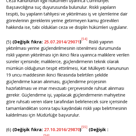
Ceza Kanununun ilgili hükümleri uyarınca Cumhuriyet
Başsavcılığına suç duyurusunda bulunulur. Riskli yapıların
tespiti, bu yapıların tahliyesi ve yıktırılması iş ve işlemlerine dair
görevlerinin gereklerini yerine getirmeyen kamu görevlileri
hakkında ise, tabi oldukları ceza ve disiplin hükümleri uygulanır.
[54]
(5)
(Değişik fıkra:
25.07.2014/29071
)
Riskli yapının
yıktırılması yerine güçlendirilmesinin istenilmesi durumunda
riskli yapının yıktırılması için ikinci fıkra uyarınca maliklere verilen
süreler içerisinde; maliklerce, güçlendirmenin teknik olarak
mümkün olduğunun tespit ettirilmesi, Kat Mülkiyeti Kanununun
19 uncu maddesinin ikinci fıkrasında belirtilen şekilde
güçlendirme kararı alınması, güçlendirme projesinin
hazırlatılması ve imar mevzuatı çerçevesinde ruhsat alınması
gerekir. Güçlendirme işi, yapılacak güçlendirmenin mahiyetine
göre ruhsatı veren idare tarafından belirlenecek süre içerisinde
tamamlandıktan sonra tapu kaydındaki riskli yapı belirtmesinin
kaldırılması için Müdürlüğe başvurulur.
[55]
(6)
(Değişik fıkra:
27.10.2016/29870
)
(Değişik :
[56]