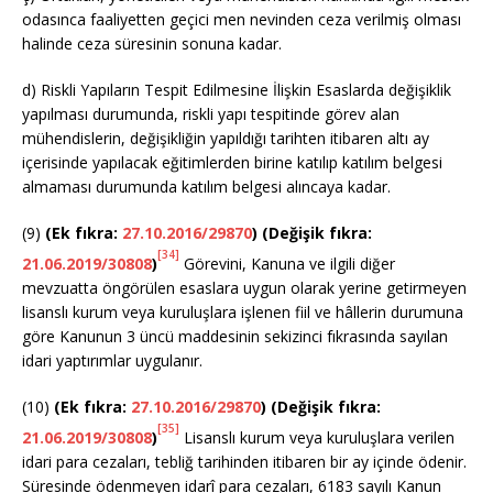
odasınca faaliyetten geçici men nevinden ceza verilmiş olması
halinde ceza süresinin sonuna kadar.
d) Riskli Yapıların Tespit Edilmesine İlişkin Esaslarda değişiklik
yapılması durumunda, riskli yapı tespitinde görev alan
mühendislerin, değişikliğin yapıldığı tarihten itibaren altı ay
içerisinde yapılacak eğitimlerden birine katılıp katılım belgesi
almaması durumunda katılım belgesi alıncaya kadar.
(9)
(Ek fıkra:
27.10.2016/29870
) (Değişik fıkra:
[34]
21.06.2019/30808
)
Görevini, Kanuna ve ilgili diğer
mevzuatta öngörülen esaslara uygun olarak yerine getirmeyen
lisanslı kurum veya kuruluşlara işlenen fiil ve hâllerin durumuna
göre Kanunun 3 üncü maddesinin sekizinci fıkrasında sayılan
idari yaptırımlar uygulanır.
(10)
(Ek fıkra:
27.10.2016/29870
) (Değişik fıkra:
[35]
21.06.2019/30808
)
Lisanslı kurum veya kuruluşlara verilen
idari para cezaları, tebliğ tarihinden itibaren bir ay içinde ödenir.
Süresinde ödenmeyen idarî para cezaları, 6183 sayılı Kanun