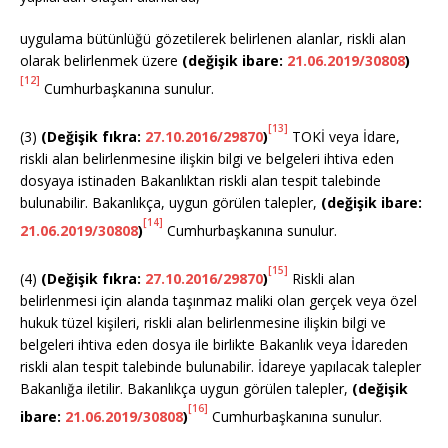
uygulama bütünlüğü gözetilerek belirlenen alanlar, riskli alan
olarak belirlenmek üzere
(değişik ibare:
21.06.2019/30808
)
[12]
Cumhurbaşkanına sunulur.
[13]
(3)
(Değişik fıkra:
27.10.2016/29870
)
TOKİ veya İdare,
riskli alan belirlenmesine ilişkin bilgi ve belgeleri ihtiva eden
dosyaya istinaden Bakanlıktan riskli alan tespit talebinde
bulunabilir. Bakanlıkça, uygun görülen talepler,
(değişik ibare:
[14]
21.06.2019/30808
)
Cumhurbaşkanına sunulur.
[15]
(4)
(Değişik fıkra:
27.10.2016/29870
)
Riskli alan
belirlenmesi için alanda taşınmaz maliki olan gerçek veya özel
hukuk tüzel kişileri, riskli alan belirlenmesine ilişkin bilgi ve
belgeleri ihtiva eden dosya ile birlikte Bakanlık veya İdareden
riskli alan tespit talebinde bulunabilir. İdareye yapılacak talepler
Bakanlığa iletilir. Bakanlıkça uygun görülen talepler,
(değişik
[16]
ibare:
21.06.2019/30808
)
Cumhurbaşkanına sunulur.