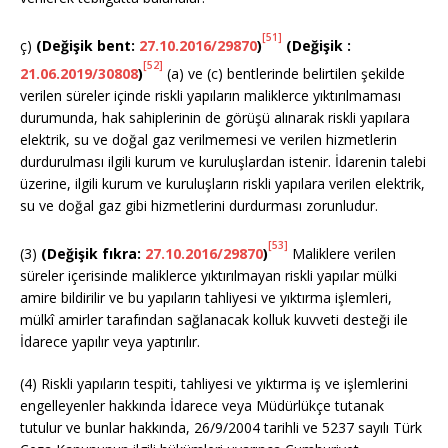
[51]
ç)
(Değişik bent:
27.10.2016/29870
)
(Değişik :
[52]
21.06.2019/30808
)
(a) ve (c) bentlerinde belirtilen şekilde
verilen süreler içinde riskli yapıların maliklerce yıktırılmaması
durumunda, hak sahiplerinin de görüşü alınarak riskli yapılara
elektrik, su ve doğal gaz verilmemesi ve verilen hizmetlerin
durdurulması ilgili kurum ve kuruluşlardan istenir. İdarenin talebi
üzerine, ilgili kurum ve kuruluşların riskli yapılara verilen elektrik,
su ve doğal gaz gibi hizmetlerini durdurması zorunludur.
[53]
(3)
(Değişik fıkra:
27.10.2016/29870
)
Maliklere verilen
süreler içerisinde maliklerce yıktırılmayan riskli yapılar mülki
amire bildirilir ve bu yapıların tahliyesi ve yıktırma işlemleri,
mülkî amirler tarafından sağlanacak kolluk kuvveti desteği ile
İdarece yapılır veya yaptırılır.
(4) Riskli yapıların tespiti, tahliyesi ve yıktırma iş ve işlemlerini
engelleyenler hakkında İdarece veya Müdürlükçe tutanak
tutulur ve bunlar hakkında, 26/9/2004 tarihli ve 5237 sayılı Türk