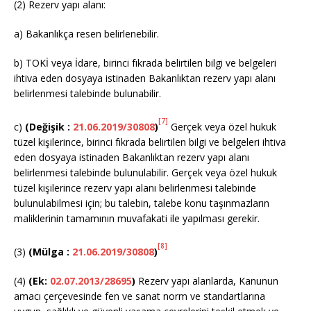
(2) Rezerv yapı alanı:
a) Bakanlıkça resen belirlenebilir.
b) TOKİ veya İdare, birinci fıkrada belirtilen bilgi ve belgeleri
ihtiva eden dosyaya istinaden Bakanlıktan rezerv yapı alanı
belirlenmesi talebinde bulunabilir.
[7]
c)
(Değişik :
21.06.2019/30808
)
Gerçek veya özel hukuk
tüzel kişilerince, birinci fıkrada belirtilen bilgi ve belgeleri ihtiva
eden dosyaya istinaden Bakanlıktan rezerv yapı alanı
belirlenmesi talebinde bulunulabilir. Gerçek veya özel hukuk
tüzel kişilerince rezerv yapı alanı belirlenmesi talebinde
bulunulabilmesi için; bu talebin, talebe konu taşınmazların
maliklerinin tamamının muvafakati ile yapılması gerekir.
[8]
(3)
(Mülga :
21.06.2019/30808
)
(4)
(Ek:
02.07.2013/28695
)
Rezerv yapı alanlarda, Kanunun
amacı çerçevesinde fen ve sanat norm ve standartlarına