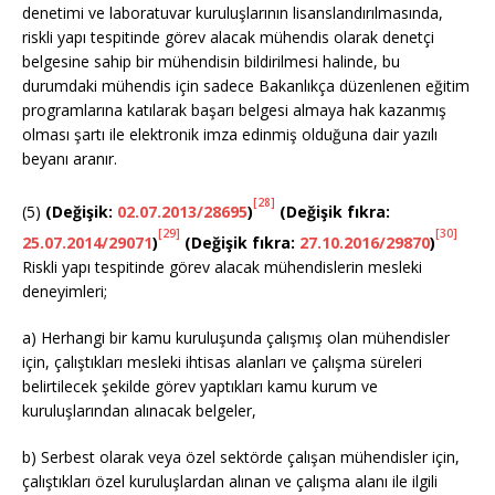
denetimi ve laboratuvar kuruluşlarının lisanslandırılmasında,
riskli yapı tespitinde görev alacak mühendis olarak denetçi
belgesine sahip bir mühendisin bildirilmesi halinde, bu
durumdaki mühendis için sadece Bakanlıkça düzenlenen eğitim
programlarına katılarak başarı belgesi almaya hak kazanmış
olması şartı ile elektronik imza edinmiş olduğuna dair yazılı
beyanı aranır.
[28]
(5)
(Değişik:
02.07.2013/28695
)
(Değişik fıkra:
[29]
[30]
25.07.2014/29071
)
(Değişik fıkra:
27.10.2016/29870
)
Riskli yapı tespitinde görev alacak mühendislerin mesleki
deneyimleri;
a) Herhangi bir kamu kuruluşunda çalışmış olan mühendisler
için, çalıştıkları mesleki ihtisas alanları ve çalışma süreleri
belirtilecek şekilde görev yaptıkları kamu kurum ve
kuruluşlarından alınacak belgeler,
b) Serbest olarak veya özel sektörde çalışan mühendisler için,
çalıştıkları özel kuruluşlardan alınan ve çalışma alanı ile ilgili