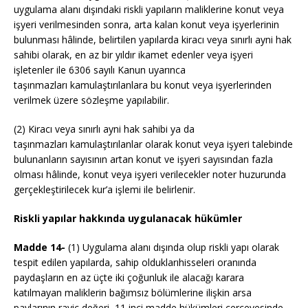
uygulama alanı dışındaki riskli yapıların maliklerine konut veya
işyeri verilmesinden sonra, arta kalan konut veya işyerlerinin
bulunması hâlinde, belirtilen yapılarda kiracı veya sınırlı ayni hak
sahibi olarak, en az bir yıldır ikamet edenler veya işyeri
işletenler ile 6306 sayılı Kanun uyarınca
taşınmazları kamulaştırılanlara bu konut veya işyerlerinden
verilmek üzere sözleşme yapılabilir.
(2) Kiracı veya sınırlı ayni hak sahibi ya da
taşınmazları kamulaştırılanlar olarak konut veya işyeri talebinde
bulunanların sayısının artan konut ve işyeri sayısından fazla
olması hâlinde, konut veya işyeri verilecekler noter huzurunda
gerçekleştirilecek kur’a işlemi ile belirlenir.
Riskli yapılar hakkında uygulanacak hükümler
Madde 14-
(1) Uygulama alanı dışında olup riskli yapı olarak
tespit edilen yapılarda, sahip olduklarıhisseleri oranında
paydaşların en az üçte iki çoğunluk ile alacağı karara
katılmayan maliklerin bağımsız bölümlerine ilişkin arsa
paylarının rayiç değeri, 11 inci madde hükümleri çerçevesinde