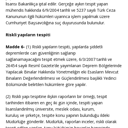
lisansı Bakanlıkça iptal edilir. Gerçeğe aykırı tespit yapan
mühendis hakkında 6/9/2004 tarihli ve 5237 sayılı Türk Ceza
Kanununun ilgili hükümleri uyarınca işlem yapılmak üzere
Cumhuriyet Başsavcılığına suç duyurusunda bulunulur.
Riskli yapıların tespiti
Madde 6-
(1) Riskli yapıların tespiti, yapılarda şiddetli
depremlerde can güvenliğinin sağlanıp
sağlanamayacağını tespit etmek üzere, 6/3/2007 tarihli ve
26454 sayılı Resmî Gazete’de yayımlanan Deprem Bölgelerinde
Yapılacak Binalar Hakkında Yönetmeliğin eki Esasların Mevcut
Binaların Değerlendirilmesi ve Güçlendirilmesi başlıklı Yedinci
Bölümünde belirtilen hükümlere göre yapılır.
(2) Riskli yapı tespitine ilişkin raporların bir örneği, tespit
tarihinden itibaren en geç iki gün içinde, tespiti yapan
lisanslandırılmış üniversite, meslek odası, kurum,
kuruluş ve şirketçe, tespite konu yapının bulunduğu ildeki
Müdürlüğe gönderilir. Müdürlük, raporları inceler, riskli olarak
tespit edilen yapıları, tapu kütüğünün beyanlar hanesinde