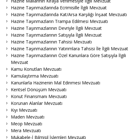
Hazine Mallarının Kiraya Verilmesiyle İlgili Mevzuat
Hazine Taşınmazlarında Ecrimisille İlgili Mevzuat
Hazine Taşınmazlarında Kat/Arsa Karşılığı İnşaat Mevzuatı
Hazine Taşınmazların Trampa Edilmesi Mevzuatı
Hazine Taşınmazlarının Devriyle İlgili Mevzuat
Hazine Taşınmazlarının Satışıyla İlgili Mevzuat
Hazine Taşınmazlarının Tahsisi Mevzuatı
Hazine Taşınmazlarının Yatırımlara Tahsisi İle İlgili Mevzuat
Hazine Taşınmazlarının Özel Kanunlara Göre Satışıyla İlgili
Mevzuat
Kamu Konutları Mevzuatı
Kamulaştırma Mevzuatı
Kanunlarla Hazinenin Mal Edinmesi Mevzuatı
Kentsel Dönüşüm Mevzuatı
Konut Finansmanı Mevzuatı
Korunan Alanlar Mevzuatı
Kıyı Mevzuatı
Maden Mevzuatı
Meop Mevzuatı
Mera Mevzuatı
Mukabele-İ Bilmisil İşlemleri Mevzuatı