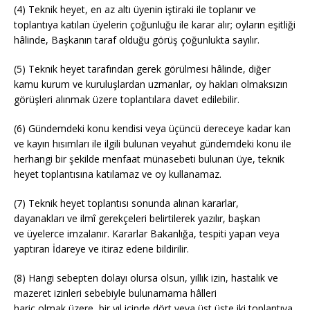
(4) Teknik heyet, en az altı üyenin iştiraki ile toplanır ve
toplantıya katılan üyelerin çoğunluğu ile karar alır; oyların eşitliği
hâlinde, Başkanın taraf olduğu görüş çoğunlukta sayılır.
(5) Teknik heyet tarafından gerek görülmesi hâlinde, diğer
kamu kurum ve kuruluşlardan uzmanlar, oy hakları olmaksızın
görüşleri alınmak üzere toplantılara davet edilebilir.
(6) Gündemdeki konu kendisi veya üçüncü dereceye kadar kan
ve kayın hısımları ile ilgili bulunan veyahut gündemdeki konu ile
herhangi bir şekilde menfaat münasebeti bulunan üye, teknik
heyet toplantısına katılamaz ve oy kullanamaz.
(7) Teknik heyet toplantısı sonunda alınan kararlar,
dayanakları ve ilmî gerekçeleri belirtilerek yazılır, başkan
ve üyelerce imzalanır. Kararlar Bakanlığa, tespiti yapan veya
yaptıran İdareye ve itiraz edene bildirilir.
(8) Hangi sebepten dolayı olursa olsun, yıllık izin, hastalık ve
mazeret izinleri sebebiyle bulunamama hâlleri
hariç olmak üzere, bir yıl içinde dört veya üst üste iki toplantıya