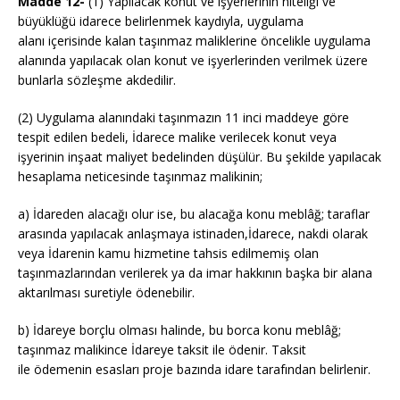
Madde 12-
(1) Yapılacak konut ve işyerlerinin niteliği ve
büyüklüğü idarece belirlenmek kaydıyla, uygulama
alanı içerisinde kalan taşınmaz maliklerine öncelikle uygulama
alanında yapılacak olan konut ve işyerlerinden verilmek üzere
bunlarla sözleşme akdedilir.
(2) Uygulama alanındaki taşınmazın 11 inci maddeye göre
tespit edilen bedeli, İdarece malike verilecek konut veya
işyerinin inşaat maliyet bedelinden düşülür. Bu şekilde yapılacak
hesaplama neticesinde taşınmaz malikinin;
a) İdareden alacağı olur ise, bu alacağa konu meblâğ; taraflar
arasında yapılacak anlaşmaya istinaden,İdarece, nakdi olarak
veya İdarenin kamu hizmetine tahsis edilmemiş olan
taşınmazlarından verilerek ya da imar hakkının başka bir alana
aktarılması suretiyle ödenebilir.
b) İdareye borçlu olması halinde, bu borca konu meblâğ;
taşınmaz malikince İdareye taksit ile ödenir. Taksit
ile ödemenin esasları proje bazında idare tarafından belirlenir.