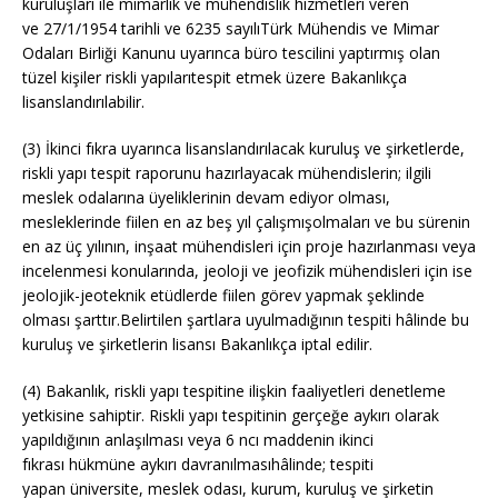
kuruluşları ile mimarlık ve mühendislik hizmetleri veren
ve 27/1/1954 tarihli ve 6235 sayılıTürk Mühendis ve Mimar
Odaları Birliği Kanunu uyarınca büro tescilini yaptırmış olan
tüzel kişiler riskli yapılarıtespit etmek üzere Bakanlıkça
lisanslandırılabilir.
(3) İkinci fıkra uyarınca lisanslandırılacak kuruluş ve şirketlerde,
riskli yapı tespit raporunu hazırlayacak mühendislerin; ilgili
meslek odalarına üyeliklerinin devam ediyor olması,
mesleklerinde fiilen en az beş yıl çalışmışolmaları ve bu sürenin
en az üç yılının, inşaat mühendisleri için proje hazırlanması veya
incelenmesi konularında, jeoloji ve jeofizik mühendisleri için ise
jeolojik-jeoteknik etüdlerde fiilen görev yapmak şeklinde
olması şarttır.Belirtilen şartlara uyulmadığının tespiti hâlinde bu
kuruluş ve şirketlerin lisansı Bakanlıkça iptal edilir.
(4) Bakanlık, riskli yapı tespitine ilişkin faaliyetleri denetleme
yetkisine sahiptir. Riskli yapı tespitinin gerçeğe aykırı olarak
yapıldığının anlaşılması veya 6 ncı maddenin ikinci
fıkrası hükmüne aykırı davranılmasıhâlinde; tespiti
yapan üniversite, meslek odası, kurum, kuruluş ve şirketin