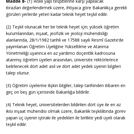
Madde 8-
(1) Riskli yapı tespitlerine karşı yapılacak
itirazları değerlendirmek üzere, ihtiyaca göre Bakanlıkça gerekli
görülen yerlerde yeteri kadar teknik heyet teşkil edilir.
(2) Teşkil olunacak her bir teknik heyet için; yüksek öğretim
kurumlarından, inşaat, jeofizik ve jeoloji mühendisliği
alanlarında, 28/1/1982 tarihli ve 17588 sayılı Resmî Gazete’de
yayımlanan Öğretim Üyeliğine Yükseltilme ve Atanma
Yönetmeliği uyarınca en az yardımcı doçentlik kadrosuna
atanmış öğretim üyeleri arasından, üniversite rektörlerince
belirlenecek dört adet asil ve dört adet yedek üyenin bilgileri
talep olunur.
(3) Öğretim üyelerine ilişkin bilgiler, talep tarihinden itibaren en
geç on beş gün içerisinde Bakanlığa bildirilir.
(4) Teknik heyet, üniversitelerden bildirilen dört üye ile en az
ikisi inşaat mühendisi olmak üzere, Bakanlık teşkilâtında görev
yapan üç üyenin iştiraki ile yedekleri ile birlikte yedi üyeli olarak
teşkil edilir.