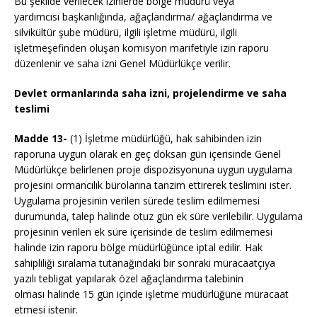
Bu şekilde verilecek izinlerde bölge müdürü veya
yardımcısı başkanlığında, ağaçlandırma/ ağaçlandırma ve
silvikültür şube müdürü, ilgili işletme müdürü, ilgili
işletmeşefinden oluşan komisyon marifetiyle izin raporu
düzenlenir ve saha izni Genel Müdürlükçe verilir.
Devlet ormanlarında saha izni, projelendirme ve saha
teslimi
Madde 13-
(1) İşletme müdürlüğü, hak sahibinden izin
raporuna uygun olarak en geç doksan gün içerisinde Genel
Müdürlükçe belirlenen proje dispozisyonuna uygun uygulama
projesini ormancılık bürolarına tanzim ettirerek teslimini ister.
Uygulama projesinin verilen sürede teslim edilmemesi
durumunda, talep halinde otuz gün ek süre verilebilir. Uygulama
projesinin verilen ek süre içerisinde de teslim edilmemesi
halinde izin raporu bölge müdürlüğünce iptal edilir. Hak
sahipliliği sıralama tutanağındaki bir sonraki müracaatçıya
yazılı tebligat yapılarak özel ağaçlandırma talebinin
olması halinde 15 gün içinde işletme müdürlüğüne müracaat
etmesi istenir.