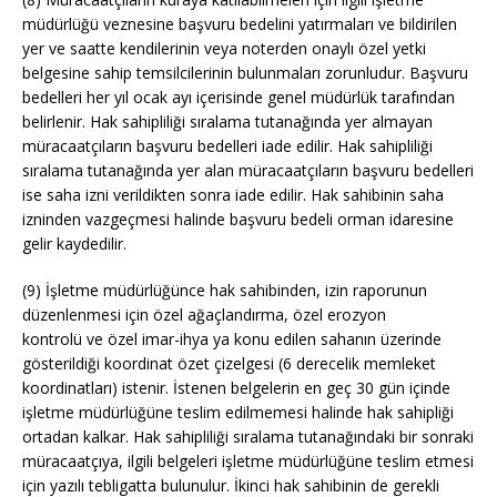
müdürlüğü veznesine başvuru bedelini yatırmaları ve bildirilen
yer ve saatte kendilerinin veya noterden onaylı özel yetki
belgesine sahip temsilcilerinin bulunmaları zorunludur. Başvuru
bedelleri her yıl ocak ayı içerisinde genel müdürlük tarafından
belirlenir. Hak sahipliliği sıralama tutanağında yer almayan
müracaatçıların başvuru bedelleri iade edilir. Hak sahipliliği
sıralama tutanağında yer alan müracaatçıların başvuru bedelleri
ise saha izni verildikten sonra iade edilir. Hak sahibinin saha
izninden vazgeçmesi halinde başvuru bedeli orman idaresine
gelir kaydedilir.
(9) İşletme müdürlüğünce hak sahibinden, izin raporunun
düzenlenmesi için özel ağaçlandırma, özel erozyon
kontrolü ve özel imar-ihya ya konu edilen sahanın üzerinde
gösterildiği koordinat özet çizelgesi (6 derecelik memleket
koordinatları) istenir. İstenen belgelerin en geç 30 gün içinde
işletme müdürlüğüne teslim edilmemesi halinde hak sahipliği
ortadan kalkar. Hak sahipliliği sıralama tutanağındaki bir sonraki
müracaatçıya, ilgili belgeleri işletme müdürlüğüne teslim etmesi
için yazılı tebligatta bulunulur. İkinci hak sahibinin de gerekli