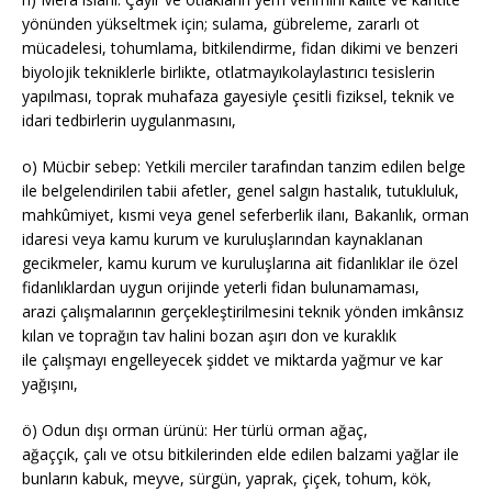
yönünden yükseltmek için; sulama, gübreleme, zararlı ot
mücadelesi, tohumlama, bitkilendirme, fidan dikimi ve benzeri
biyolojik tekniklerle birlikte, otlatmayıkolaylastırıcı tesislerin
yapılması, toprak muhafaza gayesiyle çesitli fiziksel, teknik ve
idari tedbirlerin uygulanmasını,
o) Mücbir sebep: Yetkili merciler tarafından tanzim edilen belge
ile belgelendirilen tabii afetler, genel salgın hastalık, tutukluluk,
mahkûmiyet, kısmi veya genel seferberlik ilanı, Bakanlık, orman
idaresi veya kamu kurum ve kuruluşlarından kaynaklanan
gecikmeler, kamu kurum ve kuruluşlarına ait fidanlıklar ile özel
fidanlıklardan uygun orijinde yeterli fidan bulunamaması,
arazi çalışmalarının gerçekleştirilmesini teknik yönden imkânsız
kılan ve toprağın tav halini bozan aşırı don ve kuraklık
ile çalışmayı engelleyecek şiddet ve miktarda yağmur ve kar
yağışını,
ö) Odun dışı orman ürünü: Her türlü orman ağaç,
ağaççık, çalı ve otsu bitkilerinden elde edilen balzami yağlar ile
bunların kabuk, meyve, sürgün, yaprak, çiçek, tohum, kök,