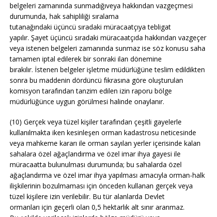
belgeleri zamanında sunmadığıveya hakkından vazgeçmesi
durumunda, hak sahipliliği sıralama
tutanağındaki üçüncü sıradaki müracaatçıya tebligat
yapılır. Şayet üçüncü sıradaki müracaatçıda hakkından vazgeçer
veya istenen belgeleri zamanında sunmaz ise söz konusu saha
tamamen iptal edilerek bir sonraki ilan dönemine
bırakılır. İstenen belgeler işletme müdürlüğüne teslim edildikten
sonra bu maddenin dördüncü fıkrasına göre oluşturulan
komisyon tarafından tanzim edilen izin raporu bölge
müdürlüğünce uygun görülmesi halinde onaylanır.
(10) Gerçek veya tüzel kişiler tarafından çeşitli gayelerle
kullanılmakta iken kesinleşen orman kadastrosu neticesinde
veya mahkeme kararı ile orman sayılan yerler içerisinde kalan
sahalara özel ağaçlandırma ve özel imar ihya gayesi ile
müracaatta bulunulması durumunda; bu sahalarda özel
ağaçlandırma ve özel imar ihya yapılması amacıyla orman-halk
ilişkilerinin bozulmaması için önceden kullanan gerçek veya
tüzel kişilere izin verilebilir. Bu tür alanlarda Devlet
ormanları için geçerli olan 0,5 hektarlık alt sınır aranmaz.