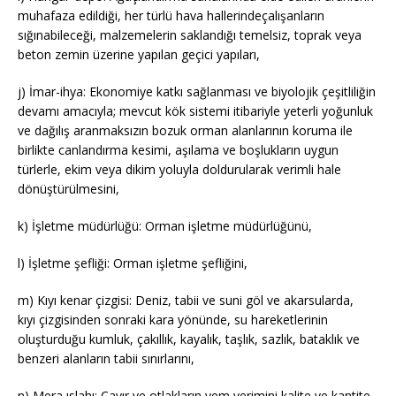
muhafaza edildiği, her türlü hava hallerindeçalışanların
sığınabileceği, malzemelerin saklandığı temelsiz, toprak veya
beton zemin üzerine yapılan geçici yapıları,
j) İmar-ihya: Ekonomiye katkı sağlanması ve biyolojik çeşitliliğin
devamı amacıyla; mevcut kök sistemi itibariyle yeterli yoğunluk
ve dağılış aranmaksızın bozuk orman alanlarının koruma ile
birlikte canlandırma kesimi, aşılama ve boşlukların uygun
türlerle, ekim veya dikim yoluyla doldurularak verimli hale
dönüştürülmesini,
k) İşletme müdürlüğü: Orman işletme müdürlüğünü,
l) İşletme şefliği: Orman işletme şefliğini,
m) Kıyı kenar çizgisi: Deniz, tabii ve suni göl ve akarsularda,
kıyı çizgisinden sonraki kara yönünde, su hareketlerinin
oluşturduğu kumluk, çakıllık, kayalık, taşlık, sazlık, bataklık ve
benzeri alanların tabii sınırlarını,
n) Mera ıslahı: Çayır ve otlakların yem verimini kalite ve kantite