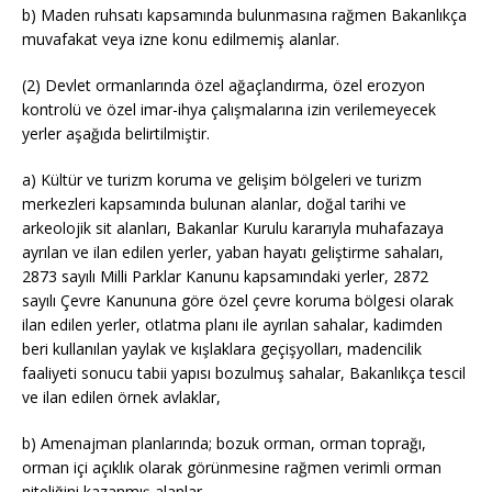
b) Maden ruhsatı kapsamında bulunmasına rağmen Bakanlıkça
muvafakat veya izne konu edilmemiş alanlar.
(2) Devlet ormanlarında özel ağaçlandırma, özel erozyon
kontrolü ve özel imar-ihya çalışmalarına izin verilemeyecek
yerler aşağıda belirtilmiştir.
a) Kültür ve turizm koruma ve gelişim bölgeleri ve turizm
merkezleri kapsamında bulunan alanlar, doğal tarihi ve
arkeolojik sit alanları, Bakanlar Kurulu kararıyla muhafazaya
ayrılan ve ilan edilen yerler, yaban hayatı geliştirme sahaları,
2873 sayılı Milli Parklar Kanunu kapsamındaki yerler, 2872
sayılı Çevre Kanununa göre özel çevre koruma bölgesi olarak
ilan edilen yerler, otlatma planı ile ayrılan sahalar, kadimden
beri kullanılan yaylak ve kışlaklara geçişyolları, madencilik
faaliyeti sonucu tabii yapısı bozulmuş sahalar, Bakanlıkça tescil
ve ilan edilen örnek avlaklar,
b) Amenajman planlarında; bozuk orman, orman toprağı,
orman içi açıklık olarak görünmesine rağmen verimli orman
niteliğini kazanmış alanlar,