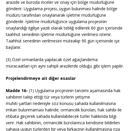
arazide ve büroda inceler ve onay için bölge müdürlüğüne
gönderir. Uygulama projesi, uygun bulunması halinde bölge
müdürü tarafından onaylanarak işletme müdürlüğüne
gönderilir. İşletme müdürlüğünce uygulama projesinin
onaylandığı ilgiliye yazılı olarak tebliğ edilerek 60 gün içerisinde
taahhüt senedinin işletme müdürlüğüne verilmesi istenir.
Taahhüt senedinin verilmesini müteakip 90 gün içerisinde işe
başlanır.
(3) Özel ormanlarda yapılacak özel ağaçlandırma
müracaatları için aynı sahipli arazilerde olduğu gibi işlem yapılır.
Projelendirmeye ait diğer esaslar
Madde 16-
(1) Uygulama projesinin tanzimi aşamasında hak
sahibinin talep ettiği tür veya türlerin yetişme
muhiti şartları nedeniyle söz konusu sahada kullanılmasına
imkan bulunmaması halinde; ormancılık büroları, hak sahibi ile
irtibata geçerek sahada kullanılabilecek türler hakkında bilgi
verir. Hak sahibinin, ormancılık bürolarınca kendisine bildirilen
sahaya uygun türlerden bir veya birkaçının kullanılmasına rıza