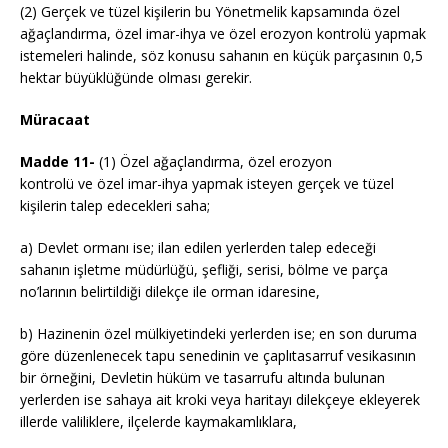
(2) Gerçek ve tüzel kişilerin bu Yönetmelik kapsamında özel
ağaçlandırma, özel imar-ihya ve özel erozyon kontrolü yapmak
istemeleri halinde, söz konusu sahanın en küçük parçasının 0,5
hektar büyüklüğünde olması gerekir.
Müracaat
Madde 11-
(1) Özel ağaçlandırma, özel erozyon
kontrolü ve özel imar-ihya yapmak isteyen gerçek ve tüzel
kişilerin talep edecekleri saha;
a) Devlet ormanı ise; ilan edilen yerlerden talep edeceği
sahanın işletme müdürlüğü, şefliği, serisi, bölme ve parça
no’larının belirtildiği dilekçe ile orman idaresine,
b) Hazinenin özel mülkiyetindeki yerlerden ise; en son duruma
göre düzenlenecek tapu senedinin ve çaplıtasarruf vesikasının
bir örneğini, Devletin hüküm ve tasarrufu altında bulunan
yerlerden ise sahaya ait kroki veya haritayı dilekçeye ekleyerek
illerde valiliklere, ilçelerde kaymakamlıklara,