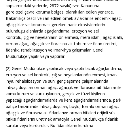
kapsamındaki yerlerde, 2872 sayılıÇevre Kanununa
göre özel çevre koruma bölgesi olarak ilan edilen yerlerde,
Bakanlıkça tescil ve ilan edilen örnek avlaklar ile endemik ağaç,
ağaççıklar ve korunması gereken nadir ekosistemlerin
bulunduğu alanlarda ağaçlandırma, erozyon ve sel
kontrolü, çığ ve heyelanların önlenmesi, mera ıslahı, ağaç ıslahı,
orman ağaç, ağaççık ve florasına ait tohum ve fidan üretimi,
fidanlık, rehabilitasyon ve imar-ihya çalışmaları Genel
Müdürlükçe yapılır veya yaptırılır.
(2) Genel Müdürlükçe yapılacak veya yaptırılacak ağaçlandırma,
erozyon ve sel kontrolü, çığ ve heyelanlarınönlenmesi, imar-
ihya, rehabilitasyon ve suni gençleştirme çalışmalarında
ihtiyaç duyulan orman ağaç, ağaççık ve florasına ait fidanlar ile
kamu kurum ve kuruluşlarının, gerçek ve tüzel kişilerin
yapacağı ağaçlandırmalarda ve kent ağaçlandırmalarında, park
bahçe tanziminde ihtiyaç duyulan, boylu, formlu orman ağaç,
ağaççık ve florasına ait fidanlarıve orman bitkileri orijinli süs
bitkisi fidanlarını üretmek amacıyla Genel Müdürlükçe fidanlık
kurulur veya kurdurulur. Bu fidanlıkların kurulma