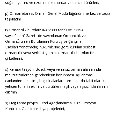
soğan, yumru ve rizomları ile mantar ve benzeri ürünleri,
p) Orman idaresi: Orman Genel Müdürlüğünün merkez ve taşra
teşkilatını,
r) Ormancılık büroları: 8/4/2009 tarihli ve 27194
sayılı Resmî Gazete’de yayımlanan Ormancılık ve
OrmanÜrünleri Bürolarının Kuruluş ve Çalışma
Esasları Yönetmeliği hükümlerine göre kurulan serbest
ormancılık veya serbest yeminli ormancılık büroları ile
şirketlerini,
s) Rehabilitasyon: Bozuk veya verimsiz orman alanlarında
mevcut türlerden gerekenlerin korunması, aşılanması,
canlandırma kesimi, boşluk alanlara ormanlarda tabii olarak
yetişen türlerin ekimi ve bu türlerin aşılı veya aşısız fidanlarının
dikimini,
ş) Uygulama projesi: Özel Ağaçlandırma, Özel Erozyon
Kontrolü, Özel İmar-İhya projelerini,