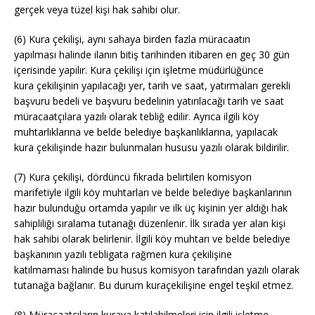
gerçek veya tüzel kişi hak sahibi olur.
(6) Kura çekilişi, aynı sahaya birden fazla müracaatın
yapılması halinde ilanın bitiş tarihinden itibaren en geç 30 gün
içerisinde yapılır. Kura çekilişi için işletme müdürlüğünce
kura çekilişinin yapılacağı yer, tarih ve saat, yatırmaları gerekli
başvuru bedeli ve başvuru bedelinin yatırılacağı tarih ve saat
müracaatçılara yazılı olarak tebliğ edilir. Ayrıca ilgili köy
muhtarlıklarına ve belde belediye başkanlıklarına, yapılacak
kura çekilişinde hazır bulunmaları hususu yazılı olarak bildirilir.
(7) Kura çekilişi, dördüncü fıkrada belirtilen komisyon
marifetiyle ilgili köy muhtarları ve belde belediye başkanlarının
hazır bulunduğu ortamda yapılır ve ilk üç kişinin yer aldığı hak
sahipliliği sıralama tutanağı düzenlenir. İlk sırada yer alan kişi
hak sahibi olarak belirlenir. İlgili köy muhtarı ve belde belediye
başkanının yazılı tebligata rağmen kura çekilişine
katılmaması halinde bu husus komisyon tarafından yazılı olarak
tutanağa bağlanır. Bu durum kuraçekilişine engel teşkil etmez.
(8) Müracaatçıların kuraya katılabilmeleri için ilgili işletme