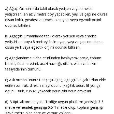
a) Ağaç: Ormanlarda tabii olarak yetişen veya emekle
yetiştirilen, en az 8 metre boy yapabilen, yaşı ve çapı ne olursa
olsun kökü, gövdesi ve tepesi olan yerli veya egzotik orijinli
odunsu bitkileri,
b) Ağaççık: Ormanlarda tabii olarak yetişen veya emekle
yetiştirilen, boyu 8 metreyi bulmayan, yaşı ve çapı ne olursa
olsun yerli veya egzotik orijinli odunsu bitkileri,
c) Ağaçlandırma: Saha etüdünden başlayarak proje, tohum
temini, fidan üretimi, arazi hazırlığı, dikim, ekim ve bakım
faaliyetlerinin tümünü,
ç) Asli orman ürünü: Her çeşit ağaç, ağaççık ve çalılardan elde
edilen tomruk, direk, sanayi odunu, kağıtlık odun, lif-yonga
odunu, sırık, çubuk, yakacak odun gibi odun emvalini,
d) B tipi tali orman yolu: Trafiğe uygun platform genişliği 3-5
metre ve hendek genişliği 0,5-1 metre olup, toplam genişliği
3,5-6 metre olan dere ve yamaç yollarını,