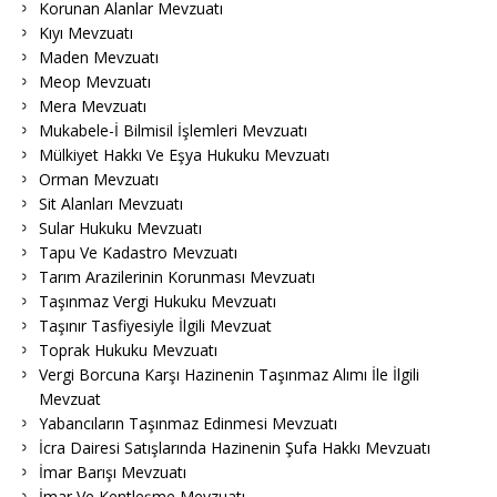
Korunan Alanlar Mevzuatı
Kıyı Mevzuatı
Maden Mevzuatı
Meop Mevzuatı
Mera Mevzuatı
Mukabele-İ Bilmisil İşlemleri Mevzuatı
Mülkiyet Hakkı Ve Eşya Hukuku Mevzuatı
Orman Mevzuatı
Sit Alanları Mevzuatı
Sular Hukuku Mevzuatı
Tapu Ve Kadastro Mevzuatı
Tarım Arazilerinin Korunması Mevzuatı
Taşınmaz Vergi Hukuku Mevzuatı
Taşınır Tasfiyesiyle İlgili Mevzuat
Toprak Hukuku Mevzuatı
Vergi Borcuna Karşı Hazinenin Taşınmaz Alımı İle İlgili
Mevzuat
Yabancıların Taşınmaz Edinmesi Mevzuatı
İcra Dairesi Satışlarında Hazinenin Şufa Hakkı Mevzuatı
İmar Barışı Mevzuatı
İmar Ve Kentleşme Mevzuatı