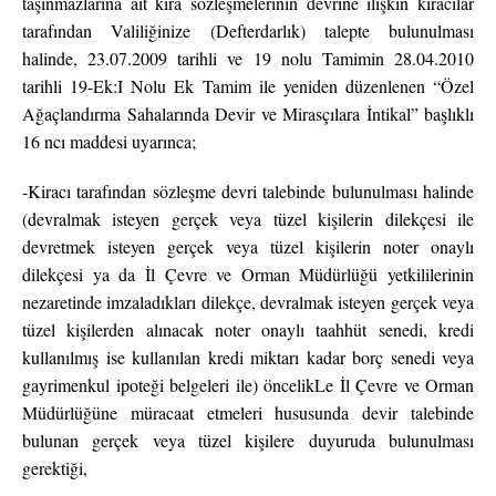
taşınmazlarına ait kira sözleşmelerinin devrine ilişkin kiracılar
tarafından Valiliğinize (Defterdarlık) talepte bulunulması
halinde, 23.07.2009 tarihli ve 19 nolu Tamimin 28.04.2010
tarihli 19-Ek:I Nolu Ek Tamim ile yeniden düzenlenen “Özel
Ağaçlandırma Sahalarında Devir ve Mirasçılara İntikal” başlıklı
16 ncı maddesi uyarınca;
-Kiracı tarafından sözleşme devri talebinde bulunulması halinde
(devralmak isteyen gerçek veya tüzel kişilerin dilekçesi ile
devretmek isteyen gerçek veya tüzel kişilerin noter onaylı
dilekçesi ya da İl Çevre ve Orman Müdürlüğü yetkililerinin
nezaretinde imzaladıkları dilekçe, devralmak isteyen gerçek veya
tüzel kişilerden alınacak noter onaylı taahhüt senedi, kredi
kullanılmış ise kullanılan kredi miktarı kadar borç senedi veya
gayrimenkul ipoteği belgeleri ile) öncelikLe İl Çevre ve Orman
Müdürlüğüne müracaat etmeleri hususunda devir talebinde
bulunan gerçek veya tüzel kişilere duyuruda bulunulması
gerektiği,