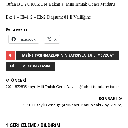
Tufan BÜYÜKUZUN
Bakan a. Milli Emlak Genel Müdürü
Ek: 1 – Ek-1 2 – Ek-2 Dağıtım: 81 İl Valiliğine
Bunu paylaş:
Facebook
X
HAZINE TAŞINMAZLARININ SATIŞIYLA İLGILI MEVZUAT
MILLI EMLAK PAYLAŞIM
ÖNCEKI
2021-872835 sayılı Milli Emlak Genel Yazısı (Şüpheli tutarların iadesi)
SONRAKI
2021-11 sayılı Genelge (4706 sayılı Kanun’daki 2 aylık süre)
1 GERI IZLEME / BILDIRIM