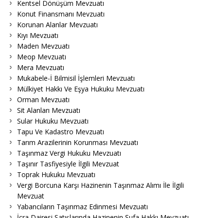
Kentsel Dönüşüm Mevzuatı
Konut Finansmanı Mevzuatı
Korunan Alanlar Mevzuatı
Kıyı Mevzuatı
Maden Mevzuatı
Meop Mevzuatı
Mera Mevzuatı
Mukabele-İ Bilmisil İşlemleri Mevzuatı
Mülkiyet Hakkı Ve Eşya Hukuku Mevzuatı
Orman Mevzuatı
Sit Alanları Mevzuatı
Sular Hukuku Mevzuatı
Tapu Ve Kadastro Mevzuatı
Tarım Arazilerinin Korunması Mevzuatı
Taşınmaz Vergi Hukuku Mevzuatı
Taşınır Tasfiyesiyle İlgili Mevzuat
Toprak Hukuku Mevzuatı
Vergi Borcuna Karşı Hazinenin Taşınmaz Alımı İle İlgili
Mevzuat
Yabancıların Taşınmaz Edinmesi Mevzuatı
İcra Dairesi Satışlarında Hazinenin Şufa Hakkı Mevzuatı