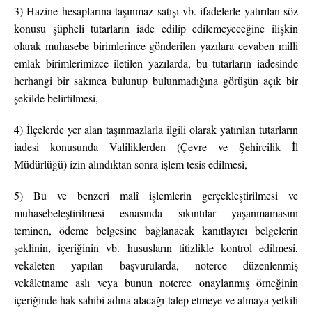
3) Hazine hesaplarına taşınmaz satışı vb. ifadelerle yatırılan söz
konusu şüpheli tutarların iade edilip edilemeyeceğine ilişkin
olarak muhasebe birimlerince gönderilen yazılara cevaben milli
emlak birimlerimizce iletilen yazılarda, bu tutarların iadesinde
herhangi bir sakınca bulunup bulunmadığına görüşün açık bir
şekilde belirtilmesi,
4) İlçelerde yer alan taşınmazlarla ilgili olarak yatırılan tutarların
iadesi konusunda Valiliklerden (Çevre ve Şehircilik İl
Müdürlüğü) izin alındıktan sonra işlem tesis edilmesi,
5) Bu ve benzeri malî işlemlerin gerçekleştirilmesi ve
muhasebeleştirilmesi esnasında sıkıntılar yaşanmamasını
teminen, ödeme belgesine bağlanacak kanıtlayıcı belgelerin
şeklinin, içeriğinin vb. hususların titizlikle kontrol edilmesi,
vekaleten yapılan başvurularda, noterce düzenlenmiş
vekâletname aslı veya bunun noterce onaylanmış örneğinin
içeriğinde hak sahibi adına alacağı talep etmeye ve almaya yetkili