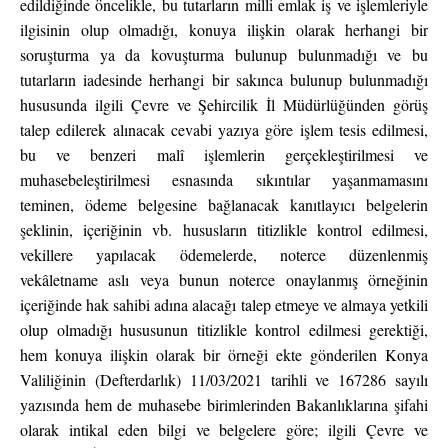
edildiğinde öncelikle, bu tutarların milli emlak iş ve işlemleriyle
ilgisinin olup olmadığı, konuya ilişkin olarak herhangi bir
soruşturma ya da kovuşturma bulunup bulunmadığı ve bu
tutarların iadesinde herhangi bir sakınca bulunup bulunmadığı
hususunda ilgili Çevre ve Şehircilik İl Müdürlüğünden görüş
talep edilerek alınacak cevabi yazıya göre işlem tesis edilmesi,
bu ve benzeri malî işlemlerin gerçekleştirilmesi ve
muhasebeleştirilmesi esnasında sıkıntılar yaşanmamasını
teminen, ödeme belgesine bağlanacak kanıtlayıcı belgelerin
şeklinin, içeriğinin vb. hususların titizlikle kontrol edilmesi,
vekillere yapılacak ödemelerde, noterce düzenlenmiş
vekâletname aslı veya bunun noterce onaylanmış örneğinin
içeriğinde hak sahibi adına alacağı talep etmeye ve almaya yetkili
olup olmadığı hususunun titizlikle kontrol edilmesi gerektiği,
hem konuya ilişkin olarak bir örneği ekte gönderilen Konya
Valiliğinin (Defterdarlık) 11/03/2021 tarihli ve 167286 sayılı
yazısında hem de muhasebe birimlerinden Bakanlıklarına şifahi
olarak intikal eden bilgi ve belgelere göre; ilgili Çevre ve