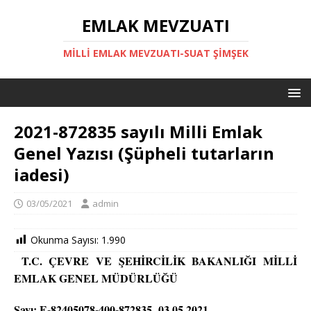
EMLAK MEVZUATI
MILLI EMLAK MEVZUATI-SUAT ŞİMŞEK
2021-872835 sayılı Milli Emlak
Genel Yazısı (Şüpheli tutarların
iadesi)
03/05/2021
admin
Okunma Sayısı:
1.990
T.C. ÇEVRE VE ŞEHİRCİLİK BAKANLIĞI MİLLİ
EMLAK GENEL MÜDÜRLÜĞÜ
Sayı: E-82405078-400-872835 03.05.2021