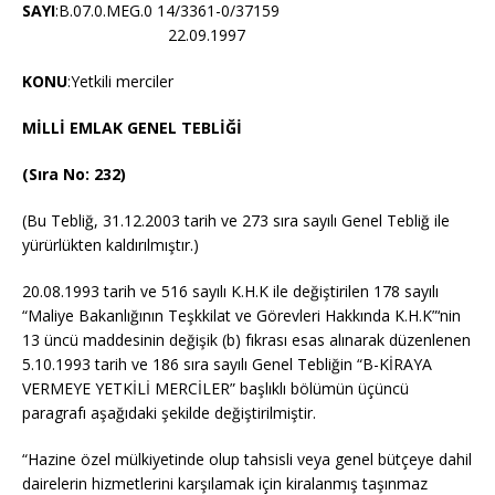
SAYI
:B.07.0.MEG.0 14/3361-0/37159
22.09.1997
KONU
:Yetkili merciler
MİLLİ EMLAK GENEL TEBLİĞİ
(Sıra No: 232)
(Bu Tebliğ, 31.12.2003 tarih ve 273 sıra sayılı Genel Tebliğ ile
yürürlükten kaldırılmıştır.)
20.08.1993 tarih ve 516 sayılı K.H.K ile değiştirilen 178 sayılı
“Maliye Bakanlığının Teşkkilat ve Görevleri Hakkında K.H.K”‘nin
13 üncü maddesinin değişik (b) fıkrası esas alınarak düzenlenen
5.10.1993 tarih ve 186 sıra sayılı Genel Tebliğin “B-KİRAYA
VERMEYE YETKİLİ MERCİLER” başlıklı bölümün üçüncü
paragrafı aşağıdaki şekilde değiştirilmiştir.
“Hazine özel mülkiyetinde olup tahsisli veya genel bütçeye dahil
dairelerin hizmetlerini karşılamak için kiralanmış taşınmaz