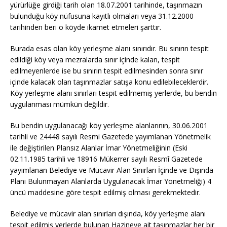
yürürlüğe girdiği tarih olan 18.07.2001 tarihinde, taşınmazın
bulunduğu köy nüfusuna kayıtlı olmaları veya 31.12.2000
tarihinden beri o köyde ikamet etmeleri şarttır.
Burada esas olan köy yerleşme alanı sınırıdır. Bu sınırın tespit
edildiği köy veya mezralarda sınır içinde kalan, tespit
edilmeyenlerde ise bu sınırın tespit edilmesinden sonra sınır
içinde kalacak olan taşınmazlar satışa konu edilebileceklerdir.
Köy yerleşme alanı sınırları tespit edilmemiş yerlerde, bu bendin
uygulanması mümkün değildir.
Bu bendin uygulanacağı köy yerleşme alanlarının, 30.06.2001
tarihli ve 24448 sayılı Resmi Gazetede yayımlanan Yönetmelik
ile değiştirilen Plansız Alanlar İmar Yönetmeliğinin (Eski
02.11.1985 tarihli ve 18916 Mükerrer sayılı Resmî Gazetede
yayımlanan Belediye ve Mücavir Alan Sınırları İçinde ve Dışında
Planı Bulunmayan Alanlarda Uygulanacak İmar Yönetmeliği) 4
üncü maddesine göre tespit edilmiş olması gerekmektedir.
Belediye ve mücavir alan sınırları dışında, köy yerleşme alanı
tespit edilmiş yerlerde bulunan Hazineye ait taşınmazlar her bir