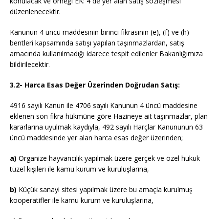
konulacak ve örneği EK: 4 de yer alan satış sözleşmesi
düzenlenecektir.
Kanunun 4 üncü maddesinin birinci fıkrasının (e), (f) ve (h)
bentleri kapsamında satışı yapılan taşınmazlardan, satış
amacında kullanılmadığı idarece tespit edilenler Bakanlığımıza
bildirilecektir.
3.2- Harca Esas Değer Üzerinden Doğrudan Satış:
4916 sayılı Kanun ile 4706 sayılı Kanunun 4 üncü maddesine
eklenen son fıkra hükmüne göre Hazineye ait taşınmazlar, plan
kararlarına uyulmak kaydıyla, 492 sayılı Harçlar Kanununun 63
üncü maddesinde yer alan harca esas değer üzerinden;
a)
Organize hayvancılık yapılmak üzere gerçek ve özel hukuk
tüzel kişileri ile kamu kurum ve kuruluşlarına,
b)
Küçük sanayi sitesi yapılmak üzere bu amaçla kurulmuş
kooperatifler ile kamu kurum ve kuruluşlarına,