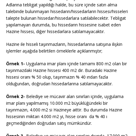
Adlarına tebligat yapıldığı halde, bu süre içinde satın alma
talebinde bulunmayan hissedarın/hissedarların hissesi/hisseleri
talepte bulunan hissedar/hissedarlara satılabilecektir. Tebligat
yapılamayan durumda, bu hissedarın hissesine isabet eden
Hazine hissesi, diğer hissedarlara satılamayacaktır.
Hazine ile hisseli taşınmazların, hissedarlarına satışına ilişkin
işlemler aşağıda belirtilen örneklerle açıklanmıştır;
Örnek 1-
Uygulama imar planı içinde tamamı 800 m2 olan bir
taşınmazdaki Hazine hissesi 400 m2 dir. Buradaki Hazine
hissesi oranı % 50 olup, taşınmazın % 40 ından fazla
olduğundan, doğrudan hissedarlarına satılamayacaktır.
Örnek 2-
Belediye ve mücavir alan sınırları içinde, uygulama
imar planı yapılmamış 10.000 m2 büyüklüğündeki bir
taşınmazın, 4.000 m2 si Hazineye aittir. Bu durumda Hazine
hissesinin miktarı 4.000 m2 yi, hisse oranı da % 40 ı
geçmediğinden doğrudan satış mümkündür.
Örnek 3-
Belediye ve mücavir alan sınırları dışında, 17.000 m2