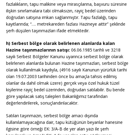
fazlalıkların, tapu malikine veya mirasçılarına, başvuru süresine
ilişkin sınırlamalara tabi olmaksızın, rayiç bedel üzerinden
doğrudan satışına imkan sağlanmıştır. Tapu fazlalığı, tapu
kayıtlarında; “…. metrekareden fazlası Hazineye aittir” şeklinde
şerh düşülen taşınmazları ifade etmektedir.
h) Serbest bölge olarak belirlenen alanlarda kalan
Hazine taşınmazlarının satışı:
06.06.1985 tarihli ve 3218
sayılı Serbest Bölgeler Kanunu uyarınca
serbest bölge
olarak
belirlenen alanlarda bulunan Hazine taşınmazları, serbest bölge
olarak kullanılmak kaydıyla, (4916 sayılı Kanunun yürürlük tarihi
olan 19.07.2003 tarihinden önce bu amaçla tahsis edilmiş
olanlar da dahil olmak üzere) gerçek veya özel hukuk tüzel
kişilerine rayiç bedel üzerinden, doğrudan satılabilir. Bu bende
göre yapılacak satış talepleri Bakanlığımız tarafından
değerlendirilerek, sonuçlandırılacaktır.
Satılan taşınmazın, serbest bölge amacı dışında
kullanılamayacağına dair, tapu kütüğünün beyanlar hanesine
ilgisine göre örneği EK: 3/A-B de yer alan yazı ile şerh