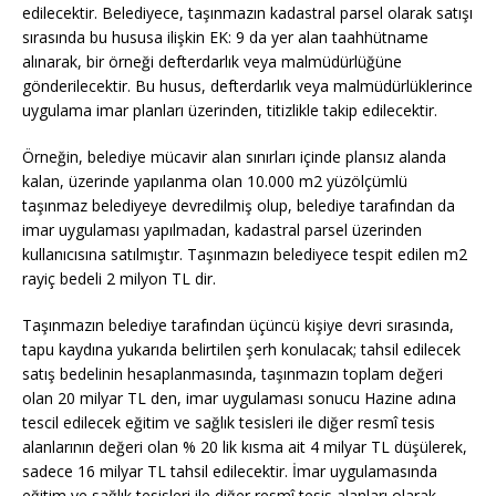
edilecektir. Belediyece, taşınmazın kadastral parsel olarak satışı
sırasında bu hususa ilişkin EK: 9 da yer alan taahhütname
alınarak, bir örneği defterdarlık veya malmüdürlüğüne
gönderilecektir. Bu husus, defterdarlık veya malmüdürlüklerince
uygulama imar planları üzerinden, titizlikle takip edilecektir.
Örneğin, belediye mücavir alan sınırları içinde plansız alanda
kalan, üzerinde yapılanma olan 10.000 m2 yüzölçümlü
taşınmaz belediyeye devredilmiş olup, belediye tarafından da
imar uygulaması yapılmadan, kadastral parsel üzerinden
kullanıcısına satılmıştır. Taşınmazın belediyece tespit edilen m2
rayiç bedeli 2 milyon TL dir.
Taşınmazın belediye tarafından üçüncü kişiye devri sırasında,
tapu kaydına yukarıda belirtilen şerh konulacak; tahsil edilecek
satış bedelinin hesaplanmasında, taşınmazın toplam değeri
olan 20 milyar TL den, imar uygulaması sonucu Hazine adına
tescil edilecek eğitim ve sağlık tesisleri ile diğer resmî tesis
alanlarının değeri olan % 20 lik kısma ait 4 milyar TL düşülerek,
sadece 16 milyar TL tahsil edilecektir. İmar uygulamasında
eğitim ve sağlık tesisleri ile diğer resmî tesis alanları olarak