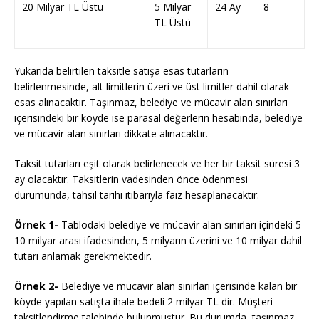
20 Milyar TL Üstü
5 Milyar
24 Ay
8
TL Üstü
Yukarıda belirtilen taksitle satışa esas tutarların
belirlenmesinde, alt limitlerin üzeri ve üst limitler dahil olarak
esas alınacaktır. Taşınmaz, belediye ve mücavir alan sınırları
içerisindeki bir köyde ise parasal değerlerin hesabında, belediye
ve mücavir alan sınırları dikkate alınacaktır.
Taksit tutarları eşit olarak belirlenecek ve her bir taksit süresi 3
ay olacaktır. Taksitlerin vadesinden önce ödenmesi
durumunda, tahsil tarihi itibarıyla faiz hesaplanacaktır.
Örnek 1-
Tablodaki belediye ve mücavir alan sınırları içindeki 5-
10 milyar arası ifadesinden, 5 milyarın üzerini ve 10 milyar dahil
tutarı anlamak gerekmektedir.
Örnek 2-
Belediye ve mücavir alan sınırları içerisinde kalan bir
köyde yapılan satışta ihale bedeli 2 milyar TL dir. Müşteri
taksitlendirme talebinde bulunmuştur. Bu durumda, taşınmaz