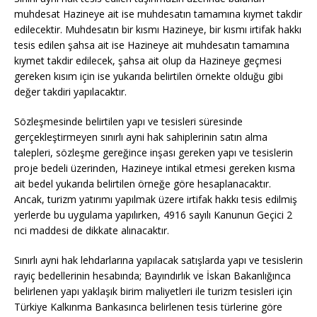
muhdesat Hazineye ait ise muhdesatın tamamına kıymet takdir
edilecektir. Muhdesatın bir kısmı Hazineye, bir kısmı irtifak hakkı
tesis edilen şahsa ait ise Hazineye ait muhdesatın tamamına
kıymet takdir edilecek, şahsa ait olup da Hazineye geçmesi
gereken kısım için ise yukarıda belirtilen örnekte olduğu gibi
değer takdiri yapılacaktır.
Sözleşmesinde belirtilen yapı ve tesisleri süresinde
gerçekleştirmeyen sınırlı ayni hak sahiplerinin satın alma
talepleri, sözleşme gereğince inşası gereken yapı ve tesislerin
proje bedeli üzerinden, Hazineye intikal etmesi gereken kısma
ait bedel yukarıda belirtilen örneğe göre hesaplanacaktır.
Ancak, turizm yatırımı yapılmak üzere irtifak hakkı tesis edilmiş
yerlerde bu uygulama yapılırken, 4916 sayılı Kanunun Geçici 2
nci maddesi de dikkate alınacaktır.
Sınırlı ayni hak lehdarlarına yapılacak satışlarda yapı ve tesislerin
rayiç bedellerinin hesabında; Bayındırlık ve İskan Bakanlığınca
belirlenen yapı yaklaşık birim maliyetleri ile turizm tesisleri için
Türkiye Kalkınma Bankasınca belirlenen tesis türlerine göre