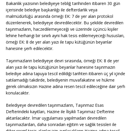
Bakanlık yazısının belediyeye tebliğ tarihinden itibaren 30 gün
içerisinde belediye başkanlığı ile defterdarlık veya
malmüdürlüğü arasında örneği EK: 7 de yer alan protokol
düzenlenerek, belediyeye devredilecektir. Bu şekilde devredilen
taşınmazların, haczedilemeyeceği ve üzerinde üçüncü kişiler
lehine herhangi bir sınırlı ayni hak tesis edilemeyeceği hususları,
örneği EK: 8 de yer alan yazı ile tapu kütüğünün beyanlar
hanesine şerh edilecektir.
Taşınmazların belediyeye devri sırasında, örneği EK: 8 de yer
alan yazı ile tapu kütüğünün beyanlar hanesine taşınmazın
belediye adına tapuya tescil edildiği tarihten itibaren üç yıl içinde
satılamadığı takdirde, belediyenin muvafakatine ve hükme
gerek olmaksızın Hazine adına resen tescil edileceğine dair şerh
konulacaktır.
Belediyeye devredilen taşınmazların, Taşınmaz Esas
Defterindeki kayıtları, Hazine ile İlişikli Taşınmaz Defterine
aktarılacaktır. İmar uygulaması yapılmadan devredilen
taşınmazlardan, daha sonradan eğitim ve sağlık tesisleri ile
diğer resmî tesis alanlar için ayrılacakların Hazine adına tescil