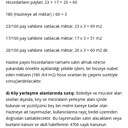
Hissedarların payları; 23 + 17 + 20 = 60
180 (Hazineye ait miktar) / 60 = 3
23/100 pay sahibine satılacak miktar; 23 x 3 = 69 m2
17/100 pay sahibine satılacak miktar; 17 x 3 = 51 m2
20/100 pay sahibine satılacak miktar; 20 x 3 = 60 m2 dir.
Hazine payını hissedarların tamamı satın almak isterse
yukarıdaki örnekte açıklandığı şekilde işlem, bir hisseye isabet
eden miktarın (180 /64 m2) hisse oranları ile çarpımı suretiyle
sonuçlandırılacaktır.
d) Köy yerleşme alanlarında satış:
Belediye ve mücavir alan
sınırları dışında, köy ve mezraların yerleşme alanı içinde
bulunan ve yüzölçümü beş bin metre kareye kadar olan
Hazineye ait taşınmazlar, kullanıcılarına rayiç bedel üzerinden
doğrudan satılabilecektir. Bu taşınmazları satın alacakların veya
bunların kanuni ve akdi haleflerinin 4706 sayılı Kanunun