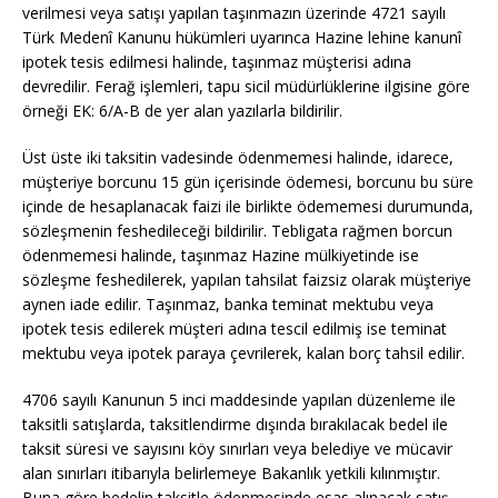
verilmesi veya satışı yapılan taşınmazın üzerinde 4721 sayılı
Türk Medenî Kanunu hükümleri uyarınca Hazine lehine kanunî
ipotek tesis edilmesi halinde, taşınmaz müşterisi adına
devredilir. Ferağ işlemleri, tapu sicil müdürlüklerine ilgisine göre
örneği EK: 6/A-B de yer alan yazılarla bildirilir.
Üst üste iki taksitin vadesinde ödenmemesi halinde, idarece,
müşteriye borcunu 15 gün içerisinde ödemesi, borcunu bu süre
içinde de hesaplanacak faizi ile birlikte ödememesi durumunda,
sözleşmenin feshedileceği bildirilir. Tebligata rağmen borcun
ödenmemesi halinde, taşınmaz Hazine mülkiyetinde ise
sözleşme feshedilerek, yapılan tahsilat faizsiz olarak müşteriye
aynen iade edilir. Taşınmaz, banka teminat mektubu veya
ipotek tesis edilerek müşteri adına tescil edilmiş ise teminat
mektubu veya ipotek paraya çevrilerek, kalan borç tahsil edilir.
4706 sayılı Kanunun 5 inci maddesinde yapılan düzenleme ile
taksitli satışlarda, taksitlendirme dışında bırakılacak bedel ile
taksit süresi ve sayısını köy sınırları veya belediye ve mücavir
alan sınırları itibarıyla belirlemeye Bakanlık yetkili kılınmıştır.
Buna göre bedelin taksitle ödenmesinde esas alınacak satış