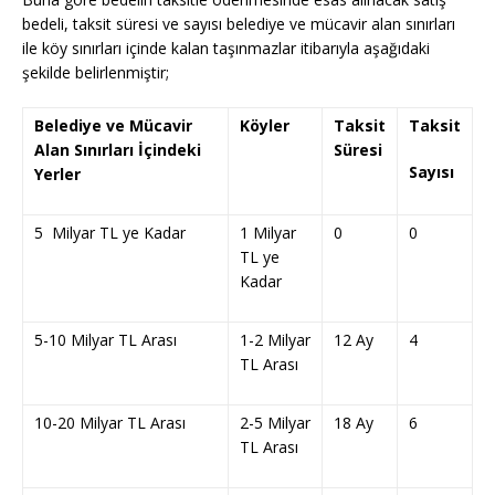
bedeli, taksit süresi ve sayısı belediye ve mücavir alan sınırları
ile köy sınırları içinde kalan taşınmazlar itibarıyla aşağıdaki
şekilde belirlenmiştir;
Belediye ve Mücavir
Köyler
Taksit
Taksit
Alan Sınırları İçindeki
Süresi
Sayısı
Yerler
5 Milyar TL ye Kadar
1 Milyar
0
0
TL ye
Kadar
5-10 Milyar TL Arası
1-2 Milyar
12 Ay
4
TL Arası
10-20 Milyar TL Arası
2-5 Milyar
18 Ay
6
TL Arası