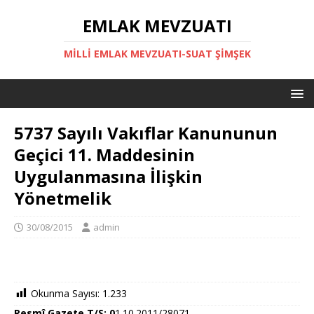
EMLAK MEVZUATI
MILLI EMLAK MEVZUATI-SUAT ŞİMŞEK
5737 Sayılı Vakıflar Kanununun
Geçici 11. Maddesinin
Uygulanmasına İlişkin
Yönetmelik
30/08/2015
admin
Okunma Sayısı:
1.233
Resmî Gazete T/S: 0
1.10.2011/28071