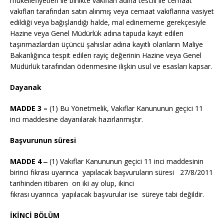
mükellefiyetleri ile birlikte vakıfları adına tescili ile cemaat
vakıfları tarafından satın alınmış veya cemaat vakıflarına vasiyet
edildiği veya bağışlandığı halde, mal edinememe gerekçesiyle
Hazine veya Genel Müdürlük adına tapuda kayıt edilen
taşınmazlardan üçüncü şahıslar adına kayıtlı olanların Maliye
Bakanlığınca tespit edilen rayiç değerinin Hazine veya Genel
Müdürlük tarafından ödenmesine ilişkin usul ve esasları kapsar.
Dayanak
MADDE 3 –
(1) Bu Yönetmelik, Vakıflar Kanununun geçici 11
inci maddesine dayanılarak hazırlanmıştır.
Başvurunun süresi
MADDE 4 ‒
(1) Vakıflar Kanununun geçici 11 inci maddesinin
birinci fıkrası uyarınca yapılacak başvuruların süresi 27/8/2011
tarihinden itibaren on iki ay olup, ikinci
fıkrası uyarınca yapılacak başvurular ise süreye tabi değildir.
İKİNCİ BÖLÜM