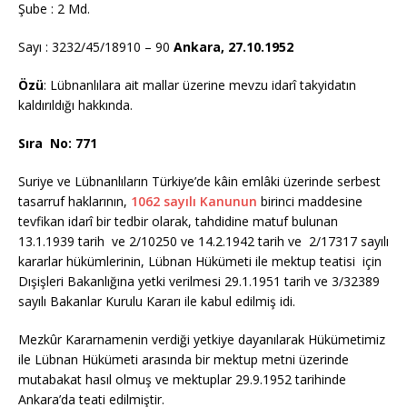
Şube : 2 Md.
Sayı : 3232/45/18910 – 90
Ankara, 27.10.1952
Özü
:
Lübnanlılara ait mallar üzerine mevzu idarî takyidatın
kaldırıldığı hakkında.
Sıra No:
771
Suriye ve Lübnanlıların Türkiye’de kâin emlâki üzerinde serbest
tasarruf haklarının,
1062 sayılı Kanunun
birinci maddesine
tevfikan idarî bir tedbir olarak, tahdidine matuf bulunan
13.1.1939 tarih ve 2/10250 ve 14.2.1942 tarih ve 2/17317 sayılı
kararlar hükümlerinin, Lübnan Hükümeti ile mektup teatisi için
Dışişleri Bakanlığına yetki verilmesi 29.1.1951 tarih ve 3/32389
sayılı Bakanlar Kurulu Kararı ile kabul edilmiş idi.
Mezkûr Kararnamenin verdiği yetkiye dayanılarak Hükümetimiz
ile Lübnan Hükümeti arasında bir mektup metni üzerinde
mutabakat hasıl olmuş ve mektuplar 29.9.1952 tarihinde
Ankara’da teati edilmiştir.