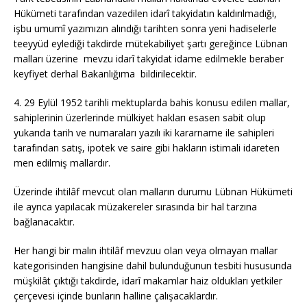
Hükümeti tarafından vazedilen idarî takyidatın kaldırılmadığı,
işbu umumî yazımızın alındığı tarihten sonra yeni hadiselerle
teeyyüd eylediği takdirde mütekabiliyet şartı gereğince Lübnan
malları üzerine mevzu idarî takyidat idame edilmekle beraber
keyfiyet derhal Bakanlığıma bildirilecektir.
4. 29 Eylül 1952 tarihli mektuplarda bahis konusu edilen mallar,
sahiplerinin üzerlerinde mülkiyet hakları esasen sabit olup
yukarıda tarih ve numaraları yazılı iki kararname ile sahipleri
tarafından satış, ipotek ve saire gibi hakların istimali idareten
men edilmiş mallardır.
Üzerinde ihtilâf mevcut olan malların durumu Lübnan Hükümeti
ile ayrıca yapılacak müzakereler sırasında bir hal tarzına
bağlanacaktır.
Her hangi bir malın ihtilâf mevzuu olan veya olmayan mallar
kategorisinden hangisine dahil bulunduğunun tesbiti hususunda
müşkilât çıktığı takdirde, idarî makamlar haiz oldukları yetkiler
çerçevesi içinde bunların halline çalışacaklardır.