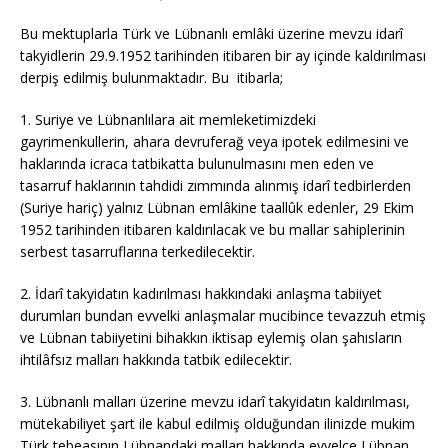
Bu mektuplarla Türk ve Lübnanlı emlâki üzerine mevzu idarî
takyidlerin 29.9.1952 tarihinden itibaren bir ay içinde kaldırılması
derpiş edilmiş bulunmaktadır. Bu itibarla;
1. Suriye ve Lübnanlılara ait memleketimizdeki
gayrimenkullerin, ahara devruferağ veya ipotek edilmesini ve
haklarında icraca tatbikatta bulunulmasını men eden ve
tasarruf haklarının tahdidi zımmında alınmış idarî tedbirlerden
(Suriye hariç) yalnız Lübnan emlâkine taallûk edenler, 29 Ekim
1952 tarihinden itibaren kaldırılacak ve bu mallar sahiplerinin
serbest tasarruflarına terkedilecektir.
2. İdarî takyidatın kadırılması hakkındaki anlaşma tabiiyet
durumları bundan evvelki anlaşmalar mucibince tevazzuh etmiş
ve Lübnan tabiiyetini bihakkın iktisap eylemiş olan şahısların
ihtilâfsız malları hakkında tatbik edilecektir.
3. Lübnanlı malları üzerine mevzu idarî takyidatın kaldırılması,
mütekabiliyet şart ile kabul edilmiş olduğundan ilinizde mukim
Türk tebeasının Lübnandaki malları hakkında evvelce Lübnan