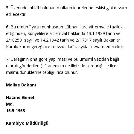
5. Üzerinde ihtilâf bulunan malların idarelerine eskisi gibi devam
edilecektir.
6. Bu umumî yazı münhasıran Lübnanlılara ait emvale taallük
ettiğinden, Suriyelilere ait emval hakkında 13.1.1939 tarih ve
2/10250 sayılı ve 14.2.1942 tarih ve 2/17317 sayılı Bakanlar
Kurulu kararı gereğince mevzu idarî takyidat devam edecektir.
7. Gereğinin ona göre yapılması ve bu umumî yazıdan bağlı
olarak gönderilen (…) adedinin de iliniz defterdarlığı ile ilçe
malmüdürlüklerine tebliği rica olunur.
Maliye Bakanı
Hazine Genel
Md.
15.5.1953
Kambiyo Müdürlüğü