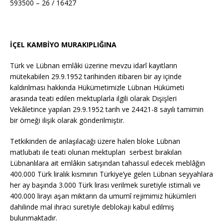
593500 – 26 / 16427
İÇEL KAMBİYO MURAKIPLIĞINA
Türk ve Lübnan emlâki üzerine mevzu idarî kayıtların
mütekabilen 29.9.1952 tarihinden itibaren bir ay içinde
kaldırılması hakkında Hükümetimizle Lübnan Hükümeti
arasında teati edilen mektuplarla ilgili olarak Dışişleri
Vekâletince yapılan 29.9.1952 tarih ve 24421-8 sayılı tamimin
bir örneği ilişik olarak gönderilmiştir.
Tetkikinden de anlaşılacağı üzere halen bloke Lübnan
matlubatı ile teati olunan mektupları serbest bırakılan
Lübnanlılara ait emlâkin satışından tahassul edecek meblâğın
400.000 Türk liralık kısmının Türkiye’ye gelen Lübnan seyyahlara
her ay başında 3.000 Türk lirası verilmek suretiyle istimali ve
400.000 lirayı aşan miktarın da umumî rejimimiz hükümleri
dahilinde mal ihracı suretiyle deblokajı kabul edilmiş
bulunmaktadır.