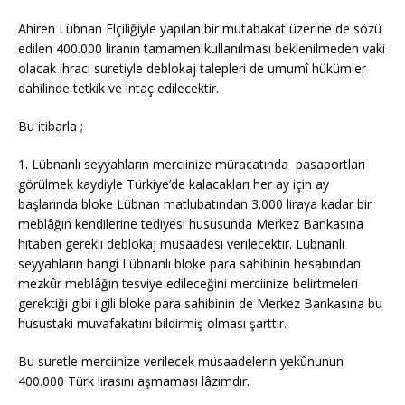
Ahiren Lübnan Elçiliğiyle yapılan bir mutabakat üzerine de sözü
edilen 400.000 liranın tamamen kullanılması beklenilmeden vaki
olacak ihracı suretiyle deblokaj talepleri de umumî hükümler
dahilinde tetkik ve intaç edilecektir.
Bu itibarla ;
1. Lübnanlı seyyahların merciinize müracatında pasaportları
görülmek kaydiyle Türkiye’de kalacakları her ay için ay
başlarında bloke Lübnan matlubatından 3.000 liraya kadar bir
meblâğın kendilerine tediyesi hususunda Merkez Bankasına
hitaben gerekli deblokaj müsaadesi verilecektir. Lübnanlı
seyyahların hangi Lübnanlı bloke para sahibinin hesabından
mezkûr meblâğın tesviye edileceğini merciinize belirtmeleri
gerektiği gibi ilgili bloke para sahibinin de Merkez Bankasına bu
husustaki muvafakatını bildirmiş olması şarttır.
Bu suretle merciinize verilecek müsaadelerin yekûnunun
400.000 Türk lirasını aşmaması lâzımdır.