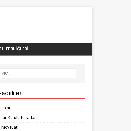
EL TEBLIĞLERI
EGORILER
asalar
lar Kurulu Kararları
r Mevzuat