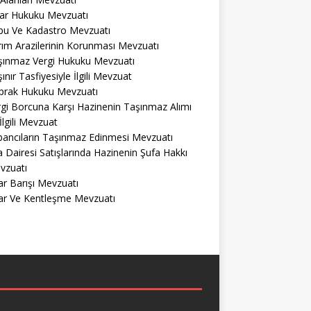
lar Hukuku Mevzuatı
pu Ve Kadastro Mevzuatı
ım Arazilerinin Korunması Mevzuatı
şınmaz Vergi Hukuku Mevzuatı
ınır Tasfiyesiyle İlgili Mevzuat
prak Hukuku Mevzuatı
gi Borcuna Karşı Hazinenin Taşınmaz Alımı
 İlgili Mevzuat
bancıların Taşınmaz Edinmesi Mevzuatı
a Dairesi Satışlarında Hazinenin Şufa Hakkı
vzuatı
r Barışı Mevzuatı
ar Ve Kentleşme Mevzuatı