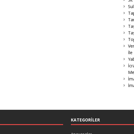
Su
Ta
Tar
Ta
Taş
To
Ver
İle
Ya
İcr
Me
İma
İm
KATEGORILER
Anayasalar