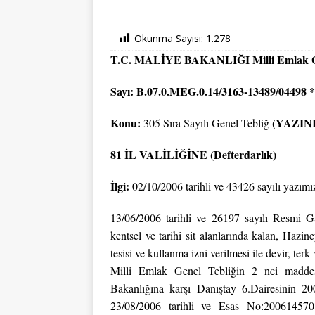
Okunma Sayısı:
1.278
T.C.
MALİYE BAKANLIĞI Milli Emlak G
Sayı: B.07.0.MEG.0.14/3163-13489/04498 *
Konu:
(YAZINI
305 Sıra Sayılı Genel Tebliğ
81 İL
VALİLİĞİNE (Defterdarlık)
İlgi:
02/10/2006 tarihli ve 43426 sayılı yazımı
13/06/2006 tarihli ve 26197 sayılı Resmi G
kentsel ve tarihi sit alanlarında kalan, Hazine
tesisi ve kullanma izni verilmesi ile devir, ter
Milli Emlak Genel Tebliğin 2 nci maddesi
Bakanlığına karşı Danıştay 6.Dairesinin 2
23/08/2006 tarihli ve Esas No:200614570 