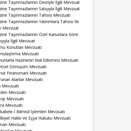
ine Taşınmazlarının Devriyle İlgili Mevzuat
ine Taşınmazlarının Satışıyla İlgili Mevzuat
ine Taşınmazlarının Tahsisi Mevzuatı
ine Taşınmazlarının Yatırımlara Tahsisi İle
ili Mevzuat
zine Taşınmazlarının Özel Kanunlara Göre
ışıyla İlgili Mevzuat
mu Konutları Mevzuatı
mulaştırma Mevzuatı
nunlarla Hazinenin Mal Edinmesi Mevzuatı
ntsel Dönüşüm Mevzuatı
nut Finansmanı Mevzuatı
runan Alanlar Mevzuatı
ı Mevzuatı
den Mevzuatı
op Mevzuatı
ra Mevzuatı
abele-İ Bilmisil İşlemleri Mevzuatı
lkiyet Hakkı Ve Eşya Hukuku Mevzuatı
man Mevzuatı
 Alanları Mevzuatı