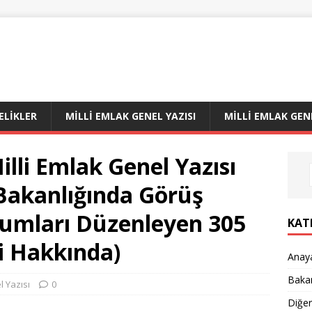
LIKLER
MILLI EMLAK GENEL YAZISI
MILLI EMLAK GEN
illi Emlak Genel Yazısı
 Bakanlığında Görüş
umları Düzenleyen 305
KAT
li Hakkında)
Anay
Bakan
l Yazısı
0
Diğe