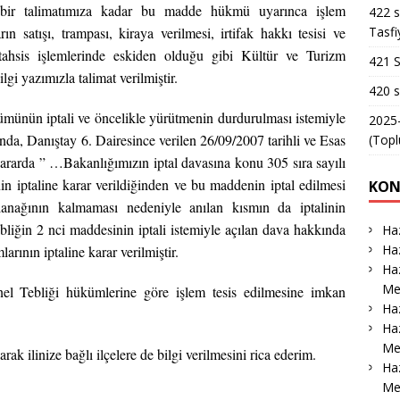
ci bir talimatımıza kadar bu madde hükmü uyarınca işlem
422 s
Tasfi
 satışı, trampası, kiraya verilmesi, irtifak hakkı tesisi ve
 tahsis işlemlerinde eskiden olduğu gibi Kültür ve Turizm
421 S
gi yazımızla talimat verilmiştir.
420 s
tümünün iptali ve öncelikle yürütmenin durdurulması istemiyle
2025-
nda, Danıştay 6. Dairesince verilen 26/09/2007 tarihli ve Esas
(Topl
rarda ” …Bakanlığımızın iptal davasına konu 305 sıra sayılı
n iptaline karar verildiğinden ve bu maddenin iptal edilmesi
KON
lanağının kalmaması nedeniyle anılan kısmın da iptalinin
liğin 2 nci maddesinin iptali istemiyle açılan dava hakkında
Haz
Haz
arının iptaline karar verilmiştir.
Haz
Me
el Tebliği hükümlerine göre işlem tesis edilmesine imkan
Haz
Haz
Me
arak ilinize bağlı ilçelere de bilgi verilmesini rica ederim.
Ha
Me