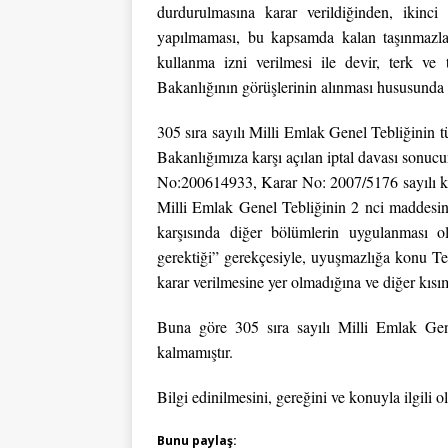
durdurulmasına karar verildiğinden, ikin
yapılmaması, bu kapsamda kalan taşınmazların
kullanma izni verilmesi ile devir, terk ve
Bakanlığının görüşlerinin alınması hususunda il
305 sıra sayılı Milli Emlak Genel Tebliğinin 
Bakanlığımıza karşı açılan iptal davası sonucu
No:200614933, Karar No: 2007/5176 sayılı ka
Milli Emlak Genel Tebliğinin 2 nci maddesini
karşısında diğer bölümlerin uygulanması o
gerektiği” gerekçesiyle, uyuşmazlığa konu Teb
karar verilmesine yer olmadığına ve diğer kısıml
Buna göre 305 sıra sayılı Milli Emlak Gen
kalmamıştır.
Bilgi edinilmesini, gereğini ve konuyla ilgili ol
Bunu paylaş: