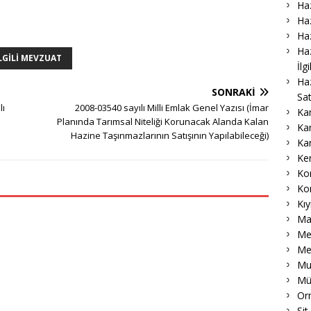
Haz
Haz
Haz
Haz
LGILI MEVZUAT
İlg
Ha
SONRAKI
Sat
lı
2008-03540 sayılı Milli Emlak Genel Yazısı (İmar
Ka
Planında Tarımsal Niteliği Korunacak Alanda Kalan
Ka
Hazine Taşınmazlarının Satışının Yapılabileceği)
Ka
Ke
Ko
Ko
Kıy
Ma
Me
Me
Muk
Mü
Or
Sit