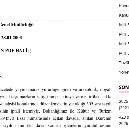
Kanu
Kanu
enel Müdürlüğü
Milli
Milli
 28.01.2003
Milli
N PDF HALİ: )
Milli
Tüzük
Yönet
z.
SON
azetede yayımlanarak yürürlüğe giren ve arkeolojik, doğal,
ye ait taşınmazların satış, trampa, kiraya verme, irtifak hakkı
2026-
k ve tahsisi konularında düzenlemelerin yer aldığı 305 sıra sayılı
(2021
nin iptali istemiyle, Bakanlığımız ile Kültür ve Turizm
423 s
006/4570 Esas numarasında açılan davada, anılan Dairenin
2026 
sayılı ilamı ile; dava konusu işlemlerin yürütülmesinin