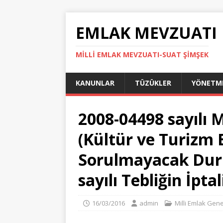
EMLAK MEVZUATI
MILLI EMLAK MEVZUATI-SUAT ŞİMŞEK
KANUNLAR
TÜZÜKLER
YÖNETME
2008-04498 sayılı M
(Kültür ve Turizm
Sorulmayacak Dur
sayılı Tebliğin İpta
16/03/2016
admin
Milli Emlak Gene