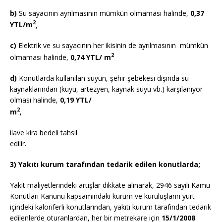
b)
Su sayacının ayrılmasının mümkün olmaması halinde,
0,37
2
YTL/m
,
c)
Elektrik ve su sayacının her ikisinin de ayrılmasının mümkün
2
olmaması halinde,
0,74 YTL/ m
d)
Konutlarda kullanılan suyun, şehir şebekesi dışında su
kaynaklarından (kuyu, artezyen, kaynak suyu vb.) karşılanıyor
olması halinde,
0,19 YTL/
2
m
,
ilave kira bedeli tahsil
edilir.
3) Yakıtı kurum tarafından tedarik edilen konutlarda;
Yakıt maliyetlerindeki artışlar dikkate alınarak, 2946 sayılı Kamu
Konutları Kanunu kapsamındaki kurum ve kuruluşların yurt
içindeki kaloriferli konutlarından, yakıtı kurum tarafından tedarik
edilenlerde oturanlardan, her bir metrekare için
15/1/2008