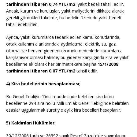
tarihinden itibaren 0,74 YTL/m2
yakıt bedeli tahsil edilir.
Ancak, kurum ve kuruluşlar, yakıt maliyetlerini dikkate alarak
gerekli gördükleri takdirde, bu bedelin üzerinde yakıt bedeli
tahsil edebilirler.
Ayrıca, yakıtı kurumlarca tedarik edilen kamu konutlarında,
ortak kullanım alanlarındaki aydınlatma, elektrik, su, gaz,
otomat ve benzeri giderlerin zorunlu nedenlerle kurumlarca
karşılanıyor olması halinde, bu giderler karşılığında kira ve yakıt
bedellerine ek olarak her bir metrekare başına
15/1/2008
tarihinden itibaren 0,07 YTL/m2
tahsil edilir.
4) Kira bedellerinin hesaplanması;
Bu Genel Tebliğin 1’inci maddesinde belirtilen kira birim
bedellerine 294 sıra no.lu Milli Emlak Genel Tebliğinde belirtilen
esaslar uygulanmak suretiyle aylık kira bedelleri hesaplanır.
5) Kaldırılan Hükümler;
30/12/2006 tarih ve 26392 sayılı Resmî Gazete’de yayımlanan