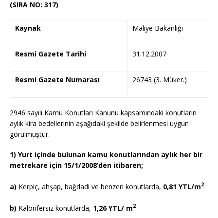
(SIRA NO: 317)
Kaynak
Maliye Bakanlığı
Resmi Gazete Tarihi
31.12.2007
Resmi Gazete Numarası
26743 (3. Müker.)
2946 sayılı Kamu Konutları Kanunu kapsamındaki konutların
aylık kira bedellerinin aşağıdaki şekilde belirlenmesi uygun
görülmüştür.
1) Yurt içinde bulunan kamu konutlarından aylık her bir
metrekare için
15/1/2008’den itibaren;
2
a)
Kerpiç, ahşap, bağdadi ve benzeri konutlarda,
0,81 YTL/m
2
b)
Kalorifersiz konutlarda,
1,26 YTL/ m