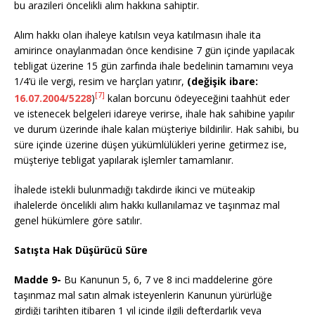
bu arazileri öncelikli alım hakkına sahiptir.
Alım hakkı olan ihaleye katılsın veya katılmasın ihale ita
amirince onaylanmadan önce kendisine 7 gün içinde yapılacak
tebligat üzerine 15 gün zarfında ihale bedelinin tamamını veya
1/4’ü ile vergi, resim ve harçları yatırır,
(değişik ibare:
[7]
16.07.2004/5228
)
kalan borcunu ödeyeceğini taahhüt eder
ve istenecek belgeleri idareye verirse, ihale hak sahibine yapılır
ve durum üzerinde ihale kalan müşteriye bildirilir. Hak sahibi, bu
süre içinde üzerine düşen yükümlülükleri yerine getirmez ise,
müşteriye tebligat yapılarak işlemler tamamlanır.
İhalede istekli bulunmadığı takdirde ikinci ve müteakip
ihalelerde öncelikli alım hakkı kullanılamaz ve taşınmaz mal
genel hükümlere göre satılır.
Satışta Hak Düşürücü Süre
Madde 9-
Bu Kanunun 5, 6, 7 ve 8 inci maddelerine göre
taşınmaz mal satın almak isteyenlerin Kanunun yürürlüğe
girdiği tarihten itibaren 1 yıl içinde ilgili defterdarlık veya