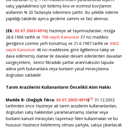
satış yapılabilmesi için birikmiş kira ve ecrimisil borçlarının
asıllarının % 20 fazlasıyla ödenmesi şarttır. Bu şekilde ödeme
yapıldığı takdirde ayrıca gecikme zammı ve faiz alınmaz.
(Ek:
03.07.2003/4916
) Hazineye ait taşınmazlardan, mülga
28.6.1966 tarihli ve
766 sayılı Kanunun
37 nci maddesi
gereğince üzerine şerh konulmuş ve 21.6.1987 tarihli ve
3402
sayılı Kanunun
46 ncı maddesine göre ilgililerince talep ve
dava edilmemiş olanlar ile davaları devam edenlerden davadan
vazgeçenlere, birinci fıkradaki şartlar aranmaksızın tapuda
adına şerh bulunanlara veya bunların yasal mirasçılarına
doğrudan satılabilir.
Tarım Arazilerini Kullananların Öncelikli Alım Hakkı
[6]
Madde 8-
(Değişik fıkra:
03.07.2003/4916
)
31.12.2002
tarihinden önce Hazineye ait tarım arazilerini kullananlardan,
doğrudan satış hakkından yararlanamamış olanlar veya
bunların kanunî mirasçıları; taşınmazı fiilen kullanmaları ve bu
hususun Hazinece belirlenmiş olması şartıyla, satışa çıkarılacak