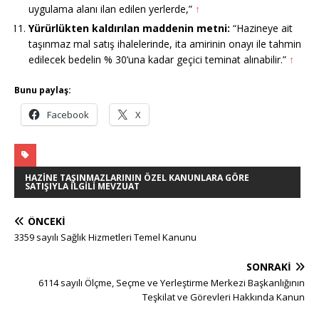
uygulama alanı ilan edilen yerlerde,”
↑
Yürürlükten kaldırılan maddenin metni:
“Hazineye ait
taşınmaz mal satış ihalelerinde, ita amirinin onayı ile tahmin
edilecek bedelin % 30’una kadar geçici teminat alınabilir.”
↑
Bunu paylaş:
Facebook
X
HAZINE TAŞINMAZLARININ ÖZEL KANUNLARA GÖRE
SATIŞIYLA İLGILI MEVZUAT
ÖNCEKI
3359 sayılı Sağlık Hizmetleri Temel Kanunu
SONRAKI
6114 sayılı Ölçme, Seçme ve Yerleştirme Merkezi Başkanlığının
Teşkilat ve Görevleri Hakkında Kanun