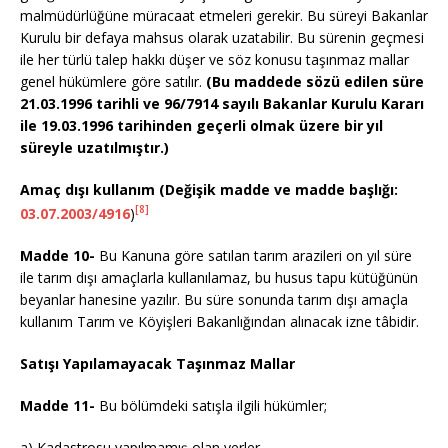
malmüdürlüğüne müracaat etmeleri gerekir. Bu süreyi Bakanlar
Kurulu bir defaya mahsus olarak uzatabilir. Bu sürenin geçmesi
ile her türlü talep hakkı düşer ve söz konusu taşınmaz mallar
genel hükümlere göre satılır.
(Bu maddede sözü edilen süre
21.03.1996 tarihli ve 96/7914 sayılı Bakanlar Kurulu Kararı
ile 19.03.1996 tarihinden geçerli olmak üzere bir yıl
süreyle uzatılmıştır.)
Amaç dışı kullanım (Değişik madde ve madde başlığı:
[8]
03.07.2003/4916
)
Madde 10-
Bu Kanuna göre satılan tarım arazileri on yıl süre
ile tarım dışı amaçlarla kullanılamaz, bu husus tapu kütüğünün
beyanlar hanesine yazılır. Bu süre sonunda tarım dışı amaçla
kullanım Tarım ve Köyişleri Bakanlığından alınacak izne tâbidir.
Satışı Yapılamayacak Taşınmaz Mallar
Madde 11-
Bu bölümdeki satışla ilgili hükümler;
a) Kadastrosu yapılmamış olan yerler,