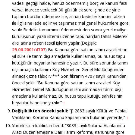
vadesi geçtiği halde, henüz ödenmemiş borç ve kanuni faizi
varsa, idarece verilecek 30 günlük ek süre içinde de yine
toplam borçlar ödenmez ise, alınan bedeller kanuni faizleri
ile ilgilisine iade edilir ve taşınmaz mal genel hükümlere göre
satılır.Bedelin tamamının ödenmesinden sonra yerel maliye
kuruluşunun yazılı istemi üzerine tapu harçları tahsil edilerek
alıcı adına re’sen tescil işlemi yapılır.(Değişik:
29.06.2001/4707
) Bu Kanuna göre satılan tarım arazileri on
yıl süre ile tarım dışı amaçlarla kullanılamaz, bu husus tapu
kütüğünün beyanlar hanesine yazılır. Bu süre sonunda tarım
dışı amaçla kullanım Köy Hizmetleri Genel Müdürlüğünden
alınacak izne tâbidir.”*** Son fıkranın 4707 sayılı Kanun’dan
önceki şekli: “Bu Kanuna göre satılan tarım arazileri Köy
Hizmetleri Genel Müdürlüğünün izni alınmadan tarım dışı
amaçlarla kullanılamaz. Bu husus tapu kütüğü sahifesinin
beyanlar hanesine yazılır.”
↑
Değişiklikten önceki şekli:
“j) 2863 sayılı Kültür ve Tabiat
Varlıklarını Koruma Kanunu kapsamında bulunan yerlerde,”
↑
Yürürlükten kaldırılan bend: “3083 sayılı Sulama Alanlarında
Arazi Düzenlemesine Dair Tarım Reformu Kanununa göre