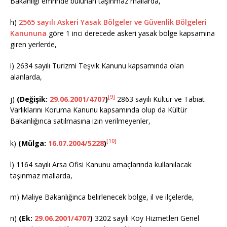
Bakanlığı emrinde bulunan taşınmaz mallarda,
h)
2565 sayılı Askeri Yasak Bölgeler ve Güvenlik Bölgeleri
Kanununa
göre 1 inci derecede askeri yasak bölge kapsamına
giren yerlerde,
i) 2634 sayılı Turizmi Teşvik Kanunu kapsamında olan
alanlarda,
[9]
j)
(Değişik:
29.06.2001/4707
)
2863 sayılı Kültür ve Tabiat
Varlıklarını Koruma Kanunu kapsamında olup da Kültür
Bakanlığınca satılmasına izin verilmeyenler,
[10]
k)
(Mülga:
16.07.2004/5228
)
l) 1164 sayılı Arsa Ofisi Kanunu amaçlarında kullanılacak
taşınmaz mallarda,
m) Maliye Bakanlığınca belirlenecek bölge, il ve ilçelerde,
n)
(Ek:
29.06.2001/4707
)
3202 sayılı Köy Hizmetleri Genel