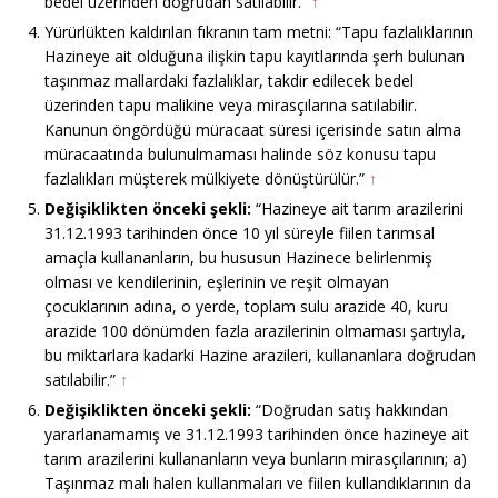
bedel üzerinden doğrudan satılabilir.”
↑
Yürürlükten kaldırılan fıkranın tam metni: “Tapu fazlalıklarının
Hazineye ait olduğuna ilişkin tapu kayıtlarında şerh bulunan
taşınmaz mallardaki fazlalıklar, takdir edilecek bedel
üzerinden tapu malikine veya mirasçılarına satılabilir.
Kanunun öngördüğü müracaat süresi içerisinde satın alma
müracaatında bulunulmaması halinde söz konusu tapu
fazlalıkları müşterek mülkiyete dönüştürülür.”
↑
Değişiklikten önceki şekli:
“Hazineye ait tarım arazilerini
31.12.1993 tarihinden önce 10 yıl süreyle fiilen tarımsal
amaçla kullananların, bu hususun Hazinece belirlenmiş
olması ve kendilerinin, eşlerinin ve reşit olmayan
çocuklarının adına, o yerde, toplam sulu arazide 40, kuru
arazide 100 dönümden fazla arazilerinin olmaması şartıyla,
bu miktarlara kadarki Hazine arazileri, kullananlara doğrudan
satılabilir.”
↑
Değişiklikten önceki şekli:
“Doğrudan satış hakkından
yararlanamamış ve 31.12.1993 tarihinden önce hazineye ait
tarım arazilerini kullananların veya bunların mirasçılarının; a)
Taşınmaz malı halen kullanmaları ve fiilen kullandıklarının da