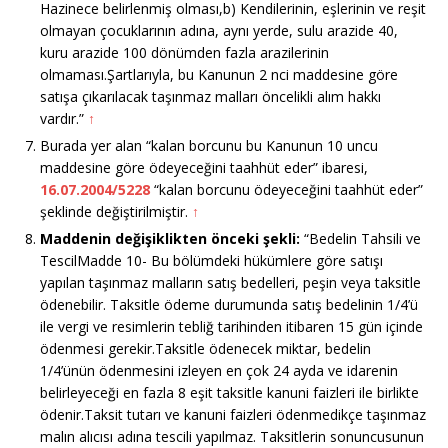
Hazinece belirlenmiş olması,b) Kendilerinin, eşlerinin ve reşit
olmayan çocuklarının adına, aynı yerde, sulu arazide 40,
kuru arazide 100 dönümden fazla arazilerinin
olmaması.Şartlarıyla, bu Kanunun 2 nci maddesine göre
satışa çıkarılacak taşınmaz malları öncelikli alım hakkı
vardır.”
↑
Burada yer alan “kalan borcunu bu Kanunun 10 uncu
maddesine göre ödeyeceğini taahhüt eder” ibaresi,
16.07.2004/5228
“kalan borcunu ödeyeceğini taahhüt eder”
şeklinde değiştirilmiştir.
↑
Maddenin değişiklikten önceki şekli:
“Bedelin Tahsili ve
TescilMadde 10- Bu bölümdeki hükümlere göre satışı
yapılan taşınmaz malların satış bedelleri, peşin veya taksitle
ödenebilir. Taksitle ödeme durumunda satış bedelinin 1/4’ü
ile vergi ve resimlerin tebliğ tarihinden itibaren 15 gün içinde
ödenmesi gerekir.Taksitle ödenecek miktar, bedelin
1/4’ünün ödenmesini izleyen en çok 24 ayda ve idarenin
belirleyeceği en fazla 8 eşit taksitle kanuni faizleri ile birlikte
ödenir.Taksit tutarı ve kanuni faizleri ödenmedikçe taşınmaz
malın alıcısı adına tescili yapılmaz. Taksitlerin sonuncusunun