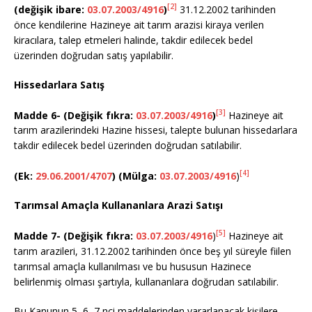
[2]
(değişik ibare:
03.07.2003/4916
)
31.12.2002 tarihinden
önce kendilerine Hazineye ait tarım arazisi kiraya verilen
kiracılara, talep etmeleri halinde, takdir edilecek bedel
üzerinden doğrudan satış yapılabilir.
Hissedarlara Satış
[3]
Madde 6-
(Değişik fıkra:
03.07.2003/4916
)
Hazineye ait
tarım arazilerindeki Hazine hissesi, talepte bulunan hissedarlara
takdir edilecek bedel üzerinden doğrudan satılabilir.
[4]
(Ek:
29.06.2001/4707
) (Mülga:
03.07.2003/4916
)
Tarımsal Amaçla Kullananlara Arazi Satışı
[5]
Madde 7- (Değişik fıkra:
03.07.2003/4916
)
Hazineye ait
tarım arazileri, 31.12.2002 tarihinden önce beş yıl süreyle fiilen
tarımsal amaçla kullanılması ve bu hususun Hazinece
belirlenmiş olması şartıyla, kullananlara doğrudan satılabilir.
Bu Kanunun 5, 6, 7 nci maddelerinden yararlanacak kişilere