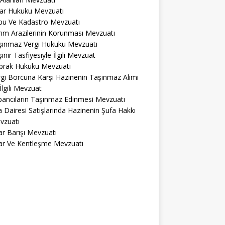
lar Hukuku Mevzuatı
pu Ve Kadastro Mevzuatı
ım Arazilerinin Korunması Mevzuatı
şınmaz Vergi Hukuku Mevzuatı
ınır Tasfiyesiyle İlgili Mevzuat
prak Hukuku Mevzuatı
gi Borcuna Karşı Hazinenin Taşınmaz Alımı
 İlgili Mevzuat
bancıların Taşınmaz Edinmesi Mevzuatı
a Dairesi Satışlarında Hazinenin Şufa Hakkı
vzuatı
r Barışı Mevzuatı
ar Ve Kentleşme Mevzuatı