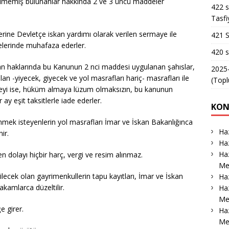
ilmemiş bulunanlar hakkında 2 ve 3 üncü maddeler
422 s
Tasfi
lerine Devletçe iskan yardımı olarak verilen sermaye ile
421 S
delerinde muhafaza ederler.
420 s
dan haklarında bu Kanunun 2 nci maddesi uygulanan şahıslar,
2025-
an -yiyecek, giyecek ve yol masrafları hariç- masrafları ile
(Topl
ayeyi ise, hüküm almaya lüzum olmaksızın, bu kanunun
 ay eşit taksitlerle iade ederler.
KON
mek isteyenlerin yol masrafları İmar ve İskan Bakanlığınca
Haz
ir.
Haz
Haz
 dolayı hiçbir harç, vergi ve resim alınmaz.
Me
ecek olan gayrimenkullerin tapu kayıtları, İmar ve İskan
Haz
akamlarca düzeltilir.
Haz
Me
e girer.
Ha
Me