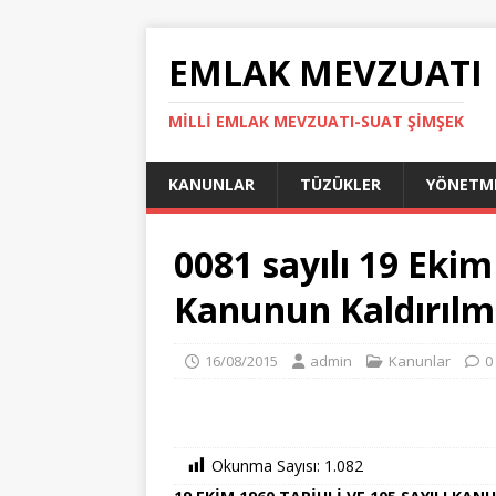
EMLAK MEVZUATI
MILLI EMLAK MEVZUATI-SUAT ŞİMŞEK
KANUNLAR
TÜZÜKLER
YÖNETME
0081 sayılı 19 Ekim
Kanunun Kaldırılm
16/08/2015
admin
Kanunlar
0
Okunma Sayısı:
1.082