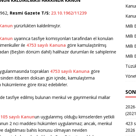
ANUNUN KALDIRILMASI HAKKINDA KANUN
Kanu
1962,
Resmi Gazete T/S:
23.10.1962/11239
Kanu
 Kanun
yürürlükten kaldırılmıştır.
Milli
Milli
 Kanun
uyarınca tasfiye komisyonları tarafından el konulan
imenkuller ile
4753 sayılı Kanuna
göre kamulaştırılmış
Milli
rı (Beşbin dönüm dahil) halihazır durumları ile sahiplerine
Milli
Tüzük
ygulanmasında toprakları
4753 sayılı Kanuna
göre
Yönet
esinden itibaren doksan gün içinde, kamulaştırma
hükümlerine göre itiraz edebilirler.
SON
de tasfiye edilmiş bulunan menkul ve gayrimenkul mallar
2026-
(2021
e
105 sayılı Kanun
un uygulanmış olduğu kimselerden yetkili
423 s
anunun 2 nci maddesi hükümleri uygulanmaz; ancak, menkul
2026 
iye dağıtılması bahis konusu olmayan neviden