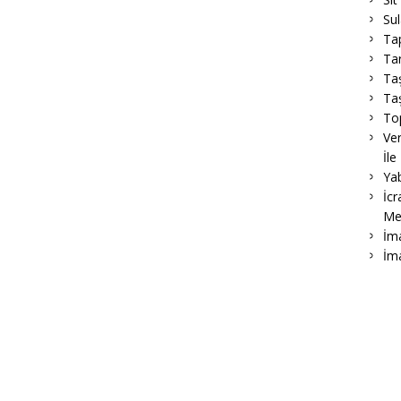
Su
Ta
Tar
Ta
Taş
To
Ver
İle
Ya
İcr
Me
İma
İm