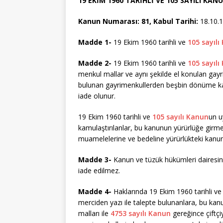
19 EKİM 1960 TARİHLİ VE 105 SAYILI K
Kanun Numarası: 81, Kabul Tarihi:
18.10.
Madde 1-
19 Ekim 1960 tarihli ve
105 sayılı
Madde 2-
19 Ekim 1960 tarihli ve
105 sayılı
menkul mallar ve aynı şekilde el konulan gayr
bulunan gayrimenkullerden beşbin dönüme kada
iade olunur.
19 Ekim 1960 tarihli ve
105 sayılı Kanun
un u
kamulaştırılanlar, bu kanunun yürürlüğe girm
muamelelerine ve bedeline yürürlükteki kanun 
Madde 3-
Kanun ve tüzük hükümleri dairesin
iade edilmez.
Madde 4-
Haklarında 19 Ekim 1960 tarihli v
merciden yazı ile talepte bulunanlara, bu k
malları ile
4753 sayılı Kanun
gereğince çiftç