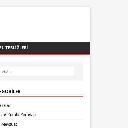
EL TEBLIĞLERI
EGORILER
asalar
lar Kurulu Kararları
r Mevzuat