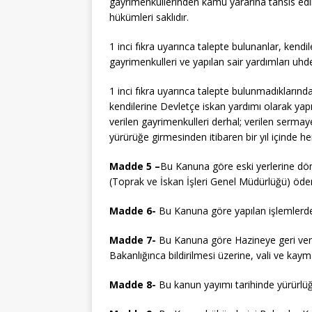
gayrimenkullerinden kamu yararına tahsis ed
hükümleri saklıdır.
1 inci fıkra uyarınca talepte bulunanlar, kendi
gayrimenkulleri ve yapılan sair yardımları uh
1 inci fıkra uyarınca talepte bulunmadıkların
kendilerine Devletçe iskan yardımı olarak yapıl
verilen gayrimenkulleri derhal; verilen serm
yürürüğe girmesinden itibaren bir yıl içinde her
Madde 5 –
Bu Kanuna göre eski yerlerine dön
(Toprak ve İskan İşleri Genel Müdürlüğü) öden
Madde 6-
Bu Kanuna göre yapılan işlemlerden
Madde 7-
Bu Kanuna göre Hazineye geri veril
Bakanlığınca bildirilmesi üzerine, vali ve kaym
Madde 8-
Bu kanun yayımı tarihinde yürürlüğ