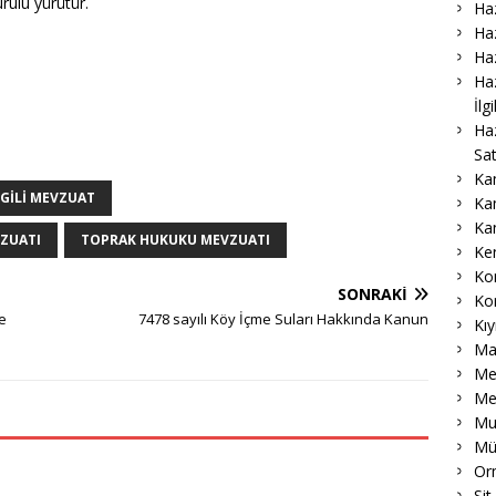
ulu yürütür.
Haz
Haz
Haz
Haz
İlg
Ha
Sat
Ka
LGILI MEVZUAT
Ka
Ka
ZUATI
TOPRAK HUKUKU MEVZUATI
Ke
Ko
SONRAKI
Ko
e
7478 sayılı Köy İçme Suları Hakkında Kanun
Kıy
Ma
Me
Me
Muk
Mü
Or
Sit