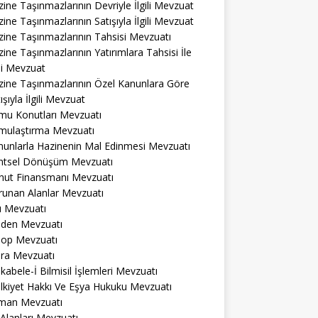
ine Taşınmazlarının Devriyle İlgili Mevzuat
ine Taşınmazlarının Satışıyla İlgili Mevzuat
ine Taşınmazlarının Tahsisi Mevzuatı
ine Taşınmazlarının Yatırımlara Tahsisi İle
ili Mevzuat
zine Taşınmazlarının Özel Kanunlara Göre
ışıyla İlgili Mevzuat
mu Konutları Mevzuatı
mulaştırma Mevzuatı
nunlarla Hazinenin Mal Edinmesi Mevzuatı
ntsel Dönüşüm Mevzuatı
nut Finansmanı Mevzuatı
runan Alanlar Mevzuatı
ı Mevzuatı
den Mevzuatı
op Mevzuatı
ra Mevzuatı
abele-İ Bilmisil İşlemleri Mevzuatı
lkiyet Hakkı Ve Eşya Hukuku Mevzuatı
man Mevzuatı
 Alanları Mevzuatı