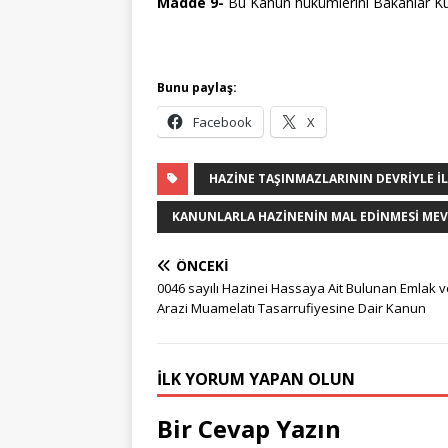
Madde 9-
Bu Kanun hükümlerini Bakanlar Kur
Bunu paylaş:
Facebook
X
HAZINE TAŞINMAZLARININ DEVRIYLE İ
KANUNLARLA HAZINENIN MAL EDINMESI MEV
ÖNCEKI
0046 sayılı Hazinei Hassaya Ait Bulunan Emlak v
Arazi Muamelatı Tasarrufiyesine Dair Kanun
İLK YORUM YAPAN OLUN
Bir Cevap Yazın