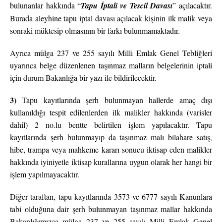
bulunanlar hakkında “
Tapu İptali ve Tescil Davası
” açılacaktır.
Burada aleyhine tapu iptal davası açılacak kişinin ilk malik veya
sonraki müktesip olmasının bir farkı bulunmamaktadır.
Ayrıca mülga 237 ve 255 sayılı Milli Emlak Genel Tebliğleri
uyarınca belge düzenlenen taşınmaz malların belgelerinin iptali
için durum Bakanlığa bir yazı ile bildirilecektir.
3)
Tapu kayıtlarında şerh bulunmayan hallerde amaç dışı
kullanıldığı tespit edilenlerden ilk malikler hakkında (varisler
dahil) 2 no.lu bentte belirtilen işlem yapılacaktır. Tapu
kayıtlarında şerh bulunmayıp da taşınmaz malı bilahare satış,
hibe, trampa veya mahkeme kararı sonucu iktisap eden malikler
hakkında iyiniyetle iktisap kurallarına uygun olarak her hangi bir
işlem yapılmayacaktır.
Diğer taraftan, tapu kayıtlarında 3573 ve 6777 sayılı Kanunlara
tabi olduğuna dair şerh bulunmayan taşınmaz mallar hakkında
Bakanlığımızca mülga 237 ve 255 sayılı Milli Emlak Genel