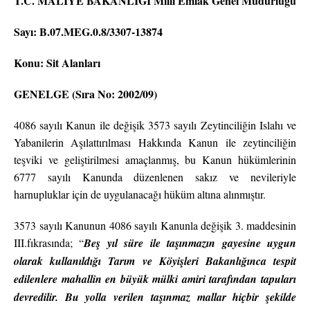
T.C. MALİYE BAKANLIĞI Milli Emlak Genel Müdürlüğü
Sayı: B.07.MEG.0.8/3307-13874
Konu: Sit Alanları
GENELGE (Sıra No: 2002/09)
4086 sayılı Kanun ile değişik 3573 sayılı Zeytinciliğin Islahı ve
Yabanilerin Aşılattırılması Hakkında Kanun ile zeytinciliğin
teşviki ve geliştirilmesi amaçlanmış, bu Kanun hükümlerinin
6777 sayılı Kanunda düzenlenen sakız ve nevileriyle
harnupluklar için de uygulanacağı hüküm altına alınmıştır.
3573 sayılı Kanunun 4086 sayılı Kanunla değişik 3. maddesinin
III.fıkrasında; “
Beş yıl süre ile taşınmazın gayesine uygun
olarak kullanıldığı Tarım ve Köyişleri Bakanlığınca tespit
edilenlere mahallin en büyük mülki amiri tarafından tapuları
devredilir. Bu yolla verilen taşınmaz mallar hiçbir şekilde