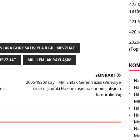
422 s
Tasfi
421 S
420 s
2025-
LARA GÖRE SATIŞIYLA İLGILI MEVZUAT
(Topl
 MEVZUAT
MILLI EMLAK PAYLAŞIM
KON
SONRAKI
Haz
2006-18303 sayılı Milli Emlak Genel Yazısı (Belediye
Haz
elir
sınırı dışındaki Hazine taşınmazlarının satışının
Haz
durdurulması)
Me
Haz
Haz
Me
Ha
Me