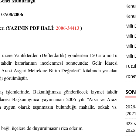
enel Müdürlüğü
Kanu
 07/08/2006
Kanu
Milli
(YAZININ PDF HALİ:
2006-34413
)
eri
Milli
Milli
k üzere Valiliklerden (Defterdarlık) gönderilen 150 sıra no.1u
Milli
kdir kararlarının incelenmesi sonucunda; Gelir İdaresi
Tüzük
 Arazi Asgari Metrekare Birim Değerleri” kitabında yer alan
Yönet
ğı görülmüştür.
ış işlemlerinde, Bakanlığımıza gönderilecek kıymet takdir
SON
 İdaresi Başkanlığınca yayımlanan 2006 yılı “Arsa ve Arazi
a uygun olarak t
aşınmazı
n bulunduğu mahalle, sokak vs.
2026-
(2021
423 s
 bağlı ilçelere de duyurulmasını rica ederim.
2026 