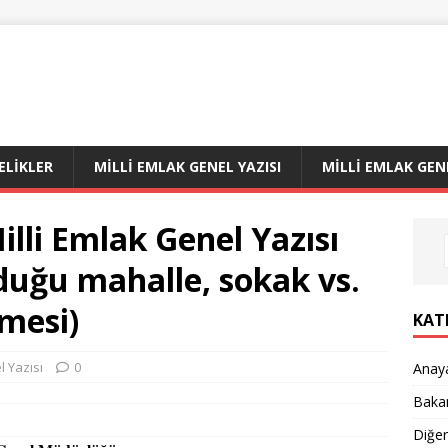
LIKLER
MILLI EMLAK GENEL YAZISI
MILLI EMLAK GEN
illi Emlak Genel Yazısı
duğu mahalle, sokak vs.
lmesi)
KAT
l Yazısı
0
Anay
Bakan
Diğe