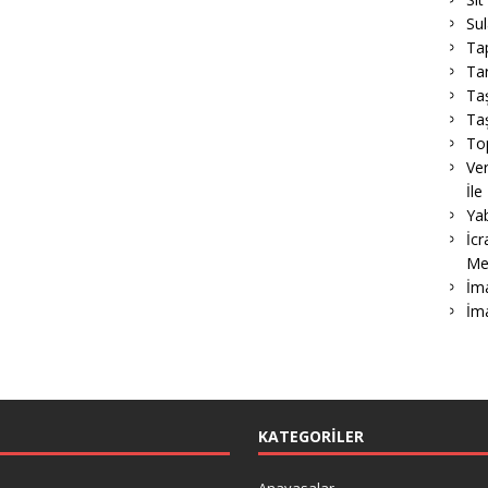
Su
Ta
Tar
Ta
Taş
To
Ver
İle
Ya
İcr
Me
İma
İm
KATEGORILER
Anayasalar