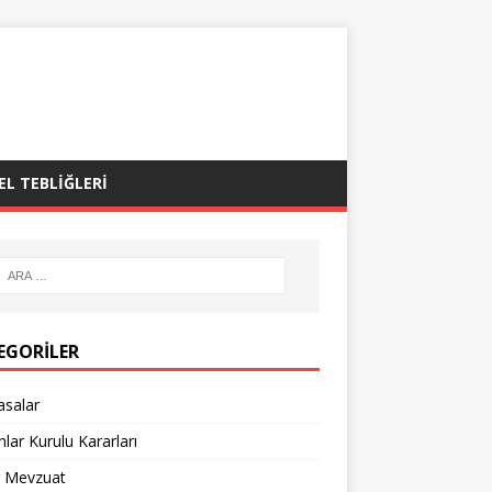
EL TEBLIĞLERI
EGORILER
asalar
lar Kurulu Kararları
r Mevzuat