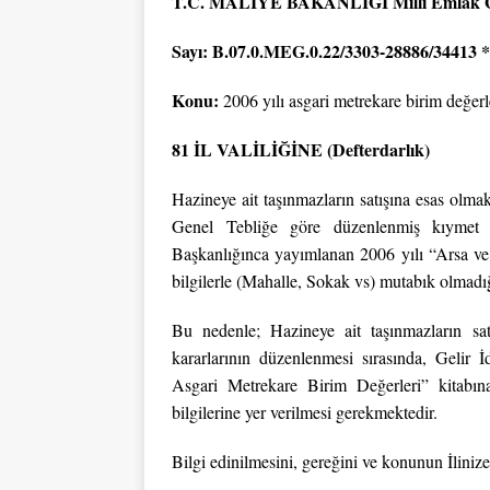
T.C.
MALİYE BAKANLIĞI Milli Emlak G
Sayı: B.07.0.MEG.0.22/3303-28886/34413 *
Konu:
2006 yılı asgari metrekare birim değerl
81 İL VALİLİĞİNE (Defterdarlık)
Hazineye ait taşınmazların satışına esas olma
Genel Tebliğe göre düzenlenmiş kıymet ta
Başkanlığınca yayımlanan 2006 yılı “Arsa ve
bilgilerle (Mahalle, Sokak vs) mutabık olmadı
Bu nedenle; Hazineye ait taşınmazların sat
kararlarının düzenlenmesi sırasında, Gelir
Asgari Metrekare Birim Değerleri” kitabın
bilgilerine yer verilmesi gerekmektedir.
Bilgi edinilmesini, gereğini ve konunun İlinize