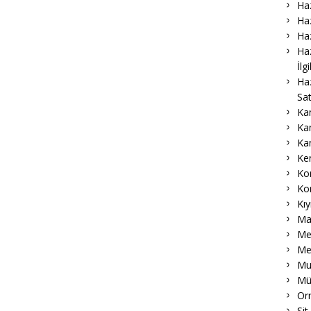
Haz
Haz
Haz
Haz
İlg
Ha
Sat
Ka
Ka
Ka
Ke
Ko
Ko
Kıy
Ma
Me
Me
Muk
Mü
Or
Sit