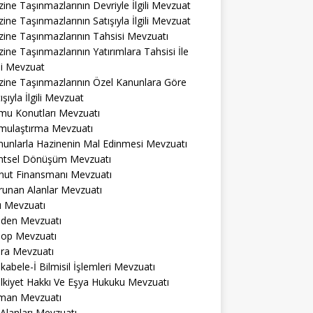
ine Taşınmazlarının Devriyle İlgili Mevzuat
ine Taşınmazlarının Satışıyla İlgili Mevzuat
ine Taşınmazlarının Tahsisi Mevzuatı
ine Taşınmazlarının Yatırımlara Tahsisi İle
ili Mevzuat
zine Taşınmazlarının Özel Kanunlara Göre
ışıyla İlgili Mevzuat
mu Konutları Mevzuatı
mulaştırma Mevzuatı
nunlarla Hazinenin Mal Edinmesi Mevzuatı
ntsel Dönüşüm Mevzuatı
nut Finansmanı Mevzuatı
runan Alanlar Mevzuatı
ı Mevzuatı
den Mevzuatı
op Mevzuatı
ra Mevzuatı
abele-İ Bilmisil İşlemleri Mevzuatı
lkiyet Hakkı Ve Eşya Hukuku Mevzuatı
man Mevzuatı
 Alanları Mevzuatı