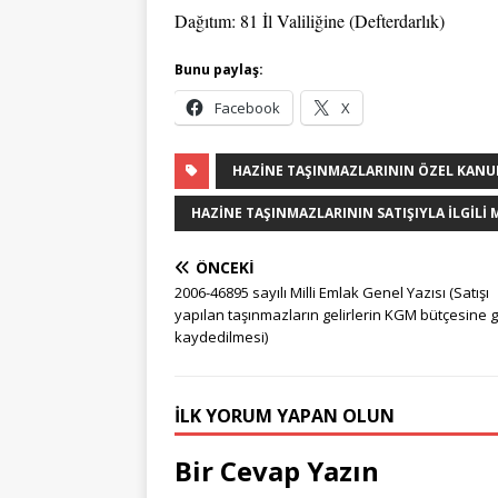
Dağıtım: 81 İl Valiliğine (Defterdarlık)
Bunu paylaş:
Facebook
X
HAZINE TAŞINMAZLARININ ÖZEL KANUN
HAZINE TAŞINMAZLARININ SATIŞIYLA İLGILI
ÖNCEKI
2006-46895 sayılı Milli Emlak Genel Yazısı (Satışı
yapılan taşınmazların gelirlerin KGM bütçesine g
kaydedilmesi)
İLK YORUM YAPAN OLUN
Bir Cevap Yazın