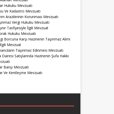
lar Hukuku Mevzuatı
pu Ve Kadastro Mevzuatı
ım Arazilerinin Korunması Mevzuatı
şınmaz Vergi Hukuku Mevzuatı
ınır Tasfiyesiyle İlgili Mevzuat
prak Hukuku Mevzuatı
gi Borcuna Karşı Hazinenin Taşınmaz Alımı
 İlgili Mevzuat
bancıların Taşınmaz Edinmesi Mevzuatı
a Dairesi Satışlarında Hazinenin Şufa Hakkı
vzuatı
r Barışı Mevzuatı
ar Ve Kentleşme Mevzuatı