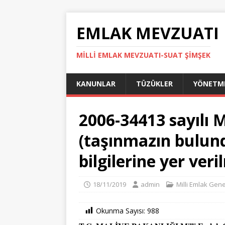
EMLAK MEVZUATI
MILLI EMLAK MEVZUATI-SUAT ŞİMŞEK
KANUNLAR
TÜZÜKLER
YÖNETME
2006-34413 sayılı M
(taşınmazın bulun
bilgilerine yer veri
18/11/2019
admin
Milli Emlak Gene
Okunma Sayısı:
988