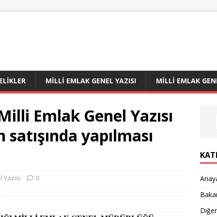
LIKLER
MILLI EMLAK GENEL YAZISI
MILLI EMLAK GEN
Milli Emlak Genel Yazısı
 satışında yapılması
KAT
l Yazısı
0
Anay
Bakan
Diğe