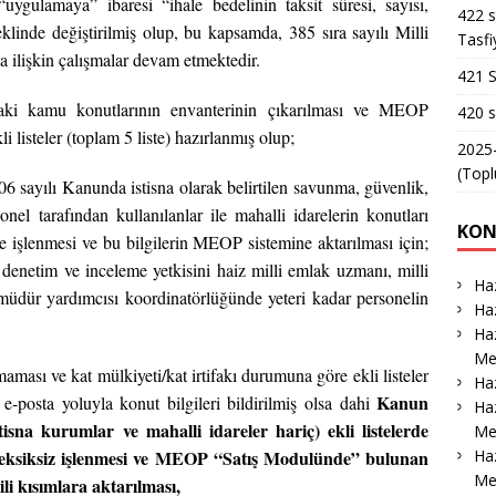
“uygulamaya” ibaresi “ihale bedelinin taksit süresi, sayısı,
422 s
klinde değiştirilmiş olup, bu kapsamda, 385 sıra sayılı Milli
Tasfi
 ilişkin çalışmalar devam etmektedir.
421 S
ki kamu konutlarının envanterinin çıkarılması ve MEOP
420 s
 listeler (toplam 5 liste) hazırlanmış olup;
2025-
(Topl
6 sayılı Kanunda istisna olarak belirtilen savunma, güvenlik,
onel tarafından kullanılanlar ile mahalli idarelerin konutları
KON
lere işlenmesi ve bu bilgilerin MEOP sistemine aktarılması için;
e denetim ve inceleme yetkisini haiz milli emlak uzmanı, milli
Haz
müdür yardımcısı koordinatörlüğünde yeteri kadar personelin
Haz
Haz
Me
sı ve kat mülkiyeti/kat irtifakı durumuna göre ekli listeler
Haz
Kanun
e-posta yoluyla konut bilgileri bildirilmiş olsa dahi
Haz
sna kurumlar ve mahalli idareler hariç) ekli listelerde
Me
Ha
rı eksiksiz işlenmesi ve MEOP “Satış
Modulünde” bulunan
Me
i kısımlara aktarılması,