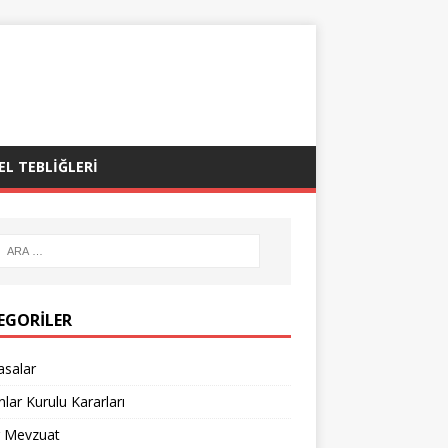
EL TEBLIĞLERI
EGORILER
asalar
lar Kurulu Kararları
r Mevzuat