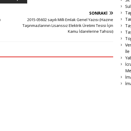
Su
Ta
SONRAKI
Tar
u
2015-05602 sayılı Milli Emlak Genel Yazısı (Hazine
Ta
Taşınmazlarının Lisanssız Elektrik Üretimi Tesisi İçin
Kamu İdarelerine Tahsisi)
Taş
To
Ver
İle
Ya
İcr
Me
İma
İm