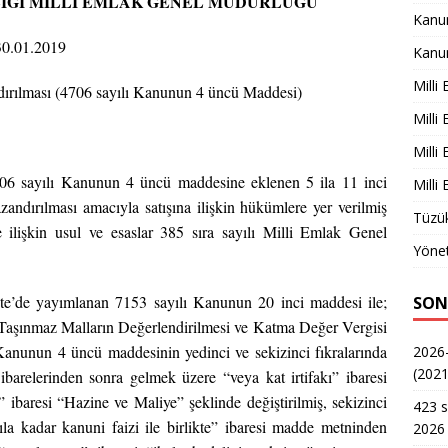
NLIĞI MİLLİ EMLAK GENEL MÜDÜRLÜĞÜ
Kanu
.01.2019
Kanu
Milli
rılması (4706 sayılı Kanunun 4 üncü Maddesi)
Milli
Milli
06 sayılı Kanunun 4 üncü maddesine eklenen 5 ila 11 inci
Milli
zandırılması amacıyla satışına ilişkin hükümlere yer verilmiş
Tüzük
 ilişkin usul ve esaslar 385 sıra sayılı Milli Emlak Genel
Yönet
te’de yayımlanan 7153 sayılı Kanunun 20 inci maddesi ile;
SON
t Taşınmaz Malların Değerlendirilmesi ve Katma Değer Vergisi
nunun 4 üncü maddesinin yedinci ve sekizinci fıkralarında
2026-
(2021
ibarelerinden sonra gelmek üzere “veya kat irtifakı” ibaresi
” ibaresi “Hazine ve Maliye” şeklinde değiştirilmiş, sekizinci
423 s
ıla kadar kanuni faizi ile birlikte” ibaresi madde metninden
2026 