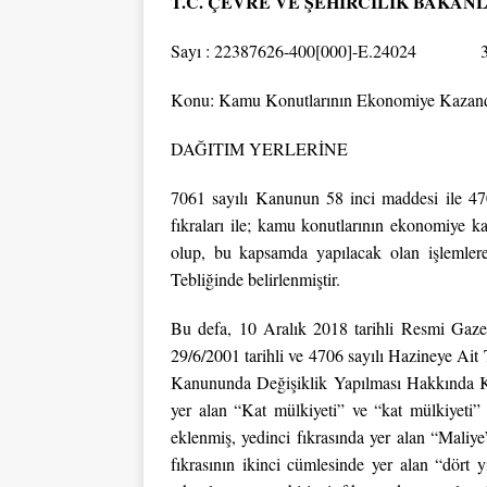
T.C. ÇEVRE VE ŞEHİRCİLİK BAKA
Sayı : 22387626-400[000]-E.24024 30
Konu: Kamu Konutlarının Ekonomiye Kazandı
DAĞITIM YERLERİNE
7061 sayılı Kanunun 58 inci maddesi ile 47
fıkraları ile; kamu konutlarının ekonomiye ka
olup, bu kapsamda yapılacak olan işlemlere
Tebliğinde belirlenmiştir.
Bu defa, 10 Aralık 2018 tarihli Resmi Gaze
29/6/2001 tarihli ve 4706 sayılı Hazineye Ai
Kanununda Değişiklik Yapılması Hakkında Ka
yer alan “Kat mülkiyeti” ve “kat mülkiyeti” 
eklenmiş, yedinci fıkrasında yer alan “Maliye
fıkrasının ikinci cümlesinde yer alan “dört y