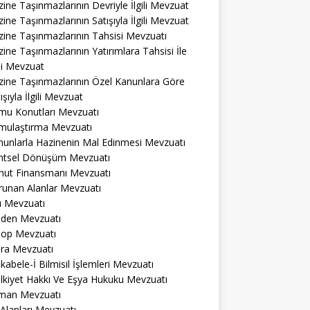
ine Taşınmazlarının Devriyle İlgili Mevzuat
ine Taşınmazlarının Satışıyla İlgili Mevzuat
ine Taşınmazlarının Tahsisi Mevzuatı
ine Taşınmazlarının Yatırımlara Tahsisi İle
ili Mevzuat
zine Taşınmazlarının Özel Kanunlara Göre
ışıyla İlgili Mevzuat
mu Konutları Mevzuatı
mulaştırma Mevzuatı
nunlarla Hazinenin Mal Edinmesi Mevzuatı
ntsel Dönüşüm Mevzuatı
nut Finansmanı Mevzuatı
runan Alanlar Mevzuatı
ı Mevzuatı
den Mevzuatı
op Mevzuatı
ra Mevzuatı
abele-İ Bilmisil İşlemleri Mevzuatı
lkiyet Hakkı Ve Eşya Hukuku Mevzuatı
man Mevzuatı
 Alanları Mevzuatı