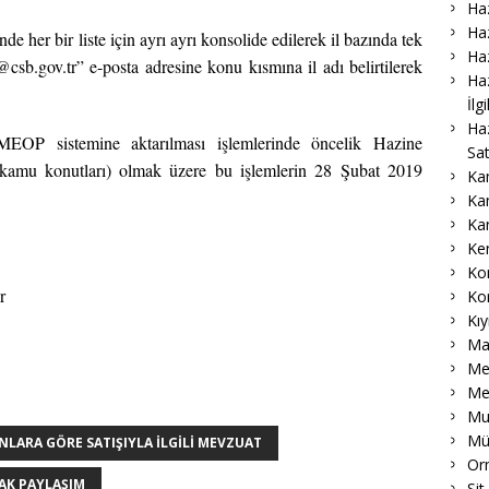
Haz
Haz
nde her bir liste için ayrı ayrı konsolide edilerek il bazında tek
Haz
csb.gov.tr” e-posta adresine konu kısmına il adı belirtilerek
Haz
İlg
Ha
MEOP sistemine aktarılması işlemlerinde öncelik Hazine
Sat
sli kamu konutları) olmak üzere bu işlemlerin 28 Şubat 2019
Ka
Ka
Ka
Ke
Ko
r
Ko
Kıy
Ma
Me
Me
Muk
Mü
LARA GÖRE SATIŞIYLA İLGILI MEVZUAT
Or
LAK PAYLAŞIM
Sit