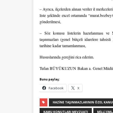
– Ayrıca, ilçelerden alınan veriler il merkezleri
liste şeklinde excel ortamında “murat.bozbey@
gönderilmesi,
– Söz konusu listelerin hazırlanması ve 
taşınmazları (genel bütçeli idarelere tahsi
tarihine kadar tamamlanması,
Hususlarında gereğini rica ederim.
Tufan BÜYÜKUZUN
Bakan a.
Genel Müdü
Bunu paylaş:
Facebook
X
HAZINE TAŞINMAZLARININ ÖZEL KANUN
KAMU KONUTLARI MEVZUATI
MILLI EM