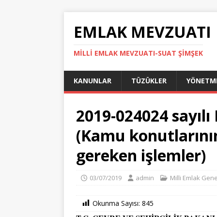
EMLAK MEVZUATI
MILLI EMLAK MEVZUATI-SUAT ŞİMŞEK
KANUNLAR
TÜZÜKLER
YÖNETME
2019-024024 sayılı 
(Kamu konutlarının
gereken işlemler)
03/07/2019
admin
Milli Emlak Gene
Okunma Sayısı:
845