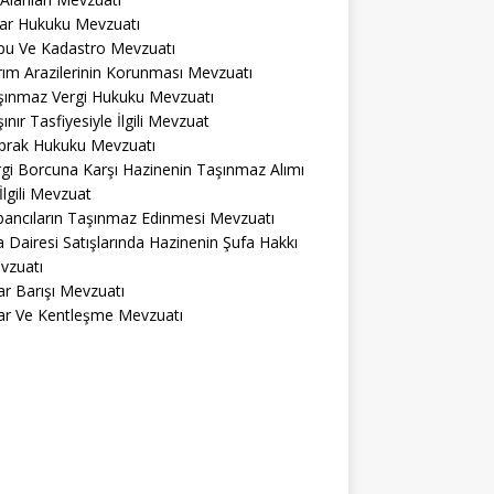
lar Hukuku Mevzuatı
pu Ve Kadastro Mevzuatı
ım Arazilerinin Korunması Mevzuatı
şınmaz Vergi Hukuku Mevzuatı
ınır Tasfiyesiyle İlgili Mevzuat
prak Hukuku Mevzuatı
gi Borcuna Karşı Hazinenin Taşınmaz Alımı
 İlgili Mevzuat
bancıların Taşınmaz Edinmesi Mevzuatı
a Dairesi Satışlarında Hazinenin Şufa Hakkı
vzuatı
r Barışı Mevzuatı
ar Ve Kentleşme Mevzuatı