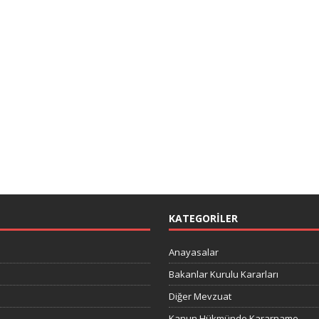
KATEGORILER
Anayasalar
Bakanlar Kurulu Kararları
Diğer Mevzuat
Kanun Hükmünde Kararname