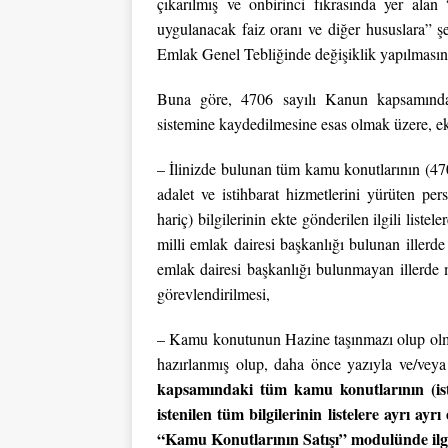
çıkarılmış ve onbirinci fıkrasında yer alan 
uygulanacak faiz oranı ve diğer hususlara” şe
Emlak Genel Tebliğinde değişiklik yapılmasına
Buna göre, 4706 sayılı Kanun kapsamında
sistemine kaydedilmesine esas olmak üzere, ekli
– İlinizde bulunan tüm kamu konutlarının (470
adalet ve istihbarat hizmetlerini yürüten pers
hariç) bilgilerinin ekte gönderilen ilgili liste
milli emlak dairesi başkanlığı bulunan illerd
emlak dairesi başkanlığı bulunmayan illerde 
görevlendirilmesi,
– Kamu konutunun Hazine taşınmazı olup olmama
hazırlanmış olup, daha önce yazıyla ve/veya 
kapsamındaki tüm kamu konutlarının (isti
istenilen tüm bilgilerinin listelere ayrı ay
“Kamu Konutlarının Satışı” modulünde ilgil