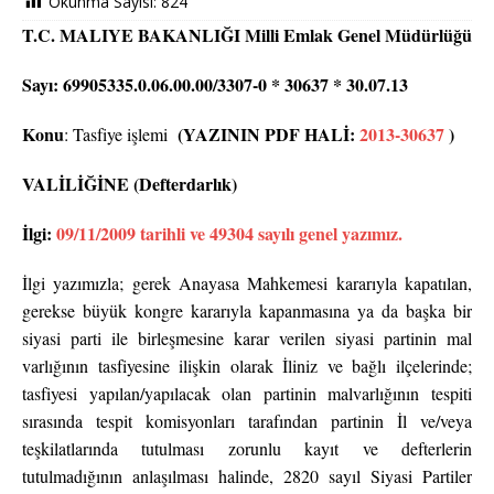
Okunma Sayısı:
824
T.C. MALIYE BAKANLIĞI Milli Emlak Genel Müdürlüğü
Sayı: 69905335.0.06.00.00/3307-0 * 30637 * 30.07.13
Konu
(YAZININ PDF HALİ:
2013-30637
)
: Tasfiye işlemi
VALİLİĞİNE (Defterdarlık)
İlgi:
09/11/2009 tarihli ve 49304 sayılı genel yazımız.
İlgi yazımızla; gerek Anayasa Mahkemesi kararıyla kapatılan,
gerekse büyük kongre kararıyla kapanmasına ya da başka bir
siyasi parti ile birleşmesine karar verilen siyasi partinin mal
varlığının tasfiyesine ilişkin olarak İliniz ve bağlı ilçelerinde;
tasfiyesi yapılan/yapılacak olan partinin malvarlığının tespiti
sırasında tespit komisyonları tarafından partinin İl ve/veya
teşkilatlarında tutulması zorunlu kayıt ve defterlerin
tutulmadığının anlaşılması halinde, 2820 sayıl Siyasi Partiler