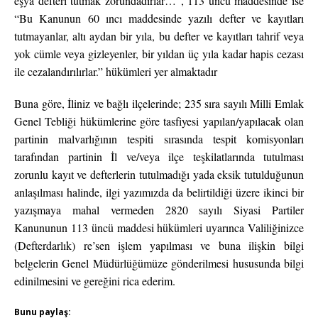
eşya defteri tutmak zorundadırlar…”, 113 üncü maddesinde ise
“Bu Kanunun 60 ıncı maddesinde yazılı defter ve kayıtları
tutmayanlar, altı aydan bir yıla, bu defter ve kayıtları tahrif veya
yok cümle veya gizleyenler, bir yıldan üç yıla kadar hapis cezası
ile cezalandırılırlar.” hükümleri yer almaktadır
Buna göre, İliniz ve bağlı ilçelerinde; 235 sıra sayılı Milli Emlak
Genel Tebliği hükümlerine göre tasfiyesi yapılan/yapılacak olan
partinin malvarlığının tespiti sırasında tespit komisyonları
tarafından partinin İl ve/veya ilçe teşkilatlarında tutulması
zorunlu kayıt ve defterlerin tutulmadığı yada eksik tutulduğunun
anlaşılması halinde, ilgi yazımızda da belirtildiği üzere ikinci bir
yazışmaya mahal vermeden 2820 sayılı Siyasi Partiler
Kanununun 113 üncü maddesi hükümleri uyarınca Valiliğinizce
(Defterdarlık) re’sen işlem yapılması ve buna ilişkin bilgi
belgelerin Genel Müdürlüğümüze gönderilmesi hususunda bilgi
edinilmesini ve gereğini rica ederim.
Bunu paylaş: