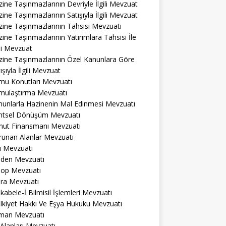
ine Taşınmazlarının Devriyle İlgili Mevzuat
ine Taşınmazlarının Satışıyla İlgili Mevzuat
ine Taşınmazlarının Tahsisi Mevzuatı
ine Taşınmazlarının Yatırımlara Tahsisi İle
ili Mevzuat
zine Taşınmazlarının Özel Kanunlara Göre
ışıyla İlgili Mevzuat
mu Konutları Mevzuatı
mulaştırma Mevzuatı
nunlarla Hazinenin Mal Edinmesi Mevzuatı
ntsel Dönüşüm Mevzuatı
nut Finansmanı Mevzuatı
runan Alanlar Mevzuatı
ı Mevzuatı
den Mevzuatı
op Mevzuatı
ra Mevzuatı
abele-İ Bilmisil İşlemleri Mevzuatı
lkiyet Hakkı Ve Eşya Hukuku Mevzuatı
man Mevzuatı
 Alanları Mevzuatı