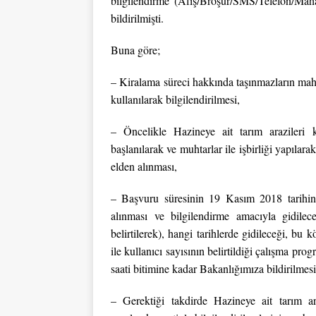
bilgilendirme (Afiş/Broşür/SMS/Telefon/Mahall
bildirilmişti.
Buna göre;
– Kiralama süreci hakkında taşınmazların maha
kullanılarak bilgilendirilmesi,
– Öncelikle Hazineye ait tarım arazileri 
başlanılarak ve muhtarlar ile işbirliği yapılar
elden alınması,
– Başvuru süresinin 19 Kasım 2018 tarihind
alınması ve bilgilendirme amacıyla gidilec
belirtilerek), hangi tarihlerde gidileceği, b
ile kullanıcı sayısının belirtildiği çalışma pr
saati bitimine kadar Bakanlığımıza bildirilmesi
– Gerektiği takdirde Hazineye ait tarım araz