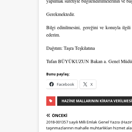
yapılmak suretiyle bilgilendirilmelerinin ve b
Gerekmektedir.
Bilgi edinilmesini, gereğini ve konuyla ilgili
ederim.
Dağıtım: Taşra Teşkilatına
Tufan BÜYÜKUZUN
Bakan a.
Genel Müdü
Bunu paylaş:
Facebook
X
HAZINE MALLARININ KIRAYA VERILMESI
ÖNCEKI
2018-001357­ sayılı Milli Emlak Genel Yazısı (Hazi
taşınmazlarının mahalle muhtarlıkları hizmet ala