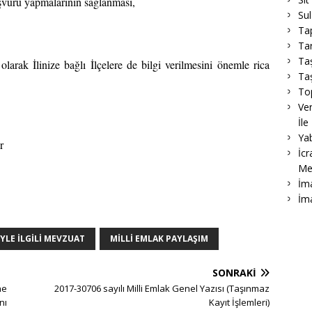
aşvuru yapmalarının sağlanması,
Su
Ta
Tar
Ta
 olarak İlinize bağlı İlçelere de bilgi verilmesini önemle rica
Taş
To
Ver
İle
Ya
r
İcr
Me
İma
İm
YLE İLGILI MEVZUAT
MILLI EMLAK PAYLAŞIM
SONRAKI
ne
2017-30706 sayılı Milli Emlak Genel Yazısı (Taşınmaz
nı
Kayıt İşlemleri)