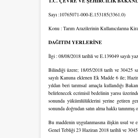
T.C.
ÇEVRE VE ŞEHİRCİLİK BAKAN
Sayı :10765071-000-E.153185(
Konu : Tarım Arazilerinin Kullanıcılarına Kir
DAĞITIM YERLERİNE
İlgi : 08/08/2018 tarihli ve E.139049 sayılı ya
Bilindiği üzere; 18/05/2018 tarih ve 30425 
sayılı Kanuna eklenen Ek Madde 6 ile; Hazine
yıldan beri tarımsal amaçla kullandığı Bakanlı
belirlenecek ecrimisil bedelinin yarısı üzerind
sonunda yükümlülüklerini yerine getiren ger
sonunda doğrudan satın alma hakkı tanınmış ol
Bu maddenin uygulanmasına ilişkin usul ve es
Genel Tebliği 23 Haziran 2018 tarihli ve 3045