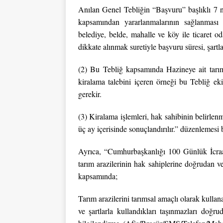
Anılan Genel Tebliğin “Başvuru” başlıklı 7 
kapsamından yararlanmalarının sağlanması a
belediye, belde, mahalle ve köy ile ticaret od
dikkate alınmak suretiyle başvuru süresi, şartla
(2) Bu Tebliğ kapsamında Hazineye ait tarım
kiralama talebini içeren örneği bu Tebliğ ek
gerekir.
(3) Kiralama işlemleri, hak sahibinin belirle
üç ay içerisinde sonuçlandırılır.” düzenlemesi
Ayrıca, “Cumhurbaşkanlığı 100 Günlük İcraa
tarım arazilerinin hak sahiplerine doğrudan 
kapsamında;
Tarım arazilerini tarımsal amaçlı olarak kull
ve şartlarla kullandıkları taşınmazları doğ