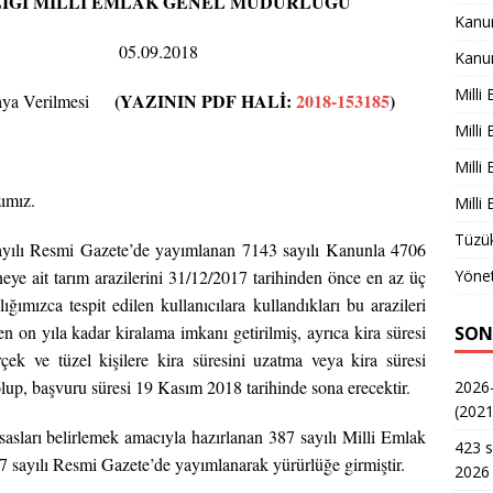
LIĞI
MİLLİ EMLAK GENEL MÜDÜRLÜĞÜ
Kanu
3361.0) 05.09.2018
Kanu
Milli
(YAZININ PDF HALİ:
2018-153185
)
aya Verilmesi
Milli
Milli
zımız.
Milli
Tüzük
sayılı Resmi Gazete’de yayımlanan 7143 sayılı Kanunla 4706
Yönet
ye ait tarım arazilerini 31/12/2017 tarihinden önce en az üç
ğımızca tespit edilen kullanıcılara kullandıkları bu arazileri
en on yıla kadar kiralama imkanı getirilmiş, ayrıca kira süresi
SON
çek ve tüzel kişilere kira süresini uzatma veya kira süresi
up, başvuru süresi 19 Kasım 2018 tarihinde sona erecektir.
2026-
(2021
asları belirlemek amacıyla hazırlanan 387 sayılı Milli Emlak
423 s
7 sayılı Resmi Gazete’de yayımlanarak yürürlüğe girmiştir.
2026 