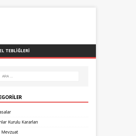
EL TEBLIĞLERI
EGORILER
asalar
lar Kurulu Kararları
r Mevzuat