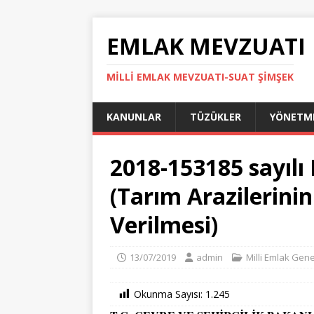
EMLAK MEVZUATI
MILLI EMLAK MEVZUATI-SUAT ŞİMŞEK
KANUNLAR
TÜZÜKLER
YÖNETME
2018-153185 sayılı 
(Tarım Arazilerinin
Verilmesi)
13/07/2019
admin
Milli Emlak Gene
Okunma Sayısı:
1.245