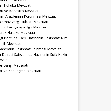
lar Hukuku Mevzuatı
pu Ve Kadastro Mevzuatı
ım Arazilerinin Korunması Mevzuatı
şınmaz Vergi Hukuku Mevzuatı
ınır Tasfiyesiyle İlgili Mevzuat
prak Hukuku Mevzuatı
gi Borcuna Karşı Hazinenin Taşınmaz Alımı
 İlgili Mevzuat
bancıların Taşınmaz Edinmesi Mevzuatı
a Dairesi Satışlarında Hazinenin Şufa Hakkı
vzuatı
r Barışı Mevzuatı
ar Ve Kentleşme Mevzuatı