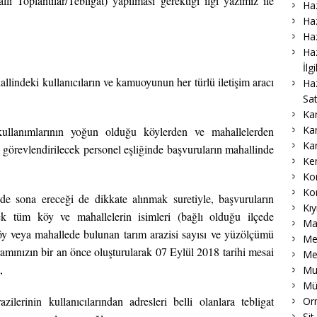
i Toplantılar/Tebligat) yapılması gerektiği ilgi yazımız ile
Haz
Haz
Haz
Haz
İlg
llindeki kullanıcıların ve kamuoyunun her türlü iletişim aracı
Ha
Sat
Ka
Ka
kullanımlarının yoğun olduğu köylerden ve mahallelerden
Ka
ak görevlendirilecek personel eşliğinde başvuruların mahallinde
Ke
Ko
Ko
e sona ereceği de dikkate alınmak suretiyle, başvuruların
Kıy
ek tüm köy ve mahallelerin isimleri (bağlı olduğu ilçede
Ma
u köy veya mahallede bulunan tarım arazisi sayısı ve yüzölçümü
Me
ogramınızın bir an önce oluşturularak 07 Eylül 2018 tarihi mesai
Me
,
Muk
Mü
ilerinin kullanıcılarından adresleri belli olanlara tebligat
Or
Sit