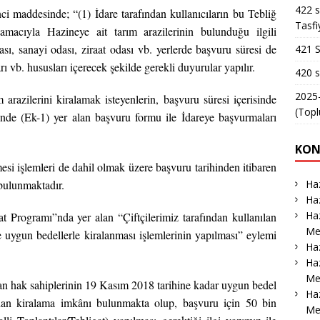
422 s
nci maddesinde; “(1) İdare tarafından
kullanıcıların bu Tebliğ
Tasfi
macıyla Hazineye ait tarım arazilerinin bulunduğu ilgili
ası, sanayi odası, ziraat odası vb. yerlerde başvuru süresi de
421 S
rı vb. hususları içerecek şekilde gerekli duyurular yapılır.
420 s
2025-
 arazilerini kiralamak isteyenlerin, başvuru
süresi içerisinde
(Topl
inde (Ek-1) yer alan başvuru formu ile İdareye başvurmaları
KON
nmesi işlemleri de dahil olmak üzere başvuru
tarihinden itibaren
Haz
 bulunmaktadır.
Haz
Haz
t Programı”nda yer alan “Çiftçilerimiz
tarafından kullanılan
Me
ve uygun bedellerle
kiralanması işlemlerinin yapılması” eylemi
Haz
Haz
Me
anan hak sahiplerinin 19 Kasım 2018 tarihine kadar uygun bedel
Ha
rudan kiralama imkânı bulunmakta olup, başvuru için 50 bin
Me