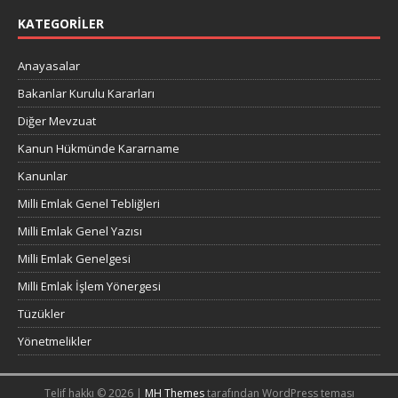
KATEGORILER
Anayasalar
Bakanlar Kurulu Kararları
Diğer Mevzuat
Kanun Hükmünde Kararname
Kanunlar
Milli Emlak Genel Tebliğleri
Milli Emlak Genel Yazısı
Milli Emlak Genelgesi
Milli Emlak İşlem Yönergesi
Tüzükler
Yönetmelikler
Telif hakkı © 2026 |
MH Themes
tarafından WordPress teması