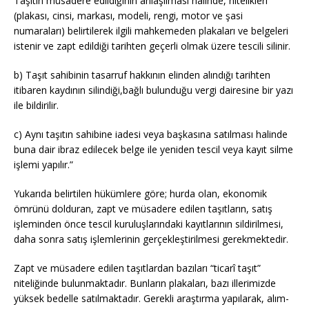
Taşıtın müsadere edildiğinin anlaşılması halinde, nitelikleri
(plakası, cinsi, markası, modeli, rengi, motor ve şasi
numaraları) belirtilerek ilgili mahkemeden plakaları ve belgeleri
istenir ve zapt edildiği tarihten geçerli olmak üzere tescili silinir.
b) Taşıt sahibinin tasarruf hakkının elinden alındığı tarihten
itibaren kaydının silindiği,bağlı bulunduğu vergi dairesine bir yazı
ile bildirilir.
c) Aynı taşıtın sahibine iadesi veya başkasına satılması halinde
buna dair ibraz edilecek belge ile yeniden tescil veya kayıt silme
işlemi yapılır.”
Yukarıda belirtilen hükümlere göre;
hurda olan, ekonomik
ömrünü dolduran, zapt ve müsadere edilen taşıtların, satış
işleminden önce tescil kuruluşlarındaki kayıtlarının sildirilmesi,
daha sonra satış işlemlerinin gerçekleştirilmesi gerekmektedir.
Zapt ve müsadere edilen taşıtlardan bazıları “ticarî taşıt”
niteliğinde bulunmaktadır. Bunların plakaları, bazı illerimizde
yüksek bedelle satılmaktadır. Gerekli araştırma yapılarak, alım-