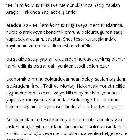
“Millî Emlâk Müdürlüğü ve Memurluklarınca Satışı Yapılan
Araçlar Hakkında Yapılacak İşlemler
Madde 70 –
Millî emlâk müdürlüğü veya memurluklarınca,
hurda olarak veya ekonomik ömrünü doldurduğunda satışı
yapılacak araçların, satıştan önce tescil kuruluşlarındaki
kayıtlarının kurumca sildirilmesi mecburîdir.
Bu şekilde satışı yapılan araçlardan hurdaya ayrılmış olanlar
tamir edilmiş olsalar dahi yeniden tescil edilemezler.
Ekonomik ömrünü doldurduklarından dolayı satılan taşıtların
ise,Araçların İmal, Tadil ve Montajı Hakkındaki Yönetmeliğe
uygun durumda olması ve yetkili muayene istasyonunca
yapılacak muayenesi sonunda tescile engel bir durumun
bulunmadığının anlaşılması halinde, alıcı adına tescili yapılır.
Ancak bunlardan tescil kuruluşlarında tescile tabi olmayan
(askerî araçlar gibi) araçların alıcı adına tescili esnasında millî
emlâk müdürlüğü veya memurluklarınca verilen belge tescile