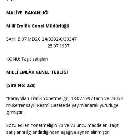
MALİYE BAKANLIĞI
Millî Emlâk Genel Müdürlüğü
SAYI: B.07.MEG.0 24/3302-0/30347
25.07.1997
KONU: Taşıt satışları
MİLLÎ EMLÂK GENEL TEBLİĞİ
(Sıra No: 229)
“Karayolları Trafik Yönetmeliği”, 18.07.1997 tarih ve 23053
mükerrer sayılı Resmî Gazete’de yayımlanarak yürürlüğe
girmiştir.
Sözü edilen Yönetmeliğin 70 ve 73 üncü maddeleri, taşıt
satışlarını ilgilendirdiğinden aşağıya aynen alınmıştır.